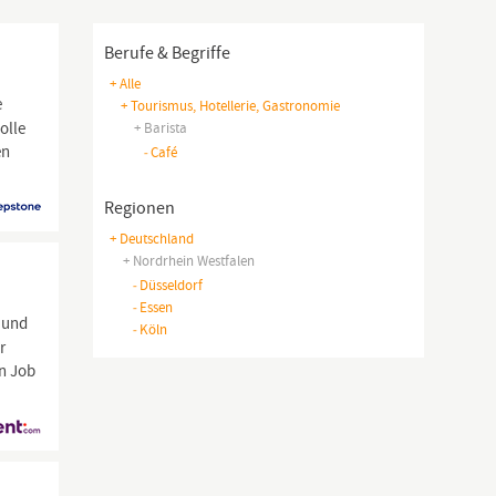
Berufe & Begriffe
+ Alle
e
+ Tourismus, Hotellerie, Gastronomie
olle
+ Barista
en
-
Café
Regionen
+ Deutschland
+ Nordrhein Westfalen
-
Düsseldorf
-
Essen
 und
-
Köln
r
en Job