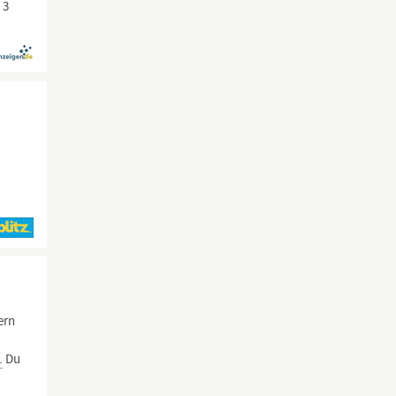
 3
ern
.
Du