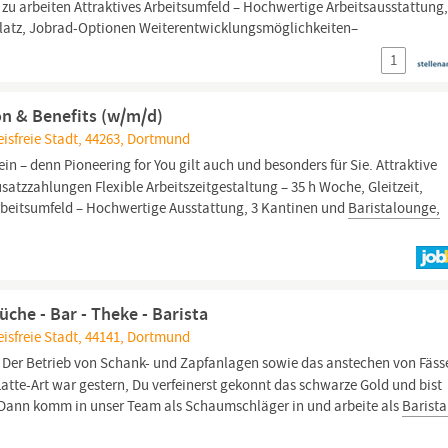
 zu arbeiten Attraktives Arbeitsumfeld – Hochwertige Arbeitsausstattung,
platz, Jobrad-Optionen Weiterentwicklungsmöglichkeiten–
1
on & Benefits (w/m/d)
isfreie Stadt, 44263, Dortmund
ein – denn Pioneering for You gilt auch und besonders für Sie. Attraktive
atzzahlungen Flexible Arbeitszeitgestaltung – 35 h Woche, Gleitzeit,
rbeitsumfeld – Hochwertige Ausstattung, 3 Kantinen und
Baristalounge,
üche - Bar - Theke - Barista
isfreie Stadt, 44141, Dortmund
Der Betrieb von Schank- und Zapfanlagen sowie das anstechen von Fäss
Latte-Art war gestern, Du verfeinerst gekonnt das schwarze Gold und bist
Dann komm in unser Team als Schaumschläger in und arbeite als
Barista