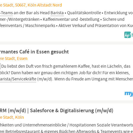
e Stadt, 50667, Köln Altstadt Nord
a-Teams
an der Bar als Head
Barista
• Qualitätskontrolle • Entwicklung v
r-/Wintergetränken • Kaffeeinventar und -bestellung • Sichere und
einventars / Maschinenparks • Aktiver Verkauf und Präsentation von Ku
armantes Café in Essen gesucht
ie Stadt, Essen
Du liebst den Duft von frisch gemahlenem Kaffee, hast ein Lächeln, das
lick? Dann haben wir genau den richtigen Job für dich! Für ein kleines,
arista/Servicekräfte
(m/w/d). Wenn du Freude am Umgang mit Menschen
 (m/w/d) | Salesforce & Digitalisierung (m/w/d)
e Stadt, Köln
keiten und Unternehmenseinblicke / Hospitationen Soziale Verantwor
ei Betriebsrestaurant & eigenes Büdchen Afterworks & Teamevents wie 