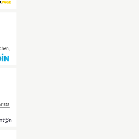
chen,
m
rista