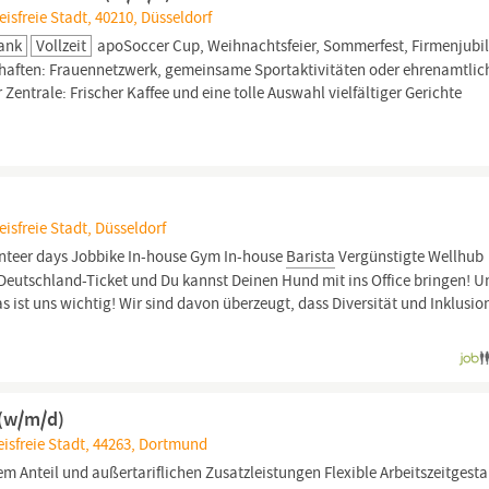
isfreie Stadt, 40210, Düsseldorf
Bank
Vollzeit
apoSoccer Cup, Weihnachtsfeier, Sommerfest, Firmenjubi
chaften: Frauennetzwerk, gemeinsame Sportaktivitäten oder ehrenamtlic
 Zentrale: Frischer Kaffee und eine tolle Auswahl vielfältiger Gerichte
isfreie Stadt, Düsseldorf
nteer days Jobbike In-house Gym In-house
Barista
Vergünstigte Wellhub
 Deutschland-Ticket und Du kannst Deinen Hund mit ins Office bringen! U
 ist uns wichtig! Wir sind davon überzeugt, dass Diversität und Inklusio
 (w/m/d)
isfreie Stadt, 44263, Dortmund
em Anteil und außertariflichen Zusatzleistungen Flexible Arbeitszeitgest