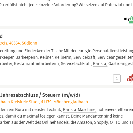
 erfüllst nicht jede einzelne Anforderung? Wir setzen auf Potenzial und 
/d
reis, 46354, Südlohn
ereitung und Eindecken der Tische Mit der euregio Personaldienstleistu
keeper, Barkeeperin, Kellner, Kellnerin, Servicekraft, Serviceangestellter
rbeiter, Restaurantmitarbeiterin, Servicefachkraft,
Barista,
Gastroangeste
1
 Jahresabschluss / Steuern (m/w/d)
bach Kreisfreie Stadt, 41179, Mönchengladbach
dern ein Büro mit neuster Technik,
Barista-Maschine,
höhenverstellbare
es, damit du maximal loslegen kannst. Deine Mandanten sind keine
arken aus der Welt des Onlinehandels, die Amazon, Shopify, OTTO und T