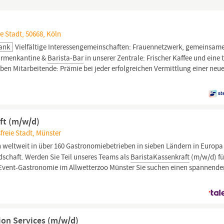
e Stadt, 50668, Köln
Bank
Vielfältige Interessengemeinschaften: Frauennetzwerk, gemeinsam
Firmenkantine &
Barista-Bar
in unserer Zentrale: Frischer Kaffee und eine t
rben Mitarbeitende: Prämie bei jeder erfolgreichen Vermittlung einer neu
ft (m/w/d)
freie Stadt, Münster
n weltweit in über 160 Gastronomiebetrieben in sieben Ländern in Europa
dschaft. Werden Sie Teil unseres Teams als
BaristaKassenkraft
(m/w/d) fü
e Event-Gastronomie im Allwetterzoo Münster Sie suchen einen spannend
ion Services (m/w/d)