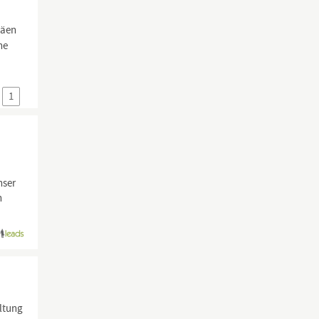
läen
he
1
nser
n
altung