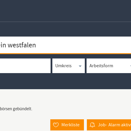
bbörsen gebündelt.
Merkliste
Job-
Alarm
aktiv