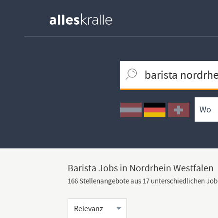
Keywortsuche
Ortssuche
Umkreissuche
Arbeitsform
Barista Jobs in Nordrhein Westfalen
166 Stellenangebote aus 17 unterschiedlichen Jo
Sortierung