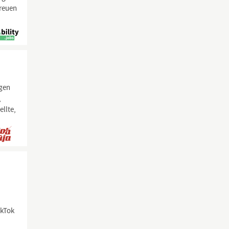
freuen
ngen
,
llte,
n
ikTok