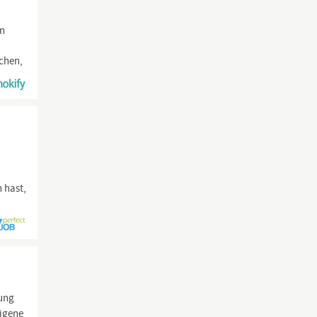
on
chen,
 hast,
tung
eigene