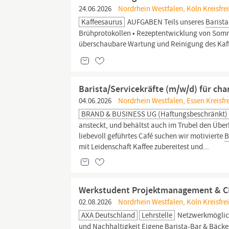
24.06.2026
Nordrhein Westfalen, Köln Kreisfrei
Kaffeesaurus
AUFGABEN Teils unseres
Barist
Brühprotokollen • Rezeptentwicklung von Somme
überschaubare Wartung und Reinigung des Kaffe
Barista/Servicekräfte (m/w/d) für ch
04.06.2026
Nordrhein Westfalen, Essen Kreisfre
BRAND & BUSINESS UG (haftungsbeschränkt)
ansteckt, und behältst auch im Trubel den Überb
liebevoll geführtes Café suchen wir motivierte
B
mit Leidenschaft Kaffee zubereitest und...
Werkstudent Projektmanagement & CRM
02.08.2026
Nordrhein Westfalen, Köln Kreisfrei
AXA Deutschland
Lehrstelle
Netzwerkmöglich
und Nachhaltigkeit Eigene
Barista-Bar
& Bäcker