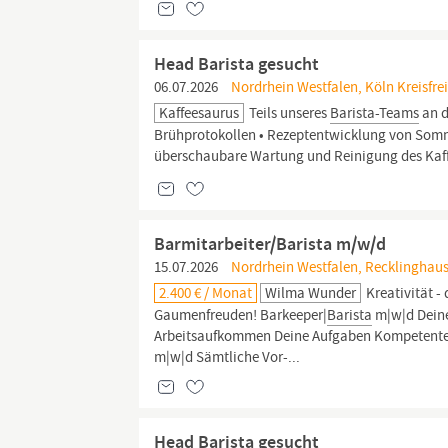
Head Barista gesucht
06.07.2026
Nordrhein Westfalen, Köln Kreisfrei
Kaffeesaurus
Teils unseres
Barista-Teams
an d
Brühprotokollen • Rezeptentwicklung von Somme
überschaubare Wartung und Reinigung des Kaffe
Barmitarbeiter/Barista m/w/d
15.07.2026
Nordrhein Westfalen, Recklinghaus
2.400 € / Monat
Wilma Wunder
Kreativität -
Gaumenfreuden! Barkeeper|
Barista
m|w|d Deine
Arbeitsaufkommen Deine Aufgaben Kompetente B
m|w|d Sämtliche Vor-...
Head Barista gesucht