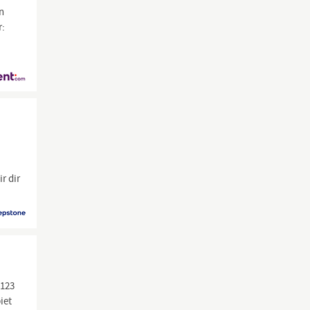
n
r:
r dir
4123
iet