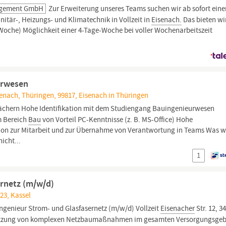
agement GmbH
Zur Erweiterung unseres Teams suchen wir ab sofort eine
itär-, Heizungs- und Klimatechnik in Vollzeit in
Eisenach.
Das bieten wi
./Woche) Möglichkeit einer 4-Tage-Woche bei voller Wochenarbeitszeit
urwesen
enach, Thüringen, 99817, Eisenach in Thüringen
ächern Hohe Identifikation mit dem Studiengang Bauingenieurwesen
m Bereich
Bau
von Vorteil PC-Kenntnisse (z. B. MS-Office) Hohe
tion zur Mitarbeit und zur Übernahme von Verantwortung in Teams Was wi
icht...
1
ernetz (m/w/d)
123, Kassel
ingenieur Strom- und Glasfasernetz (m/w/d) Vollzeit
Eisenacher
Str. 12, 3
setzung von komplexen Netzbaumaßnahmen im gesamten Versorgungsgeb