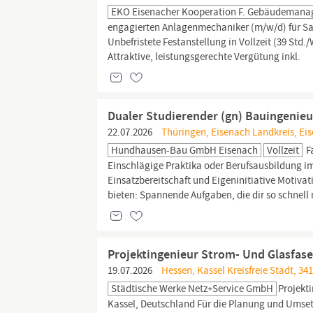
EKO Eisenacher Kooperation F. Gebäudeman
engagierten Anlagenmechaniker (m/w/d) für San
Unbefristete Festanstellung in Vollzeit (39 Std
Attraktive, leistungsgerechte Vergütung inkl.
Dualer Studierender (gn) Bauingenie
22.07.2026
Thüringen, Eisenach Landkreis, Eis
Hundhausen-Bau GmbH Eisenach
Vollzeit
F
Einschlägige Praktika oder Berufsausbildung i
Einsatzbereitschaft und Eigeninitiative Motiva
bieten: Spannende Aufgaben, die dir so schnell n
Projektingenieur Strom- Und Glasfas
19.07.2026
Hessen, Kassel Kreisfreie Stadt, 34
Städtische Werke Netz+Service GmbH
Projekt
Kassel, Deutschland Für die Planung und Um