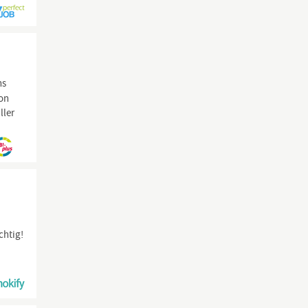
ns
on
ller
chtig!