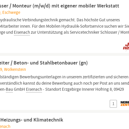
osser / Monteur (m/w/d) mit eigener mobiler Werkstatt
9, Eschwege
ydraulische Verbindungstechnik gemacht. Das höchste Gut unseres
itarbeiter innen. Für den Mobilen Hydraulik-Sofortservice suchen wir Sie
wege und
Eisenach
zur Unterstützung als Servicetechniker Schlosser / Mon
ter / Beton- und Stahlbetonbauer (gn)
9, Wolkenstein
lständigen Bewerbungsunterlagen in unserem zertifizierten und sicheren
erständlich kannst du deine Bewerbung auch noch per Post an uns sen
sen-
Bau
GmbH
Eisenach
- Standort Erzgebirge Innerer Hofring 8, 09429
1
 Heizungs- und Klimatechnik
senach