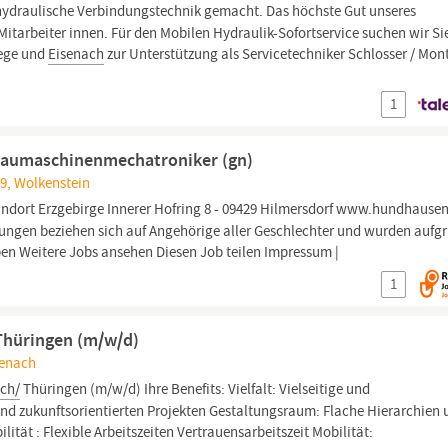
ydraulische Verbindungstechnik gemacht. Das höchste Gut unseres
itarbeiter innen. Für den Mobilen Hydraulik-Sofortservice suchen wir Sie
wege und
Eisenach
zur Unterstützung als Servicetechniker Schlosser / Mon
1
Baumaschinenmechatroniker (gn)
9, Wolkenstein
ndort Erzgebirge Innerer Hofring 8 - 09429 Hilmersdorf www.hundhause
nungen beziehen sich auf Angehörige aller Geschlechter und wurden aufg
ben Weitere Jobs ansehen Diesen Job teilen Impressum |
1
 Thüringen (m/w/d)
senach
ach/
Thüringen (m/w/d) Ihre Benefits: Vielfalt: Vielseitige und
nd zukunftsorientierten Projekten Gestaltungsraum: Flache Hierarchien
lität : Flexible Arbeitszeiten Vertrauensarbeitszeit Mobilität: