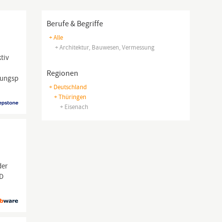
Berufe & Begriffe
+ Alle
+ Architektur, Bauwesen, Vermessung
tiv
Regionen
ungsplanung;Verteilnetz;Liegenschaft;Überwachter
+ Deutschland
+ Thüringen
+ Eisenach
der
SD