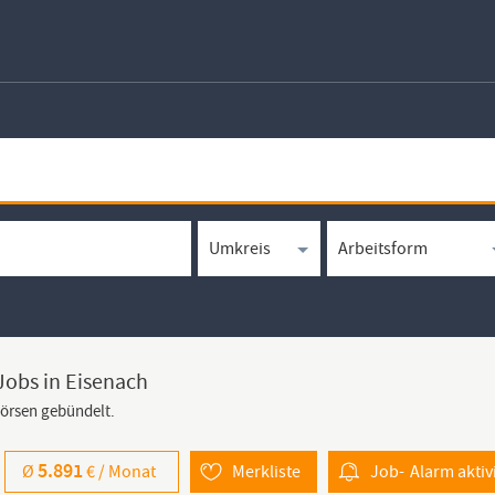
Jobs in Eisenach
börsen gebündelt.
5.891
Ø
€ /
Monat
Merkliste
Job-
Alarm
aktiv