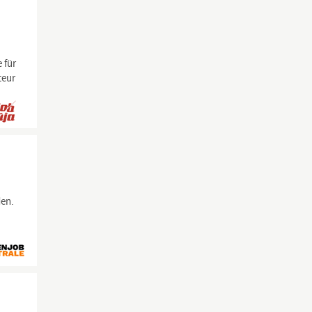
 für
teur
den.