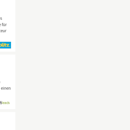
es
 für
teur
e
 einen