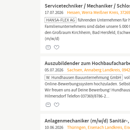
Servicetechniker / Mechaniker / Schl
17.07.2026
Hessen, Werra Meißner Kreis, 3726
HANSA-FLEX AG
führenden Unternehmen für h
Familienunternehmens sind dabei unsere 5.000 M
den Großraum Kirchheim, Bad Hersfeld, Esch
(m/w/d)
Auszubildender zum Hochbaufacharbei
05.07.2026
Sachsen, Annaberg Landkreis, 0942
W. Hundhausen Bauunternehmung GmbH
vol
Online-Bewerbungssystem hochzuladen. Selbstv
Wir freuen uns auf Deine Bewerbung! Hundhau
Hilmersdorf Telefon 037369/8786-2...
Anlagenmechaniker (m/w/d) Sanitär-,
10.06.2026
Thüringen, Eisenach Landkreis, Ei