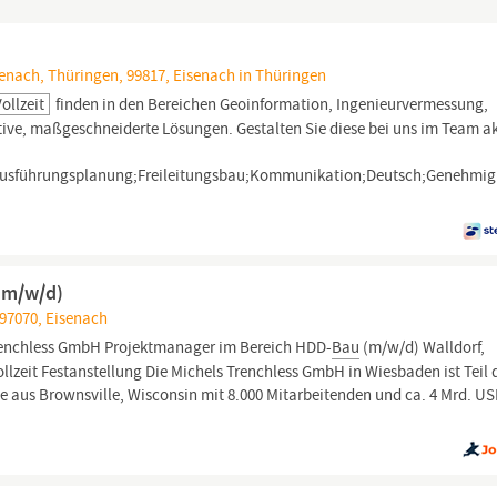
enach, Thüringen, 99817, Eisenach in Thüringen
Vollzeit
finden in den Bereichen Geoinformation, Ingenieurvermessung,
ive, maßgeschneiderte Lösungen. Gestalten Sie diese bei uns im Team ak
;Ausführungsplanung;Freileitungsbau;Kommunikation;Deutsch;Genehmig
(m/w/d)
 97070, Eisenach
renchless GmbH Projektmanager im Bereich HDD-
Bau
(m/w/d) Walldorf,
ollzeit Festanstellung Die Michels Trenchless GmbH in Wiesbaden ist Teil 
aus Brownsville, Wisconsin mit 8.000 Mitarbeitenden und ca. 4 Mrd. U