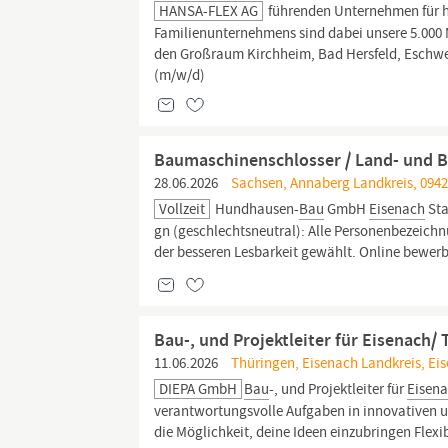
HANSA-FLEX AG
führenden Unternehmen für h
Familienunternehmens sind dabei unsere 5.000 M
den Großraum Kirchheim, Bad Hersfeld, Esch
(m/w/d)
Baumaschinenschlosser / Land- und 
28.06.2026
Sachsen, Annaberg Landkreis, 0942
Vollzeit
Hundhausen-
Bau
GmbH
Eisenach
Sta
gn (geschlechtsneutral): Alle Personenbezeich
der besseren Lesbarkeit gewählt. Online bewer
Bau-, und Projektleiter für Eisenach/
11.06.2026
Thüringen, Eisenach Landkreis, Ei
DIEPA GmbH
Bau
-, und Projektleiter für
Eisen
verantwortungsvolle Aufgaben in innovativen u
die Möglichkeit, deine Ideen einzubringen Flexibi