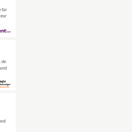
 für
teur
n.de
rund
 und