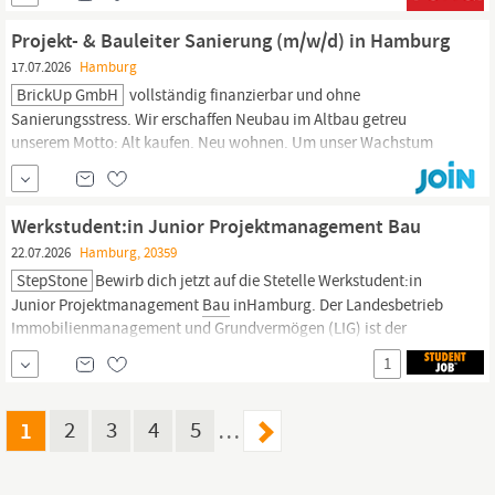
morgen Du willst nicht irgendwelche Gebäude planen, sondern
die bauliche Infrastruktur eines der
Projekt- & Bauleiter Sanierung (m/w/d) in Hamburg
17.07.2026
Hamburg
BrickUp GmbH
vollständig finanzierbar und ohne
Sanierungsstress. Wir erschaffen Neubau im Altbau getreu
unserem Motto: Alt kaufen. Neu wohnen. Um unser Wachstum
weiter voranzutreiben, suchen wir ab sofort einen erfahrenen
Projekt- & Bauleiter (m/w/d) in
Hamburg,
der unser Team
verstärkt und gemeinsam mit uns Bestandsimmobilien in
Werkstudent:in Junior Projektmanagement Bau
lebenswerte Wohnräume...
22.07.2026
Hamburg, 20359
StepStone
Bewirb dich jetzt auf die Stetelle Werkstudent:in
Junior Projektmanagement
Bau
inHamburg. Der Landesbetrieb
Immobilienmanagement und Grundvermögen (LIG) ist der
Immobilienmanager der Stadt
Hamburg.
Wir erwerben,
1
verwalten, entwickeln und realisieren Grundstücke und leisten
damit einen wertvollen Beitrag zur nachhaltigen
Stadtentwicklung...
1
2
3
4
5
…