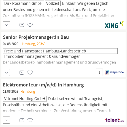
Dirk Rossmann GmbH
Vollzeit
Einkauf: Wir geben täglich
unser Bestes und gehen mit Leidenschaft ans Werk, um die
Zukunft von ROSSMANN zu gestalten. Als
Bau
- und Projektleiter
(m/w/d) für NRW und Rheinland-Pfalz verantworten Sie den
schlüsselfertigen Ausbau unserer ROSSMANN-Filialen – von der
ersten Objektprüfung bis zur erfolgreichen Eröffnung.
Senior Projektmanager:in Bau
07.08.2026
Hamburg, 20359
Freie Und Hansestadt Hamburg-Landesbetrieb
Immobilienmanagement & Grundvermögen
Der Landesbetrieb Immobilienmanagement und Grundvermögen
(LIG) ist der Immobilienmanager der Stadt
Hamburg.
Wir
1
erwerben, verwalten, entwickeln und realisieren Grundstücke und
leisten damit einen wertvollen Beitrag zur nachhaltigen
Elektromonteur (m/w/d) in Hamburg
Stadtentwicklung. Unseren über 250 Mitarbeiter:innen bieten wir
11.06.2026
Hamburg
facettenreiche
Vitronet Holding GmbH
Dabei setzen wir auf Teamgeist,
Praxisnähe und eine Arbeitsweise, die Bodenständigkeit mit
moderner Technik verbindet. Zur Verstärkung unseres Teams in
Hamburg;
suchen wir Dich als; Elektromonteur; (m/w/d). Deine
Rolle in unserem Team Montage und Arbeiten an