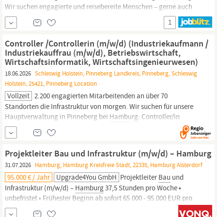
Wir suchen engagierte und reisebereite Menschen – gerne auch
Quereinsteiger – aus Berlin, Brandenburg, Bremen,
Hamburg,
1
Mecklenburg-Vorpommern, Niedersachsen, Nordrhein-Westfalen
(NRW), Sachsen-Anhalt, Sachsen oder Schleswig-Holstein als...
Controller /Controllerin (m/w/d) (Industriekaufmann /
Industriekauffrau (m/w/d), Betriebswirtschaft,
Wirtschaftsinformatik, Wirtschaftsingenieurwesen)
18.06.2026
Schleswig Holstein, Pinneberg Landkreis, Pinneberg, Schleswig
Holstein, 25421, Pinneberg Location
Vollzeit
2.200 engagierten Mitarbeitenden an über 70
Standorten die Infrastruktur von morgen. Wir suchen für unsere
Hauptverwaltung in Pinneberg bei
Hamburg:
Controller/in
(m/w/d) Zahlen sind das Fundament – und Sie sorgen dafür, dass
daraus fundierte Entscheidungen entstehen. Im Controlling
behalten Sie den Überblick über Kennzahlen, Budgets und
Projektleiter Bau und Infrastruktur (m/w/d) – Hamburg
Entwicklungen.
31.07.2026
Hamburg, Hamburg Kreisfreie Stadt, 22335, Hamburg Alsterdorf
95.000 € / Jahr
Upgrade4You GmbH
Projektleiter
Bau
und
Infrastruktur (m/w/d) –
Hamburg
37,5 Stunden pro Woche •
unbefristet • Frühester Beginn ab sofort 65.000 - 95.000 EUR pro
Jahr
Bau
auf Erfolg – gestalte die Infrastruktur der Luftfahrt von