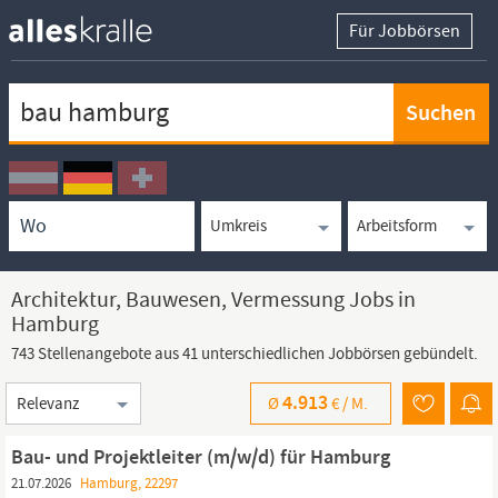
Für Jobbörsen
Keywortsuche
Ortssuche
Umkreissuche
Arbeitsform
Architektur, Bauwesen, Vermessung Jobs in
Hamburg
743 Stellenangebote aus 41 unterschiedlichen Jobbörsen gebündelt.
Sortierung
4.913
Ø
€ /
M.
Bau- und Projektleiter (m/w/d) für Hamburg
21.07.2026
Hamburg, 22297