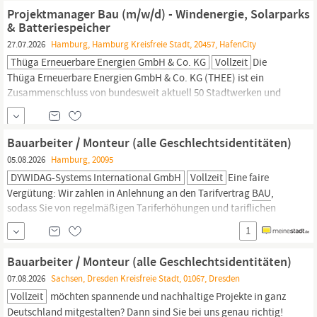
Servicetechniker Schlosser / Monteur (w/m/d) mit eigener mobiler
Projektmanager Bau (m/w/d) - Windenergie, Solarparks
Werkstatt.
& Batteriespeicher
27.07.2026
Hamburg, Hamburg Kreisfreie Stadt, 20457, HafenCity
Thüga Erneuerbare Energien GmbH & Co. KG
Vollzeit
Die
Thüga Erneuerbare Energien GmbH & Co. KG (THEE) ist ein
Zusammenschluss von bundesweit aktuell 50 Stadtwerken und
Regionalversorgern. Wir sind ein Unternehmen in einem stetig
wachsenden und zukunftsfähigen Geschäftsfeld und haben seit
Gründung im Jahr 2010 ein Bestandsportfolio mit einer
Bauarbeiter / Monteur (alle Geschlechtsidentitäten)
Gesamtleistung von über 400 MW aufgebaut. Bis 2030 soll die
05.08.2026
Hamburg, 20095
Marke von 1.000...
DYWIDAG-Systems International GmbH
Vollzeit
Eine faire
Vergütung: Wir zahlen in Anlehnung an den Tarifvertrag
BAU
,
sodass Sie von regelmäßigen Tariferhöhungen und tariflichen
Sonderzahlungen profitieren. Neben Urlaubs- und
1
Weihnachtsgeld beteiligen wir uns an Vermögenswirksamen
Leistungen / Betrieblicher Altersvorsorge.; Bei uns haben alle
Bauarbeiter / Monteur (alle Geschlechtsidentitäten)
Vollzeit-Mitarbeiter 30 Tage Urlaub.
07.08.2026
Sachsen, Dresden Kreisfreie Stadt, 01067, Dresden
Vollzeit
möchten spannende und nachhaltige Projekte in ganz
Deutschland mitgestalten? Dann sind Sie bei uns genau richtig!