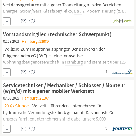
Vertriebsagenturen mit eigener Teamleitung aus den Bereichen
Energie (Strom/Gas), Glasfaser/Telko,
Bau
& Modernisierung (z. B.
Heim & Haus, Fenster, Dach, Dämmung), Heizung/Solar oder
vergleichbaren D2D-Vertikalen in
Hamburg.
Ihr habt ein Team, ihr
habt D2D-DNA, ihr wollt...
Vorstandsmitglied (technischer Schwerpunkt)
02.08.2026
Hamburg, 22589
Vollzeit
Zum Hauptinhalt springen Der Bauverein der
Elbgemeinden eG (BVE) ist eine innovative
Wohnungsbaugenossenschaft in
Hamburg
und steht seit über 125
Jahren für sicheres, bezahlbares und zukunftsfähiges Wohnen. Mit
1
fast 15.000 Wohnungen und mehr als 130 Mitarbeitenden gehört
der BVE zu den größten Genossenschaften Deutschlands und ist
Servicetechniker / Mechaniker / Schlosser / Monteur
zukunftsweisender...
(w/m/d) mit eigener mobiler Werkstatt
07.08.2026
Hamburg, 21107
20 € / Stunde
Vollzeit
führenden Unternehmen für
hydraulische Verbindungstechnik gemacht. Das höchste Gut
unseres Familienunternehmens sind dabei unsere 5.000
Mitarbeiter innen. Für den Mobilen Hydraulik-Sofortservice
2
suchen wir Sie für den Großraum
Hamburg
zur Unterstützung als