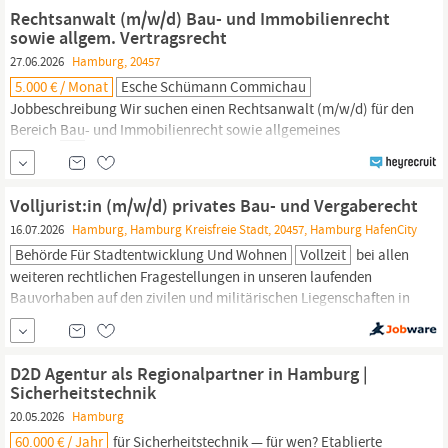
elektrotechnischen Anlagen Durchführung von Kabel- und
Rechtsanwalt (m/w/d) Bau- und Immobilienrecht
Muffenmontagen
sowie allgem. Vertragsrecht
27.06.2026
Hamburg, 20457
5.000 € / Monat
Esche Schümann Commichau
Jobbeschreibung Wir suchen einen Rechtsanwalt (m/w/d) für den
Bereich
Bau
- und Immobilienrecht sowie allgemeines
Vertragsrecht. Als eine der führenden multidisziplinären
Sozietäten in Deutschland beraten und vertreten wir von unserem
Standort
Hamburg
aus seit 1822 unsere nationalen und
Volljurist:in (m/w/d) privates Bau- und Vergaberecht
internationalen Mandanten in allen Bereichen der...
16.07.2026
Hamburg, Hamburg Kreisfreie Stadt, 20457, Hamburg HafenCity
Behörde Für Stadtentwicklung Und Wohnen
Vollzeit
bei allen
weiteren rechtlichen Fragestellungen in unseren laufenden
Bauvorhaben auf den zivilen und militärischen Liegenschaften in
Hamburg.
Hier sind weitere Informationen über uns als
Arbeitgeberin Freie und Hansestadt
Hamburg.
Ihre Aufgaben Sie
sind »Übersetzer:in« und Schnittstelle zwischen dem Projektteam
D2D Agentur als Regionalpartner in Hamburg |
sowie externen...
Sicherheitstechnik
20.05.2026
Hamburg
60.000 € / Jahr
für Sicherheitstechnik — für wen? Etablierte