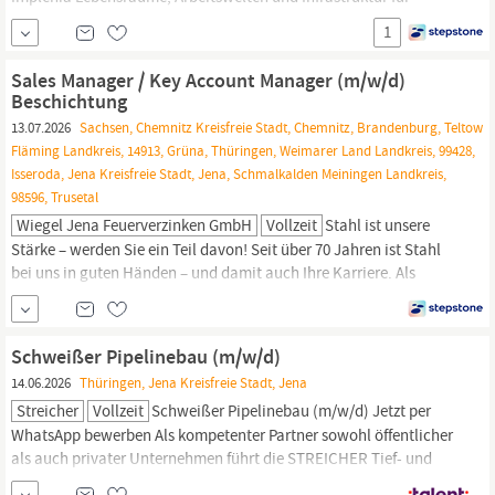
künftige Generationen in der Schweiz und in Deutschland. Zudem
1
bietet Implenia in weiteren Märkten Tunnelbau- und damit
verbundene Infrastrukturprojekte.
Sales Manager / Key Account Manager (m/w/d)
Beschichtung
13.07.2026
Sachsen, Chemnitz Kreisfreie Stadt, Chemnitz, Brandenburg, Teltow
Fläming Landkreis, 14913, Grüna, Thüringen, Weimarer Land Landkreis, 99428,
Isseroda, Jena Kreisfreie Stadt, Jena, Schmalkalden Meiningen Landkreis,
98596, Trusetal
Wiegel Jena Feuerverzinken GmbH
Vollzeit
Stahl ist unsere
Stärke – werden Sie ein Teil davon! Seit über 70 Jahren ist Stahl
bei uns in guten Händen – und damit auch Ihre Karriere. Als
inhaber­geführtes Familien­unter­nehmen mit über 1.500
Mitarbeitenden an 39 Standorten stehen wir für Sicher­heit,
Wachstum und Qualität im metallischen Korrosions­schutz,
Schweißer Pipelinebau (m/w/d)
Gittermast- und Tele­kommunikations­
bau
–
14.06.2026
Thüringen, Jena Kreisfreie Stadt, Jena
Streicher
Vollzeit
Schweißer Pipelinebau (m/w/d) Jetzt per
WhatsApp bewerben Als kompetenter Partner sowohl öffentlicher
als auch privater Unternehmen führt die STREICHER Tief- und
Ingenieurbau
Jena
GmbH & Co. KG anspruchsvolle Projekte aller