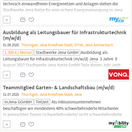
technisch einwandfreien Energienetzen und Anlagen stehen die
Stadtwerke
Jena
Netze für eine sichere Energieversorgung in
Jena
und der Region. Gestalten Sie aktiv unsere Energie- und
Versorgungsinfrastruktur. Wir planen und realisieren Projekte
dort, wo wir leben und arbeiten. Zur Verstärkung unseres Teams...
Ausbildung als Leitungsbauer für Infrastrukturtechnik
(m/w/d)
01.08.2026
Thüringen, Jena Kreisfreie Stadt, 07745, Jena Ammerbach
1.300 € / Monat
Stadtwerke Jena GmbH
Ausbildung als
Leitungsbauer für Infrastrukturtechnik (m/w/d)
Jena
​ 3 Jahre ​ 9.
August 2027 Stadtwerke
Jena
Netze GmbH Teile diesen Job! Jetzt
bewerben Wir vernetzen die Region: Mit technisch einwandfreien
Energienetzen und Anlagen stehen die Stadtwerke
Jena
Netze für
eine sichere Energieversorgung in
Jena
und der Region.
Teammitglied Garten- & Landschaftsbau (m/w/d)
31.07.2026
Thüringen, Jena Kreisfreie Stadt, Jena
InJena GGmbH
Teilzeit
Als Inklusionsunternehmen
beschäftigen wir mindestens 40% schwerbehinderte Mitarbeiter.
In gemischten Teams (schwerbehinderte/ nicht schwerbehinderte
KollegInnen) arbeiten wir in verschiedenen Gewerken,
vorwiegend im Garten- und Landschaftsbau. Sie haben Interesse