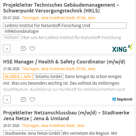
Stadtwerke
Jena
Netze für eine sichere Energieversorgung in
Jena
Projektleiter Technisches Gebäudemanagement –
und der Region.
Schwerpunkt Versorgungstechnik (HKLS)
03.07.2026
Thüringen, Jena Kreisfreie Stadt, 07745, Jena
Leibniz-Institut Für Naturstoff-Forschung Und
Infektionsbiologie
Vollzeit
Über uns Am Leibniz-Institut für Naturstoff-Forschung
und Infektionsbiologie (Leibniz-HKI) erforschen wir die
Pathobiologie von Mikroorganismen und entwickeln neue
Naturstoff-basierte Wirkstoffe für die Behandlung von
HSE Manager / Health & Safety Coordinator (m/w/d)
Infektionskrankheiten. Aufgaben Zur Unterstützung unseres
27.06.2026
Thüringen, Jena Kreisfreie Stadt, 07743, Jena
Teams
Bau
- und Gebäudemanagement suchen wir zum
66.000 € / Jahr
SiGeHo GmbH
Dann bringst du schon einiges
mit. Was uns besonders wichtig ist: Das solltest du mitbringen:
Qualifikation: Ausbildung zur Fachkraft für Arbeitssicherheit nach
§ 7 ASiG und DGUV Vorschrift 2 – zwingend erforderlich. Praxis:
Erfahrung im Bereich Arbeitssicherheit, idealerweise in Chemie,
Petrochemie oder
Bau
. Flexibilität: Du bist bundesweit
Projektleiter Netzanschlussbau (m/w/d) – Stadtwerke
einsetzbar...
Jena Netze | Jena & Umland
28.07.2026
Thüringen, Jena Kreisfreie Stadt, Jena
Stadtwerke Jena Netze GmbH
Wir vernetzen die Region: Mit