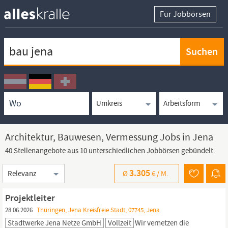
Für Jobbörsen
Keywortsuche
Ortssuche
Umkreissuche
Arbeitsform
Architektur, Bauwesen, Vermessung Jobs in Jena
40 Stellenangebote aus 10 unterschiedlichen Jobbörsen gebündelt.
Sortierung
3.305
Ø
€ /
M.
Projektleiter
28.06.2026
Thüringen, Jena Kreisfreie Stadt, 07745, Jena
Stadtwerke Jena Netze GmbH
Vollzeit
Wir vernetzen die