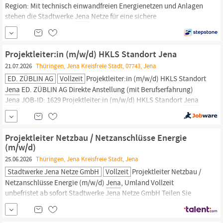
Region: Mit technisch einwandfreien Energienetzen und Anlagen
stehen die Stadtwerke
Jena
Netze für eine sichere
Energieversorgung in
Jena
und der Region. Gestalten Sie aktiv
unsere Energie- und Versorgungsinfrastruktur. Wir planen und
realisieren Projekte dort, wo wir leben und arbeiten. Zur
Projektleiter:in (m/w/d) HKLS Standort Jena
Verstärkung unseres Teams...
21.07.2026
Thüringen, Jena Kreisfreie Stadt, 07743, Jena
ED. ZÜBLIN AG
Vollzeit
Projektleiter:in (m/w/d) HKLS Standort
Jena
ED. ZÜBLIN AG Direkte Anstellung (mit Berufserfahrung)
Jena
JOB-ID: 1629 Projektleiter:in (m/w/d) HKLS Standort
Jena
Jetzt bewerben Was für uns zählt Abgeschlossene technische
Ausbildung im Bereich HKLS-Technik (Hochschulstudium bzw.
einschlägige fachliche Ausbildung)
Projektleiter Netzbau / Netzanschlüsse Energie
(m/w/d)
25.06.2026
Thüringen, Jena Kreisfreie Stadt, Jena
Stadtwerke Jena Netze GmbH
Vollzeit
Projektleiter Netzbau /
Netzanschlüsse Energie (m/w/d)
Jena
, Umland Vollzeit ​
unbefristet ​ab sofort Stadtwerke
Jena
Netze GmbH Teilen Sie
diesen Job! Jetzt bewerben Wir vernetzen die Region: Mit
technisch einwandfreien Energienetzen und Anlagen stehen die