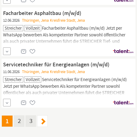
Größenordnungen in Thüringen, Sachsen, Sachsen-Anhalt,
Berlin, Brandenburg, Mecklenburg-Vorpommern und im
Facharbeiter Asphaltbau (m/w/d)
nordbayerischen Raum...
12.06.2026
Thüringen, Jena Kreisfreie Stadt, Jena
Streicher
Vollzeit
Facharbeiter Asphaltbau (m/w/d) Jetzt per
WhatsApp bewerben Als kompetenter Partner sowohl öffentlicher
als auch privater Unternehmen führt die STREICHER Tief- und
Ingenieurbau
Jena
GmbH & Co. KG anspruchsvolle Projekte aller
Größenordnungen in Thüringen, Sachsen, Sachsen-Anhalt,
Berlin, Brandenburg, Mecklenburg-Vorpommern und im
Servicetechniker für Energieanlagen (m/w/d)
nordbayerischen...
11.06.2026
Thüringen, Jena Kreisfreie Stadt, Jena
Streicher
Vollzeit
Servicetechniker für Energieanlagen (m/w/d)
Jetzt per WhatsApp bewerben Als kompetenter Partner sowohl
öffentlicher als auch privater Unternehmen führt die STREICHER
Tief- und Ingenieurbau
Jena
GmbH & Co. KG anspruchsvolle
Projekte aller Größenordnungen in Thüringen, Sachsen, Sachsen-
Anhalt, Berlin, Brandenburg, Mecklenburg-Vorpommern und im...
1
2
3