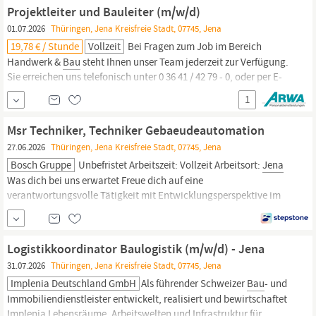
an: Handwerk, Garten- und Landschaftsbau, Forst und
Bau
Feste
Projektleiter und Bauleiter (m/w/d)
Arbeitszeiten (7:15 – 15:00...
01.07.2026
Thüringen, Jena Kreisfreie Stadt, 07745, Jena
19,78 € / Stunde
Vollzeit
Bei Fragen zum Job im Bereich
Handwerk &
Bau
steht Ihnen unser Team jederzeit zur Verfügung.
Sie erreichen uns telefonisch unter 0 36 41 / 42 79 - 0, oder per E-
Mail
jena
@arwa.de von Montag bis Donnerstag von 08:00 bis
1
17:00 Uhr und am Freitag von 08:00 bis 15:00 Uhr. Mit Ihrer
Bewerbung erklären Sie sich mit den...
Msr Techniker, Techniker Gebaeudeautomation
27.06.2026
Thüringen, Jena Kreisfreie Stadt, 07745, Jena
Bosch Gruppe
Unbefristet Arbeitszeit: Vollzeit Arbeitsort:
Jena
Was dich bei uns erwartet Freue dich auf eine
verantwortungsvolle Tätigkeit mit Entwicklungsperspektive im
Bereich Gebäudeautomation - eingebettet in ein professionelles
Umfeld mit attraktiven Rahmenbedingungen: 30 Tage Urlaub
sowie zusätzliche Freistellungen zu besonderen
Logistikkoordinator Baulogistik (m/w/d) - Jena
31.07.2026
Thüringen, Jena Kreisfreie Stadt, 07745, Jena
Implenia Deutschland GmbH
Als führender Schweizer
Bau
- und
Immobiliendienstleister entwickelt, realisiert und bewirtschaftet
Implenia Lebensräume, Arbeitswelten und Infrastruktur für