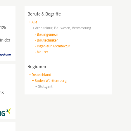
Berufe & Begriffe
+ Alle
 125
+ Architektur, Bauwesen, Vermessung
-
Bauingenieur
in der
-
Bautechniker
-
Ingenieur Architektur
-
Maurer
Regionen
+ Deutschland
+ Baden Württemberg
n
+ Stuttgart
ung