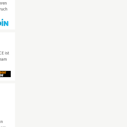
hren
pruch
CE ist
Team
in