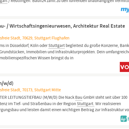
tgart
/ Reutlingen. Baufi24 zählt zu den führenden unabhängigen Vermitt
u- / Wirtschaftsingenieurwesen, Architektur Real Estate
freie Stadt, 70629, Stuttgart Flughafen
ams in Düsseldorf, Köln oder
Stuttgart
begleitest du große Konzerne, Ban
 Grundstücken, Immobilien und Infrastrukturprojekten. Dein umfangreich
bilienspezifischen Wissen bringst du in
(m/w/d)
reie Stadt, 70173, Stuttgart Mitte
ITER LEITUNGSTIEFBAU (M/W/D) Die Nack
Bau
GmbH steht seit über 100
tenz im Tief- und Straßenbau in der Region
Stuttgart.
Wir realisieren
gungsbau und leisten damit einen wichtigen Beitrag zur Infrastruktur vo