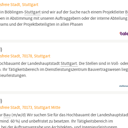
freie Stadt, Stuttgart
 in Böblingen-
Stuttgart
sind wir auf der Suche nach einem Projektleiter
B
en in Abstimmung mit unseren Auftraggebern oder der interne Abteilung
ams und der Projektbeteiligten in allen Phasen
d)
freie Stadt, 70178, Stuttgart
 Hochbauamt der Landeshauptstadt
Stuttgart.
Die Stellen sind in Voll- ode
en. Ihr Tätigkeitsbereich im Dienstleistungszentrum Bauvertragswesen lieg
ieurleistungen.
d)
reie Stadt, 70173, Stuttgart Mitte
ur
Bau
(m/w/d) Wir suchen Sie für das Hochbauamt der Landeshauptstad
 (mind. 60 %) und unbefristet zu besetzen. Ihr Tätigkeitsbereich im
bei der Auftragsvergabe von Architekten- und Ingenieurleistungen.