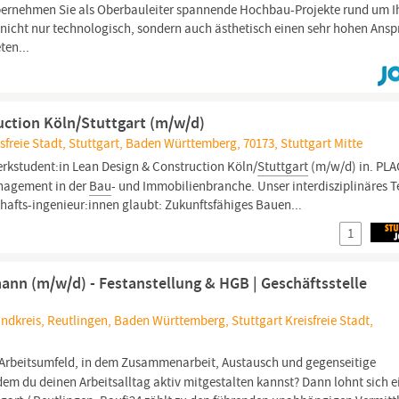
ernehmen Sie als Oberbauleiter spannende Hochbau-Projekte rund um I
nicht nur technologisch, sondern auch ästhetisch einen sehr hohen Ans
ten...
uction Köln/Stuttgart (m/w/d)
freie Stadt, Stuttgart, Baden Württemberg, 70173, Stuttgart Mitte
Werkstudent:in Lean Design & Construction Köln/
Stuttgart
(m/w/d) in. PLA
nagement in der
Bau
- und Immobilienbranche. Unser interdisziplinäres 
chafts-ingenieur:innen glaubt: Zukunftsfähiges Bauen...
1
nn (m/w/d) - Festanstellung & HGB | Geschäftsstelle
kreis, Reutlingen, Baden Württemberg, Stuttgart Kreisfreie Stadt,
 Arbeitsumfeld, in dem Zusammenarbeit, Austausch und gegenseitige
dem du deinen Arbeitsalltag aktiv mitgestalten kannst? Dann lohnt sich e