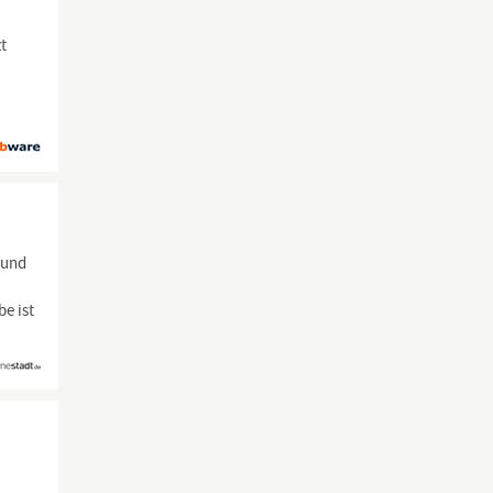
t
 und
e ist