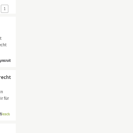
1
t
echt
recht
in
r für