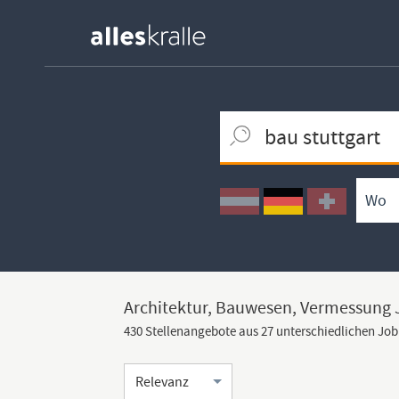
Keywortsuche
Ortssuche
Umkreissuche
Arbeitsform
Architektur, Bauwesen, Vermessung J
430 Stellenangebote aus 27 unterschiedlichen Jo
Sortierung