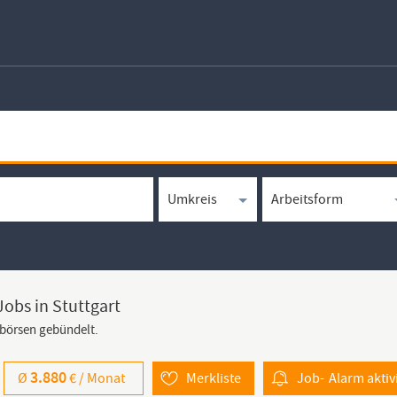
obs in Stuttgart
bbörsen gebündelt.
3.880
Ø
€ /
Monat
Merkliste
Job-
Alarm
aktiv