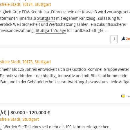
freie Stadt, 70174, Stuttgart
igkeit Gute EDV-Kenntnisse Führerschein der Klasse B wird vorausgesetz
tterminen innerhalb
Stuttgarts
mit eigenem Fahrzeug, Zulassung für
erblick Weil Sicherheit und Wertschätzung zählen: ein zukunftssicherer
Jahressonderzahlung,
Stuttgart-Zulage
für Tarifbeschäftigte -...
1
freie Stadt, 70173, Stuttgart
t mehr als 125 Jahren entwickelt sich die Gottlob-Rommel-Gruppe weiter
Technik verbinden – nachhaltig, innovativ und mit Blick auf kommende
m
Bau
und in der Gebäudetechnik verantwortungsbewusst um. Jede Aufgab
) | 80.000 - 120.000 €
freie Stadt, Stuttgart
g
Werden Sie Teil eines seit mehr als 100 Jahren erfolgreichen,