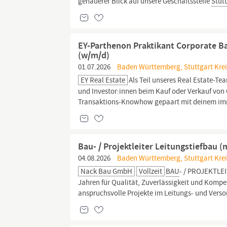
genauerer Blick auf unsere Geschäftsstelle
Stut
EY-Parthenon Praktikant Corporate Ba
(w/m/d)
01.07.2026
Baden Württemberg, Stuttgart Kreis
EY Real Estate
Als Teil unseres Real Estate-Te
und Investor:innen beim Kauf oder Verkauf von
Transaktions-Knowhow gepaart mit deinem immo
Bau- / Projektleiter Leitungstiefbau 
04.08.2026
Baden Württemberg, Stuttgart Kreisf
Nack Bau GmbH
Vollzeit
BAU
- / PROJEKTLE
Jahren für Qualität, Zuverlässigkeit und Kompe
anspruchsvolle Projekte im Leitungs- und Versor