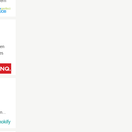
lern
ken
es
n...