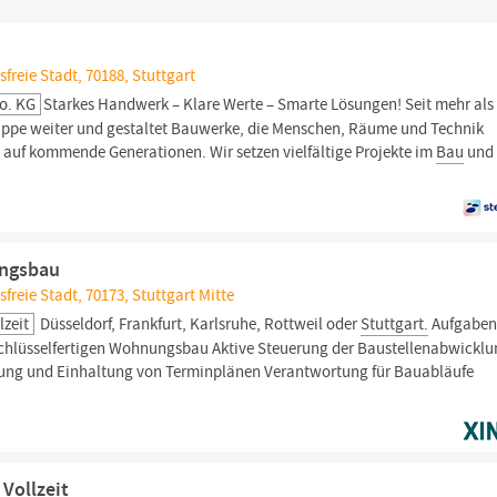
freie Stadt, 70188, Stuttgart
o. KG
Starkes Handwerk – Klare Werte – Smarte Lösungen! Seit mehr als
uppe weiter und gestaltet Bauwerke, die Menschen, Räume und Technik
 auf kommende Generationen.​ Wir setzen vielfältige Projekte im
Bau
und 
ungsbau
reie Stadt, 70173, Stuttgart Mitte
lzeit
Düsseldorf, Frankfurt, Karlsruhe, Rottweil oder
Stuttgart.
Aufgabe
chlüsselfertigen Wohnungsbau Aktive Steuerung der Baustellenabwickl
llung und Einhaltung von Terminplänen Verantwortung für Bauabläufe
 Vollzeit