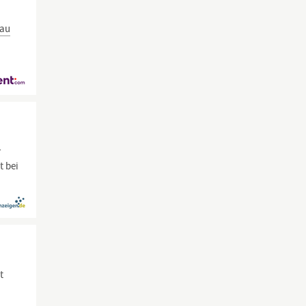
au
r
t bei
t