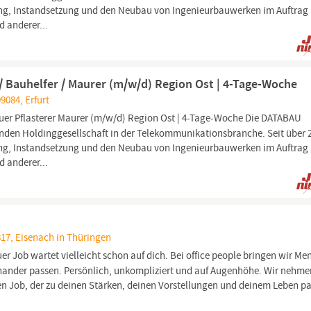
fung, Instandsetzung und den Neubau von Ingenieurbauwerken im Auftrag
 anderer...
 / Bauhelfer / Maurer (m/w/d) Region Ost | 4-Tage-Woche
99084, Erfurt
uer Pflasterer Maurer (m⁠/⁠w⁠/⁠d) Region Ost | 4-Tage-Woche Die DATABAU
hrenden Holdinggesellschaft in der Telekommunikationsbranche. Seit über 
fung, Instandsetzung und den Neubau von Ingenieurbauwerken im Auftrag
 anderer...
17, Eisenach in Thüringen
er Job wartet vielleicht schon auf dich. Bei office people bringen wir M
ander passen. Persönlich, unkompliziert und auf Augenhöhe. Wir nehme
en Job, der zu deinen Stärken, deinen Vorstellungen und deinem Leben pa