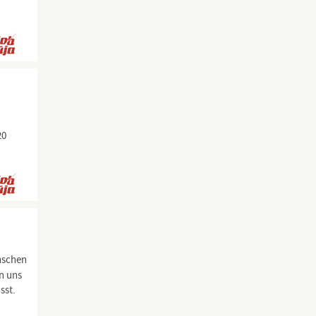
20
enschen
n uns
sst.