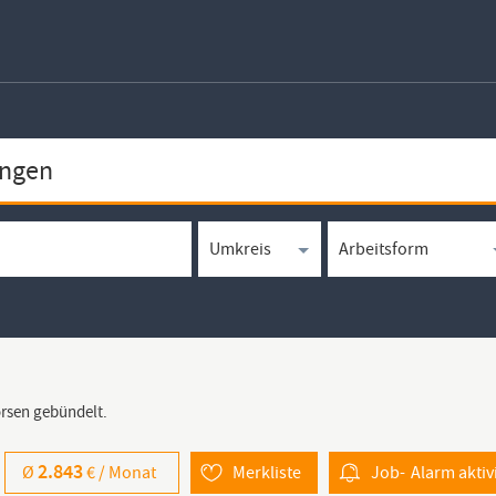
örsen gebündelt.
2.843
Ø
€ /
Monat
Merkliste
Job-
Alarm
aktiv