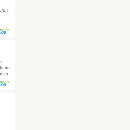
,
w/d)?
ach
Maurer
 dich