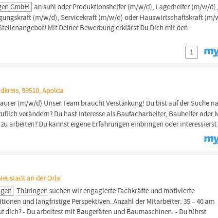
ngen GmbH
an suhl oder Produktionshelfer (m/w/d), Lagerhelfer (m/w/d)
gungskraft (m/w/d), Servicekraft (m/w/d) oder Hauswirtschaftskraft (m/
 Stellenangebot! Mit Deiner Bewerbung erklärst Du Dich mit den
1
kreis, 99510, Apolda
aurer (m/w/d) Unser Team braucht Verstärkung! Du bist auf der Suche n
flich verändern? Du hast Interesse als Baufacharbeiter,
Bauhelfer
oder 
u arbeiten? Du kannst eigene Erfahrungen einbringen oder interessierst
Neustadt an der Orla
ngen
Thüringen
suchen wir engagierte Fachkräfte und motivierte
itionen und langfristige Perspektiven. Anzahl der Mitarbeiter: 35 – 40 am
 dich? - Du arbeitest mit Baugeräten und Baumaschinen. - Du führst