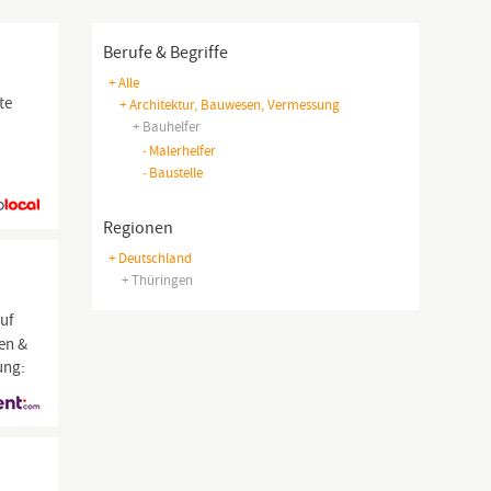
Berufe & Begriffe
+ Alle
te
+ Architektur, Bauwesen, Vermessung
+ Bauhelfer
-
Malerhelfer
-
Baustelle
Regionen
+ Deutschland
+ Thüringen
uf
en &
ung: