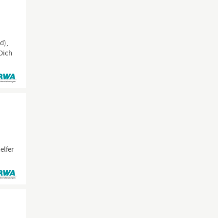
d),
 Dich
elfer