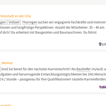
 Neustadt an der Orla
ngen
Vollzeit
Thüringen
suchen wir engagierte Fachkräfte und motivier
itionen und langfristige Perspektiven. Anzahl der Mitarbeiter: 35 – 40 am
 dich? Du arbeitest mit Baugeräten und Baumaschinen. Du führst
t, Weimar
Sind Sie bereit für den nächsten Karriereschritt? Als
Bauhelfer
(m/w/d) a
Aufgaben und hervorragende Entwicklungsmöglichkeiten bei ZAG Mensch
0 € / Stunde – passgenau für Ihre Qualifikationen! Gezielte Karriereförder
Lausnitz