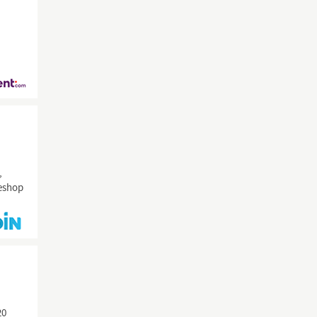
,
neshop
20