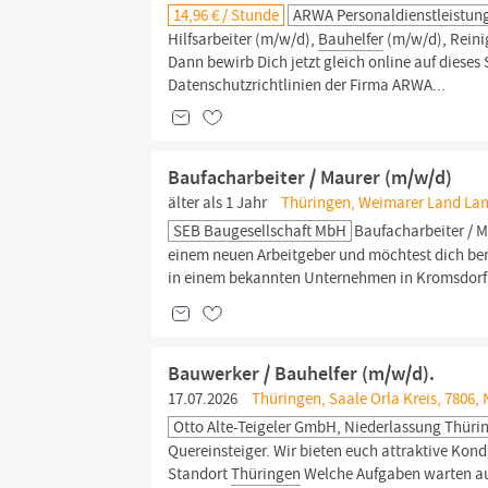
14,96 € / Stunde
ARWA Personaldienstleistu
Hilfsarbeiter (m/w/d),
Bauhelfer
(m/w/d), Reini
Dann bewirb Dich jetzt gleich online auf dieses
Datenschutzrichtlinien der Firma ARWA...
Baufacharbeiter / Maurer (m/w/d)
älter als 1 Jahr
Thüringen, Weimarer Land Land
SEB Baugesellschaft MbH
Baufacharbeiter / M
einem neuen Arbeitgeber und möchtest dich beru
in einem bekannten Unternehmen in Kromsdorf z
Bauwerker / Bauhelfer (m/w/d).
17.07.2026
Thüringen, Saale Orla Kreis, 7806, 
Otto Alte-Teigeler GmbH, Niederlassung Thüri
Quereinsteiger. Wir bieten euch attraktive Kond
Standort
Thüringen
Welche Aufgaben warten auf