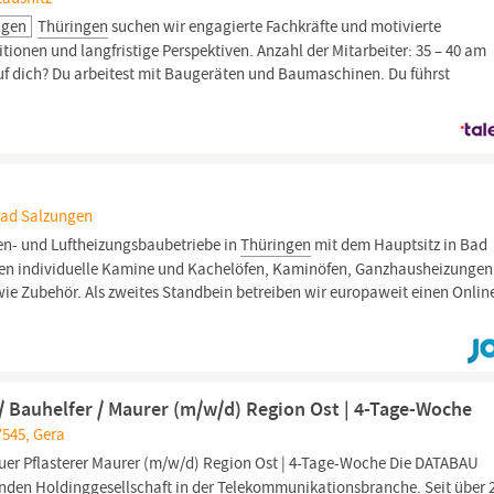
ngen
Thüringen
suchen wir engagierte Fachkräfte und motivierte
itionen und langfristige Perspektiven. Anzahl der Mitarbeiter: 35 – 40 am
 dich? Du arbeitest mit Baugeräten und Baumaschinen. Du führst
Bad Salzungen
fen- und Luftheizungsbaubetriebe in
Thüringen
mit dem Hauptsitz in Bad
chen individuelle Kamine und Kachelöfen, Kaminöfen, Ganzhausheizungen
owie Zubehör. Als zweites Standbein betreiben wir europaweit einen Onli
 / Bauhelfer / Maurer (m/w/d) Region Ost | 4-Tage-Woche
7545, Gera
uer Pflasterer Maurer (m⁠/⁠w⁠/⁠d) Region Ost | 4-Tage-Woche Die DATABAU
hrenden Holdinggesellschaft in der Telekommunikationsbranche. Seit über 