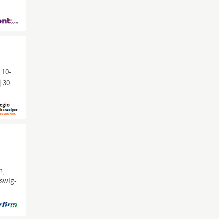
 10-
| 30
n,
eswig-