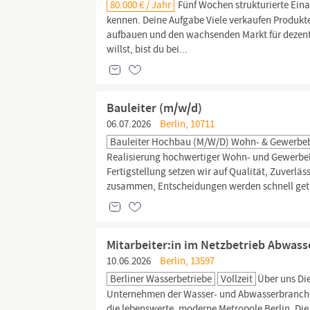
80.000 € / Jahr
Fünf Wochen strukturierte Ein
kennen. Deine Aufgabe Viele verkaufen Produkte
aufbauen und den wachsenden Markt für dezent
willst, bist du bei...
Bauleiter (m/w/d)
06.07.2026
Berlin, 10711
Bauleiter Hochbau (m/w/d) Wohn- & Gewerbe
Realisierung hochwertiger Wohn- und Gewerbe
Fertigstellung setzen wir auf Qualität, Zuverl
zusammen, Entscheidungen werden schnell getr
Mitarbeiter:in im Netzbetrieb Abwass
10.06.2026
Berlin, 13597
Berliner Wasserbetriebe
Vollzeit
Über uns Di
Unternehmen der Wasser- und Abwasserbranche
die lebenswerte, moderne Metropole
Berlin.
Di