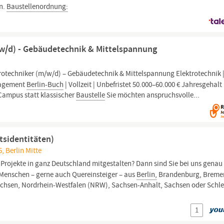
an.
Baustellenordnung:
/w/d) - Gebäudetechnik & Mittelspannung
trotechniker (m/w/d) – Gebäudetechnik & Mittelspannung Elektrotechnik |
nagement
Berlin-Buch
| Vollzeit | Unbefristet 50.000–60.000 € Jahresgehalt 
Campus statt klassischer
Baustelle
Sie möchten anspruchsvolle...
tsidentitäten)
5, Berlin Mitte
rojekte in ganz Deutschland mitgestalten? Dann sind Sie bei uns genau
e Menschen – gerne auch Quereinsteiger – aus
Berlin,
Brandenburg, Breme
sen, Nordrhein-Westfalen (NRW), Sachsen-Anhalt, Sachsen oder Schl
1