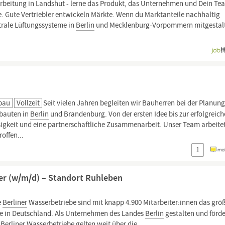
arbeitung in Landshut - lerne das Produkt, das Unternehmen und Dein Te
. Gute Vertriebler entwickeln Märkte. Wenn du Marktanteile nachhaltig
rale Lüftungssysteme in
Berlin
und Mecklenburg-Vorpommern mitgestal
bau
Vollzeit
Seit vielen Jahren begleiten wir Bauherren bei der Planun
bauten in
Berlin
und Brandenburg. Von der ersten Idee bis zur erfolgreic
ässigkeit und eine partnerschaftliche Zusammenarbeit. Unser Team arbeite
offen...
1
er (w/m/d) – Standort Ruhleben
e
Berliner
Wasserbetriebe sind mit knapp 4.900 Mitarbeiter:innen das grö
 in Deutschland. Als Unternehmen des Landes
Berlin
gestalten und förde
e
Berliner
Wasserbetriebe gelten weit über die...