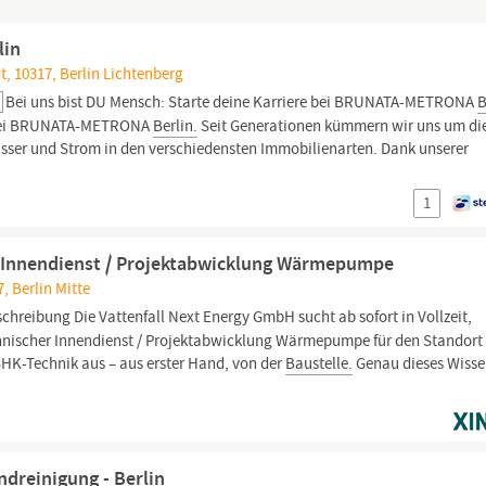
lin
dt, 10317, Berlin Lichtenberg
Bei uns bist DU Mensch: Starte deine Karriere bei BRUNATA-METRONA
B
re bei BRUNATA-METRONA
Berlin.
Seit Generationen kümmern wir uns um di
sser und Strom in den verschiedensten Immobilienarten. Dank unserer
1
r Innendienst / Projektabwicklung Wärmepumpe
7, Berlin Mitte
chreibung Die Vattenfall Next Energy GmbH sucht ab sofort in Vollzeit,
chnischer Innendienst / Projektabwicklung Wärmepumpe für den Standort
K-Technik aus – aus erster Hand, von der
Baustelle.
Genau dieses Wiss
dreinigung - Berlin