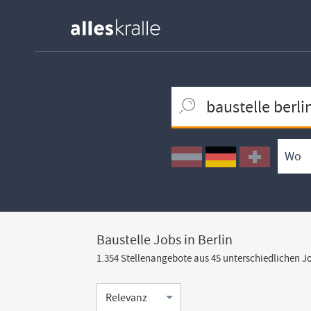
Keywortsuche
Ortssuche
Umkreissuche
Arbeitsform
Baustelle Jobs in Berlin
1.354 Stellenangebote aus 45 unterschiedlichen 
Sortierung