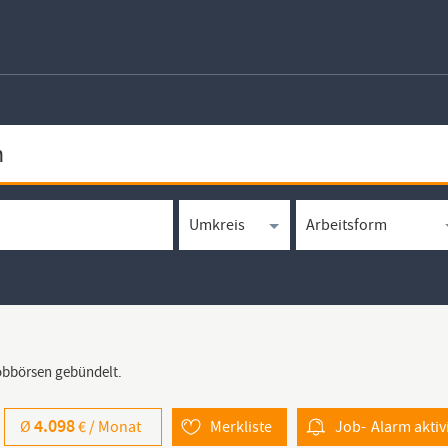
Jobbörsen gebündelt.
4.098
Ø
€ /
Monat
Merkliste
Job-
Alarm
aktiv