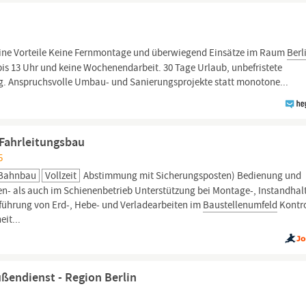
ne Vorteile Keine Fernmontage und überwiegend Einsätze im Raum
Berl
 bis 13 Uhr und keine Wochenendarbeit. 30 Tage Urlaub, unbefristete
g. Anspruchsvolle Umbau- und Sanierungsprojekte statt monotone...
Fahrleitungsbau
5
 Bahnbau
Vollzeit
Abstimmung mit Sicherungsposten) Bedienung und
n- als auch im Schienenbetrieb Unterstützung bei Montage-, Instandhal
ührung von Erd-, Hebe- und Verladearbeiten im
Baustellenumfeld
Kontro
it...
ußendienst - Region Berlin