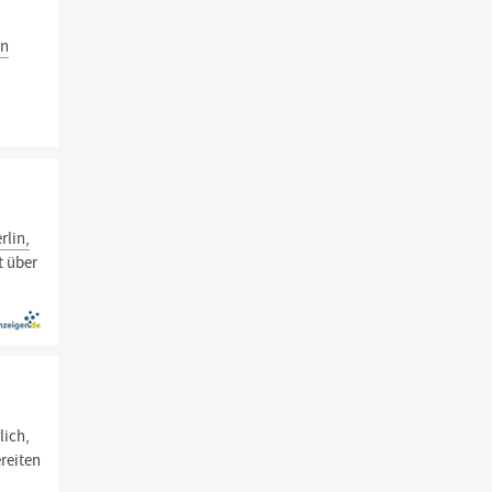
in
rlin,
t über
lich,
reiten