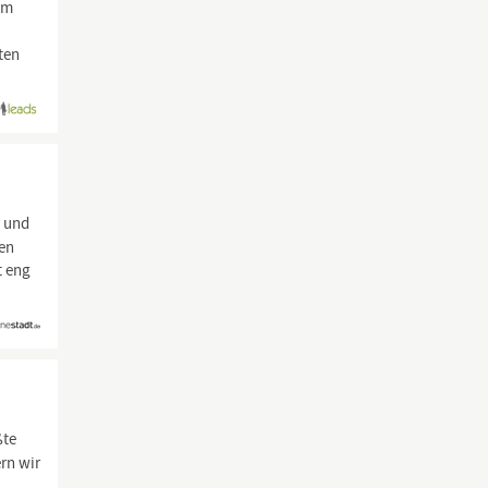
am
ten
g und
hen
t eng
ßte
rn wir