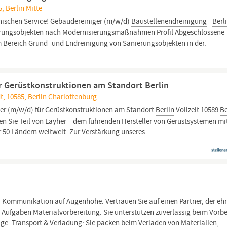
5, Berlin Mitte
hnischen Service! Gebäudereiniger (m/w/d)
Baustellenendreinigung
-
Berl
erungsobjekten nach Modernisierungsmaßnahmen Profil Abgeschlossene
m Bereich Grund- und Endreinigung von Sanierungsobjekten in der.
r Gerüstkonstruktionen am Standort Berlin
adt, 10585, Berlin Charlottenburg
er (m/w/d) für Gerüstkonstruktionen am Standort
Berlin
Vollzeit 10589
Be
n Sie Teil von Layher – dem führenden Hersteller von Gerüstsystemen mi
r 50 Ländern weltweit. Zur Verstärkung unseres...
Kommunikation auf Augenhöhe: Vertrauen Sie auf einen Partner, der ehr
 Aufgaben Materialvorbereitung: Sie unterstützen zuverlässig beim Vorbe
ge. Transport & Verladung: Sie packen beim Verladen von Materialien,