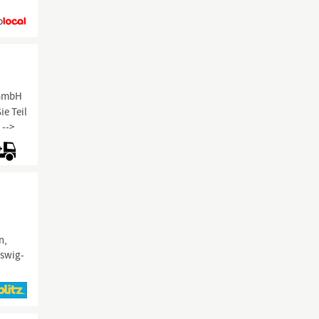
 GmbH
e Teil
 -->
n,
eswig-