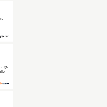
in.
tungs-
lle