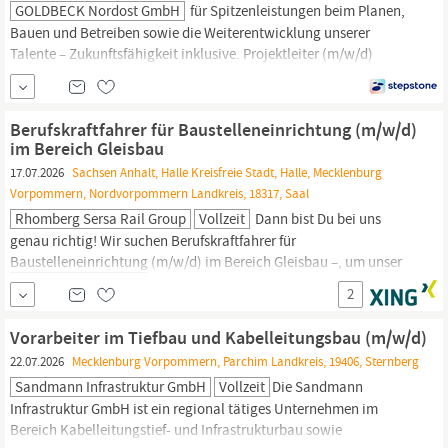
GOLDBECK Nordost GmbH
für Spitzenleistungen beim Planen,
Bauen und Betreiben sowie die Weiterentwicklung unserer
Talente – Zukunftsfähigkeit inklusive. Projektleiter (m/w/d)
Schlüsselfertiger Hochbau für Großbauprojekte in
Mecklenburg-
Vorpommern
Bringen Sie Visionen zum Leben: Als Projektleiter
(m/w/d) verantworten Sie anspruchsvolle schlüsselfertige (Groß-)
Berufskraftfahrer für Baustelleneinrichtung (m/w/d)
im Bereich Gleisbau
17.07.2026
Sachsen Anhalt, Halle Kreisfreie Stadt, Halle, Mecklenburg
Vorpommern, Nordvorpommern Landkreis, 18317, Saal
Rhomberg Sersa Rail Group
Vollzeit
Dann bist Du bei uns
genau richtig! Wir suchen Berufskraftfahrer für
Baustelleneinrichtung
(m/w/d) im Bereich Gleisbau –, um unser
Team auf
Baustellen
in Deutschland zu verstärken. Die Rhomberg
2
Sersa Rail Group gehört zu den international führenden
Unternehmen im Bau und der Instandhaltung von
Vorarbeiter im Tiefbau und Kabelleitungsbau (m/w/d)
Bahninfrastrukturen sowie der Lieferung...
22.07.2026
Mecklenburg Vorpommern, Parchim Landkreis, 19406, Sternberg
Sandmann Infrastruktur GmbH
Vollzeit
Die Sandmann
Infrastruktur GmbH ist ein regional tätiges Unternehmen im
Bereich Kabelleitungstief- und Infrastrukturbau sowie