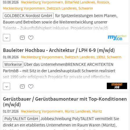
03.08.2026
Mecklenburg Vorpommern, Bitterfeld Landkreis, Rostock,
Mecklenburg Vorpommern, Delitzsch Landkreis, Schwerin
GOLDBECK Nordost GmbH
für Spitzenleistungen beim Planen,
Bauen und Betreiben sowie die Weiterentwicklung unserer
Talente – Zukunftsfähigkeit inklusive. Projektleiter (m/w/d)
Schlüsselfertiger Hochbau für Großbauprojekte in
Mecklenburg-
Vorpommern
Bringen Sie Visionen zum Leben: Als Projektleiter
(m/w/d) verantworten Sie anspruchsvolle schlüsselfertige (Groß-)
Bauleiter Hochbau - Architektur / LPH 6-9 (m/w/d)
01.08.2026
Mecklenburg Vorpommern, Delitzsch Landkreis, 19053, Schwerin
Workwise
Über das UnternehmenBRENNCKE ARCHITEKTEN
PartmbB – mit Sitz in der Landeshauptstadt Schwerin realisiert
seit 1990 sehr erfolgreich Projekte für private und öffentliche
Bauherren in ganz
Mecklenburg-Vorpommern.
Wir begleiten
unsere Bauherren von der Idee bis zur Fertigstellung und
entwickeln individuelle, standortgerechte
Gerüstbauer / Gerüstbaumonteur mit Top-Konditionen
Architekturlösungen.Als...
(m/w/d)
01.07.2026
Mecklenburg Vorpommern, Müritz Landkreis, Müritz
PolyTALENT GmbH
Jobbeschreibung PolyTALENT vermittelt Sie
direkt an ein etabliertes Unternehmen im Raum Waren (Müritz),