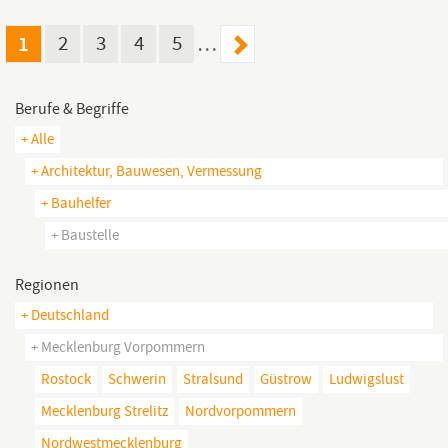
Gerüstlösungen auf
Baustellen
fachgerecht umsetzen möchten.
BENEFITS Übertarifliche...
1
2
3
4
5
…
Berufe & Begriffe
+ Alle
+ Architektur, Bauwesen, Vermessung
+ Bauhelfer
+ Baustelle
Regionen
+ Deutschland
+ Mecklenburg Vorpommern
Rostock
Schwerin
Stralsund
Güstrow
Ludwigslust
Mecklenburg Strelitz
Nordvorpommern
Nordwestmecklenburg