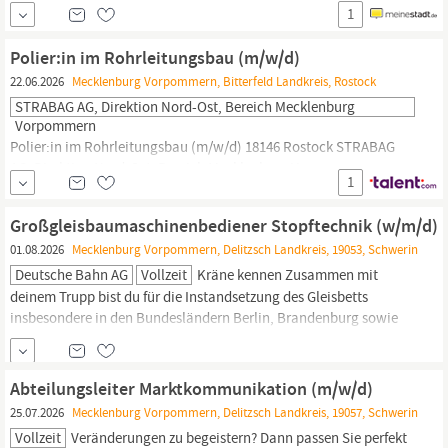
Zählermanagement. Für unsere
Baustellen
in
Mecklenburg-
1
Vorpommern
suchen wir einen Vorarbeiter (m/w/d), der unsere
Kolonne fachlich führt, mit anpackt und den Überblick auf der
Polier:in im Rohrleitungsbau (m/w/d)
Baustelle
behält.
22.06.2026
Mecklenburg Vorpommern, Bitterfeld Landkreis, Rostock
STRABAG AG, Direktion Nord-Ost, Bereich Mecklenburg
Vorpommern
Polier:in im Rohrleitungsbau (m/w/d) 18146 Rostock STRABAG
AG, Direktion Nord-Ost, Bereich
Mecklenburg
Vorpommern
1
Verkehrswegebau | Rostock | Fortschritt beginnt mit uns. Bei
STRABAG bauen rund 86.000 Menschen an 2.400 Standorten
Großgleisbaumaschinenbediener Stopftechnik (w/m/d)
weltweit am Fortschritt. Einzigartigkeit und individuelle Stärken
01.08.2026
Mecklenburg Vorpommern, Delitzsch Landkreis, 19053, Schwerin
kennzeichnen dabei nicht nur unsere...
Deutsche Bahn AG
Vollzeit
Kräne kennen Zusammen mit
deinem Trupp bist du für die Instandsetzung des Gleisbetts
insbesondere in den Bundesländern Berlin, Brandenburg sowie
Mecklenburg-Vorpommern
verantwortlich Die Mitarbeit bei der
Instandsetzung, Wartung und Pflege der Maschinen gehört
ebenfalls zu deinem Aufgabenfeld Du arbeitest dich entsprechend
Abteilungsleiter Marktkommunikation (m/w/d)
deiner Erfahrung als
25.07.2026
Mecklenburg Vorpommern, Delitzsch Landkreis, 19057, Schwerin
Vollzeit
Veränderungen zu begeistern? Dann passen Sie perfekt