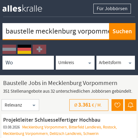
Für Jobbörsen
Keywortsuche
Ortssuche
Umkreissuche
Arbeitsform
Baustelle Jobs in Mecklenburg Vorpommern
351 Stellenangebote aus 32 unterschiedlichen Jobbörsen gebündelt.
Sortierung
3.361
Ø
€ /
M.
Projektleiter Schluesselfertiger Hochbau
03.08.2026
Mecklenburg Vorpommern, Bitterfeld Landkreis, Rostock,
Mecklenburg Vorpommern, Delitzsch Landkreis, Schwerin