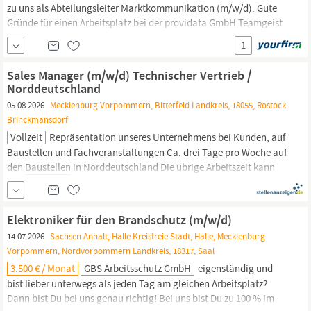
zu uns als Abteilungsleiter Marktkommunikation (m/w/d). Gute
Gründe für einen Arbeitsplatz bei der providata GmbH Teamgeist
Egal ob in den Büros oder auf
Baustellen
bei der Arbeit, bei
1
gemeinsamen Festen oder auf Weihnachtsfeiern, bei sportlichen
Aktivitäten oder aber einfach nur beim Mittagessen in...
Sales Manager (m/w/d) Technischer Vertrieb /
Norddeutschland
05.08.2026
Mecklenburg Vorpommern, Bitterfeld Landkreis, 18055, Rostock
Brinckmansdorf
Vollzeit
Repräsentation unseres Unternehmens bei Kunden, auf
Baustellen
und Fachveranstaltungen Ca. drei Tage pro Woche auf
den
Baustellen
in Norddeutschland Die übrige Arbeitszeit kann
vom Standort in Königswinter oder aus dem Homeoffice
ausgeführt werden. WIR FREUEN UNS AUF IHRE BEWERBUNG
Bitte stellen Sie uns Ihre vollständigen...
Elektroniker für den Brandschutz (m/w/d)
14.07.2026
Sachsen Anhalt, Halle Kreisfreie Stadt, Halle, Mecklenburg
Vorpommern, Nordvorpommern Landkreis, 18317, Saal
3.500 € / Monat
GBS Arbeitsschutz GmbH
eigenständig und
bist lieber unterwegs als jeden Tag am gleichen Arbeitsplatz?
Dann bist Du bei uns genau richtig! Bei uns bist Du zu 100 % im