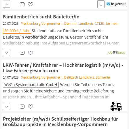
Außendienst deutschlandweit unterwegs. Statt Neuinstallationen
1
auf
Baustellen
erwarten Dich abwechslungsreiche Einsätze bei
unseren Kunden, bei denen Du sicherheitsrelevante Anlagen
Familienbetrieb sucht Bauleiter/in
prüfst und wartest.
20.07.2026
Mecklenburg Vorpommern, Demmin Landkreis, 17126, Jarmen
80.000 € / Jahr
Stellendetails zu: Familienbetrieb sucht
Bauleiter/in Veröffentlichungsdatum: Gestern veröffentlicht
Stellenbeschreibung Ihre Aufgaben Eigenverantwortliches Führen
der
Baustellen
(Materialbeschaffung, Abstimmung der Gewerke,
Einsatzplanung von Mitarbeitern, Maschinen und Geräten)
Verantwortung für die qualitäts-, kosten- und termingerechte
LKW-Fahrer / Kraftfahrer – Hochkranlogistik (m/w/d) -
Ausführung der
Lkw-Fahrer-gesucht.com
14.07.2026
Mecklenburg Vorpommern, Delitzsch Landkreis, Schwerin
WeGo Systembaustoffe GmbH
Werden Sie Teil unseres Teams
und sorgen Sie für eine sichere und termingerechte Belieferung
unserer Kunden. ; Ihre Aufgaben - Spannend Tagestouren im
Nahverkehr mittels softwaregestützter Tourenplanung Sicheres
Fahren eines LKW und Entladung per Hochkran; Pünktliche und
freundliche Belieferung unserer Kunden auf
Baustellen
Be- und
Projektleiter (m/w/d) Schlüsselfertiger Hochbau für
Entladen der LKW mit...
Großbauprojekte in Mecklenburg-Vorpommern