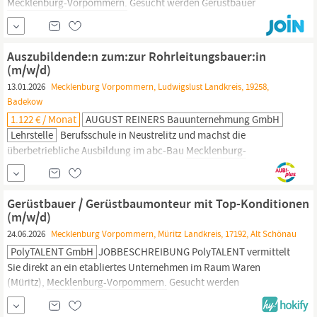
Mecklenburg-Vorpommern.
Gesucht werden Gerüstbauer
(m/w/d), Gerüstbaumonteure (m/w/d) und motivierte Helfer im
Gerüstbau (m/w/d), die sichere Gerüstlösungen auf
Baustellen
fachgerecht umsetzen möchten. Benefits Übertarifliche...
Auszubildende:n zum:zur Rohrleitungsbauer:in
(m/w/d)
13.01.2026
Mecklenburg Vorpommern, Ludwigslust Landkreis, 19258,
Badekow
1.122 € / Monat
AUGUST REINERS Bauunternehmung GmbH
Lehrstelle
Berufsschule in Neustrelitz und machst die
überbetriebliche Ausbildung im abc-Bau
Mecklenburg-
Vorpommern
in Rostock (Unterkunft in Rostock wird gestellt)
DEIN PROFIL Du hast eine gute Berufsbildungsreife und bringst
handwerkliches Geschick und technisches Interesse mit? Dann
Gerüstbauer / Gerüstbaumonteur mit Top-Konditionen
bist du bei uns richtig! Zudem hast Du Freude an praktischer und
(m/w/d)
24.06.2026
Mecklenburg Vorpommern, Müritz Landkreis, 17192, Alt Schönau
PolyTALENT GmbH
JOBBESCHREIBUNG PolyTALENT vermittelt
Sie direkt an ein etabliertes Unternehmen im Raum Waren
(Müritz),
Mecklenburg-Vorpommern.
Gesucht werden
Gerüstbauer (m/w/d), Gerüstbaumonteure (m/w/d) und
motivierte Helfer im Gerüstbau (m/w/d), die sichere