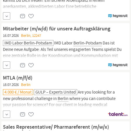
kannst Du Dich freuen: Ein sicherer Arbeitsplatz in einem
anerkannten, akkreditierten Labor Eine betriebliche
Altersvorsorge – weil wir auch an morgen denken Eine
strukturierte Einarbeitung – wir lassen niemanden allein 13.
Monatsgehalt und Urlaubsgeld – als Anerkennung für Deine
Mitarbeiter (m/w/d) für unsere Auftragsklärung
Leistungen Arbeitszeiten mit Zeiterfassung –
16.07.2026
Berlin, 12247
IMD Labor Berlin-Potsdam
IMD Labor
Berlin-Potsdam
Das ist
Deine neue Aufgabe: Als Teil unseres engagierten Teams spielst Du
eine zentrale Rolle in der Koordination und Kommunikation mit
Einsendern sowie unseren Partnerlaboren. Du sorgst dafür, dass
unsere Abläufe reibungslos funktionieren und unsere hohen
Qualitätsstandards eingehalten werden.
MTLA (m/f/d)
18.07.2026
Berlin
4.000 € / Monat
GULP – Experts United
Are you looking for a
new professional challenge in
Berlin
where you can contribute
your passion for science? For our client in leading medical
research and diagnostics, we are seeking a qualified
BTA
MTA
(m/f/d) for molecular biology diagnostics on a temporary basis.
Become part of a dynamic team and actively shape the future of
Sales Representative/ Pharmareferent (m/w/x)
modern...