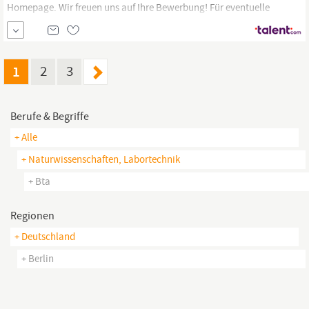
Homepage. Wir freuen uns auf Ihre Bewerbung! Für eventuelle
Rückfragen stehen wir Ihnen gerne zur Verfügung. Kontakt:
Shaquile Khoyratee, Biomet Deutschland GmbH, Gustav-Krone-
Straße 2, 14167
Berlin,
Tel. 0175 5744035. Mehr über uns erfahren
Sie unter...
1
2
3
Berufe & Begriffe
+ Alle
+ Naturwissenschaften, Labortechnik
+ Bta
Regionen
+ Deutschland
+ Berlin