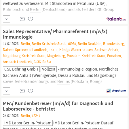
weltweit zu verbessern. Mit Standorten in Petaluma (USA),
Kulmbach und
Berlin
(Deutschland) und als Teil der LGC Group
bieten wir dir ein globales, kooperatives Umfeld als CRO und
CDMO. Stellenbeschreibung Werde Teil von LGC Axolabs und
gestalte in einem innovativen Pharmaunternehmen die Zukunft
Sales Representative/ Pharmareferent (m/w/x)
moderner...
Immunologie
17.07.2026
Berlin, Berlin Kreisfreie Stadt, 10965, Berlin Neukölln, Brandenburg,
Dahme Spreewald Landkreis, 15711, Königs Wusterhausen, Sachsen Anhalt,
Magdeburg Kreisfreie Stadt, Magdeburg, Potsdam Kreisfreie Stadt, Potsdam,
Ansbach Landkreis, 6536, Roßla
CSL Behring GmbH
Vollzeit
-Immunologie Region: Nördliches
Sachsen-Anhalt (Wernigerode, Dessau-Roßlau und Magdeburg)
sowie Teile Brandenburgs und
Berlins
(Potsdam, Königs
Wusterhausen,
Berlin
Neukölln, Treptow-Köpenik, Schönefeld)
Über die Position In dieser Rolle übernehmen Sie die
Verantwortung für den erfolgreichen Vertrieb unserer Produkte im
MFA/ Kundenbetreuer (m/w/d) für Diagnostik und
Klinik- und...
Laborservice - befristet
25.07.2026
Berlin, 12247
IMD Labor Berlin-Potsdam
IMD Labor
Berlin-Potsdam
Darauf