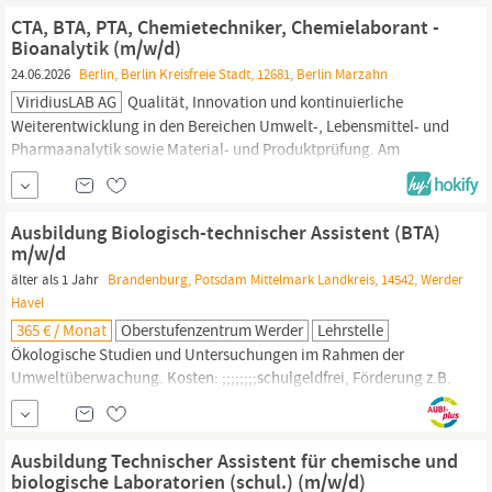
abgeschlossene Ausbildung als
BTA
, CTA, Laborant (m/w/d)
CTA, BTA, PTA, Chemietechniker, Chemielaborant -
Bioanalytik (m/w/d)
24.06.2026
Berlin, Berlin Kreisfreie Stadt, 12681, Berlin Marzahn
ViridiusLAB AG
Qualität, Innovation und kontinuierliche
Weiterentwicklung in den Bereichen Umwelt-, Lebensmittel- und
Pharmaanalytik sowie Material- und Produktprüfung. Am
Standort
Berlin
verfügen wir über langjährige Erfahrung in der
instrumentellen Analytik. Unsere Schwerpunkte liegen in der
pharmazeutischen Qualitätskontrolle unter GMP sowie in der
Ausbildung Biologisch-technischer Assistent (BTA)
Bioanalytik im...
m/w/d
älter als 1 Jahr
Brandenburg, Potsdam Mittelmark Landkreis, 14542, Werder
Havel
365 € / Monat
Oberstufenzentrum Werder
Lehrstelle
Ökologische Studien und Untersuchungen im Rahmen der
Umweltüberwachung. Kosten: ;;;;;;;;schulgeldfrei, Förderung z.B.
durch Schüler-Bafög möglich Anfahrt: ;;;;;;; Schülerticket je nach
Wohnort, auch 365,-€ Jahresfahrkarte für
Berlin/Brandenburg,
Deutschlandticket möglich Zusatzqualifikationen: ;;; ;für
Ausbildung Technischer Assistent für chemische und
Zellkultur, Meeresbiologie, KMK...
biologische Laboratorien (schul.) (m/w/d)