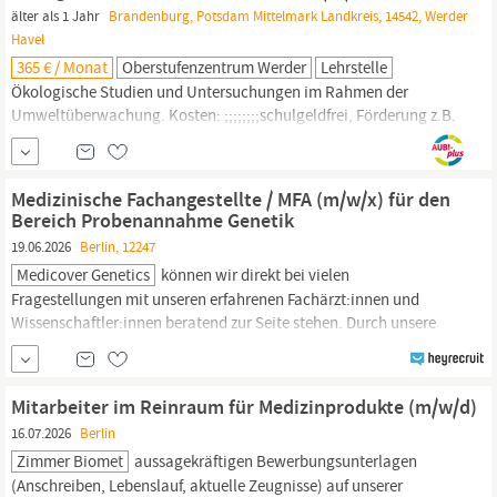
älter als 1 Jahr
Brandenburg, Potsdam Mittelmark Landkreis, 14542, Werder
Havel
365 € / Monat
Oberstufenzentrum Werder
Lehrstelle
Ökologische Studien und Untersuchungen im Rahmen der
Umweltüberwachung. Kosten: ;;;;;;;;schulgeldfrei, Förderung z.B.
durch Schüler-Bafög möglich Anfahrt: ;;;;;;; Schülerticket je nach
Wohnort, auch 365,-€ Jahresfahrkarte für
Berlin/Brandenburg,
Deutschlandticket möglich Zusatzqualifikationen: ;;; ;für
Medizinische Fachangestellte / MFA (m/w/x) für den
Zellkultur, Meeresbiologie, KMK...
Bereich Probenannahme Genetik
19.06.2026
Berlin, 12247
Medicover Genetics
können wir direkt bei vielen
Fragestellungen mit unseren erfahrenen Fachärzt:innen und
Wissenschaftler:innen beratend zur Seite stehen. Durch unsere
zahlreichen Facharztpraxen bieten wir deutschlandweit Zugang
zu genetischer Beratung, sei es persönlich in unseren
Außenstellen in
Berlin,
Hannover, Augsburg, Kempten,
Mitarbeiter im Reinraum für Medizinprodukte (m/w/d)
16.07.2026
Berlin
Zimmer Biomet
aussagekräftigen Bewerbungsunterlagen
(Anschreiben, Lebenslauf, aktuelle Zeugnisse) auf unserer