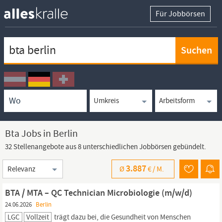
Für Jobbörsen
Keywortsuche
Ortssuche
Umkreissuche
Arbeitsform
Bta Jobs in Berlin
32 Stellenangebote aus 8 unterschiedlichen Jobbörsen gebündelt.
Sortierung
3.887
Ø
€ /
M.
BTA / MTA – QC Technician Microbiologie (m/w/d)
24.06.2026
Berlin
LGC
Vollzeit
trägt dazu bei, die Gesundheit von Menschen