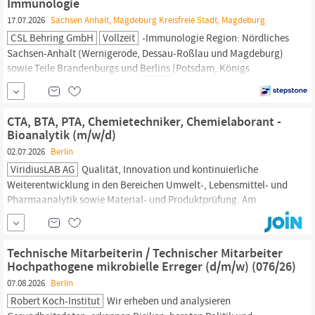
Immunologie
17.07.2026
Sachsen Anhalt, Magdeburg Kreisfreie Stadt, Magdeburg
CSL Behring GmbH
Vollzeit
-Immunologie Region: Nördliches
Sachsen-Anhalt (Wernigerode, Dessau-Roßlau und Magdeburg)
sowie Teile Brandenburgs und
Berlins
(Potsdam, Königs
Wusterhausen,
Berlin
Neukölln, Treptow-Köpenik, Schönefeld)
Über die Position In dieser Rolle übernehmen Sie die
Verantwortung für den erfolgreichen Vertrieb unserer Produkte im
CTA, BTA, PTA, Chemietechniker, Chemielaborant -
Klinik- und...
Bioanalytik (m/w/d)
02.07.2026
Berlin
ViridiusLAB AG
Qualität, Innovation und kontinuierliche
Weiterentwicklung in den Bereichen Umwelt-, Lebensmittel- und
Pharmaanalytik sowie Material- und Produktprüfung. Am
Standort
Berlin
verfügen wir über langjährige Erfahrung in der
instrumentellen Analytik. Unsere Schwerpunkte liegen in der
pharmazeutischen Qualitätskontrolle unter GMP sowie in der
Technische Mitarbeiterin / Technischer Mitarbeiter
Bioanalytik im...
Hochpathogene mikrobielle Erreger (d/m/w) (076/26)
07.08.2026
Berlin
Robert Koch-Institut
Wir erheben und analysieren