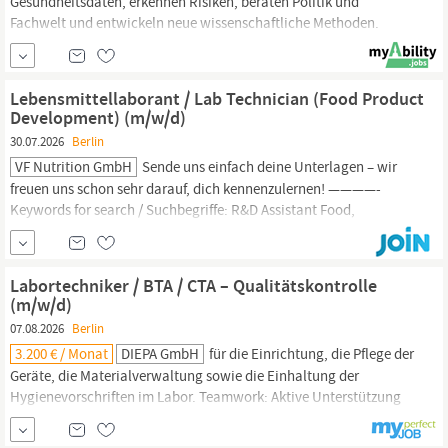
Gesundheitsdaten, erkennen Risiken, beraten Politik und
Fachwelt und entwickeln neue wissenschaftliche Methoden.
Unsere Standorte sind in
Berlin,
Wildau und Wernigerode. Die
Mitarbeit erfolgt im Rahmen eines durch das BMG geförderten
Projekts,MIRAI - Sicherstellung der Detektion bioterroristisch
Lebensmittellaborant / Lab Technician (Food Product
relevanter neuartiger...
Development) (m/w/d)
30.07.2026
Berlin
VF Nutrition GmbH
Sende uns einfach deine Unterlagen – wir
freuen uns schon sehr darauf, dich kennenzulernen! ————-
Keywords for search / Suchbegriffe: R&D Assistant Food,
Laboratory Technician, CTA,
BTA
, Foodtech, Labortätigkeit,
Biologielaborant, Food Tech
Berlin.
Labortechniker / BTA / CTA – Qualitätskontrolle
(m/w/d)
07.08.2026
Berlin
3.200 € / Monat
DIEPA GmbH
für die Einrichtung, die Pflege der
Geräte, die Materialverwaltung sowie die Einhaltung der
Hygienevorschriften im Labor. Teamwork: Aktive Unterstützung
angrenzender Abteilungen (wie Produktion und F&E) für einen
reibungslosen Workflow. Mein Profil: Ausbildung: Erfolgreich