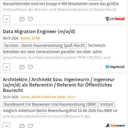
Wasserbetriebe sind mit knapp 4.900 Mitarbeiter:innen das größte
Unternehmen der Wasser- und Abwasserbranche in Deutschland.
Als Unternehmen des Landes
Berlin
gestalten und fördern wir die
lebenswerte, moderne Metropole
Berlin.
Die
Berliner
Wasserbetriebe gelten weit über die...
Data Migration Engineer (m/w/d)
08.07.2026
Berlin, 10709
Facilioo - Damit Hausverwaltung Spaß Macht
Technisch
betreiben wir zwei Generationen parallel: ein über Jahre
gewachsenes, hochbelastetesKernsystem (PHP / MySQL) und
einen modernen Neubau (.NET /
C
# und Angular), in den
FunktionenSchritt für Schritt umziehen. Beides läuft auf derselben
Datenbank, betrieben auf Kubernetes mit einemsauberen
Architektin / Architekt bzw. Ingenieurin / Ingenieur
GitOps-/Observability-Setup
(w/m/d) als Referentin / Referent für Öffentliches
Baurecht
25.07.2026
Berlin, Berlin Kreisfreie Stadt, 10117
Bundesamt Für Bauwesen Und Raumordnung (BBR)
Vollzeit
möglich Arbeitsort
Berlin
Bewerbungsfrist 16.08.2026 Das BBR ist
eine Bundesoberbehörde im Geschäftsbereich des
Bundesministeriums für Wohnen, Stadtentwicklung und