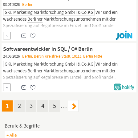
03.07.2026
Berlin
GKL Marketing Marktforschung GmbH & Co.KG
Wir sind ein
wachsendes
Berliner
Marktforschungsunternehmen mit der
Spezialisierung auf Regalpreise im Einzel- und Großhandel.
Zusammen mit unserem Team im Firmensitz in
Berlin
Pankow und
unseren über 2.000 aktiven Preisbeobachter innen in ganz
Deutschland, erfassen wir seit fast 30 Jahren Supermarktpreise
Softwareentwickler in SQL / C# Berlin
24.06.2026
Berlin, Berlin Kreisfreie Stadt, 10115, Berlin Mitte
GKL Marketing Marktforschung GmbH & Co.KG
Wir sind ein
wachsendes
Berliner
Marktforschungsunternehmen mit der
Spezialisierung auf Regalpreise im Einzel- und Großhandel.
Zusammen mit unserem Team im Firmensitz in
Berlin
Pankow und
unseren über 2.000 aktiven Preisbeobachter innen in ganz
Deutschland, erfassen wir seit fast 30 Jahren Supermarktpreise
1
2
3
4
5
…
Berufe & Begriffe
+ Alle