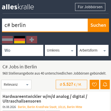
Für Jobbörsen
Keywortsuche
Ortssuche
Umkreissuche
Arbeitsform
C# Jobs in Berlin
960 Stellenangebote aus 40 unterschiedlichen Jobbörsen gebündelt.
Sortierung
5.527
Ø
€ /
M.
Hardwareentwickler w/m/d analog / digital /
Ultraschallsensoren
05.08.2026
Berlin, Berlin Kreisfreie Stadt, 10115, Berlin Mitte