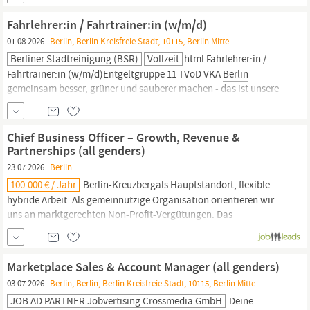
Bauwesen (BMWSB). Die Hauptaufgaben liegen in der
Durchführung von Baumaßnahmen des Bundes, insbesondere für
Fahrlehrer:in / Fahrtrainer:in (w/m/d)
die Verfassungsorgane und für die Ministerien in
Berlin,
Bonn...
01.08.2026
Berlin, Berlin Kreisfreie Stadt, 10115, Berlin Mitte
Berliner Stadtreinigung (BSR)
Vollzeit
html Fahrlehrer:in /
Fahrtrainer:in (w/m/d)Entgeltgruppe 11 TVöD VKA
Berlin
gemeinsam besser, grüner und sauberer machen - das ist unsere
Mission als größtes kommunales Entsorgungsunternehmen
Deutschlands. Dafür suchen wir engagierte Persönlichkeiten. Für
unseren Geschäftsbereich Fuhrparkmanagement suchen wir am
Chief Business Officer – Growth, Revenue &
Standort Ringbahnstraße eine:n Fahrlehrer...
Partnerships (all genders)
23.07.2026
Berlin
100.000 € / Jahr
Berlin-Kreuzbergals
Hauptstandort, flexible
hybride Arbeit. Als gemeinnützige Organisation orientieren wir
uns an marktgerechten Non-Profit-Vergütungen. Das
Jahreszielgehalt für diese Position liegt – abhängig von Erfahrung
und Profil – zwischen 85.000 und 95.000 Euro. Wir wissen, dass ein
Wechsel stets gut überlegt sein will.
Marketplace Sales & Account Manager (all genders)
03.07.2026
Berlin, Berlin, Berlin Kreisfreie Stadt, 10115, Berlin Mitte
JOB AD PARTNER Jobvertising Crossmedia GmbH
Deine