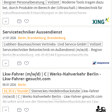
Bergner Personalberatung
Vollzeit
Moderne Tools tragen dazu
bei, durch Produkte im Bereich der (Ultraschall-) Messtechnik für
zukunftsweisende Entwicklungen in der krisensicheren
Umwelttechnik zu sorgen. Für den Standort
Berlin
suchen wir
mehrere Ingenieure w/m/d, die mit ihren Erfahrungen an der
spannenden Weiterentwicklung und der Aufbauarbeit
Servicetechniker Aussendienst
17.07.2026
Berlin, Brandenburg, Brandenburg
Liebherr-Baumaschinen Vertriebs- Und Service GmbH
Vollzeit
Servicetechniker Betontechnik im Außendienst (m/w/d) - Region
Berlin/Brandenburg
Job-ID 81144 Eigenverantwortliche
Durchführung von Wartungs- und Reparaturarbeiten an
Betonpumpen und Fahrmischern Fehlersuche, Diagnose und
Instandsetzung von komplexen Hydrauliksystemen, elektrischen
Lkw-Fahrer (m/w/d) | C | Werks-Nahverkehr Berlin -
Anlagen, Motoren, Getrieben und weiteren
Lkw-Fahrer-gesucht.com
Maschinenkomponenten...
08.07.2026
Berlin
16,35 € / Stunde
Steineckes Heidebrotbackstube
Lkw-Fahrer
(m/w/d) |
C
| Werks-Nahverkehr
Berlin
- Lkw-Fahrer-gesucht.com
Ab sofort wird von der Steineckes Heidebrotbackstube ein Lkw-
Fahrer (m/w/d) aus
Berlin
und Umgebung gesucht. In einer