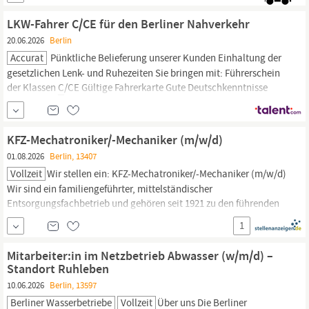
Minute bewerben --> https:/lkw-fahrer-gesucht.comalleskralle/
Steineckes Heidebrotbackstube steinecke – das...
LKW-Fahrer C/CE für den Berliner Nahverkehr
20.06.2026
Berlin
Accurat
Pünktliche Belieferung unserer Kunden Einhaltung der
gesetzlichen Lenk- und Ruhezeiten Sie bringen mit: Führerschein
der Klassen
C
/CE Gültige Fahrerkarte Gute Deutschkenntnisse
Zuverlässigkeit, Verantwortungsbewusstsein und selbstständige
Arbeitsweise Kontaktdaten: ACCURAT Gesellschaft für
Personaldienstleistungen mbH Niederlassung
Berlin-Steglitz
KFZ-Mechatroniker/-Mechaniker (m/w/d)
Schloßstr. 95, 12163
01.08.2026
Berlin, 13407
Vollzeit
Wir stellen ein: KFZ-Mechatroniker/-Mechaniker (m/w/d)
Wir sind ein familiengeführter, mittelständischer
Entsorgungsfachbetrieb und gehören seit 1921 zu den führenden
Recyclingunternehmen in
Berlin
und Brandenburg. Zur weiteren
1
Verstärkung unseres Werkstatt-Teams suchen wir einen
leidenschaftlichen KFZ-Mechatroniker (m/w/d). Idealerweise
Mitarbeiter:in im Netzbetrieb Abwasser (w/m/d) –
verfügen Sie
Standort Ruhleben
10.06.2026
Berlin, 13597
Berliner Wasserbetriebe
Vollzeit
Über uns Die
Berliner