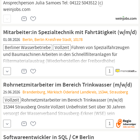
Ansprechperson Julia Samoes Tel: 04122 5043512 (
c
)
weinjobs.com
Mitarbeiter:in Spezialtechnik mit Fahrtätigkeit (w/m/d)
01.08.2026
Berlin, Berlin Kreisfreie Stadt, 10178
Berliner Wasserbetriebe
Vollzeit
Führen von Spezialfahrzeugen
und Baumaschinen Arbeiten in den Schnellfilteranlagen für
Filtermaterialaustrag (Wiederherstellen der Freibordhöhe)
Arbeiten in den Grundwasseranreicherungsbecken (Räumung mit
1
Spezialfahrzeugen durchführen) Führen eines Tankfahrzeuges und
Teilnahme an der Tankbereitschaft Gelände- und
Rohrnetzmitarbeiter im Bereich Trinkwasser (m/w/d)
Gehölzpflegearbeiten auf den Werken und in den...
25.06.2026
Brandenburg, Märkisch Oderland Landkreis, 15344, Strausberg
Vollzeit
Rohrnetzmitarbeiter im Bereich Trinkwasser (m/w/d)
15344 Strausberg Onsite Vollzeit Unbefristet Seit über 30 Jahren
versorgt der Wasserverband Strausberg-Erkner (WSE) sein
Verbandsgebiet vor den Toren
Berlins
mit Trinkwasser von
1
hervorragender Qualität und kümmert sich um die nachhaltige
Entsorgung des Schmutzwassers. 170.000 Menschen leben hier in
Softwareentwickler in SQL / C# Berlin
drei