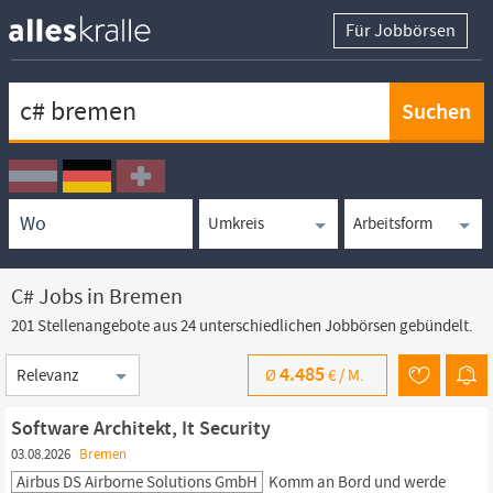
Für Jobbörsen
Keywortsuche
Ortssuche
Umkreissuche
Arbeitsform
C# Jobs in Bremen
201 Stellenangebote aus 24 unterschiedlichen Jobbörsen gebündelt.
Sortierung
4.485
Ø
€ /
M.
Software Architekt, It Security
03.08.2026
Bremen
Airbus DS Airborne Solutions GmbH
Komm an Bord und werde