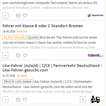
zum nächstmöglichen Zeitpunkt Teil unseres Teams als Airbus DS
Airborne Solutions GmbH – Software Architekt (d/m/w) mit
Schwerpunkt IT-Security in
Bremen
Konzeption, Entwurf und
Weiterentwicklung einer skalierbaren und robusten
Softwarearchitektur für unbemannte Flugsysteme (UAS) unter
Fahrer mit klasse B oder C Standort Bremen
strikter Berücksichtigung von...
18.06.2026
Bremen
16,8 € / Stunde
Quatra
Bist du ein Top-Fahrer und suchst einen
Job mit echtem Impact? Dann lies weiter, vielleicht bist du unser
neuer Held auf der Straße! Für unseren Standort
Bremen
suchen
wir bei QUATRA Deutschland motivierte und freundliche B und
C
-
Fahrer (m/w/d). Du fährst mit unseren modernen LKWs, hast eine
feste Kundenroute und bist damit das
Lkw-Fahrer (m/w/d) | C/CE | Fernverkehr Deutschland -
Lkw-Fahrer-gesucht.com
31.07.2026
Bremen
TRUCK-LOG GmbH
Lkw-Fahrer (m/w/d) |
C
/CE | Fernverkehr
Deutschland - Lkw-Fahrer-gesucht.com Ab sofort wird von der
TRUCK-LOG GmbH ein Lkw-Fahrer (m/w/d) aus 28195
Bremen
und Umgebung gesucht. In einer Minute bewerben --> https:/lkw-
1
fahrer-gesucht.comalleskralle/ TRUCK-LOG GmbH Wir sind ein