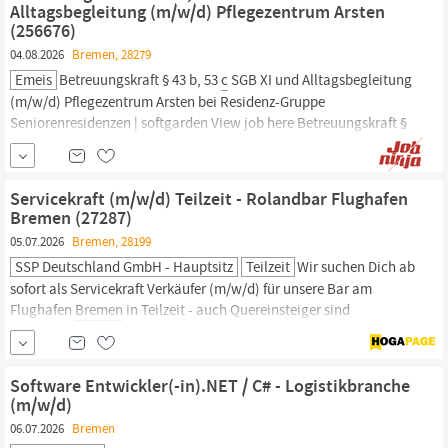
Abschluss Bachelor of Arts (B.A.)
Alltagsbegleitung (m/w/d) Pflegezentrum Arsten
(256676)
04.08.2026
Bremen, 28279
Emeis
Betreuungskraft § 43 b, 53
c
SGB XI und Alltagsbegleitung
(m/w/d) Pflegezentrum Arsten bei Residenz-Gruppe
Seniorenresidenzen | softgarden View job here Betreuungskraft §
43 b, 53
c
SGB XI und Alltagsbegleitung (m/w/d) Pflegezentrum
Arsten Teilzeit Heukämpendamm 54, 28279
Bremen
Mit & Ohne
Berufserfahrung
Servicekraft (m/w/d) Teilzeit - Rolandbar Flughafen
Bremen (27287)
05.07.2026
Bremen, 28199
SSP Deutschland GmbH - Hauptsitz
Teilzeit
Wir suchen Dich ab
sofort als Servicekraft Verkäufer (m/w/d) für unsere Bar am
Flughafen
Bremen
in Teilzeit - auch Quereinsteiger sind
willkommen. Mehr als 10 Gründe mit der SSP zu arbeiten:
Urlaubsgeld Weihnachtsgeld Feiertagszuschlag Vergünstigte
Personalverpflegung Bis zu 50% Rabatt deutschlandweit in all
Software Entwickler(-in).NET / C# - Logistikbranche
unseren anderen Verkaufsstellen 33%
(m/w/d)
06.07.2026
Bremen