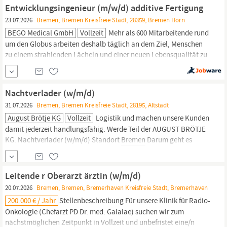
junges, mittelständisches Unternehmen mit familiärer...
Entwicklungsingenieur (m/w/d) additive Fertigung
23.07.2026
Bremen, Bremen Kreisfreie Stadt, 28359, Bremen Horn
BEGO Medical GmbH
Vollzeit
Mehr als 600 Mitarbeitende rund
um den Globus arbeiten deshalb täglich an dem Ziel, Menschen
zu einem strahlenden Lächeln und einer neuen Lebensqualität zu
verhelfen. Gestalte mit uns den Zukunftsmarkt der
Zahngesundheit! Zur Verstärkung unseres Teams suchen wir am
Standort
Bremen
einen Entwicklungsingenieur (m/w/d)
Nachtverlader (w/m/d)
31.07.2026
Bremen, Bremen Kreisfreie Stadt, 28195, Altstadt
August Brötje KG
Vollzeit
Logistik und machen unsere Kunden
damit jederzeit handlungsfähig. Werde Teil der AUGUST BRÖTJE
KG. Nachtverlader (w/m/d) Standort
Bremen
Darum geht es
konkret: Beladen unserer LKWs unter Beachtung erforderlicher
Sicherheitsvorkehrungen Unterstützung bei logistischen
Prozessen Stapler fahren Rangieren der LKWs auf dem
Leitende r Oberarzt ärztin (w/m/d)
Firmengelände Wir wünschen uns von...
20.07.2026
Bremen, Bremen, Bremerhaven Kreisfreie Stadt, Bremerhaven
200.000 € / Jahr
Stellenbeschreibung Für unsere Klinik für Radio-
Onkologie (Chefarzt PD Dr. med. Galalae) suchen wir zum
nächstmöglichen Zeitpunkt in Vollzeit und unbefristet eine/n