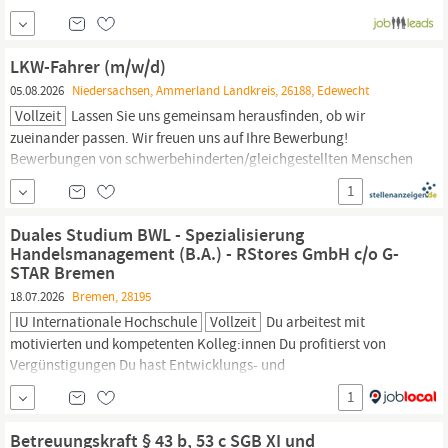
Leitende r Oberarzt ärztin (w/m/d). Die Klinik verfügt über zwei
neue Linearbeschleuniger, das optische
Oberflächenerkennungssystem
C
‑RAD, eine
LKW-Fahrer (m/w/d)
HDR‑Afterloadingeinheit mit
05.08.2026
Niedersachsen, Ammerland Landkreis, 26188, Edewecht
Vollzeit
Lassen Sie uns gemeinsam herausfinden, ob wir
zueinander passen. Wir freuen uns auf Ihre Bewerbung!
Bewerbungen von schwerbehinderten/gleichgestellten Menschen
begrüßen wir ausdrücklich. Ihre persönliche Ansprechpartnerin:
1
Melina Martens DMK Deutsches Milchkontor GmbH Maria-Cunitz-
Straße 5 28199
Bremen,
Deutschland melina.martens
Duales Studium BWL - Spezialisierung
Handelsmanagement (B.A.) - RStores GmbH c/o G-
STAR Bremen
18.07.2026
Bremen, 28195
IU Internationale Hochschule
Vollzeit
Du arbeitest mit
motivierten und kompetenten Kolleg:innen Du profitierst von
Vergünstigungen Du hast Entwicklungs- und
Weiterbildungsmöglichkeiten Du kannst an unseren Team-Events
1
teilnehmen Bei der IU - Campus
Bremen:
Ein staatlich
anerkanntes Studium, mit praxisnahen Inhalten und dem
Betreuungskraft § 43 b, 53 c SGB XI und