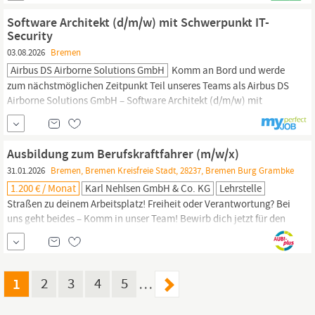
culinary delights.
Software Architekt (d/m/w) mit Schwerpunkt IT-
Security
03.08.2026
Bremen
Airbus DS Airborne Solutions GmbH
Komm an Bord und werde
zum nächstmöglichen Zeitpunkt Teil unseres Teams als Airbus DS
Airborne Solutions GmbH – Software Architekt (d/m/w) mit
Schwerpunkt IT-Security in
Bremen
Konzeption, Entwurf und
Weiterentwicklung einer skalierbaren und robusten
Softwarearchitektur für unbemannte Flugsysteme (UAS) unter
Ausbildung zum Berufskraftfahrer (m/w/x)
strikter Berücksichtigung von...
31.01.2026
Bremen, Bremen Kreisfreie Stadt, 28237, Bremen Burg Grambke
1.200 € / Monat
Karl Nehlsen GmbH & Co. KG
Lehrstelle
Straßen zu deinem Arbeitsplatz! Freiheit oder Verantwortung? Bei
uns geht beides – Komm in unser Team! Bewirb dich jetzt für den
Ausbildungsstart 2026 in
Bremen
auf eine Ausbildung zum
Berufskraftfahrer (m/w/x) Dauer und Vergütung: 3 Jahre
Ausbildung zum Berufskraftfahrer (m/w/d) Möglichkeit, bei guten
Leistungen die Ausbildungsdauer zu verkürzen...
1
2
3
4
5
…