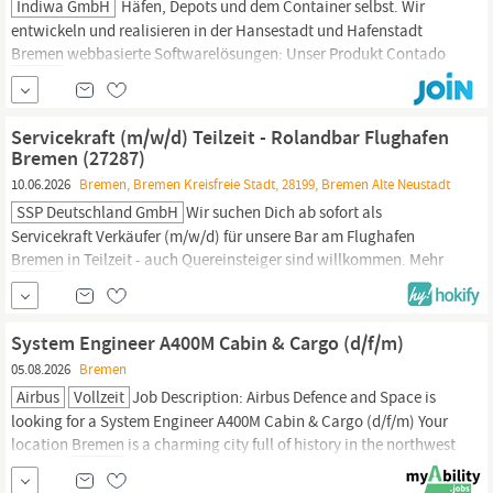
Indiwa GmbH
Häfen, Depots und dem Container selbst. Wir
entwickeln und realisieren in der Hansestadt und Hafenstadt
Bremen
webbasierte Softwarelösungen: Unser Produkt Contado
bildet nahezu alle Prozesse des Transportgeschäfts ab, vom
Angebot bis zur Abrechnung. Für den besten Preis sorgt unsere
Ratenmanagement-Software Tarico.
Servicekraft (m/w/d) Teilzeit - Rolandbar Flughafen
Bremen (27287)
10.06.2026
Bremen, Bremen Kreisfreie Stadt, 28199, Bremen Alte Neustadt
SSP Deutschland GmbH
Wir suchen Dich ab sofort als
Servicekraft Verkäufer (m/w/d) für unsere Bar am Flughafen
Bremen
in Teilzeit - auch Quereinsteiger sind willkommen. Mehr
als 10 Gründe mit der SSP zu arbeiten: Urlaubsgeld
Weihnachtsgeld Feiertagszuschlag Vergünstigte
Personalverpflegung Bis zu 50% Rabatt deutschlandweit in all
System Engineer A400M Cabin & Cargo (d/f/m)
unseren anderen Verkaufsstellen 33%
05.08.2026
Bremen
Airbus
Vollzeit
Job Description: Airbus Defence and Space is
looking for a System Engineer A400M Cabin & Cargo (d/f/m) Your
location
Bremen
is a charming city full of history in the northwest
of Germany. In addition to being one of the country’s greenest
cities, it offers wonderful sights, a rich culture, urban flair and