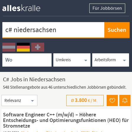
Für Jobbörsen
Keywortsuche
Ortssuche
Umkreissuche
Arbeitsform
C# Jobs in Niedersachsen
548 Stellenangebote aus 46 unterschiedlichen Jobbörsen gebündelt.
Sortierung
3.800
Ø
€ /
M.
Software Engineer C++ (m/w/d) – Höhere
Entscheidungs- und Optimierungsfunktionen (HEO) für
Stromnetze