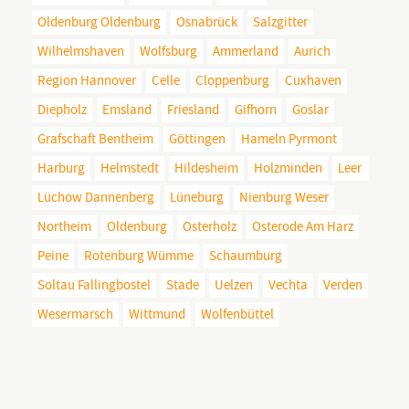
Oldenburg Oldenburg
Osnabrück
Salzgitter
Wilhelmshaven
Wolfsburg
Ammerland
Aurich
Region Hannover
Celle
Cloppenburg
Cuxhaven
Diepholz
Emsland
Friesland
Gifhorn
Goslar
Grafschaft Bentheim
Göttingen
Hameln Pyrmont
Harburg
Helmstedt
Hildesheim
Holzminden
Leer
Lüchow Dannenberg
Lüneburg
Nienburg Weser
Northeim
Oldenburg
Osterholz
Osterode Am Harz
Peine
Rotenburg Wümme
Schaumburg
Soltau Fallingbostel
Stade
Uelzen
Vechta
Verden
Wesermarsch
Wittmund
Wolfenbüttel