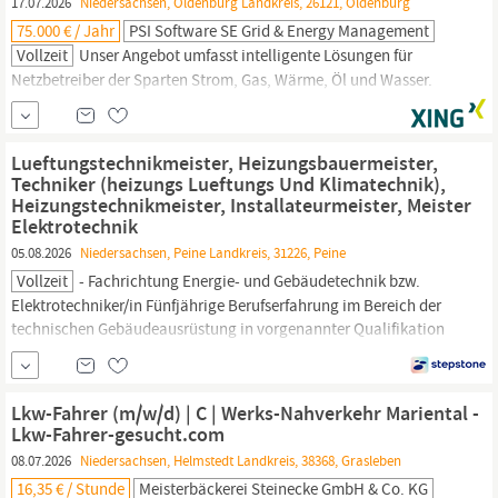
17.07.2026
Niedersachsen, Oldenburg Landkreis, 26121, Oldenburg
75.000 € / Jahr
PSI Software SE Grid & Energy Management
Vollzeit
Unser Angebot umfasst intelligente Lösungen für
Netzbetreiber der Sparten Strom, Gas, Wärme, Öl und Wasser.
Schwerpunkte bilden moderne Netzleitsysteme und
Energiehandelssoftware für den Energiemarkt. Software Engineer
C
++ (m/w/d) – Höhere Entscheidungs- und
Lueftungstechnikmeister, Heizungsbauermeister,
Optimierungsfunktionen (HEO) für Stromnetze Aschaffenburg,
Techniker (heizungs Lueftungs Und Klimatechnik),
Berlin, Oldenburg PSI Software SE...
Heizungstechnikmeister, Installateurmeister, Meister
Elektrotechnik
05.08.2026
Niedersachsen, Peine Landkreis, 31226, Peine
Vollzeit
- Fachrichtung Energie- und Gebäudetechnik bzw.
Elektrotechniker/in Fünfjährige Berufserfahrung im Bereich der
technischen Gebäudeausrüstung in vorgenannter Qualifikation
ist wünschenswert Vertiefte Kenntnisse und Erfahrungen mit RLT-
Anlagen sind wünschenswert Erfahrung in der Projektsteuerung
Praxisbezogene Kenntnisse der VOB A/B/
C
, der UVgO und der...
Lkw-Fahrer (m/w/d) | C | Werks-Nahverkehr Mariental -
Lkw-Fahrer-gesucht.com
08.07.2026
Niedersachsen, Helmstedt Landkreis, 38368, Grasleben
16,35 € / Stunde
Meisterbäckerei Steinecke GmbH & Co. KG