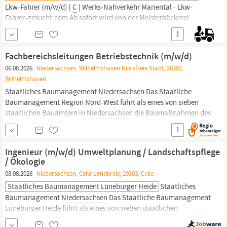
Lkw-Fahrer (m/w/d) |
C
| Werks-Nahverkehr Mariental - Lkw-
Fahrer-gesucht.com Ab sofort wird von der Meisterbäckerei
Steinecke GmbH & Co. KG ein Lkw-Fahrer (m/w/d) aus 38368
1
Mariental und Umgebung gesucht. In einer Minute bewerben -->
https:/lkw-fahrer-gesucht.comalleskralle/ Meisterbäckerei
Fachbereichsleitungen Betriebstechnik (m/w/d)
Steinecke GmbH & Co. KG steinecke –
06.08.2026
Niedersachsen, Wilhelmshaven Kreisfreie Stadt, 26382,
Wilhelmshaven
Staatliches Baumanagement
Niedersachsen
Das Staatliche
Baumanagement Region Nord-West führt als eines von sieben
staatlichen Bauämtern in
Niedersachsen
die Baumaßnahmen des
Landes und des Bundes durch. Mit rund 390 Beschäftigten
1
betreuen wir fast 5.000 Bauwerke im westlichen
Niedersachsen
–
von den Regionen Grafschaft...
Ingenieur (m/w/d) Umweltplanung / Landschaftspflege
/ Ökologie
08.08.2026
Niedersachsen, Celle Landkreis, 29303, Celle
Staatliches Baumanagement Lüneburger Heide
Staatliches
Baumanagement
Niedersachsen
Das Staatliche Baumanagement
Lüneburger Heide führt als eines von sieben staatlichen
Bauämtern in
Niedersachsen
die Baumaßnahmen des Landes