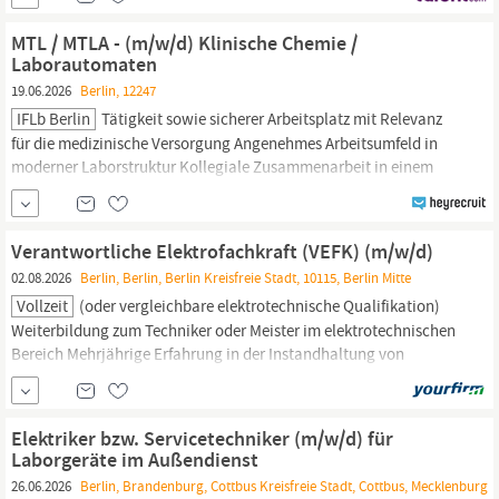
Privatunterricht geworden und heute in mehr als 70 Ländern
vertreten. Lehrkräfte können aus über 2.000 Fächern wählen –
MTL / MTLA - (m/w/d) Klinische Chemie /
Musik, Sprachen,...
Laborautomaten
19.06.2026
Berlin, 12247
IFLb Berlin
Tätigkeit sowie sicherer Arbeitsplatz mit Relevanz
für die medizinische Versorgung Angenehmes Arbeitsumfeld in
moderner Laborstruktur Kollegiale Zusammenarbeit in einem
wertschätzenden und familiären Team Strukturierte und intensive
Einarbeitung in alle Praxisbereiche Fort- und
Weiterbildungsmöglichkeiten Über das IFLb: Die IFLb -
Verantwortliche Elektrofachkraft (VEFK) (m/w/d)
Laboratoriumsmedizin
Berlin
GmbH ist ein medizinisches
02.08.2026
Berlin, Berlin, Berlin Kreisfreie Stadt, 10115, Berlin Mitte
Fachlabor in
Berlin,
das seit
Vollzeit
(oder vergleichbare elektrotechnische Qualifikation)
Weiterbildung zum Techniker oder Meister im elektrotechnischen
Bereich Mehrjährige Erfahrung in der Instandhaltung von
Industrieanlagen, bevorzugt im regulierten Umfeld (z. B. Pharma,
Chemie,
Lebensmittel) Kenntnisse im Explosionsschutz (ATEX)
sowie im Betrieb kritischer Infrastrukturen von Vorteil...
Elektriker bzw. Servicetechniker (m/w/d) für
Laborgeräte im Außendienst
26.06.2026
Berlin, Brandenburg, Cottbus Kreisfreie Stadt, Cottbus, Mecklenburg