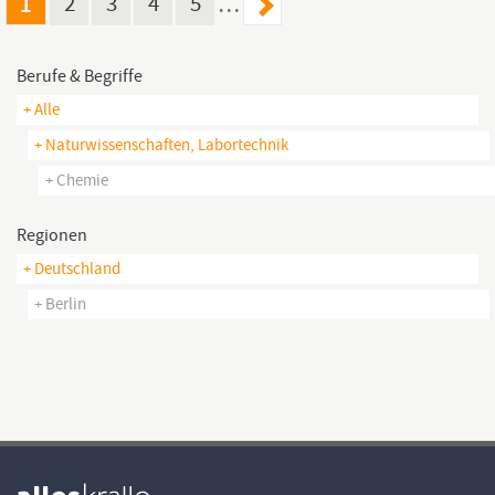
1
2
3
4
5
…
Berufe & Begriffe
+ Alle
+ Naturwissenschaften, Labortechnik
+ Chemie
Regionen
+ Deutschland
+ Berlin