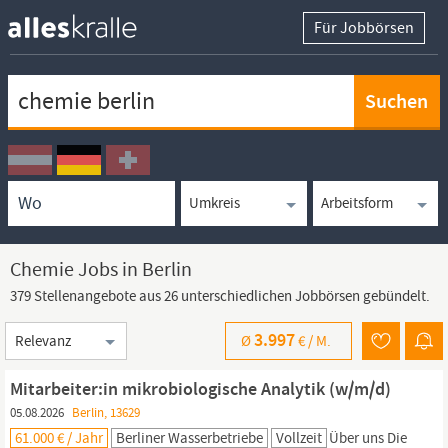
Für Jobbörsen
Keywortsuche
Ortssuche
Umkreissuche
Arbeitsform
Chemie Jobs in Berlin
379 Stellenangebote aus 26 unterschiedlichen Jobbörsen gebündelt.
Sortierung
3.997
Ø
€ /
M.
Mitarbeiter:in mikrobiologische Analytik (w/m/d)
05.08.2026
Berlin, 13629
61.000 € / Jahr
Berliner Wasserbetriebe
Vollzeit
Über uns Die