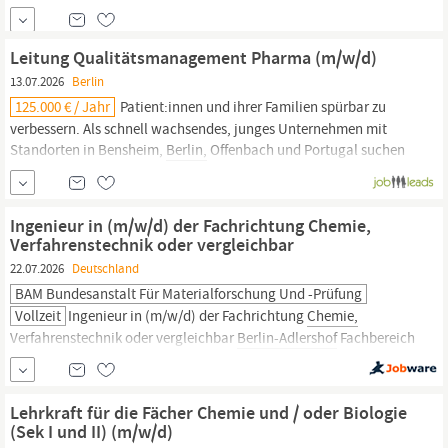
entwickelt, produziert und vertreibt moderne Arzneimittel aus
Berlin
für Menschen in aller Welt. Beide Unternehmen gehören zur
internationalen Menarini-Gruppe, die mit über 17.000
Leitung Qualitätsmanagement Pharma (m/w/d)
Mitarbeitenden...
13.07.2026
Berlin
125.000 € / Jahr
Patient:innen und ihrer Familien spürbar zu
verbessern. Als schnell wachsendes, junges Unternehmen mit
Standorten in Bensheim,
Berlin,
Offenbach und Portugal suchen
wir eine erfahrene, verantwortungsbewusste Persönlichkeit, die
unser Qualitätsmanagement leitet und mit uns gemeinsam
Prozesse und Strukturen aktiv mitgestaltet. Warum Avextra?
Ingenieur in (m/w/d) der Fachrichtung Chemie,
Sinnstiftende
Verfahrenstechnik oder vergleichbar
22.07.2026
Deutschland
BAM Bundesanstalt Für Materialforschung Und -prüfung
Vollzeit
Ingenieur in (m/w/d) der Fachrichtung
Chemie,
Verfahrenstechnik oder vergleichbar
Berlin-Adlershof
Fachbereich
1.6: Anorganische Referenzmaterialien und Gasanalytik
Wissenschaft/Forschung Vollzeit oder Teilzeit Zeitvertrag bis zum
28. Juni 2027 Kennziffer: J000000165 E 10 TVöD Jetzt online
Lehrkraft für die Fächer Chemie und / oder Biologie
bewerben Die Bundesanstalt
(Sek I und II) (m/w/d)