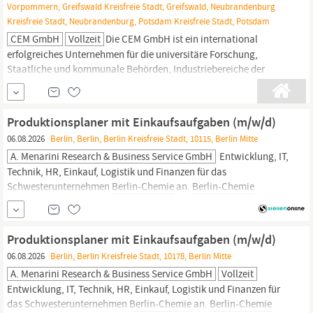
Vorpommern, Greifswald Kreisfreie Stadt, Greifswald, Neubrandenburg
Kreisfreie Stadt, Neubrandenburg, Potsdam Kreisfreie Stadt, Potsdam
CEM GmbH
Vollzeit
Die CEM GmbH ist ein international
erfolgreiches Unternehmen für die universitäre Forschung,
Staatliche und kommunale Behörden, Industriebereiche der
Chemie,
Pharmazie, Kunststoff, Lebensmittel, Öl, Metall, Bau,
Petrochemie und viele andere Branchen. Unser Team entwickelt
auf der Basis modernster Mikrowellentechnologie innovative
Produktionsplaner mit Einkaufsaufgaben (m/w/d)
Laborgeräte für die o....
06.08.2026
Berlin, Berlin, Berlin Kreisfreie Stadt, 10115, Berlin Mitte
A. Menarini Research & Business Service GmbH
Entwicklung, IT,
Technik, HR, Einkauf, Logistik und Finanzen für das
Schwesterunternehmen
Berlin-Chemie
an.
Berlin-Chemie
entwickelt, produziert und vertreibt moderne Arzneimittel aus
Berlin
für Menschen in aller Welt. Beide Unternehmen gehören zur
internationalen Menarini-Gruppe, die mit über 17.000
Produktionsplaner mit Einkaufsaufgaben (m/w/d)
Mitarbeitenden...
06.08.2026
Berlin, Berlin Kreisfreie Stadt, 10178, Berlin Mitte
A. Menarini Research & Business Service GmbH
Vollzeit
Entwicklung, IT, Technik, HR, Einkauf, Logistik und Finanzen für
das Schwesterunternehmen
Berlin-Chemie
an.
Berlin-Chemie