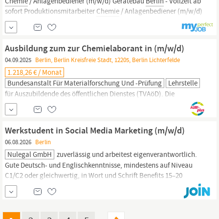
Chemie
/ Anlagenbediener (m/w/d) Gerätebau
Berlin
- Vollzeit ab
sofort Produktionsmitarbeiter
Chemie
/ Anlagenbediener (m/w/d)
Gerätebau in
Berlin
Für unser modernes Unternehmen suchen wir
einen engagierten Produktionsmitarbeiter
Chemie
/...
Ausbildung zum zur Chemielaborant in (m/w/d)
04.09.2025
Berlin, Berlin Kreisfreie Stadt, 12205, Berlin Lichterfelde
1.218,26 € / Monat
Bundesanstalt Für Materialforschung Und -prüfung
Lehrstelle
für Auszubildende des öffentlichen Dienstes (TVAöD). Die
Ausbildungsdauer beträgt 3 ½ Jahre. Aber Moment mal! Wer oder
was ist die BAM eigentlich? Die Bundesanstalt für
Materialforschung und -prüfung (BAM) ist eine wissenschaftlich-
Werkstudent in Social Media Marketing (m/w/d)
technische Bundesoberbehörde mit Sitz in
Berlin.
Als
06.08.2026
Berlin
Ressortforschungseinrichtung des Bundesministeriums
Nulegal GmbH
zuverlässig und arbeitest eigenverantwortlich.
Gute Deutsch- und Englischkenntnisse, mindestens auf Niveau
C1/C2 oder gleichwertig, in Wort und Schrift Benefits 15–20
Stunden/Woche · Hybridmodell
Berlin/Potsdam
Echte
Eigenverantwortung vom ersten Tag an: Deine Beiträge werden
veröffentlicht, deine Veranstaltungen finden statt und deine
Zahlen