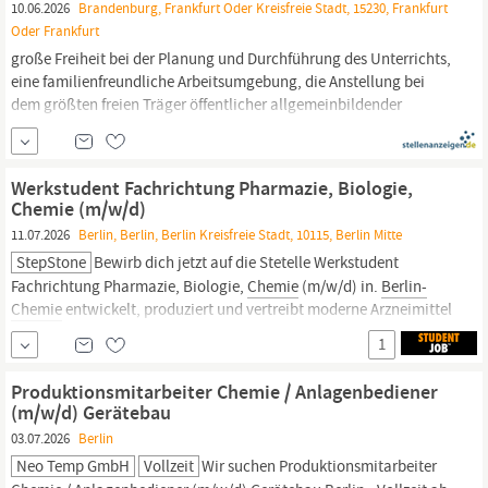
10.06.2026
Brandenburg, Frankfurt Oder Kreisfreie Stadt, 15230, Frankfurt
Oder Frankfurt
große Freiheit bei der Planung und Durchführung des Unterrichts,
eine familienfreundliche Arbeitsumgebung, die Anstellung bei
dem größten freien Träger öffentlicher allgemeinbildender
Schulen in der Region
Berlin-Brandenburg,
ein Arbeitsverhältnis
mit allen sozialen Leistungen des TV-EKBO, eine betriebliche
Altersvorsorge.
Werkstudent Fachrichtung Pharmazie, Biologie,
Chemie (m/w/d)
11.07.2026
Berlin, Berlin, Berlin Kreisfreie Stadt, 10115, Berlin Mitte
StepStone
Bewirb dich jetzt auf die Stetelle Werkstudent
Fachrichtung Pharmazie, Biologie,
Chemie
(m/w/d) in.
Berlin-
Chemie
entwickelt, produziert und vertreibt moderne Arzneimittel
aus
Berlin
für Menschen in aller Welt. Durch den Einsatz unserer
1
5.000 Mitarbeitenden verbessern wir die Lebensqualität von
Patient:innen und...
Produktionsmitarbeiter Chemie / Anlagenbediener
(m/w/d) Gerätebau
03.07.2026
Berlin
Neo Temp GmbH
Vollzeit
Wir suchen Produktionsmitarbeiter