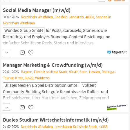
von rund 50 Mitarbeitenden in moderner Arbeitsumgebung
Produkte herstellt, die die Welt ein bisschen leiser machen.
Social Media Manager (m/w/d)
31.07.2026
Nordrhein Westfalen, Coesfeld Landkreis, 48308, Senden in
Nordrhein Westfalen
Wundex Group GmbH
für Posts, Carousels, Stories sowie
Recruiting- und Employer-Branding-Content Erstellung und
einfacher Schnitt von Reels, Stories und Interviews
Markenübergreifendes Kanalmanagement sowie Veröffentlichung
über SocialHub
Community
Management und Betreuung unserer
Social-Media-Kanäle Analyse relevanter Social-Media-
Manager Marketing & Crowdfunding (w/m/d)
Kennzahlen, Erstellung
22.01.2026
Bayern, Fürth Kreisfreie Stadt, 90547, Stein, Hessen, Rheingau
Taunus Kreis, 65529, Waldems
Ulisses Medien & Spiel Distribution GmbH
Vollzeit
Community-Building
Sehr gute Kenntnisse der Rollen- und
Brettspielszene, ihrer Marktmechanismen, Zielgruppen und
Kommunikationskanäle Erfahrung in der Konzeption und
Umsetzung integrierter Marketingkampagnen (Social Media,
Newsletter, Plattform-Kommunikation, ggf. Influencer- und
Duales Studium Wirtschaftsinformatik (m/w/d)
Community-Marketing)
Erfahrung mit datenbasierten Social...
27.02.2026
Nordrhein Westfalen, Leverkusen Kreisfreie Stadt, 51368,