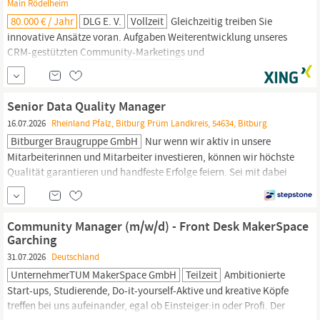
Main Rödelheim
80.000 € / Jahr
DLG E. V.
Vollzeit
Gleichzeitig treiben Sie
innovative Ansätze voran. Aufgaben Weiterentwicklung unseres
CRM-gestützten
Community-Marketings
und
Führungsverantwortung für 2 Teammitglieder Analyse und
Segmentierung unserer Zielgruppen (z. B. Landwirte, Kunden,
Partner) Planung und Umsetzung von E-Mail-Kampagnen und
Senior Data Quality Manager
Customer Journeys Auswertung von Daten (z. B.
16.07.2026
Rheinland Pfalz, Bitburg Prüm Landkreis, 54634, Bitburg
Bitburger Braugruppe GmbH
Nur wenn wir aktiv in unsere
Mitarbeiterinnen und Mitarbeiter investieren, können wir höchste
Qualität garantieren und handfeste Erfolge feiern. Sei mit dabei
und werde Teil unserer Familie! (Senior) Data Quality
Manager
-
Fokus Master Data und Standards (m/w/d) Gestalter der
Datenqualitätslandschaft der Bitburger Braugruppe von morgen.
Community Manager (m/w/d) - Front Desk MakerSpace
Garching
31.07.2026
Deutschland
UnternehmerTUM MakerSpace GmbH
Teilzeit
Ambitionierte
Start-ups, Studierende, Do-it-yourself-Aktive und kreative Köpfe
treffen bei uns aufeinander, egal ob Einsteiger:in oder Profi. Der