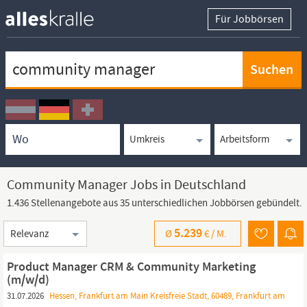
Für Jobbörsen
Keywortsuche
Ortssuche
Umkreissuche
Arbeitsform
Community Manager Jobs in Deutschland
1.436 Stellenangebote aus 35 unterschiedlichen Jobbörsen gebündelt.
Sortierung
5.239
Ø
€ /
M.
Product Manager CRM & Community Marketing
(m/w/d)
31.07.2026
Hessen, Frankfurt am Main Kreisfreie Stadt, 60489, Frankfurt am