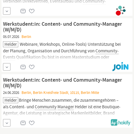
verbinden Direktvertrieb, Eventaufbau und
Community-
Management
mit einem gezielten Ausbau unseres Netzwerks im
Hebammenumfeld. Als Hebamme kennen Sie die Bedürfnisse,
Arbeitsrealität und Sprache der Zielgruppe und bauen
Werkstudent:in: Content- und Community-Manager
(W/M/D)
05.07.2026
Berlin
Helder
Webinare, Workshops, Online-Tools) Unterstützung bei
der Planung, Organisation und Durchführung von
Community-
Events
Qualifikation Du bist in einem Masterstudium oder
höherem Semester eines Bachelorstudiengangs im Bereich (oder
ähnliche): Marketing, Kommunikationswissenschaften,
Marketing, Wirtschaftspsychologie, BWL mit Schwerpunkt
Werkstudent:in: Content- und Community-Manager
Marketing,...
(W/M/D)
24.06.2026
Berlin, Berlin Kreisfreie Stadt, 10115, Berlin Mitte
Helder
Bringe Menschen zusammen, die zusammengehören –
als Content- und
Community
Manager
Helder ist eine Boutique-
Agentur, die Leistung in strategische Markenleitbilder, Brand
Design und Narrative übersetzt, damit Marke Unterschied macht.
Wenn du Lust hast, dich mit uns als Branding-Enabler in DACH zu
etablieren, dann ist es vielleicht ein Match! Als Content &