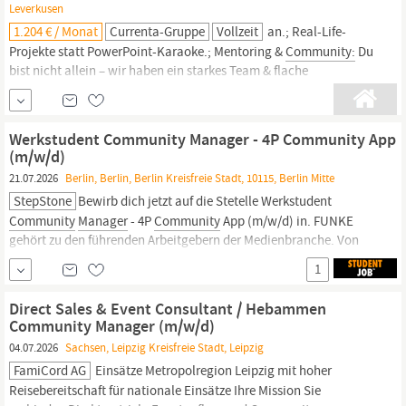
Leverkusen
1.204 € / Monat
Currenta-Gruppe
Vollzeit
an.; Real-Life-
Projekte statt PowerPoint-Karaoke.; Mentoring &
Community:
Du
bist nicht allein – wir haben ein starkes Team & flache
Hierarchien.; ; Das bringst du mit ; Min. Fachhochschulreife;
Interesse an IT, Wirtschaft & digitalen Prozessen; Du bist
teamfähig, tech-affin und denkst gerne in Lösungen;
Werkstudent Community Manager - 4P Community App
Eigeninitiative & Lust, dich aktiv
(m/w/d)
21.07.2026
Berlin, Berlin, Berlin Kreisfreie Stadt, 10115, Berlin Mitte
StepStone
Bewirb dich jetzt auf die Stetelle Werkstudent
Community
Manager
- 4P
Community
App (m/w/d) in. FUNKE
gehört zu den führenden Arbeitgebern der Medienbranche. Von
Online-Portalen über Zeitungen und Zeitschriften bis hin zu Radio
1
und Podcast – die Vielfalt unserer Titel, Marken und Genres ist
einzigartig in der deutschen...
Direct Sales & Event Consultant / Hebammen
Community Manager (m/w/d)
04.07.2026
Sachsen, Leipzig Kreisfreie Stadt, Leipzig
FamiCord AG
Einsätze Metropolregion Leipzig mit hoher
Reisebereitschaft für nationale Einsätze Ihre Mission Sie