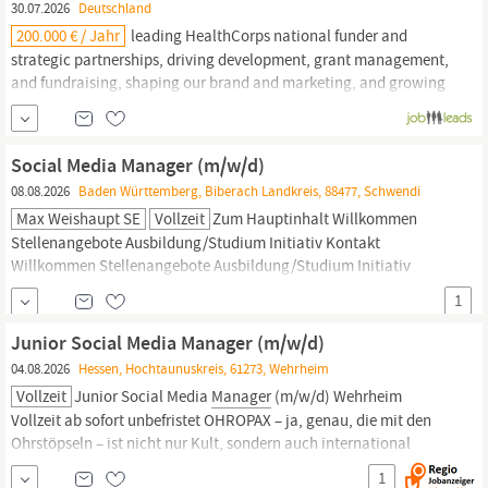
30.07.2026
Deutschland
200.000 € / Jahr
leading HealthCorps national funder and
strategic partnerships, driving development, grant management,
and fundraising, shaping our brand and marketing, and growing
our alumni,
community,
and hub partnership work. You won t do
it alone. A national team, along with program
managers
across
our hubs, will help you build and execute this...
Social Media Manager (m/w/d)
08.08.2026
Baden Württemberg, Biberach Landkreis, 88477, Schwendi
Max Weishaupt SE
Vollzeit
Zum Hauptinhalt Willkommen
Stellenangebote Ausbildung/Studium Initiativ Kontakt
Willkommen Stellenangebote Ausbildung/Studium Initiativ
Kontakt Stellen suchen Stellenbeschreibung Social Media
1
Manager
(m/w/d) Stammhaus Schwendi Ihre Aufgabe: Content
Creation für diverse Social-Media-Kanäle inkl. Planung und
Junior Social Media Manager (m/w/d)
Veröffentlichung der
04.08.2026
Hessen, Hochtaunuskreis, 61273, Wehrheim
Vollzeit
Junior Social Media
Manager
(m/w/d) Wehrheim
Vollzeit ab sofort unbefristet OHROPAX – ja, genau, die mit den
Ohrstöpseln – ist nicht nur Kult, sondern auch international
gefragt. Unser Herz schlägt in Wehrheim im Taunus, wo ein Team
1