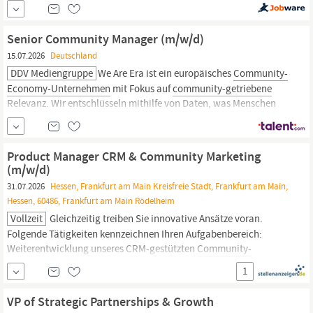
Front Desk ist die erste Anlaufstelle für Mitglieder, Interessierte
und Gäste im MakerSpace Garching. Als
Community
Manager:in
prägst du den ersten Eindruck, sorgst für eine offene und...
Senior Community Manager (m/w/d)
15.07.2026
Deutschland
DDV Mediengruppe
We Are Era ist ein europäisches
Community-
Economy-Unternehmen
mit Fokus auf
community-getriebene
Relevanz. Wir entschlüsseln mithilfe von Daten, was Menschen
bewegt, und übersetzen diese Erkenntnisse in kulturell relevante
Geschichten – plattform-, format- und marktübergreifend. Mit
Standorten in Amsterdam, Antwerpen, Berlin, Köln,
Product Manager CRM & Community Marketing
(m/w/d)
31.07.2026
Hessen, Frankfurt am Main Kreisfreie Stadt, Frankfurt am Main,
Hessen, 60486, Frankfurt am Main Rödelheim
Vollzeit
Gleichzeitig treiben Sie innovative Ansätze voran.
Folgende Tätigkeiten kennzeichnen Ihren Aufgabenbereich:
Weiterentwicklung unseres CRM-gestützten
Community-
Marketings
und Führungsverantwortung für 2 Teammitglieder
1
Analyse und Segmentierung unserer Zielgruppen (z. B. Landwirte,
Kunden, Partner) Planung und Umsetzung von E-Mail-
VP of Strategic Partnerships & Growth
Kampagnen und Customer...