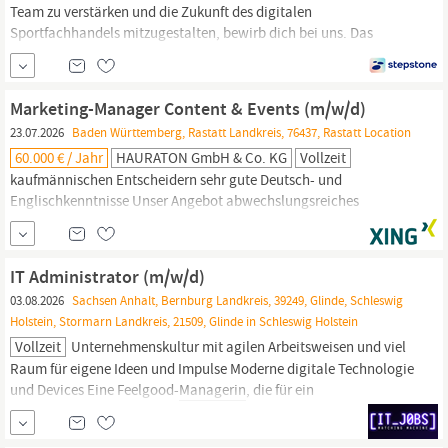
Team zu verstärken und die Zukunft des digitalen
Sportfachhandels mitzugestalten, bewirb dich bei uns. Das
erwartet dich:
Content-Erstellung:
Du erstellst und bearbeitest
hochwertige Inhalte für unseren Onlineshop www.intersport.de
sowie andere digitale Plattformen.
Content-Management:
Marketing-Manager Content & Events (m/w/d)
23.07.2026
Baden Württemberg, Rastatt Landkreis, 76437, Rastatt Location
60.000 € / Jahr
HAURATON GmbH & Co. KG
Vollzeit
kaufmännischen Entscheidern sehr gute Deutsch- und
Englischkenntnisse Unser Angebot abwechslungsreiches
Marketingumfeld mit Fokus auf Eventmanagement,
Content-
Erstellung,
Employer Branding und digitalen
Kommunikationskanälen viel Gestaltungsspielraum bei der
IT Administrator (m/w/d)
Entwicklung kreativer Marketingkampagnen, der Planung von
03.08.2026
Sachsen Anhalt, Bernburg Landkreis, 39249, Glinde, Schleswig
Events sowie dem Ausbau unserer
Content-
und
Holstein, Stormarn Landkreis, 21509, Glinde in Schleswig Holstein
Markenstrategie...
Vollzeit
Unternehmenskultur mit agilen Arbeitsweisen und viel
Raum für eigene Ideen und Impulse Moderne digitale Technologie
und Devices Eine Feelgood-
Managerin
, die für ein
wertschätzendes Mit- und Füreinander sorgt Einen sicheren
Arbeitsplatz in einem Unternehmen, das Datenschutz und