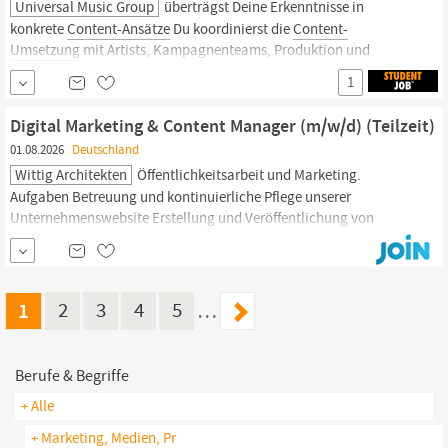
Universal Music Group
überträgst Deine Erkenntnisse in
konkrete
Content-Ansätze
Du koordinierst die
Content-
Umsetzung
mit Artists, Kampagnenteams, Produktion und
weiteren Beteiligten und hältst Timings, Freigaben und benötigte
1
Assets nach Du wertest Kennzahlen wie Reichweite,
Wiedergabedauer, Interaktionen und Shares aus und leitest
Digital Marketing & Content Manager (m/w/d) (Teilzeit)
daraus
01.08.2026
Deutschland
Wittig Architekten
Öffentlichkeitsarbeit und Marketing.
Aufgaben Betreuung und kontinuierliche Pflege unserer
Unternehmenswebsite Erstellung und Veröffentlichung von
Inhalten für unsere Social-Media-Kanäle (Instagram, LinkedIn,
Facebook etc.) Entwicklung von
Content-Ideen
sowie Redaktions-
und Veröffentlichungsplänen Fotografie und Bildbearbeitung von
Projekten,...
1
2
3
4
5
…
Berufe & Begriffe
+ Alle
+ Marketing, Medien, Pr