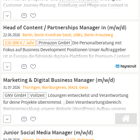
Customer Journey Planung, Erstellung und Pflege von
Content
in
verschiedenen Formaten Redaktionelle Verantwortung für
Landing Pages, Ratgeber und Produktseiten Steuerung von
Content-Kalendern
und Priorisierung von...
Head of Content / Partnerships Manager in (m/w/d)
22.05.2026
Berlin, Berlin Kreisfreie Stadt, 10961, Berlin Kreuzberg
110.000 € / Jahr
Primazon GmbH
Die Personalberatung mit
Fokus auf Business Development Positionen Unser Auftraggeber
ist in Europa die führende digitale Plattform für Premium-
Content
und verbindet Leserinnen und Leser mit starken Medienmarken,
Magazinen und hochwertigen journalistischen Inhalten. Das Ziel:
Content
leichter zugänglich machen, Reichweite
Marketing & Digital Business Manager (m/w/d)
31.07.2026
Thüringen, Wartburgkreis, 36419, Geisa
GNV GmbH
Vollzeit
Lösungen entwickelst und Verantwortung
für deine Projekte übernimmst. ; Dein Verantwortungsbereich:
Weiterentwicklung unserer Website (WordPress) Aufbau unseres
digitalen Produktkatalogs Entwicklung unseres Online-Shops
Suchmaschinenoptimierung (SEO)
Content-Marketing
(Blog,
LinkedIn, Newsletter) Planung und Umsetzung von
Junior Social Media Manager (m/w/d)
Marketingkampagnen...
04.08.2026
Hessen, Hochtaunuskreis, 61273, Wehrheim