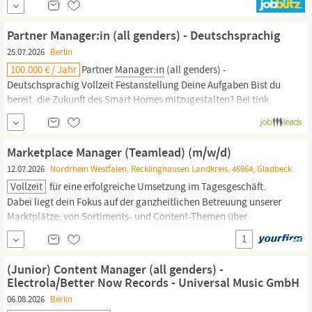
sie. Unser Leitsatz: Pioneering for You. Gegründet und ansässig in
Dortmund, sind wir ein multinationaler Technologiekonzern und
Partner Manager:in (all genders) - Deutschsprachig
Pionier der...
25.07.2026
Berlin
100.000 € / Jahr
Partner
Manager:in
(all genders) -
Deutschsprachig Vollzeit Festanstellung Deine Aufgaben Bist du
bereit, die Zukunft des Smart Homes mitzugestalten? Bei tink
arbeitest du an der Schnittstelle von Innovation, Technologie und
Marketing. Unsere Mission: Wir schaffen einzigartige
Partnerschaften mit führenden Smart Home Brands, um unseren
Marketplace Manager (Teamlead) (m/w/d)
Kund innen exklusive
12.07.2026
Nordrhein Westfalen, Recklinghausen Landkreis, 45964, Gladbeck
Vollzeit
für eine erfolgreiche Umsetzung im Tagesgeschäft.
Dabei liegt dein Fokus auf der ganzheitlichen Betreuung unserer
Marktplätze: von Sortiments- und
Content-Themen
über
operative Prozesse bis hin zu Performance-Analysen,
1
Wachstumsmaßnahmen und der Weiterentwicklung
kanalübergreifender Standards. Wenn du Verantwortung
(Junior) Content Manager (all genders) -
Electrola/Better Now Records - Universal Music GmbH
06.08.2026
Berlin