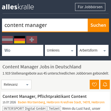
Für Jobbörsen
Keywortsuche
Ortssuche
Umkreissuche
Arbeitsform
Content Manager Jobs in Deutschland
1.919 Stellenangebote aus 45 unterschiedlichen Jobbörsen gebündelt.
Sortierung
Content Manager, Pflichtpraktikant Content
15.07.2026
Baden Württemberg, Heilbronn Kreisfreie Stadt, 74078, Heilbronn
INTERSPORT Digital GmbH
Teilzeit
Wenn du Lust hast, unser