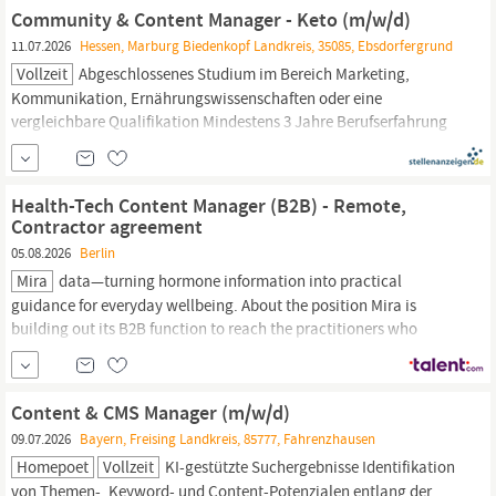
Datensicherheit täglich ganz selbstverständlich lebt Was wir uns
Community & Content Manager - Keto (m/w/d)
von Dir
11.07.2026
Hessen, Marburg Biedenkopf Landkreis, 35085, Ebsdorfergrund
Vollzeit
Abgeschlossenes Studium im Bereich Marketing,
Kommunikation, Ernährungswissenschaften oder eine
vergleichbare Qualifikation Mindestens 3 Jahre Berufserfahrung
im Online-, Digital- oder
Content-Marketing,
idealerweise im
Healthcare-, Food- oder Consumer-Bereich Erfahrung im
Community Management sowie im Aufbau und der Betreuung
Health-Tech Content Manager (B2B) - Remote,
digitaler Communities...
Contractor agreement
05.08.2026
Berlin
Mira
data—turning hormone information into practical
guidance for everyday wellbeing. About the position Mira is
building out its B2B function to reach the practitioners who
recommend Mira to their patients. We re hiring a Health Tech
Content
Manager
to produce the
content
that educates and
converts this audience: webinar...
Content & CMS Manager (m/w/d)
09.07.2026
Bayern, Freising Landkreis, 85777, Fahrenzhausen
Homepoet
Vollzeit
KI-gestützte Suchergebnisse Identifikation
von Themen-, Keyword- und
Content-Potenzialen
entlang der