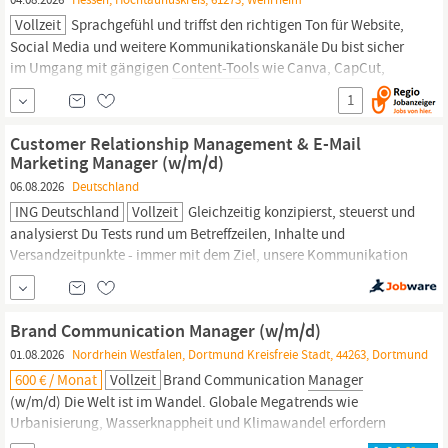
Vollzeit
Sprachgefühl und triffst den richtigen Ton für Website,
Social Media und weitere Kommunikationskanäle Du bist sicher
im Umgang mit gängigen
Content-Tools
wie Canva, CapCut,
Adobe Express oder vergleichbaren Programmen Idealerweise
1
hast du Erfahrung mit Foto, Video, Reels, Community
Management und Social Media Analytics Du arbeitest
Customer Relationship Management & E-Mail
Marketing Manager (w/m/d)
06.08.2026
Deutschland
ING Deutschland
Vollzeit
Gleichzeitig konzipierst, steuerst und
analysierst Du Tests rund um Betreffzeilen, Inhalte und
Versandzeitpunkte - immer mit dem Ziel, unsere Kommunikation
noch wirkungsvoller zu machen. Du verlässt Dich nicht auf Dein
gutes Gespür für wirksamen
Content,
sondern auf handfeste
Daten: Öffnungs-, Klick- und Conversion-Raten hast Du jederzeit
Brand Communication Manager (w/m/d)
im Blick,...
01.08.2026
Nordrhein Westfalen, Dortmund Kreisfreie Stadt, 44263, Dortmund
600 € / Monat
Vollzeit
Brand Communication
Manager
(w/m/d) Die Welt ist im Wandel. Globale Megatrends wie
Urbanisierung, Wasserknappheit und Klimawandel erfordern
neue Ideen, Perspektiven und Wege – die Wilo Group beschreitet