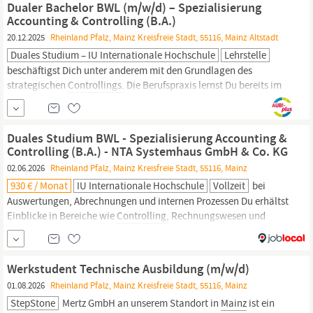
Dualer Bachelor BWL (m/w/d) – Spezialisierung
hohem...
Accounting & Controlling (B.A.)
20.12.2025
Rheinland Pfalz, Mainz Kreisfreie Stadt, 55116, Mainz Altstadt
Duales Studium – IU Internationale Hochschule
Lehrstelle
beschäftigst Dich unter anderem mit den Grundlagen des
strategischen
Controllings.
Die Berufspraxis lernst Du bereits im
Studium: anhand von Fallbeispielen, Praxisprojekten und
natürlich durch die Arbeit bei Deinem Praxispartner. Das erwartet
Dich im Dualen Studium BWL - Spezialisierung Accounting &
Duales Studium BWL - Spezialisierung Accounting &
Controlling
Dein Duales Studium...
Controlling (B.A.) - NTA Systemhaus GmbH & Co. KG
02.06.2026
Rheinland Pfalz, Mainz Kreisfreie Stadt, 55116, Mainz
930 € / Monat
IU Internationale Hochschule
Vollzeit
bei
Auswertungen, Abrechnungen und internen Prozessen Du erhältst
Einblicke in Bereiche wie
Controlling,
Rechnungswesen und
Unternehmenssteuerung Du wirkst bei der Vorbereitung von
betriebswirtschaftlichen Auswertungen und einfachen Analysen
aktiv mit Die Pflege und Aufbereitung von Zahlen, Daten und
Werkstudent Technische Ausbildung (m/w/d)
Berichten
01.08.2026
Rheinland Pfalz, Mainz Kreisfreie Stadt, 55116, Mainz
StepStone
Mertz GmbH an unserem Standort in
Mainz
ist ein