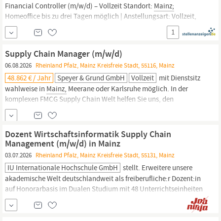
Financial Controller (m/w/d) – Vollzeit Standort:
Mainz;
Homeoffice bis zu drei Tagen möglich | Anstellungsart: Vollzeit,
unbefristet Deine Aufgaben: Souveräne Steuerung komplexer
1
Finanzprojekte In dieser Rolle innerhalb unserer Abteilung
Finanzen übernimmst Du die Bereitstellung transparenter,
Supply Chain Manager (m/w/d)
06.08.2026
Rheinland Pfalz, Mainz Kreisfreie Stadt, 55116, Mainz
48.862 € / Jahr
Speyer & Grund GmbH
Vollzeit
mit Dienstsitz
wahlweise in
Mainz,
Meerane oder Karlsruhe möglich. In der
komplexen FMCG Supply Chain Welt helfen Sie uns, den
Kundenfokus und damit die Prioritäten richtig zu setzen. In Ihrer
Rolle berichten Sie an den Geschäftsführer SCM und arbeiten eng
zusammen mit den Kollegen in den Bereichen Vertrieb,
Dozent Wirtschaftsinformatik Supply Chain
Produktion, Logistik, IT und
Controlling
- verteilt
Management (m/w/d) in Mainz
03.07.2026
Rheinland Pfalz, Mainz Kreisfreie Stadt, 55131, Mainz
IU Internationale Hochschule GmbH
stellt. Erweitere unsere
akademische Welt deutschlandweit als freiberufliche:r Dozent:in
auf Honorarbasis im Dualen Studium mit 48 Unterrichtseinheiten
ab dem Jetzt bewerben . Wähle zwischen einem unserer vakanten
Standorte: Frankfurt am Main, Leipzig oder
Mainz.
Das erwartet
Dich Du vermittelst wissenschaftlich fundierte Kenntnisse mit