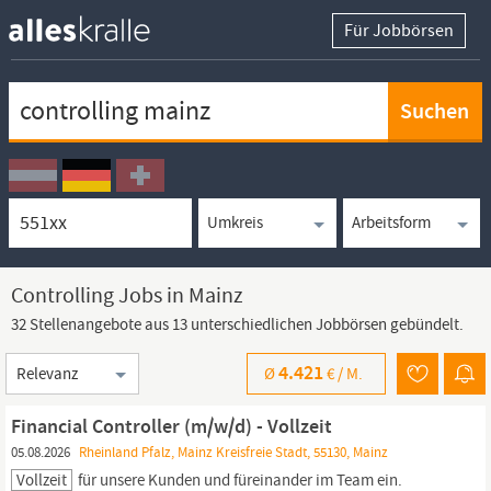
Für Jobbörsen
Keywortsuche
Ortssuche
Umkreissuche
Arbeitsform
Controlling Jobs in Mainz
32 Stellenangebote aus 13 unterschiedlichen Jobbörsen gebündelt.
Sortierung
4.421
Ø
€ /
M.
Financial Controller (m/w/d) - Vollzeit
05.08.2026
Rheinland Pfalz, Mainz Kreisfreie Stadt, 55130, Mainz
Vollzeit
für unsere Kunden und füreinander im Team ein.