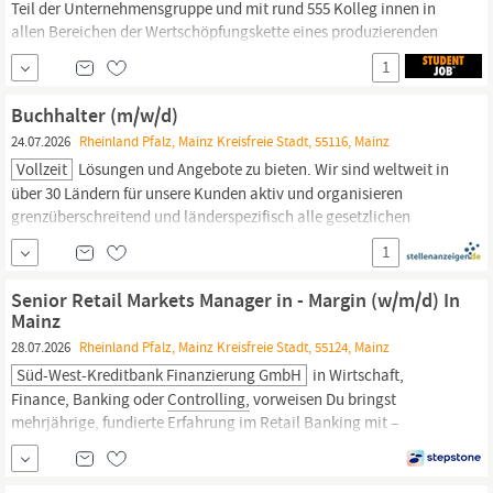
Teil der Unternehmensgruppe und mit rund 555 Kolleg innen in
allen Bereichen der Wertschöpfungskette eines produzierenden
Gewerbes vertreten. Original Stellenanzeige auf StepStone.de
1
bit.ly/4w2X7RC STJB1 DE Finance, Accounting,
Controlling
Stunden: 32 - 40 Stunden
Buchhalter (m/w/d)
24.07.2026
Rheinland Pfalz, Mainz Kreisfreie Stadt, 55116, Mainz
Vollzeit
Lösungen und Angebote zu bieten. Wir sind weltweit in
über 30 Ländern für unsere Kunden aktiv und organisieren
grenzüberschreitend und länderspezifisch alle gesetzlichen
Rücknahmepflichten. Zur Verstärkung unseres Teams suchen wir
1
Dich als Buchhalter (m/w/d) ab sofort | Vollzeit | Standort
Mainz
Deine Aufgaben: Eigenverantwortliche Bearbeitung der...
Senior Retail Markets Manager in - Margin (w/m/d) In
Mainz
28.07.2026
Rheinland Pfalz, Mainz Kreisfreie Stadt, 55124, Mainz
Süd-West-Kreditbank Finanzierung GmbH
in Wirtschaft,
Finance, Banking oder
Controlling,
vorweisen Du bringst
mehrjährige, fundierte Erfahrung im Retail Banking mit –
insbesondere im Kreditgeschäft, Einlagengeschäft, Pricing und
der Margensteuerung Du verfügst über ein sehr gutes Verständnis
von Zinsgeschäft, Risikokosten, Deckungsbeitragslogik und