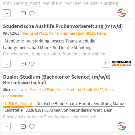
Köln, Leipzig,
Mainz,
Mannheim, München, Münster, Nürnberg,
Stuttgart, Virtueller Campus Praxispartner:; Im Dualen Studium
kombinierst Du Studium und Arbeit. Das Unternehmen für Deine
Praxisphasen finden wir gemeinsam: passend zu Deinen
Studentische Aushilfe Probenvorbereitung (m/w/d)
Vorstellungen und aus Deiner Region. Abschluss:;...
09.07.2026
Rheinland Pfalz, Mainz Kreisfreie Stadt, 55116, Mainz
StepStone
Verstärkung unseres Teams sucht die
Laborgemeinschaft
Mainz-Süd
für die Abteilung „
Probenvorbereitung “ ab sofort: Studentische Aushilfen
Probenvorbereitung (m/w/d) (Montag – Freitag an 3-5 Tagen im
1
Zeitraum von ca. 13:00 – 21:00 Uhr) Original Stellenanzeige auf
StepStone.de bit.ly/4w2X7RC STJB1 DE Finance, Accounting,
Duales Studium (Bachelor of Science) (m/w/d)
Controlling
Stunden: 32 - 40 Stunden
Betriebswirtschaft
älter als 1 Jahr
Rheinland Pfalz, Mainz Kreisfreie Stadt, 55122, Mainz
Gonsenheim
1.200 € / Monat
Deutsche Bundesbank Hauptverwaltung Mainz
Lehrstelle
2026 0391 02 Arbeit von besonderem Wert: Dein
Einsatz bei uns In den Theoriephasen eignest du dir
umfangreiches betriebswirtschaftliches Fachwissen an. Dabei
erwarten dich die Themenschwerpunkte Bank- und