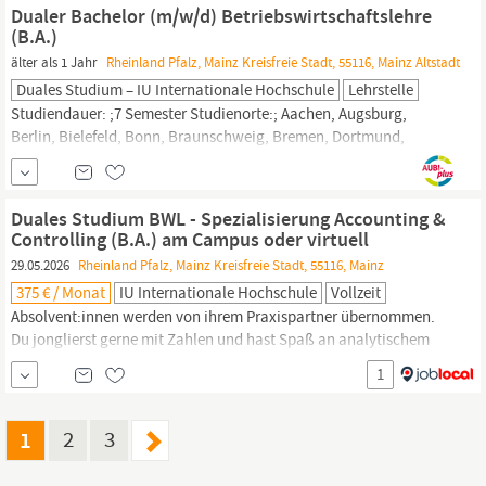
Finanzwirtschaft, Management oder
Controlling.
In den
Dualer Bachelor (m/w/d) Betriebswirtschaftslehre
Praxisphasen lernst du, unterstützt von Tutorinnen und Tutoren,
(B.A.)
die verschiedenen
älter als 1 Jahr
Rheinland Pfalz, Mainz Kreisfreie Stadt, 55116, Mainz Altstadt
Duales Studium – IU Internationale Hochschule
Lehrstelle
Studiendauer: ;7 Semester Studienorte:; Aachen, Augsburg,
Berlin, Bielefeld, Bonn, Braunschweig, Bremen, Dortmund,
Dresden, Duisburg, Düsseldorf, Erfurt, Frankfurt, Hamburg,
Hannover, Karlsruhe, Köln, Leipzig,
Mainz,
Mannheim, München,
Münster, Nürnberg, Stuttgart, Virtueller Campus
Duales Studium BWL - Spezialisierung Accounting &
Spezialisierungen:; Accounting &
Controlling,
...
Controlling (B.A.) am Campus oder virtuell
29.05.2026
Rheinland Pfalz, Mainz Kreisfreie Stadt, 55116, Mainz
375 € / Monat
IU Internationale Hochschule
Vollzeit
Absolvent:innen werden von ihrem Praxispartner übernommen.
Du jonglierst gerne mit Zahlen und hast Spaß an analytischem
und strategischem Denken? Willkommen im Dualen Studium BWL
1
Spezialisierung Accounting &
Controlling!
Das Studium vermittelt
Dir fundiertes Fachwissen in Bereichen wie Unternehmensdaten
und Geschäftszahlen und macht Dich zum...
1
2
3