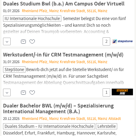
Duales Studium Bwl (b.a.) Am Campus Oder Virtuell
01.07.2026
Rheinland Pfalz, Mainz Kreisfreie Stadt, 55116, Mainz
IU Internationale Hochschule
Semester belegst Du eine von fünf
Spezialisierungsmöglichkeiten – und kannst Dich so noch
gezielter auf Deinen Traumjob vorbereiten: Accounting &
Controlling
Steuerberatung Sozialmanagement
2
Handelsmanagement Logistikmanagement Du kannst Dein
Studium ohne Numerus clausus oder Aufnahmeprüfung starten
Werkstudent/-in für CRM Testmanagement (m/w/d)
Du absolvierst ein staatlich anerkanntes...
31.07.2026
Rheinland Pfalz, Mainz Kreisfreie Stadt, 55116, Mainz
StepStone
Bewirb dich jetzt auf die Stetelle Werkstudent/-in für
CRM Testmanagement (m/w/d) in. Für unser Sachgebiet
Testmanagement der Abteilung Querschnittsaufgaben innerhalb
der Hauptabteilung CRM der NOVA suchen wir Sie am Standort
1
Mainz,
Hannover oder Hamburg. Über uns Die
Berufsgenossenschaft Holz und Metall (BGHM) ist einer der
Dualer Bachelor BWL (m/w/d) – Spezialisierung
größten Träger der...
International Management (B.A.)
20.12.2025
Rheinland Pfalz, Mainz Kreisfreie Stadt, 55116, Mainz Altstadt
Duales Studium – IU Internationale Hochschule
Lehrstelle
Düsseldorf, Erfurt, Frankfurt, Hamburg, Hannover, Karlsruhe,