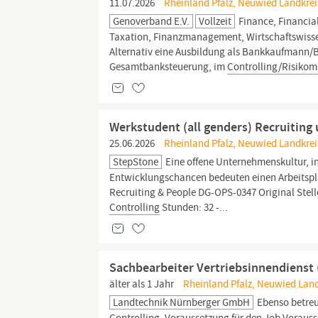
11.07.2026
Rheinland Pfalz, Neuwied Landkreis
Genoverband E.V.
Vollzeit
Finance, Financia
Taxation, Finanzmanagement, Wirtschaftswiss
Alternativ eine Ausbildung als Bankkaufmann/B
Gesamtbanksteuerung, im
Controlling/Risiko
Werkstudent (all genders) Recruiting
25.06.2026
Rheinland Pfalz, Neuwied Landkreis
StepStone
Eine offene Unternehmenskultur, in
Entwicklungschancen bedeuten einen Arbeitspla
Recruiting & People DG-OPS-0347 Original Stel
Controlling
Stunden: 32 -...
Sachbearbeiter Vertriebsinnendienst 
älter als 1 Jahr
Rheinland Pfalz, Neuwied Land
Landtechnik Nürnberger GmbH
Ebenso betreu