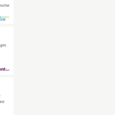
ischer
agen
R
est