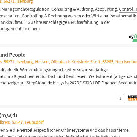
, 56271, Isenburg
l Management/Regulation, Consulting & Auditing, Accounting,
Controlli
enschaften,
Controlling
& Rechnungswesen oder Wirtschaftsmathematik
ankkauffrau 2-3 Jahre einschlägige Berufserfahrung in der
management,
in einem
 und People
, 56271, Isenburg, Hessen, Offenbach Kreisfreie Stadt, 63263, Neu Isenbu
dividuelle Weiterbildungsmöglichkeiten sowie vielfältige
tz, maßgeschneidert für Dich und Dein Leben. Werkstudent (all genders
lenanzeige auf StepStone.de bit.ly/4w2X7RC STJB1 DE Finance, Accounti
1
(m,w,d)
kreis, 53547, Leubsdorf
en Sie die herstellerspezifischen Onlinesysteme und das hausinterne