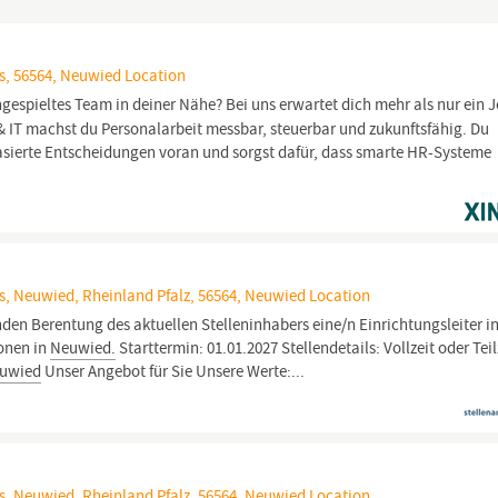
s, 56564, Neuwied Location
ngespieltes Team in deiner Nähe? Bei uns erwartet dich mehr als nur ein J
 IT machst du Personalarbeit messbar, steuerbar und zukunftsfähig. Du
basierte Entscheidungen voran und sorgst dafür, dass smarte HR-Systeme
s, Neuwied, Rheinland Pfalz, 56564, Neuwied Location
den Berentung des aktuellen Stelleninhabers eine/n Einrichtungsleiter in
onen in
Neuwied.
Starttermin: 01.01.2027 Stellendetails: Vollzeit oder Teil
uwied
Unser Angebot für Sie Unsere Werte:...
s, Neuwied, Rheinland Pfalz, 56564, Neuwied Location