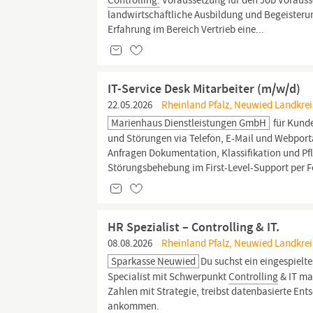
Controlling.
Voraussetzung für den Job Vorauss
landwirtschaftliche Ausbildung und Begeisterun
Erfahrung im Bereich Vertrieb eine...
IT-Service Desk Mitarbeiter (m/w/d)
22.05.2026
Rheinland Pfalz, Neuwied Landkre
Marienhaus Dienstleistungen GmbH
für Kund
und Störungen via Telefon, E-Mail und Webport
Anfragen Dokumentation, Klassifikation und P
Störungsbehebung im First-Level-Support per
HR Spezialist – Controlling & IT.
08.08.2026
Rheinland Pfalz, Neuwied Landkre
Sparkasse Neuwied
Du suchst ein eingespielte
Specialist mit Schwerpunkt
Controlling
& IT ma
Zahlen mit Strategie, treibst datenbasierte En
ankommen.