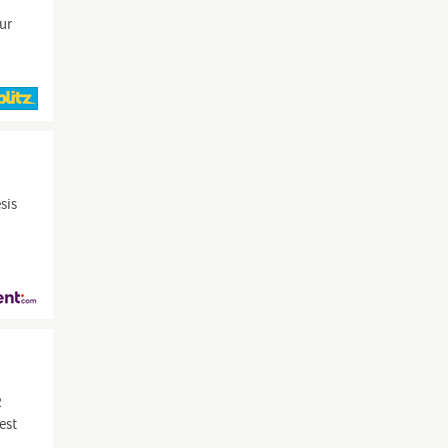
zur
sis
R
est