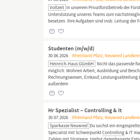
Vollzeit
In unserem Privatforstbetrieb der Für
Unterstützung unseres Teams zum nächstmöglich
besetzen. Ihre Aufgaben sind insb. Leitung der
Studenten (m/w/d)
30.06.2026
Rheinland Pfalz, Neuwied Landkre
Heinrich-Haus GGmbH
Nicht das passende für
möglich: Wohnen Arbeit, Ausbildung und Besc
Rechnungswesen, Einkauf, Leistungsabteilung &
außerdem
Hr Spezialist – Controlling & It
30.07.2026
Rheinland Pfalz, Neuwied Landkrei
Sparkasse Neuwied
Du suchst ein eingespielte
Specialist mit Schwerpunkt
Controlling
& IT ma
Zahlen mit Strategie, treibst datenbasierte En