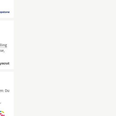
lling
se,
en: Du
,