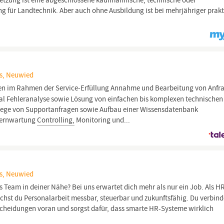
etzung ist eine abgeschlossene kaufmännische, technische oder
g für Landtechnik. Aber auch ohne Ausbildung ist bei mehrjähriger prakt
is, Neuwied
en im Rahmen der Service-Erfüllung Annahme und Bearbeitung von Anfr
al Fehleranalyse sowie Lösung von einfachen bis komplexen technischen
flege von Supportanfragen sowie Aufbau einer Wissensdatenbank
 Fernwartung
Controlling,
Monitoring und...
is, Neuwied
s Team in deiner Nähe? Bei uns erwartet dich mehr als nur ein Job. Als H
chst du Personalarbeit messbar, steuerbar und zukunftsfähig. Du verbind
tscheidungen voran und sorgst dafür, dass smarte HR-Systeme wirklich