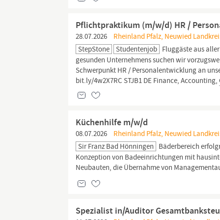
Pflichtpraktikum (m/w/d) HR / Perso
28.07.2026
Rheinland Pfalz, Neuwied Landkreis
StepStone
Studentenjob
Fluggäste aus alle
gesunden Unternehmens suchen wir vorzugsweis
Schwerpunkt HR / Personalentwicklung an unse
bit.ly/4w2X7RC STJB1 DE Finance, Accounting,
Küchenhilfe m/w/d
08.07.2026
Rheinland Pfalz, Neuwied Landkrei
Sir Franz Bad Hönningen
Bäderbereich erfolgr
Konzeption von Badeeinrichtungen mit hausin
Neubauten, die Übernahme von Managementaufg
Spezialist in/Auditor Gesamtbankste