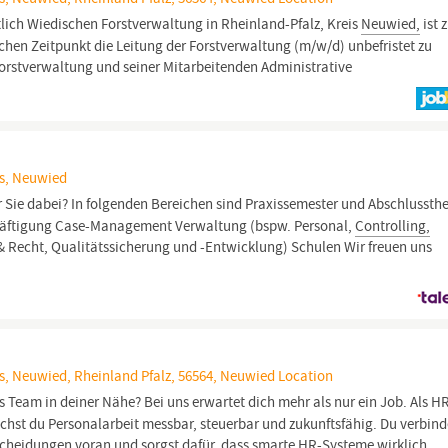
stlich Wiedischen Forstverwaltung in Rheinland-Pfalz, Kreis
Neuwied,
ist 
en Zeitpunkt die Leitung der Forstverwaltung (m/w/d) unbefristet zu
 Forstverwaltung und seiner Mitarbeitenden Administrative
is, Neuwied
 Sie dabei? In folgenden Bereichen sind Praxissemester und Abschlussthe
häftigung Case-Management Verwaltung (bspw. Personal,
Controlling,
 Recht, Qualitätssicherung und -Entwicklung) Schulen Wir freuen uns
s, Neuwied, Rheinland Pfalz, 56564, Neuwied Location
s Team in deiner Nähe? Bei uns erwartet dich mehr als nur ein Job. Als H
chst du Personalarbeit messbar, steuerbar und zukunftsfähig. Du verbind
tscheidungen voran und sorgst dafür, dass smarte HR-Systeme wirklich