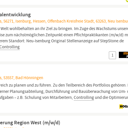
nalentwicklung
, 56271, Isenburg, Hessen, Offenbach Kreisfreie Stadt, 63263, Neu Isenbu
r Welt wohlbehalten an ihr Ziel zu bringen. Im Zuge des Wachstums unser
e zum nächstmöglichen Zeitpunkt einen Pflichtpraktikanten (m/w/d) m
rem Standort: Neu-Isenburg Original Stellenanzeige auf StepStone.de
Controlling
1
s, 53557, Bad Hönningen
eich zu planen und zu führen. Zu den Teilbereich des Portfolios gehören: 
terner Planungsabteilung, Durchführung und Bauüberwachung von Um-
aben – z.B. Schulung von Mitarbeitern,
Controlling
und die Optimieru
uerung Region West (m/w/d)