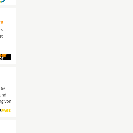
rg
es
it
Die
 und
ng von