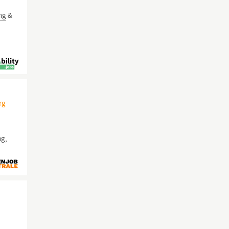
ng
&
rg
)
ng,