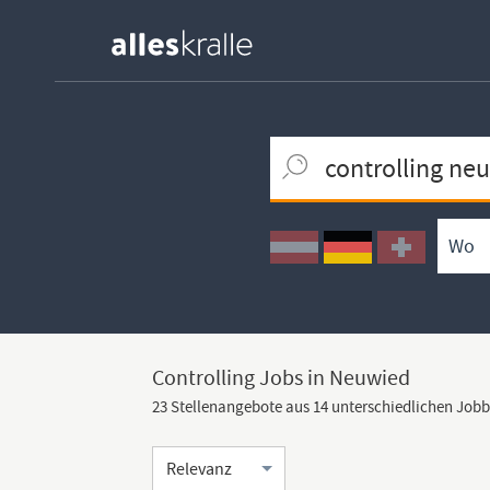
Keywortsuche
Ortssuche
Umkreissuche
Arbeitsform
Controlling Jobs in Neuwied
23 Stellenangebote aus 14 unterschiedlichen Job
Sortierung