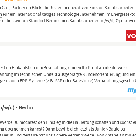
 Griff, Partner im Blick: Ihr Revier im operativen
Einkauf
Sachbearbeiter
in
Für ein international tätiges Technologieunternehmen im Energiesektor
, suchen wir am Standort
Berlin
einen Sachbearbeiter (m/w/d) Operativer
rekt im
Einkaufsbereich/Beschaffung
runden Ihr Profil ab idealerweise
rfahrung im technischen Umfeld ausgeprägte Kundenorientierung und ein
 gern auch ERP-Systeme (z.B. SAP oder Salesforce) Verhandlungsgeschic
/w/d) - Berlin
werbe Du möchtest den Einstieg in die Bauleitung schaffen und suchst e
ng übernehmen kannst? Dann bewirb dich jetzt als Junior‑Bauleiter
rt
Berlin
und gestalte mit uns sichere Verkehrswege - von Anfang an mit e