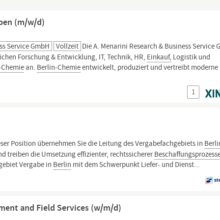
ben (m/w/d)
ess Service GmbH
Vollzeit
Die A. Menarini Research & Business Service
eichen Forschung & Entwicklung, IT, Technik, HR,
Einkauf,
Logistik und
n-Chemie
an.
Berlin-Chemie
entwickelt, produziert und vertreibt moderne
1
eser Position übernehmen Sie die Leitung des Vergabe­fachgebiets in
Berli
nd treiben die Umsetzung effizienter, rechtssicherer
Beschaffungs­prozess
hgebiet Vergabe in
Berlin
mit dem Schwerpunkt Liefer- und Dienst...
ment and Field Services (w/m/d)