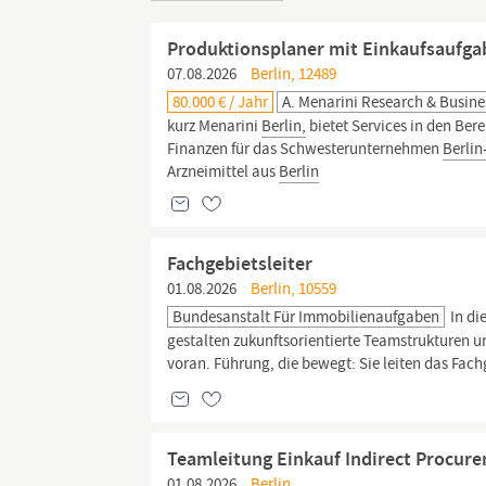
Produktionsplaner mit Einkaufsaufga
07.08.2026
Berlin, 12489
80.000 € / Jahr
A. Menarini Research & Busin
kurz Menarini
Berlin,
bietet Services in den Ber
Finanzen für das Schwesterunternehmen
Berli
Arzneimittel aus
Berlin
Fachgebietsleiter
01.08.2026
Berlin, 10559
Bundesanstalt Für Immobilienaufgaben
In di
gestalten zukunfts­orientierte Teamstrukturen u
voran. Führung, die bewegt: Sie leiten das Fac
Teamleitung Einkauf Indirect Procure
01.08.2026
Berlin