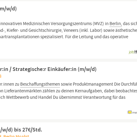
(m/w/d)
 innovativen Medizinischen Versorgungszentrums (MVZ) in
Berlin,
das sic
 Kiefer- und Gesichtschirurgie, Veneers (inkl. Labor) sowie ästhetisch
artransplantationen spezialisiert. Für die Leitung und das operative
in / Strategische:r Einkäufer:in (m/w/d)
8
r:innen zu
Beschaffungsthemen
sowie Produktmanagement Die Durchfü
on Lieferantenmärkten zählen zu deinen Kernaufgaben, dabei beobachte
lich Wettbewerb und Handel Du übernimmst Verantwortung für das
/w/d) bis 27€/Std.
53, Berlin Moabit