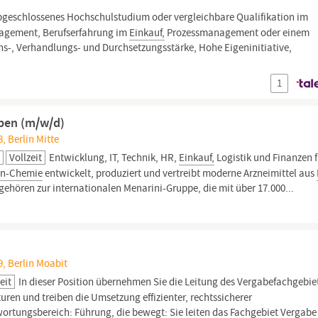
geschlossenes Hochschulstudium oder vergleichbare Qualifikation im
agement, Berufserfahrung im
Einkauf,
Prozessmanagement oder einem
-, Verhandlungs- und Durchsetzungsstärke, Hohe Eigeninitiative,
1
ben (m/w/d)
8, Berlin Mitte
H
Vollzeit
Entwicklung, IT, Technik, HR,
Einkauf,
Logistik und Finanzen f
in-Chemie
entwickelt, produziert und vertreibt moderne Arzneimittel aus
gehören zur internationalen Menarini-Gruppe, die mit über 17.000...
59, Berlin Moabit
eit
In dieser Position übernehmen Sie die Leitung des Vergabefachgebiet
uren und treiben die Umsetzung effizienter, rechtssicherer
wortungsbereich: Führung, die bewegt: Sie leiten das Fachgebiet Vergabe