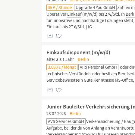
35 € / Stunde
Upgrade 4 You GmbH
Zahlen im
Operativer
Einkauf
(m/w/d) bis 27€/Std. in
Berl
für innovative und nachhaltige Lösungen steht
Einkauf.
bis 27 €/Std. | IG...
Einkaufsdisponent (m/w/d)
älter als 1 Jahr
Berlin
3.060 € / Monat
Vilo Personal GmbH
oder di
technisches Verständnis oder besitzen Berufse
Servicebewusstsein Gute Kenntnisse MS-Office,
Junior Bauleiter Verkehrssicherung (m
28.07.2026
Berlin
AVS Services GmbH
Verkehrssicherung / Bauge
Aufgabe, bei der du von Anfang an Verantwortu
Verkehrssicherung (m/w/d) für unseren Stando