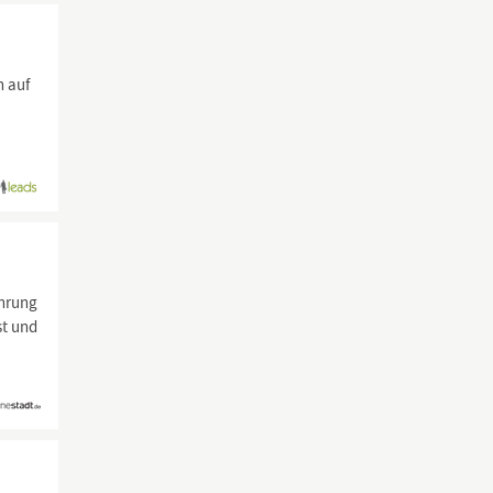
h auf
e
hrung
st und