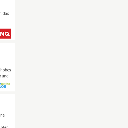
, das
 hohes
k und
ine
chter