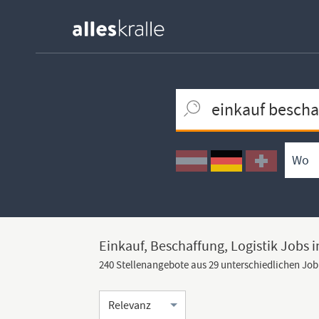
Keywortsuche
Ortssuche
Umkreissuche
Arbeitsform
Einkauf, Beschaffung, Logistik Jobs i
240 Stellenangebote aus 29 unterschiedlichen Jo
Sortierung