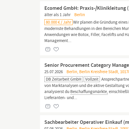
Ecomed GmbH: Praxis-/Klinikleitung 
älter als 1 Jahr
Berlin
80.000 € / Jahr
Wir planen die Gründung eines
modernste Behandlungen in den Bereichen Mund-,
Anwendungen wie Botox, Filler, Facelifts und Ha
Management...
Senior Procurement Category Manager:
25.07.2026
Berlin, Berlin Kreisfreie Stadt, 1017
DB Zeitarbeit GmbH
Vollzeit
Ansprechpartne
von Marktanalysen und die aktive Gestaltung v
analysierst du
Beschaffungsmärkte,
einschließ
Lieferanten- und...
Sachbearbeiter Operativer Einkauf (m
07.08.2026
Berlin, Berlin Kreisfreie Stadt, 105