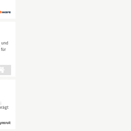
)
und
 für
.
prägt