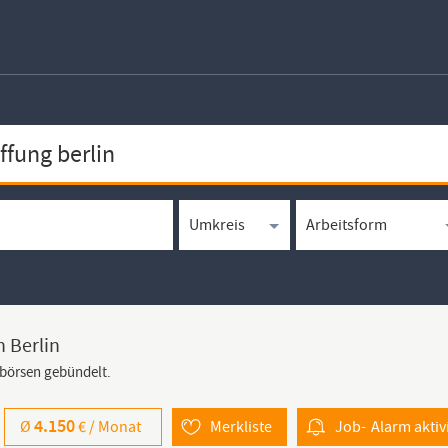
n Berlin
bbörsen gebündelt.
4.150
Ø
€ /
Monat
Merkliste
Job-
Alarm
aktiv