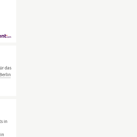
ür das
Berlin
s in
 in