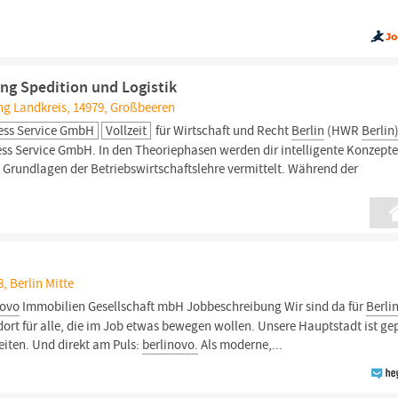
ng Spedition und Logistik
ng Landkreis, 14979, Großbeeren
ness Service GmbH
Vollzeit
für Wirtschaft und Recht
Berlin
(HWR
Berlin
ess Service GmbH. In den Theoriephasen werden dir intelligente Konzepte
Grundlagen der Betriebswirtschaftslehre vermittelt. Während der
8, Berlin Mitte
novo
Immobilien Gesellschaft mbH Jobbeschreibung Wir sind da für
Berlin
ort für alle, die im Job etwas bewegen wollen. Unsere Hauptstadt ist ge
iten. Und direkt am Puls:
berlinovo.
Als moderne,...