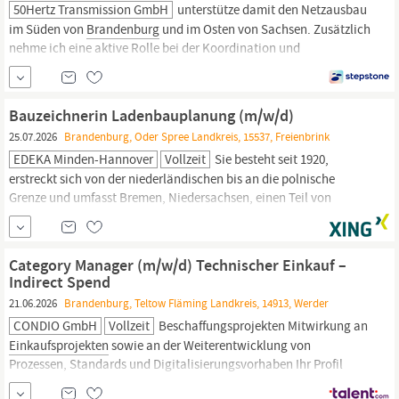
50Hertz Transmission GmbH
unterstütze damit den Netzausbau
im Süden von
Brandenburg
und im Osten von Sachsen. Zusätzlich
nehme ich eine aktive Rolle bei der Koordination und
fachgerechten Bearbeitung von Anfragen externer Partner ein.
Meine Aufgaben: Ich übernehme die Verantwortung für die
Planung und Durchführung von Instandhaltungs- und
Bauzeichnerin Ladenbauplanung (m/w/d)
Netzausbauprojekten, Dabei priorisiere,...
25.07.2026
Brandenburg, Oder Spree Landkreis, 15537, Freienbrink
EDEKA Minden-Hannover
Vollzeit
Sie besteht seit 1920,
erstreckt sich von der niederländischen bis an die polnische
Grenze und umfasst Bremen, Niedersachsen, einen Teil von
Ostwestfalen-Lippe, Sachsen-Anhalt, Berlin und
Brandenburg.
Mehr als drei Viertel der fast 1.500 Märkte sind in der Hand von
rund 640 selbstständigen EDEKA-Kaufleuten. Zum
Category Manager (m/w/d) Technischer Einkauf –
Unternehmensverbund
Indirect Spend
21.06.2026
Brandenburg, Teltow Fläming Landkreis, 14913, Werder
CONDIO GmbH
Vollzeit
Beschaffungsprojekten Mitwirkung an
Einkaufsprojekten
sowie an der Weiterentwicklung von
Prozessen, Standards und Digitalisierungsvorhaben Ihr Profil
erfolgreich abgeschlossene kaufmännische Ausbildung (z. B.