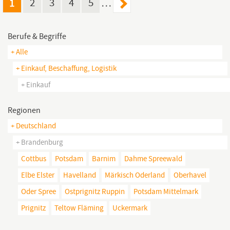
1
2
3
4
5
…
Berufe & Begriffe
+ Alle
+ Einkauf, Beschaffung, Logistik
+ Einkauf
Regionen
+ Deutschland
+ Brandenburg
Cottbus
Potsdam
Barnim
Dahme Spreewald
Elbe Elster
Havelland
Märkisch Oderland
Oberhavel
Oder Spree
Ostprignitz Ruppin
Potsdam Mittelmark
Prignitz
Teltow Fläming
Uckermark