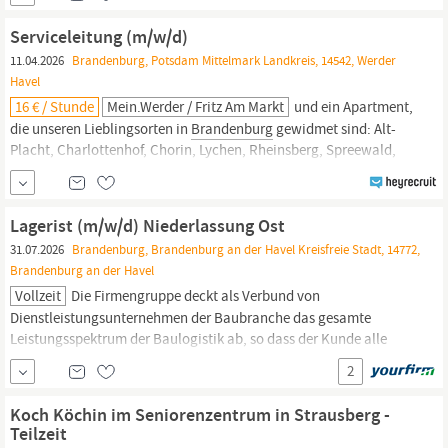
Industrie, Groß- und Außenhandel) oder technische Ausbildung,
idealerweise mit Zusatzqualifikation (z. B. Fachwirt/in
Einkauf,
...
Serviceleitung (m/w/d)
11.04.2026
Brandenburg, Potsdam Mittelmark Landkreis, 14542, Werder
Havel
16 € / Stunde
Mein.werder / Fritz Am Markt
und ein Apartment,
die unseren Lieblingsorten in
Brandenburg
gewidmet sind: Alt-
Placht, Charlottenhof, Chorin, Lychen, Rheinsberg, Spreewald,
Brandenburg
und natürlich Werder. Dies spiegelt sich sowohl in
der optischen Gestaltung, als auch in der Wahl der Accessoires
und Bilder wider. Deine Leistung Begeisterung dafür, Gäste
Lagerist (m/w/d) Niederlassung Ost
31.07.2026
Brandenburg, Brandenburg an der Havel Kreisfreie Stadt, 14772,
Brandenburg an der Havel
Vollzeit
Die Firmengruppe deckt als Verbund von
Dienstleistungsunternehmen der Baubranche das gesamte
Leistungsspektrum der Baulogistik ab, so dass der Kunde alle
baulogistischen Dienstleistungen aus einer Hand erhalten kann.
2
Unser kundenorientiertes Handeln ist geprägt vom Optimieren,
Organisieren und Strukturieren. Zur Verstärkung unseres Teams
Koch Köchin im Seniorenzentrum in Strausberg -
suchen wir ab sofort in
Brandenburg
motivierte und
Teilzeit