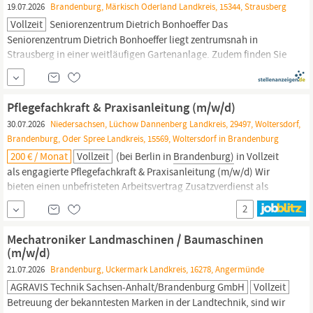
19.07.2026
Brandenburg, Märkisch Oderland Landkreis, 15344, Strausberg
Vollzeit
Seniorenzentrum Dietrich Bonhoeffer Das
Seniorenzentrum Dietrich Bonhoeffer liegt zentrumsnah in
Strausberg in einer weitläufigen Gartenanlage. Zudem finden Sie
in wenigen Gehminuten den Straussee und vielfältige
Einkaufsmöglichkeiten.
Wir sind in das Gemeindeleben voll
eingebunden, das jährliche Stephanus-Fest ist eines der
Pflegefachkraft & Praxisanleitung (m/w/d)
Highlights und gute...
30.07.2026
Niedersachsen, Lüchow Dannenberg Landkreis, 29497, Woltersdorf,
Brandenburg, Oder Spree Landkreis, 15569, Woltersdorf in Brandenburg
200 € / Monat
Vollzeit
(bei Berlin in
Brandenburg)
in Vollzeit
als engagierte Pflegefachkraft & Praxisanleitung (m/w/d) Wir
bieten einen unbefristeten Arbeitsvertrag Zusatzverdienst als
Praxisanleitung von 200 €/Monat ein neues eigenes Entgeltsystem
2
nach dem Tariftreuegesetz und belohnen besonderes Engagement
durch attraktive Zulagen zahlreiche Zusatzleistungen z. B....
Mechatroniker Landmaschinen / Baumaschinen
(m/w/d)
21.07.2026
Brandenburg, Uckermark Landkreis, 16278, Angermünde
AGRAVIS Technik Sachsen-Anhalt/Brandenburg GmbH
Vollzeit
Betreuung der bekanntesten Marken in der Landtechnik, sind wir