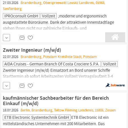
27.03.2026
Brandenburg, Oberspreewald Lausitz Landkreis, 01968,
Senftenberg
IPROconsult GmbH
Vollzeit
;moderne und ergonomisch
ausgestattete Büroräume. Dank der attraktiven Innenstadtlage
stehen Ihnen nicht nur zahlreiche
Einkaufs-
und
Versorgungsmöglichkeiten zur Verfügung, sondern Sie profitieren
auch von einer idealen ÖPNV-Verkehrsanbindung (Fern- und
Nahverkehr). Außerdem können Sie kostenfrei direkt vor dem
Zweiter Ingenieur (m/w/d)
Bürogebäude parken. ; Erfahren Sie mehr...
22.07.2026
Brandenburg, Potsdam Kreisfreie Stadt, Potsdam
AIDA Cruises - German Branch Of Costa Crociere S.p.A.
Vollzeit
Zweiter Ingenieur (m/w/d) Einsatzort an Bord unserer Schiffe
Starttermin ab sofort Arbeitszeiten Vollzeit Vertragslaufzeit 3-4
Monate Willkommen bei AIDA - dem Unternehmen, in dem
Teamspirit wirklich gelebt wird. Komm in unsere internationale
AIDA Familie und arbeite bei einem der bekanntesten und
kaufmännischer Sachbearbeiter für den Bereich
innovativsten Kreuzfahrtunternehmen weltweit. Wir suchen dich
Einkauf (m/w/d)
zum...
18.07.2026
Berlin, Brandenburg, Teltow Fläming Landkreis, 15806, Zossen
ETB Electronic Systemtechnik GmbH
ETB Electronic ist ein
mittelständisches Unternehmen mit 200 Mitarbeitern. Das