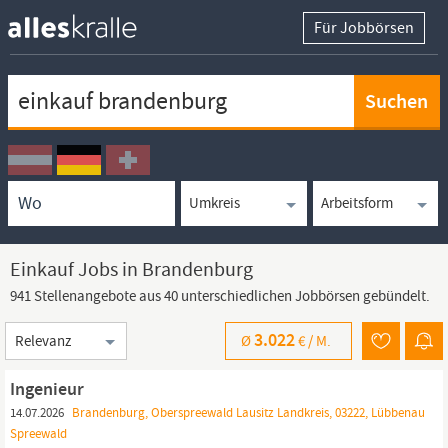
Für Jobbörsen
Keywortsuche
Ortssuche
Umkreissuche
Arbeitsform
Einkauf Jobs in Brandenburg
941 Stellenangebote aus 40 unterschiedlichen Jobbörsen gebündelt.
Sortierung
3.022
Ø
€ /
M.
Ingenieur
14.07.2026
Brandenburg, Oberspreewald Lausitz Landkreis, 03222, Lübbenau
Spreewald