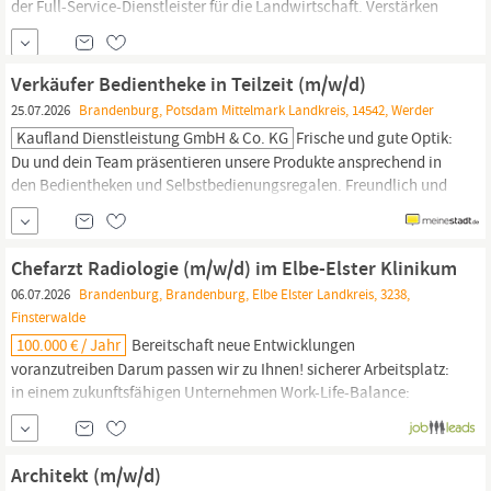
der Full-Service-Dienstleister für die Landwirtschaft. Verstärken
Sie das Team der AGRAVIS Technik Sachsen-Anhalt/
Brandenburg
GmbH, zum nächstmöglichen Zeitpunkt, als Mechatroniker
(m/w/d) am Standort Angermünde. Sie suchen eine Position, in
Verkäufer Bedientheke in Teilzeit (m/w/d)
der Sie Ihre Leidenschaft
25.07.2026
Brandenburg, Potsdam Mittelmark Landkreis, 14542, Werder
Kaufland Dienstleistung GmbH & Co. KG
Frische und gute Optik:
Du und dein Team präsentieren unsere Produkte ansprechend in
den Bedientheken und Selbstbedienungsregalen. Freundlich und
kompetent: Du berätst unsere Kunden bei ihrem
Einkauf
an der
Bedientheke. Dein Organisationstalent ist unschlagbar: Die
sorgfältig platzierten Produkte begeistern unsere Kunden.
Chefarzt Radiologie (m/w/d) im Elbe-Elster Klinikum
06.07.2026
Brandenburg, Brandenburg, Elbe Elster Landkreis, 3238,
Finsterwalde
100.000 € / Jahr
Bereitschaft neue Entwicklungen
voranzutreiben Darum passen wir zu Ihnen! sicherer Arbeitsplatz:
in einem zukunftsfähigen Unternehmen Work-Life-Balance:
flexible Arbeitszeiten, 30 Tage Urlaub leistungsgerechte
Vergütung attraktive Zusatzleistungen: Mitarbeiterrabatte bspw.
über den hauseigenen
Einkauf
oder über Corporate Benefits bei
Architekt (m/w/d)
namhaften...