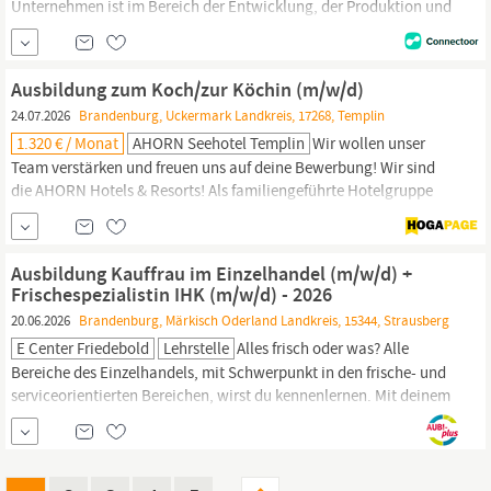
Unternehmen ist im Bereich der Entwicklung, der Produktion und
des Vertriebes von elektronischen Baugruppen als Dienstleistung
tätig. Am Stammsitz im
brandenburgischen
Klausdorf werden auf
höchstem Qualitätsniveau und mit modernsten
Ausbildung zum Koch/zur Köchin (m/w/d)
24.07.2026
Brandenburg, Uckermark Landkreis, 17268, Templin
1.320 € / Monat
AHORN Seehotel Templin
Wir wollen unser
Team verstärken und freuen uns auf deine Bewerbung! Wir sind
die AHORN Hotels & Resorts! Als familiengeführte Hotelgruppe
mit Hauptsitz in Berlin gehören wir zu den 30 umsatzstärksten
Hotelketten in Deutschland. Unsere 7 Hotels befinden sich in den
Regionen
Brandenburg,
Niedersachsen, Sachsen und Thüringen.
Ausbildung Kauffrau im Einzelhandel (m/w/d) +
Frischespezialistin IHK (m/w/d) - 2026
20.06.2026
Brandenburg, Märkisch Oderland Landkreis, 15344, Strausberg
E Center Friedebold
Lehrstelle
Alles frisch oder was? Alle
Bereiche des Einzelhandels, mit Schwerpunkt in den frische- und
serviceorientierten Bereichen, wirst du kennenlernen. Mit deinem
gelernten Wissen bedienst und berätst du unsere Kundschaft. Wir
bringen dir bei, wie du den
Einkauf,
das Marketing und den
Verkauf der Waren verantwortest.