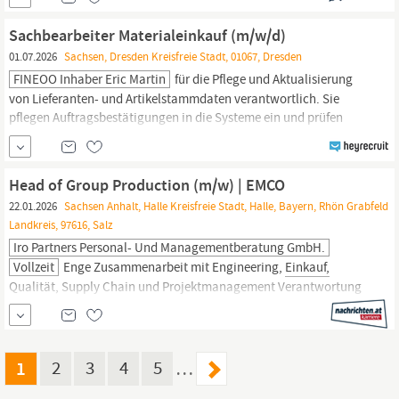
Entwicklung und
Einkauf
zur nachhaltigen Qualitätsverbesserung
Beratung der Geschäftsführung in strategischen und operativen
Sachbearbeiter Materialeinkauf (m/w/d)
Themen der Qualitätssicherung Ihr Profil Erfolgreich
01.07.2026
Sachsen, Dresden Kreisfreie Stadt, 01067, Dresden
abgeschlossenes technisches oder...
FINEOO Inhaber Eric Martin
für die Pflege und Aktualisierung
von Lieferanten- und Artikelstammdaten verantwortlich. Sie
pflegen Auftragsbestätigungen in die Systeme ein und prüfen
diese. Ein weiteres Tätigkeitsfeld ist die Rechnungsprüfung sowie
das Einholen und Vergleichen von Angeboten. Hierfür ist eine
abgeschlossene kaufmännische Ausbildung/ Studium als auch
Head of Group Production (m/w) | EMCO
erste Berufserfahrungen aus dem Bereich
Einkauf
notwendig.
22.01.2026
Sachsen Anhalt, Halle Kreisfreie Stadt, Halle, Bayern, Rhön Grabfeld
Landkreis, 97616, Salz
Iro Partners Personal- Und Managementberatung GmbH.
Vollzeit
Enge Zusammenarbeit mit Engineering,
Einkauf,
Qualität, Supply Chain und Projektmanagement Verantwortung
für Produktionsbudget, Investitionsplanung und
Kostenoptimierung Aufbau leistungsstarker Führungsteams
sowie Förderung einer Kultur von Ownership und kontinuierlicher
Verbesserung Ihre Qualifikation Technische Ausbildung (HTL, FH,
1
2
3
4
5
…
Universität)