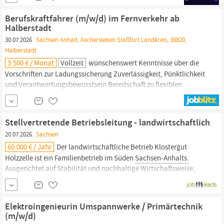
Neubau in Glinde bei Hamburg. Diese Aufgaben erwarten Dich 1st
Level Support für unsere Mitarbeiter Arbeit mit dem Ticketsystem
Berufskraftfahrer (m/w/d) im Fernverkehr ab
(JIRA...
Halberstadt
30.07.2026
Sachsen Anhalt, Aschersleben Staßfurt Landkreis, 38820,
Halberstadt
3.500 € / Monat
Vollzeit
wünschenswert Kenntnisse über die
Vorschriften zur Ladungssicherung Zuverlässigkeit, Pünktlichkeit
und Verantwortungsbewusstsein Bereitschaft zu flexiblen
Arbeitszeiten Stellendetails: Einsatzort: 38820 Halberstadt
Sachsen-Anhalt
Deutschland Branche: Baugewerbe Beruf:
Berufskraftfahrer / Berufskraftfahrerin Tätigkeitsbereich: Logistik
Stellvertretende Betriebsleitung - landwirtschaftlich
u....
20.07.2026
Sachsen
60.000 € / Jahr
Der landwirtschaftliche Betrieb Klostergut
Holzzelle ist ein Familienbetrieb im Süden
Sachsen-Anhalts.
Ausgerichtet auf Stabilität und nachhaltige Wirtschaftsweise,
werden auf ca. 650 ha Weizen, Gerste, Mais, Raps, Erbsen,
Zuckerrüben und Kartoffeln angebaut. Aufgaben Beratung und
Ausführung der Betriebsleitung Planung ackerbaulicher
Elektroingenieurin Umspannwerke / Primärtechnik
Prozesse...
(m/w/d)