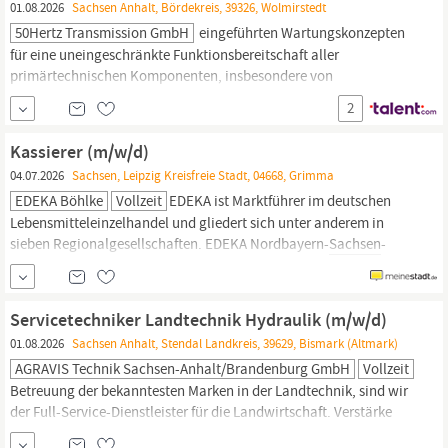
01.08.2026
Sachsen Anhalt, Bördekreis, 39326, Wolmirstedt
50Hertz Transmission GmbH
eingeführten Wartungskonzepten
für eine uneingeschränkte Funktionsbereitschaft aller
primärtechnischen Komponenten, insbesondere von
Umspannwerken und Konvertern, im Netzgebiet des
2
Regionalzentrums West in
Sachsen-Anhalt
und im
nordwestlichen Brandenburg. Dieses umfasst die Region rund um
Kassierer (m/w/d)
unseren zentralen Standort in Wolmirstedt bei Magdeburg,...
04.07.2026
Sachsen, Leipzig Kreisfreie Stadt, 04668, Grimma
EDEKA Böhlke
Vollzeit
EDEKA ist Marktführer im deutschen
Lebensmitteleinzelhandel und gliedert sich unter anderem in
sieben Regionalgesellschaften. EDEKA Nordbayern-
Sachsen
-
Thüringen ist eine davon und beschäftigt rund 47.500
Mitarbeitende in Großhandel, Einzelhandel und Logistik. Zudem
betreiben wir mit der Tochterfirma EDEKA Frische-Manufaktur
Servicetechniker Landtechnik Hydraulik (m/w/d)
einen Produktions- und...
01.08.2026
Sachsen Anhalt, Stendal Landkreis, 39629, Bismark (Altmark)
AGRAVIS Technik Sachsen-Anhalt/Brandenburg GmbH
Vollzeit
Betreuung der bekanntesten Marken in der Landtechnik, sind wir
der Full-Service-Dienstleister für die Landwirtschaft. Verstärke
das Team der AGRAVIS Technik
Sachsen-Anhalt/Brandenburg