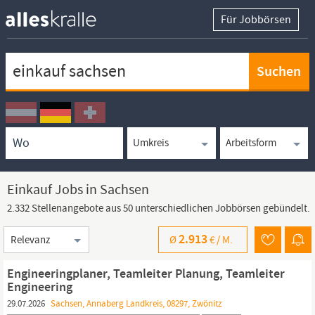
Für Jobbörsen
Keywortsuche
Ortssuche
Umkreissuche
Arbeitsform
Einkauf Jobs in Sachsen
2.332 Stellenangebote aus 50 unterschiedlichen Jobbörsen gebündelt.
Sortierung
2.913
Ø
€ /
M.
Engineeringplaner, Teamleiter Planung, Teamleiter
Engineering
29.07.2026
Sachsen, Annaberg Landkreis, 08297, Zwönitz