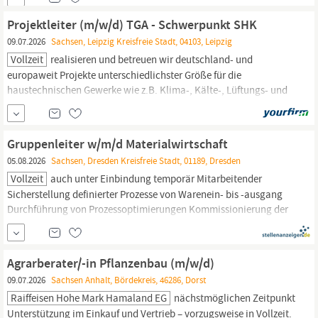
GmbH, zum nächstmöglichen Zeitpunkt, als Mechatroniker
(m/w/d) am Standort Winterfeld. Du suchst eine Position, in der
Projektleiter (m/w/d) TGA - Schwerpunkt SHK
du deine Leidenschaft
09.07.2026
Sachsen, Leipzig Kreisfreie Stadt, 04103, Leipzig
Vollzeit
realisieren und betreuen wir deutschland- und
europaweit Projekte unterschiedlichster Größe für die
haustechnischen Gewerke wie z.B. Klima-, Kälte-, Lüftungs- und
Gebäudetechnik. Zu unseren Kunden zählen Hotels,
Fachmarktketten,
Einkaufscenter,
Bürogebäude und
Industriebetriebe sowie anspruchsvolle Privatinvestoren.
Gruppenleiter w/m/d Materialwirtschaft
05.08.2026
Sachsen, Dresden Kreisfreie Stadt, 01189, Dresden
Vollzeit
auch unter Einbindung temporär Mitarbeitender
Sicherstellung definierter Prozesse von Warenein- bis -ausgang
Durchführung von Prozessoptimierungen Kommissionierung der
Waren, Durchführung interner Transporte bei Montageabruf
Intensive Zusammenarbeit mit Montage,
Einkauf
und
Qualitätssicherung Ihr Profil Erfolgreich abgeschlossene
Agrarberater/-in Pflanzenbau (m/w/d)
Berufsausbildung im...
09.07.2026
Sachsen Anhalt, Bördekreis, 46286, Dorst
Raiffeisen Hohe Mark Hamaland EG
nächstmöglichen Zeitpunkt
Unterstützung im
Einkauf
und Vertrieb – vorzugsweise in Vollzeit.