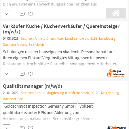
Dich erwartet eine abwechslungsreiche Tätigkeit aus
Kundenberatung, Vertrieb und Sortimentsgestaltung.
Agrarberater/ -in Pflanzenbau;(m/w/d) im
Einkauf
und Vertrieb
am Standort Lembeck Dein Aufgaben Entwicklung und Steuerung
Verkäufer Küche / Küchenverkäufer / Quereinsteiger
unseres Pflanzenschutzsortiments Preis- und
(m/w/x)
Einkaufsverhandlungen
mit namhaften...
04.08.2026
Sachsen Anhalt, Chemnitzer Land Landkreis, 6188, Landsberg,
Sachsen Anhalt, Saalekreis
Schulungen unserer hauseigenen Akademie Personalrabatt auf
Ihren eigenen
Einkauf
Vergünstigtes Mittagessen in unseren
Restaurants „Kochmütze“ Gesundheitsmanagement Mitarbeiter-
Benefits Was Sie erwartet Sie sind Küchenverkaufsprofi (m/w/x)
und beraten unsere Kunden vollumfänglich Sie erstellen alle
nötigen Verkaufsunterlagen (Skizzen, Verträge etc.) Sie...
Qualitätsmanager (m/w/d)
25.07.2026
Sachsen Anhalt, Magdeburg Kreisfreie Stadt, 39126, Magdeburg
Barleber See
Goldschmidt Inspection Germany GmbH
Vollzeit
qualitätsrelevanter KPIs und Ableitung von
Verbesserungsmaßnahmen Bereichsübergreifende
Zusammenarbeit: Enge Abstimmung mit Produktion,