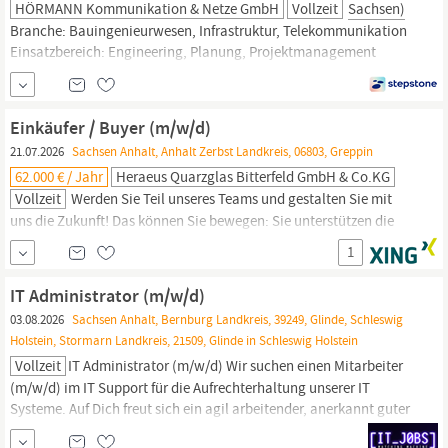
HÖRMANN Kommunikation & Netze GmbH
Vollzeit
Sachsen)
Branche: Bauingenieurwesen, Infrastruktur, Telekommunikation
Einsatzbereich: Engineering, Planung, Projektmanagement
Führung und Teamentwicklung (People Management) Als
Gruppenleitung, Teamleiter, übernehmen Sie die fachliche und
disziplinarische Führung, Personalführung eines mehrköpfigen
Einkäufer / Buyer (m/w/d)
Planungsteams (ca. 5-10 Mitarbeiter). Sie fördern die...
21.07.2026
Sachsen Anhalt, Anhalt Zerbst Landkreis, 06803, Greppin
62.000 € / Jahr
Heraeus Quarzglas Bitterfeld GmbH & Co.KG
Vollzeit
Werden Sie Teil unseres Teams und gestalten Sie mit
uns die Zukunft! Das können Sie bewegen: Sie unterstützen die
Einkaufsorganisation
bei der effizienten Abwicklung von
1
Beschaffungsprozessen und fördern die kontinuierliche
Optimierung von
Einkaufsabläufen.
Zudem prüfen Sie
IT Administrator (m/w/d)
Bestellanforderungen, erstellen Bestellungen und begleiten den...
03.08.2026
Sachsen Anhalt, Bernburg Landkreis, 39249, Glinde, Schleswig
Holstein, Stormarn Landkreis, 21509, Glinde in Schleswig Holstein
Vollzeit
IT Administrator (m/w/d) Wir suchen einen Mitarbeiter
(m/w/d) im IT Support für die Aufrechterhaltung unserer IT
Systeme. Auf Dich freut sich ein agil arbeitender, anerkannt guter
Arbeitgeber mit besten Arbeitsbedingungen in einem schönen