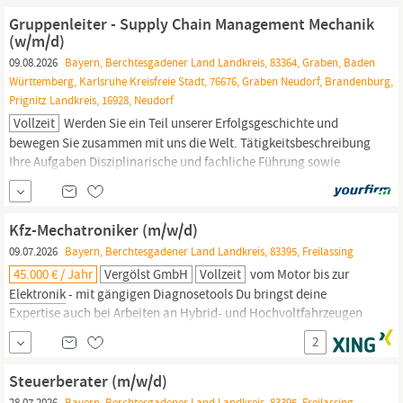
Kommunikationsverhalten Wir bieten mehr als nur einen Job!
Gruppenleiter - Supply Chain Management Mechanik
Betriebliche Altersvorsorge
(w/m/d)
09.08.2026
Bayern, Berchtesgadener Land Landkreis, 83364, Graben, Baden
Württemberg, Karlsruhe Kreisfreie Stadt, 76676, Graben Neudorf, Brandenburg,
Prignitz Landkreis, 16928, Neudorf
Vollzeit
Werden Sie ein Teil unserer Erfolgsgeschichte und
bewegen Sie zusammen mit uns die Welt. Tätigkeitsbeschreibung
Ihre Aufgaben Disziplinarische und fachliche Führung sowie
Entwicklung von 13 Mitarbeitenden Verantwortung für die
Materialdisposition und den integrierten operativen Einkauf von
mechanischen und
elektromechanischen
Komponenten
Kfz-Mechatroniker (m/w/d)
Sicherstellung...
09.07.2026
Bayern, Berchtesgadener Land Landkreis, 83395, Freilassing
45.000 € / Jahr
Vergölst GmbH
Vollzeit
vom Motor bis zur
Elektronik
- mit gängigen Diagnosetools Du bringst deine
Expertise auch bei Arbeiten an Hybrid- und Hochvoltfahrzeugen
ein Du übernimmst Verantwortung für die Vorbereitung von
2
Haupt- und Abgasuntersuchungen und optimierst das
Fahrverhalten durch präzise Achs- und Spurvermessung Du
Steuerberater (m/w/d)
dokumentierst die Fahrzeugchecks im digitalen...
28.07.2026
Bayern, Berchtesgadener Land Landkreis, 83395, Freilassing