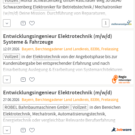
Vollzeit
Mondi Schwarzenberg GmbH Raschauer Weg 30 08340
Schwarzenberg
Elektroniker
für Betriebstechnik / Mechatroniker
(w/m/d) Deine Mission: Durchführung von Reparaturen,
Wartungen und Instandhaltungen an Maschinen und Anlagen im
1
Produktionsumfeld Lokalisierung und Behebung von Störungen
bei Stillstand der Produktionsanlagen Umsetzung
Entwicklungsingenieur Elektrotechnik (m/w/d)
vorbeugender...
Systeme & Fahrzeuge
12.07.2026
Bayern, Berchtesgadener Land Landkreis, 83395, Freilassing
Vollzeit
in der
Elektrotechnik
von der Angebotsphase bis zur
Kundenübergabe bei entsprechender Erfahrung und nach
Einarbeitung Auslegung & Erarbeitung von Systemarchitekturen
unserer Bahnbaumaschinen Umsetzen der Kundenanforderungen
in der
Elektroplanung
(E-Plan) Unterstützung im Bereich
Softwareentwicklung Standardisierung von Teilsystemen...
Entwicklungsingenieur Elektrotechnik (m/w/d)
27.06.2026
Bayern, Berchtesgadener Land Landkreis, 83395, Freilassing
ROBEL Bahnbaumaschinen GmbH
Vollzeit
in den Bereichen
Elektrotechnik,
Mechatronik, Automatisierungstechnik,
Energietechnik oder vergleichbar Relevante Berufserfahrung
wünschenswert Methodisches Vorgehen, Systemdenken und
Verantwortungsbewusstsein Teamorientiertes Arbeits- und