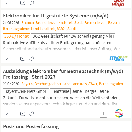
werden möchten, freuen wir uns auf Ihre Bewerbung. Die Position
ist bei unserem Kunden zu besetzen und befindet sich in
Elektroniker für IT-gestützte Systeme (m/w/d)
Sulzbach-Laufen,...
21.06.2026
Bremen, Bremerhaven Kreisfreie Stadt, Bremerhaven, Bayern,
Berchtesgadener Land Landkreis, 83364, Stadl
250 € / Monat
BGZ Gesellschaft Für Zwischenlagerung MbH
Radioaktive Abfälle bis zu ihrer Endlagerung nach höchsten
Sicherheitsstandards aufzubewahren – das ist unser Auftrag. Wir
verstehen uns als Kompetenzzentrum Deutschlands für den
Umgang mit radioaktiven Abfällen und leisten einen
wesentlichen Beitrag für die nachhaltige nukleare Entsorgung in
Ausbildung Elektroniker für Betriebstechnik (m/w/d)
unserem
Land
Freilassing - Start 2027
26.07.2026
Bayern, Berchtesgadener Land Landkreis, 83471, Berchtesgaden
Bayernwerk Netz GmbH
Lehrstelle
Deine Energie. Deine
Zukunft. Du willst nicht nur zusehen, wie sich die Welt verändert,
sondern selbst anpacken? Technik begeistert dich und du willst
einen Job mit Sinn – zum Beispiel für die Energiewende? Dann
1
passt du perfekt zu uns! In deiner 3,5-jährigen Ausbildung beim
Bayernwerk wirst du Schritt für Schritt zum/zur
Elektroniker:in
Post- und Posterfassung
für...