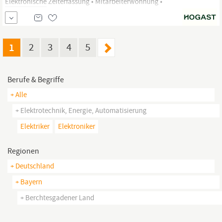
Elektronische
Zeiterfassung • Mitarbeiterwohnung •
Personalessen- und Getränke • Gutes Betriebsklima in einem
jungen kreativen Team • Mitarbeiterevents & regelmäßige
Meetings • Nutzung der Sport- & Fitnessangebote •
Mitarbeiterrabatte • Top modernes Arbeitsumfeld •
1
2
3
4
5
Berufe & Begriffe
+ Alle
+ Elektrotechnik, Energie, Automatisierung
Elektriker
Elektroniker
Regionen
+ Deutschland
+ Bayern
+ Berchtesgadener Land