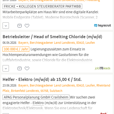
FRICKE + KOLLEGEN STEUERBERATER PARTMBB
Mitarbeiterparkplätze am Haus Wir sind eine digitale Kanzlei:
Mobile Endgeräte (Tablet), Moderne Bürotechnik (Scanner, 2
Monitore),
Elektronischer
Datenaustausch mit Mandanten Hohes
Maß an Familienfreundlichkeit und Verständnis Viel
Wertschätzung gegenüber den Mitarbeitern und ihrer Arbeit
Betriebsleiter / Head of Smelting Chloride (m/w/d)
Regelmäßige Mitarbeitergespräche Unterstützung bei...
06.05.2026
Bayern, Berchtesgadener Land Landkreis, 83410, Laufen
100.000 € / Jahr
Legierungszusätzen zum Einsatz in
Hochtemperaturanwendungen wie Gasturbinen für die
Luftfahrtindustrie, sowie Chloride für die
Elektroindustrie.
TANIOBIS Smelting GmbH & Co. KG ist ein Tochterunternehmen
der TANIOBIS GmbH, die weltweit rund 700 Mitarbeiter m/w/d, an
sechs Standorten in Japan, Deutschland, USA und Thailand
Helfer - Elektro (m/w/d) ab 15,00 € / Std.
beschäftigt.
23.06.2026
Bayern, Berchtesgadener Land Landkreis, 83410, Laufen, Rheinland
Pfalz, Birkenfeld Landkreis, 55758, Sulzbach
APAG Personalplanung GmbH Crailsheim
Wir suchen zwei
engagierte Helfer -
Elektro
(m/w/d) zur Unterstützung in der
Elektrotechnik/Elektronik.
Wenn Sie eine Leidenschaft für
technische Aufgaben haben und Teil eines dynamischen Teams