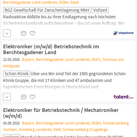
Berchtesgadener Land Landkreis, 83364, Stadl
BGZ Gesellschaft Für Zwischenlagerung MbH
Vollzeit
Radioaktive Abfälle bis zu ihrer Endlagerung nach höchsten
Sicherheitsstandards aufzubewahren – das ist unser Auftrag. Wir
verstehen uns als Kompetenzzentrum Deutschlands für den
Umgang mit radioaktiven Abfällen und leisten einen
wesentlichen Beitrag für die nachhaltige nukleare Entsorgung in
Elektroniker (m/w/d) Betriebstechnik im
unserem
Land
Berchtesgadener Land
22.05.2026
Bayern, Berchtesgadener Land Landkreis, 83471, Schönau am
Königssee
Schön Klinik
Über uns Wir sind Teil der 1985 gegründeten Schön
Klinik Gruppe, die mit 17 Kliniken und 47 ambulanten und
tagesklinischen Einrichtungen in Deutschland und
Großbritannien das größte Familienunternehmen im deutschen
Krankenhaussektor ist. Bei uns trifft Spitzenmedizin auf
Menschlichkeit. Zum Wohle unserer Patientinnen und Patienten
Elektroniker für Betriebstechnik / Mechatroniker
und unserer rund 13.800 Mitarbeitenden....
(w/m/d)
05.08.2026
Bayern, Berchtesgadener Land Landkreis, 83364, Schwarzenberg,
Sachsen, Annaberg Landkreis, 8340, Schwarzenberg Erzgebirge