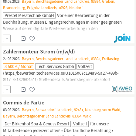
05.08.2026
Bayern, Berchtesgadener Land Landkreis, 83364, Graben,
Brandenburg, Prignitz Landkreis, 16928, Neudorf
Prestel Messtechnik GmbH
Vor einer Bearbeitung in der
Buchhaltung, müssen Eingangsrechnungen in einer geeigneten
Weise auf deren digitale Weiterverarbeitung in den
nachgelagerten Prozessen vorbereitet werden. Scan
(Digitalisierung) von Eingangsrechnungen (vergleichbar dem o.g.
Prozess) und Übergabe an nachgelagerte Prozesse. Empfang und
Zählermonteur Strom (m/w/d)
Verarbeitung von
elektronischen
Rechnungen
27.06.2026
Bayern, Berchtesgadener Land Landkreis, 83395, Freilassing
3.500 € / Monat
Tech Services Gmbh
Vollzeit
(https:/bewerben.techservices.euU1015X67c194a9-5a27-499b-
8f17-75182f604a1f) Stellendetails Arbeitsbeginn: ab sofort
Arbeitsort: Freilassing Beruf: - Zählermonteur Strom -
Elektrofachkraft
- Elektriker -
Elektroinstallateur
Branche:
Elektrotechnik
Vertragsart: Festanstellung Verdienst: nach
Commis de Partie
Vereinbarung gilt für alle...
03.06.2026
Bayern, Schwandorf Landkreis, 92431, Neunburg vorm Wald,
Bayern, Berchtesgadener Land Landkreis, 83364, Wald
Der Birkenhof Spa & Genuss Resort
Vollzeit
für unsere
Mitarbeitenden jederzeit offen! • Übertarifliche Bezahlung •