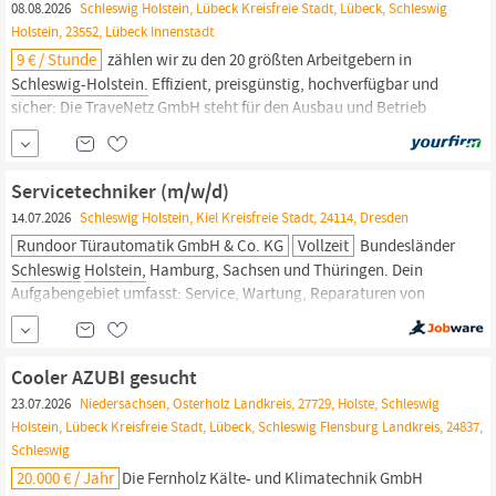
08.08.2026
Schleswig Holstein, Lübeck Kreisfreie Stadt, Lübeck, Schleswig
Holstein, 23552, Lübeck Innenstadt
9 € / Stunde
zählen wir zu den 20 größten Arbeitgebern in
Schleswig-Holstein.
Effizient, preisgünstig, hochverfügbar und
sicher: Die TraveNetz GmbH steht für den Ausbau und Betrieb
einer modernen Infrastruktur für die Energieversorgung.
Zusammen mit unseren Partnern gestalten wir die Energiezukunft
aktiv mit. Für die Gruppe Planung, Bau &
Servicetechniker (m/w/d)
14.07.2026
Schleswig Holstein, Kiel Kreisfreie Stadt, 24114, Dresden
Rundoor Türautomatik GmbH & Co. KG
Vollzeit
Bundesländer
Schleswig
Holstein,
Hamburg, Sachsen und Thüringen. Dein
Aufgabengebiet umfasst: Service, Wartung, Reparaturen von
automatischen Tür- und Toranlagen verschiedener Fabrikate
Wartung von Brandschutztüren und Toren Fehleranalyse und
Störungsbeseitigung Dokumentation der durchgeführten Arbeiten
Cooler AZUBI gesucht
Betreuung und Beratung der...
23.07.2026
Niedersachsen, Osterholz Landkreis, 27729, Holste, Schleswig
Holstein, Lübeck Kreisfreie Stadt, Lübeck, Schleswig Flensburg Landkreis, 24837,
Schleswig
20.000 € / Jahr
Die Fernholz Kälte- und Klimatechnik GmbH