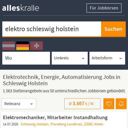
Für Jobbörsen
Keywortsuche
Ortssuche
Umkreissuche
Arbeitsform
Elektrotechnik, Energie, Automatisierung Jobs in
Schleswig Holstein
1.563 Stellenangebote aus 50 unterschiedlichen Jobbörsen gebündelt.
Sortierung
3.667
Ø
€ /
M.
Elektromechaniker, Mitarbeiter Instandhaltung
14.07.2026
Schleswig Holstein, Pinneberg Landkreis, 22880, Wedel