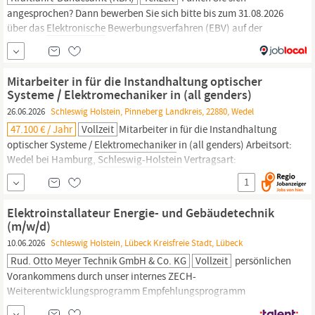
angesprochen? Dann bewerben Sie sich bitte bis zum 31.08.2026
über das
Elektronische
Bewerbungs­verfahren (EBV) auf der
Einstiegsseite: https:/www.bav.bund.de/Einstieg-EBV Wählen Sie
dort „Bewerbung mittels Referenzcode“ aus und geben Sie bitte
im Verlauf Ihrer Bewerbung den Referenzcode 20261305 9524 ;ein.
Mitarbeiter in für die Instandhaltung optischer
Systeme / Elektromechaniker in (all genders)
26.06.2026
Schleswig Holstein, Pinneberg Landkreis, 22880, Wedel
47.100 € / Jahr
Vollzeit
Mitarbeiter in für die Instandhaltung
optischer Systeme /
Elektromechaniker
in (all genders) Arbeitsort:
Wedel bei Hamburg,
Schleswig-Holstein
Vertragsart:
unbefristeter Vertrag Einstiegslevel: Berufseinsteigende,
1
Berufserfahrene Home Office: keine Angabe Stellen-ID: 1335 Job
teilen: Über VINCORION Bei VINCORION arbeiten Menschen,
Elektroinstallateur Energie- und Gebäudetechnik
denen...
(m/w/d)
10.06.2026
Schleswig Holstein, Lübeck Kreisfreie Stadt, Lübeck
Rud. Otto Meyer Technik GmbH & Co. KG
Vollzeit
persönlichen
Vorankommens durch unser internes ZECH-
Weiterentwicklungsprogramm Empfehlungsprogramm
(Mitarbeiter werben Mitarbeiter) Teilnahme am Corporate