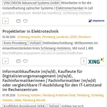
VINCORION Advanced Systems GmbH
Mitarbeiter in für die
Instandhaltung optischer Systeme /
Elektromechaniker
in (all
genders) Arbeitsort: Wedel bei Hamburg,
Schleswig-Holstein
Vertragsart: unbefristeter Vertrag Einstiegslevel:
Berufseinsteigende, Berufserfahrene Home Office: keine Angabe
Stellen-ID: 1335 Über VINCORION Bei VINCORION arbeiten
Projektleiter in Elektrotechnik
Menschen, denen die...
02.08.2026
Schleswig Holstein, Pinneberg Landkreis, 25337, Elmshorn
Kreis Pinneberg
Vollzeit
Stellenbeschreibung: Willkommen im
einwohnerstärksten Kreis
Schleswig-Holsteins.
Mit rund 1.400
Beschäftigten engagieren wir uns in unterschiedlichen
Fachgebieten für das Wohl von ca. 325.000 Menschen –
1
individuell, freundlich und verbindlich. Im Technischen
Gebäudemanagement arbeiten wir gemeinsam daran, die
Informatik­kaufleute (m/w/d), Kaufleute für
Digitalisierungs­management (m/w/d),
Fachinformatikerinnen / Fachinformatiker (m/w/d)
oder vergleichbare IT-Ausbildung für den IT-Leitstand
im Rechenzentrum
07.08.2026
Schleswig Holstein, Flensburg Kreisfreie Stadt, Flensburg, Schleswig
Holstein, 24944, Flensburg Mürwik
Kraftfahrt-Bundesamt (KBA)
Teilzeit
Fühlen Sie sich