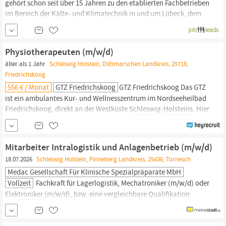
gehört schon seit über 15 Jahren zu den etablierten Fachbetrieben
im Bereich der Kälte- und Klimatechnik in und um Lübeck, dem
östlichen
Schleswig-Holstein,
der Region Hamburg und in Nord-
West-Mecklenburg. Basierend auf die langjährigen Erfahrungen
haben wir bereits einen 2. und einen 3.
Physiotherapeuten (m/w/d)
älter als 1 Jahr
Schleswig Holstein, Dithmarschen Landkreis, 25718,
Friedrichskoog
556 € / Monat
GTZ Friedrichskoog
GTZ Friedrichskoog Das GTZ
ist ein ambulantes Kur- und Wellnesszentrum im Nordseeheilbad
Friedrichskoog, direkt an der Westküste
Schleswig-Holsteins.
Hier
bieten wir unseren Patienten und Gästen auf Basis der Heilkraft
des Meeres eine Vielzahl von physiotherapeutischen Leistungen
für Rehabilitation, Prävention und Wellness.
Mitarbeiter Intralogistik und Anlagenbetrieb (m/w/d)
18.07.2026
Schleswig Holstein, Pinneberg Landkreis, 25436, Tornesch
Medac Gesellschaft Für Klinische Spezialpräparate MbH
Vollzeit
Fachkraft für Lager­logistik, Mecha­troniker (m/w/d) oder
Elektro­niker
(m/w/d), bzw. eine vergleichbare Qualifikation
Praxis – mehrjährige Berufserfahrung im relevanten Bereich
Verständnis für Logistikprozesse; – idealerweise;Know-how im
Umgang mit auto­matisierten Anlagen oder Fördertechnik