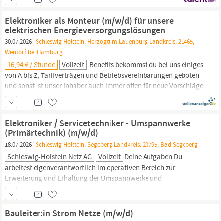
Benefits Programm mit exklusiven Mitarbeiterrabatten Im Herzen
von
Schleswig-Holstein
arbeiten Sie dort, wo andere Urlaub
Elektroniker als Monteur (m/w/d) für unsere
machen Ihr Wohnort ist aktuell nicht in unserem
elektrischen Energieversorgungslösungen
30.07.2026
Schleswig Holstein, Herzogtum Lauenburg Landkreis, 21465,
Wentorf bei Hamburg
16,94 € / Stunde
Vollzeit
Benefits bekommst du bei uns einiges
von A bis Z, Tarifverträgen und Betriebsvereinbarungen geboten
und sonst ist unser Inhaber auch immer offen für neue Vorschläge.
Hier kann sich jeder mit seinen Ideen und Engagement
einbringen. Wir vergüten nach dem Tarifvertrag des
Elektrohandwerks
Schleswig-Holstein.
Der Einstieg für
Elektroniker / Servicetechniker - Umspannwerke
Fachkräfte...
(Primärtechnik) (m/w/d)
18.07.2026
Schleswig Holstein, Segeberg Landkreis, 23795, Bad Segeberg
Schleswig-Holstein Netz AG
Vollzeit
Deine Aufgaben Du
arbeitest eigenverantwortlich im operativen Bereich zur
Erweiterung und Erhaltung der Umspannwerke und
Schaltstationen im südöstlichen Bereich
Schleswig-Holsteins.
Du
führst Montagetätigkeiten an Betriebsmitteln in elektrischen
Anlagen durch (Hochspannung und Mittelspannung). Du
Bauleiter:in Strom Netze (m/w/d)
übernimmst die Aufgaben des Anlagen- und