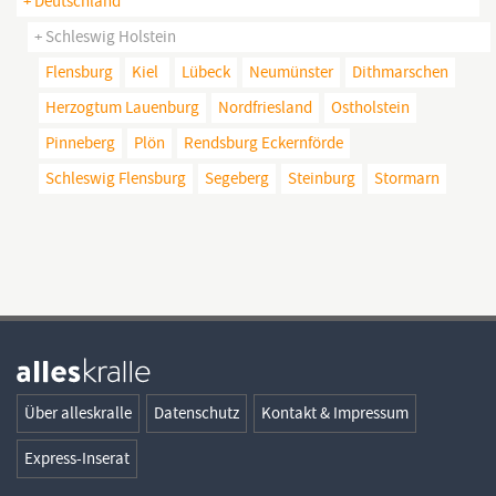
+ Deutschland
+ Schleswig Holstein
Flensburg
Kiel
Lübeck
Neumünster
Dithmarschen
Herzogtum Lauenburg
Nordfriesland
Ostholstein
Pinneberg
Plön
Rendsburg Eckernförde
Schleswig Flensburg
Segeberg
Steinburg
Stormarn
Über alleskralle
Datenschutz
Kontakt & Impressum
Express-Inserat