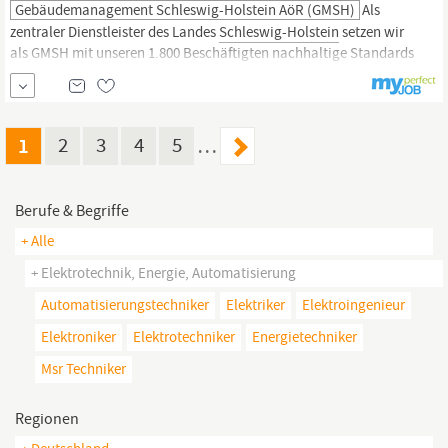
Gebäudemanagement Schleswig-Holstein AöR (GMSH)
Als
zentraler Dienstleister des Landes
Schleswig-Holstein
setzen wir
als GMSH mit unseren 1.800 Beschäftigten nach­haltige Standards
in den Bereichen öffentliches Bauen, Bewirtschaften und
Beschaffen. Bei der Suche nach den besten Lösungen für unsere
Kunden sind wir fach­kundig und zuverlässig, innovativ und
zukunfts­orientiert.
1
2
3
4
5
…
Berufe & Begriffe
+ Alle
+ Elektrotechnik, Energie, Automatisierung
Automatisierungstechniker
Elektriker
Elektroingenieur
Elektroniker
Elektrotechniker
Energietechniker
Msr Techniker
Regionen