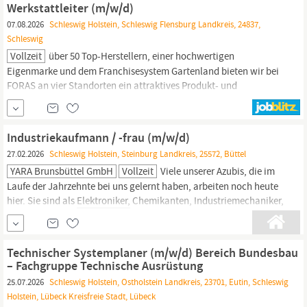
Werkstattleiter (m/w/d)
Tauglichkeit für Arbeiten in Höhe und O₂-reduzierten
07.08.2026
Schleswig Holstein, Schleswig Flensburg Landkreis, 24837,
Schleswig
Vollzeit
über 50 Top-Herstellern, einer hochwertigen
Eigenmarke und dem Franchisesystem Gartenland bieten wir bei
FORAS an vier Standorten ein attraktives Produkt- und
Serviceangebot für Profis. Wir suchen Sie zur Erweiterung unseres
Teams am Standort
Schleswig
(Werner von Siemens Str. 1, 24837
Schleswig)
als Werkstattleiter (m/w/d)
Industriekaufmann / -frau (m/w/d)
27.02.2026
Schleswig Holstein, Steinburg Landkreis, 25572, Büttel
YARA Brunsbüttel GmbH
Vollzeit
Viele unserer Azubis, die im
Laufe der Jahrzehnte bei uns gelernt haben, arbeiten noch heute
hier. Sie sind als
Elektroniker,
Chemikanten, Industriemechaniker,
Chemielaboranten oder Bürokaufleute tätig, arbeiten in der
Anlage, überwachen die Produktion oder warten die Maschinen.
Einige sind mittlerweile in Führungspositionen aufgestiegen und
Technischer Systemplaner (m/w/d) Bereich Bundesbau
sind...
– Fachgruppe Technische Ausrüstung
25.07.2026
Schleswig Holstein, Ostholstein Landkreis, 23701, Eutin, Schleswig
Holstein, Lübeck Kreisfreie Stadt, Lübeck