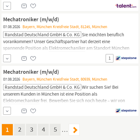
vergleichbar Gute Kenntnisse in der Elektrotechnik und Mechanik
Erfahrung im Bereich Wartung, Montage oder Instandhaltung von
Vorteil Selbstständige und strukturierte Arbeitsweise sowie ein
Mechatroniker (m/w/d)
gutes technisches Verständnis Teamfähigkeit,
07.08.2026
Bayern, München Kreisfreie Stadt, 81245, München
Randstad Deutschland GmbH & Co. KG
Sie möchten beruflich
vorankommen? Unser Geschäftspartner hat derzeit eine
spannende Position als
Elektromechaniker
am Standort München
zu vergeben. Bewerben Sie sich online und starten Sie im Job
1
durch! Als Spezialist für Job und Karriere steht Randstad Ihnen
dabei vertrauensvoll zur Seite.Ihre Persönlichkeit und Ihre
Mechatroniker (m/w/d)
Fähigkeiten zählen. Alles andere...
07.08.2026
Bayern, München Kreisfreie Stadt, 80939, München
Randstad Deutschland GmbH & Co. KG
Wir suchen Sie! Bei
unserem Kunden in München ist eine Position als
Elektromechaniker
frei. Bewerben Sie sich noch heute – wir von
Randstad unterstützen Sie auf dem Weg zu Ihrem neuen Job. Wir
legen Wert auf Vielfalt und sind offen für alle Bewerber.
Herstellung präziser Einzelkomponenten Zusammenbau von
Baugruppen zu Gesamtsystemen Einspielen und...
1
2
3
4
5
…