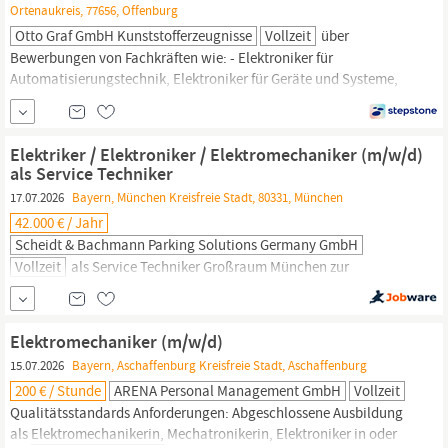
Ortenaukreis, 77656, Offenburg
Otto Graf GmbH Kunststofferzeugnisse
Vollzeit
über
Bewerbungen von Fachkräften wie: - Elektroniker für
Automatisierungstechnik, Elektroniker für Geräte und Systeme,
Elektroniker für Energie- und Gebäudetechnik -
Energieanlagenelektroniker, Industrieelektroniker -
Elektrotechniker - Elektroanlagenmonteur,
Elektromechaniker
-
Elektriker / Elektroniker / Elektromechaniker (m/w/d)
Mechatroniker Idealerweise Berufserfahrung in der
als Service Techniker
Instandhaltung von
17.07.2026
Bayern, München Kreisfreie Stadt, 80331, München
42.000 € / Jahr
Scheidt & Bachmann Parking Solutions Germany GmbH
Vollzeit
als Service Techniker Großraum München zur
Unterstützung des Servicebereiches unserer Tochtergesellschaft
Scheidt & Bachmann Parking Solutions Germany GmbH im
schönen
Bayern,
insbesondere im Großraum München. Deine
Elektromechaniker (m/w/d)
Aufgaben Du brennst für das Servicegeschäft? Installiere bei uns
15.07.2026
Bayern, Aschaffenburg Kreisfreie Stadt, Aschaffenburg
unsere Systeme und Produkte und
200 € / Stunde
ARENA Personal Management GmbH
Vollzeit
Qualitätsstandards Anforderungen: Abgeschlossene Ausbildung
als
Elektromechanikerin,
Mechatronikerin, Elektroniker in oder