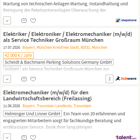
Wartung von technischen Anlagen Wartung, Instandhaltung und
Reinigung der Paketsortieranlagen Überwachung der
Leistungsparameter von Sortieranlagen Überwachung der
Umbau- und Instandhaltungsmaßnahmen Steuerung und
Ablauforganisation der Paketsortieranlage Bereitschaftsdienst
Elektriker / Elektroniker / Elektromechaniker (m/w/d)
Erfolgreich abgeschlossene Ausbildung zum Mechatroniker oder
als Service Techniker Großraum München
Elektromechaniker
(m/w/d)
17.07.2026
Bayern, München Kreisfreie Stadt, 80331, München
42.000 € / Jahr
Scheidt & Bachmann Parking Solutions Germany GmbH
Vollzeit
als Service Techniker Großraum München zur
Unterstützung des Servicebereiches unserer Tochtergesellschaft
2
Scheidt & Bachmann Parking Solutions Germany GmbH im
schönen
Bayern,
insbesondere im Großraum München. Deine
Elektromechaniker (m/w/d) für den
Aufgaben Du brennst für das Servicegeschäft? Installiere bei uns
Landwirtschaftsbereich (Freilassing)
unsere Systeme und Produkte und
11.06.2026
Bayern, Traunstein Landkreis, Traunstein
Helminger Und Linner GmbH
Ein Team von 20 erfahrenen und
engagierten Mitarbeitern sorgt für fachkundige Beratung und
erstklassigen Service. Dank ihrer langjährigen
Betriebszugehörigkeit gewährleistet die Helminger und Linner