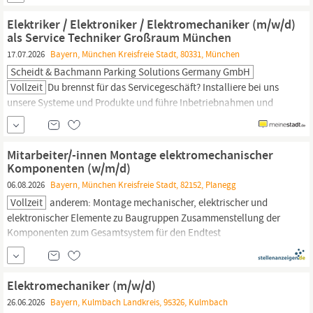
GmbH fundierte Expertise und Zuverlässigkeit. Wir suchen zum
nächstmöglichen Zeitpunkt einen
Elektromechaniker
(m/w/d)
Elektriker / Elektroniker / Elektromechaniker (m/w/d)
als Service Techniker Großraum München
17.07.2026
Bayern, München Kreisfreie Stadt, 80331, München
Scheidt & Bachmann Parking Solutions Germany GmbH
Vollzeit
Du brennst für das Servicegeschäft? Installiere bei uns
unsere Systeme und Produkte und führe Inbetriebnahmen und
Wartungen durch. Analysiere und behebe Störungen unserer
Produkte sowie Zubehör wie Sprech- und Videoanlagen und sorge
so für einen zufriedenen Kunden. Du arbeitest gerne mit
Mitarbeiter/-innen Montage elektromechanischer
Menschen? Bei uns weist du;das Personal unserer Kunden in
Komponenten (w/m/d)
unsere Produkte ein und...
06.08.2026
Bayern, München Kreisfreie Stadt, 82152, Planegg
Vollzeit
anderem: Montage mechanischer, elektrischer und
elektronischer Elemente zu Baugruppen Zusammenstellung der
Komponenten zum Gesamtsystem für den Endtest
Inbetriebnahme mit vollständigen Funktionstest der
Einzelkomponenten Ihr Profil Abgeschlossene Ausbildung als
Mechatroniker, Mechaniker, Feinmechaniker,
Elektromechaniker,
Elektromechaniker (m/w/d)
Techniker oder vergleichbare...
26.06.2026
Bayern, Kulmbach Landkreis, 95326, Kulmbach