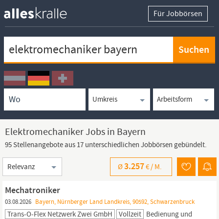
Für Jobbörsen
Keywortsuche
Ortssuche
Umkreissuche
Arbeitsform
Elektromechaniker Jobs in Bayern
95 Stellenangebote aus 17 unterschiedlichen Jobbörsen gebündelt.
Sortierung
3.257
Ø
€ /
M.
Mechatroniker
03.08.2026
Bayern, Nürnberger Land Landkreis, 90592, Schwarzenbruck
Trans-O-Flex Netzwerk Zwei GmbH
Vollzeit
Bedienung und