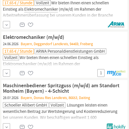
17,65 € / Stunde
Vollzeit
Wir bieten Ihnen einen schnellen
Einstieg als
Elektromechaniker
(m/w/d) im Rahmen der
Arbeitnehmerüberlassung bei unserem Kunden in der Branche
Elektrotechnik & Elektronik an. Ihr neuer Job ist in Vollzeit und
befindet sich in Kulmbach. Wir bieten Ihnen Rabatte bei über 200
namhaften Anbietern Sicherer Arbeitsplatz Übertarifliche
Elektromechaniker (m/w/d)
24.06.2026
Bayern, Deggendorf Landkreis, 94469, Freiberg
17,65 € / Stunde
ARWA Personaldienstleistungen GmbH
Vollzeit
Wir bieten Ihnen einen schnellen Einstieg als
Elektromechaniker
(m/w/d) im Rahmen der
Arbeitnehmerüberlassung bei unserem Kunden in der Branche
1
Elektrotechnik & Elektronik an. Ihr neuer Job ist in Vollzeit und
befindet sich in Freiberg. Wir bieten Ihnen Abschlagszahlungen
Maschinenbediener Spritzguss (m/w/d) am Standort
Langfristiger Einsatz im Kundenunternehmen Sehr gute
Monheim (Bayern) - 4-Schicht
Übernahmechancen
28.07.2026
Bayern, Donau Ries Landkreis, 86653, Daiting
Schoeller Allibert GmbH
Vollzeit
Lösungen leisten einen
wesentlichen Beitrag zur Wertsteigerung und Kostenreduzierung
bei unseren Kunden. Wir beschäftigen weltweit 1.600
Mitarbeiterinnen und Mitarbeiter und erwirtschaften einen