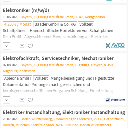
Jahresumsatz von 550 Mio. EUR. Im Rahmen der
Nachfolgeregelung suchen wir für unser Produktionsteam in
Elektroniker (m/w/d)
Monheim in
Bayern
zum
10.06.2026
Bayern, Augsburg Kreisfreie Stadt, 86343, Königsbrunn
4.200 € / Monat
Baader GmbH & Co. KG
Vollzeit
Schaltplänen - Handschriftliche Korrekturen von Schaltplänen
Dein Profil - Abgeschlossene Berufsausbildung als Elektriker,
Elektroniker,
Elektromechaniker,
Systemelektroniker,
Energieanlagenelektroniker, o.ä. - Flexibilität - Zuverlässigkeit -
Team- und Kommunikationsfähigkeit - Sicheres, freundliches und
Elektrofachkraft, Servicetechniker, Mechatroniker
kompetentes Auftreten sowie ein gepflegtes
02.08.2026
Bayern, Augsburg Kreisfreie Stadt, Augsburg, Bayern, 86150,
Augsburg Innenstadt
Apleona GmbH
Vollzeit
Mängelbeseitigung und IT-gestützte
Dokumentation Prüfungen nach gesetzlichen und
berufsgenossenschaftlichen Vorgaben Schulung, Einarbeitung
und Unterstützung von Mitarbeitenden Ausbildung als Elektriker /
Elektroniker,
Elektromechaniker,
Anlagenmechaniker SHK,
Mechatroniker oder Elektrofachkraft nach VDE 0105 – alternativ
Elektriker Instandhaltung, Elektroniker Instandhaltung
mehrjährige relevante...
28.07.2026
Baden Württemberg, Emmendingen Landkreis, 79336, Herbolzheim,
Bayern, München Kreisfreie Stadt, 82061, Neuried, Baden Württemberg,