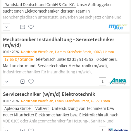
Randstad Deutschland GmbH & Co. KG
Unser Auftraggeber
sucht einen
Elektromechaniker,
der sein Team in
Mönchengladbach unterstützt. Bewerben Sie sich jetzt online und
starten Sie schon bald in Ihren neuen Job. Fairness in der
Zusammenarbeit – das zeichnet Randstad aus. Wir glauben an
Chancengleichheit für alle und bewerten Ihre Bewerbung
Mechatroniker Instandhaltung - Servicetechniker
ausschließlich nach Ihrer Qualifikation.
(m/w/d)
09.07.2026
Nordrhein Westfalen, Hamm Kreisfreie Stadt, 59063, Hamm
17,65 € / Stunde
telefonisch unter 02 31 / 91 45 92 - 0 oder per E-
Mail an dortmund, Servicetechniker Mechatronik (m/w/d),
Industriemechaniker für Instandhaltung (m/w/d),
Anlagenmechaniker für Instandhaltung (m/w/d),
1
Elektromechaniker
(m/w/d), Wartungstechniker Mechatronik
(m/w/d) oder Serviceelektroniker (m/w/d)? Zögern Sie nicht
Servicetechniker (w/m/d) Elektrotechnik
länger und bewerben Sie sich jetzt!
03.07.2026
Nordrhein Westfalen, Essen Kreisfreie Stadt, 45127, Essen
Apleona GmbH
Vollzeit
Unterstützung von Technikern bzw.
neuer Mitarbeiter
Elektromechaniker
bzw. Elektrofachkraft nach
VDE 0105 oder Anlagenmechaniker für Heizung-, Sanitär- und
Klimatechnik und aufgabenbezogene Zusatzqualifikation oder
1