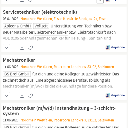
mehrjährige einschlägige Berufserfahrung Gute Kenntnisse in der
Betriebs- und insbesondere in der Gebäudetechnik Kenntnis der
Servicetechniker (elektrotechnik)
Abläufe zur
03.07.2026
Nordrhein Westfalen, Essen Kreisfreie Stadt, 45127, Essen
Apleona GmbH
Vollzeit
Unterstützung von Technikern bzw.
neuer Mitarbeiter
Elektromechaniker
bzw. Elektrofachkraft nach
VDE 0105 oder Anlagenmechaniker für Heizung-, Sanitär- und
Klimatechnik und aufgabenbezogene Zusatzqualifikation oder
mehrjährige einschlägige Berufserfahrung Gute Kenntnisse in der
Betriebs- und insbesondere in der Gebäudetechnik Kenntnis der
Mechatroniker
Abläufe zur
11.06.2026
Nordrhein Westfalen, Paderborn Landkreis, 33102, Salzkotten
BS Brol GmbH
für dich und deine Kollegen zu gewährleisten Das
zeichnet dich aus: Eine abgeschlossene Berufsausbildung als
Mechatroniker (m/w/d) bildet die Grundlage für diese Position.
Auch als Industriemechaniker (m/w/d), Elektroniker für
Betriebstechnik (m/w/d), Anlagenmechaniker (m/w/d) oder
Elektromechaniker
(m/w/d) bist du bestens qualifiziert Erfahrung
Mechatroniker (m/w/d) Instandhaltung – 3-schicht-
im...
system
11.06.2026
Nordrhein Westfalen, Paderborn Landkreis, 33102, Salzkotten
BS Brol GmbH
für dich und deine Kollegen zu gewährleisten Das