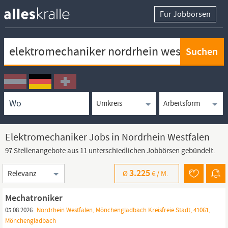
Für Jobbörsen
Keywortsuche
Ortssuche
Umkreissuche
Arbeitsform
Elektromechaniker Jobs in Nordrhein Westfalen
97 Stellenangebote aus 11 unterschiedlichen Jobbörsen gebündelt.
Sortierung
3.225
Ø
€ /
M.
Mechatroniker
05.08.2026
Nordrhein Westfalen, Mönchengladbach Kreisfreie Stadt, 41061,
Mönchengladbach