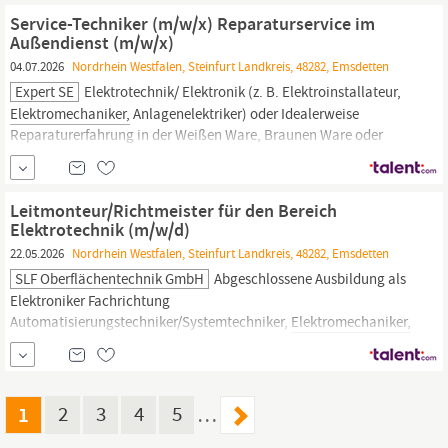
Qualitätsbewusstsein sowie ein Auge für Details Selbstständige,
Service-Techniker (m/w/x) Reparaturservice im
strukturierte und
Außendienst (m/w/x)
04.07.2026
Nordrhein Westfalen, Steinfurt Landkreis, 48282, Emsdetten
Expert SE
Elektrotechnik/ Elektronik (z. B. Elektroinstallateur,
Elektromechaniker,
Anlagenelektriker) oder Idealerweise
Reparaturerfahrung in der Weißen Ware, Braunen Ware oder
alternativ in der Unterhaltungselektronik Sorgfältige,
selbstständige und strukturierte Arbeitsweise Zuverlässigkeit
Gute Kenntnisse der deutschen Sprache in Wort und Schrift
Leitmonteur/Richtmeister für den Bereich
Besitz...
Elektrotechnik (m/w/d)
22.05.2026
Nordrhein Westfalen, Steinfurt Landkreis, 48282, Emsdetten
SLF Oberflächentechnik GmbH
Abgeschlossene Ausbildung als
Elektroniker Fachrichtung
Automatisierungstechniker/Systemtechniker,
Elektromechaniker,
Elektroniker für Maschinen- und Antriebstechnik oder
vergleichbares Führungskompetenzen; SIe führen ein Team aus 3-
4 Personen Koordination der Elektromontage von Maschinen und
Anlagen im weltweiten Einsatz mit Reisebereitschaft...
1
2
3
4
5
…