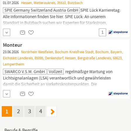
01.07.2026
Hessen, Wetteraukreis, 35510, Butzbach
SPIE Germany Switzerland Austria GmbH
SPIE Lück Karrieretag:
Alle Informationen finden Sie hier. SPIE Lück: An unserem
Standort in Butzbach suchen wir Experten für Starkstrom,
Sicherheitstechnik sowie Elektroprüfung. Elektroniker können bei
1
uns je nach eigenen Stärken Teil unterschiedlicher spannender,
innovativer Projekte für Gewerbekunden und öffentliche
Monteur
Bauvorhaben sein. Dabei bieten wir...
23.06.2026
Nordrhein Westfalen, Bochum Kreisfreie Stadt, Bochum, Bayern,
Eichstätt Landkreis, 85095, Denkendorf, Hessen, Bergstraße Landkreis, 68623,
Lampertheim
SWARCO V.S.M. GmbH
Vollzeit
regelmäßige Wartung von
Lichtsignalanlagen (LSA) verantwortlich und gewährleisten
damit die Sicherheit an Verkehrsknotenpunkten. Die
vorschriftsmäßige Absicherung Ihrer Baustellen gehört ebenfalls
zu Ihrer Verantwortung, um die Sicherheit für Ihr Team und alle
Verkehrsteilnehmer zu garantieren Sie verfügen über eine
abgeschlossene Ausbildung im elektrotechnischen Bereich (z. B.
1
2
3
4
als
Elektromonteur:in,
Berufe & Begriffe