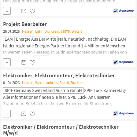
Duisburg zum nächstmöglichen Zeitpunkt
Elektromonteure
(m/w/d) Die Systeex Brandschutzsysteme GmbH ist ein
mittelständisches Unternehmen mit Hauptsitz in Hanau. Mit der
Marke Systeex zählen wir zu den Top 5 unserer Branche im
Projekt Bearbeiter
Brandschutz.
26.07.2026
Hessen, Lahn Dill Kreis, 35576, Wetzlar
EAM | Energie Aus Der Mitte
Nah, natürlich, nachhaltig: Die EAM
ist der regionale Energie-Partner für rund 1,4 Millionen Menschen
in weiten Teilen
Hessens,
in Südniedersachsen sowie in Teilen von
Nordrhein-Westfalen, Thüringen und Rheinland-Pfalz. Als 100
Prozent kommunales Unternehmen sorgt die EAM für eine sichere
Energieversorgung, entwickelt
Elektroniker, Elektromonteur, Elektrotechniker
01.07.2026
Hessen, Wetteraukreis, 35510, Butzbach
SPIE Germany Switzerland Austria GmbH
SPIE Lück Karrieretag:
Alle Informationen finden Sie hier. SPIE Lück: An unserem
Standort in Butzbach suchen wir Experten für Starkstrom,
Sicherheitstechnik sowie Elektroprüfung. Elektroniker können bei
uns je nach eigenen Stärken Teil unterschiedlicher spannender,
innovativer Projekte für Gewerbekunden und öffentliche
Elektroniker / Elektromonteur / Elektrotechniker
Bauvorhaben sein. Dabei bieten wir...
M/w/d