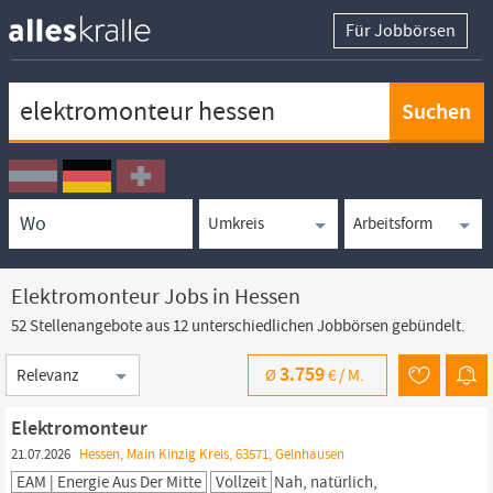
Für Jobbörsen
Keywortsuche
Ortssuche
Umkreissuche
Arbeitsform
Elektromonteur Jobs in Hessen
52 Stellenangebote aus 12 unterschiedlichen Jobbörsen gebündelt.
Sortierung
3.759
Ø
€ /
M.
Elektromonteur
21.07.2026
Hessen, Main Kinzig Kreis, 63571, Gelnhausen
EAM | Energie Aus Der Mitte
Vollzeit
Nah, natürlich,