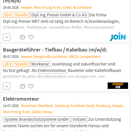
(m/w/d)
29.06.2026
Hessen, Main Kinzig Kreis, 63486, Bruchköbel
50 € / Stunde
Dipl.Ing.Preiser GmbH & Co.KG
Die Firma
Dipl.Ing.Preiser MRT oHG ist tätig im Bereich Schrankenanlagen,
Schiebetore, Drehkreuze, versenkbare Poller, Personensperren
sowie allgemeine Zutrittslösungen - hauptsächlich im
erweiterten Rhein-Main-Gebiet (bis 150km Umkreis). Mit mehr als
45 Jahren Erfahrung sind wir ein sehr erfahrenes und beständiges
Baugeräteführer - Tiefbau / Kabelbau (m/w/d)
Familienunternehmen in 2. Generation mit fast...
09.07.2026
Hessen, Bergstraße Landkreis, 68623, Lampertheim
28 € / Stunde
Workwise
zuverlässig und zukunftssicher sind.
Du bist gefragt. Als
Elektromonteur,
Bauleiter oder Kabeltiefbauer
gestaltest du aktiv die Infrastruktur von morgen mit, von
Elektroinstallationen bis zur Wartung komplexer
Verkehrsleitsysteme. Hier findest du die Chance, deine Expertise
sinnvoll einzusetzen und einen echten Unterschied in der
Elektromonteur
Mobilität zu
14.07.2026
Nordrhein Westfalen, Duisburg Kreisfreie Stadt, Duisburg, Hessen,
Main Kinzig Kreis, 63450, Hanau
Systeex Brandschutzsysteme GmbH
Vollzeit
Zur Unterstützung
unseres Teams suchen wir für unsere Standorte Hanau und