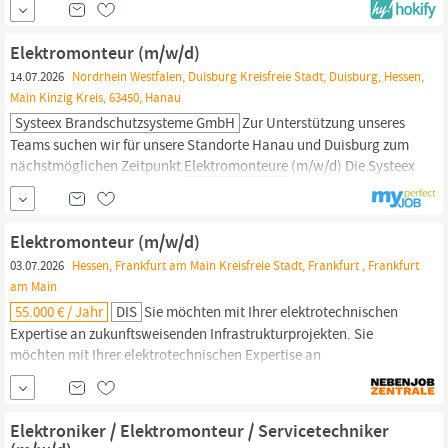
Elektroinstallation auf Baustellen Durchführung von
Elektroinstallationen im Neubau und Bestand • Verlegen von
Elektromonteur (m/w/d)
Leitungen, Kabeln und Leerrohren •
14.07.2026
Nordrhein Westfalen, Duisburg Kreisfreie Stadt, Duisburg, Hessen,
Main Kinzig Kreis, 63450, Hanau
Systeex Brandschutzsysteme GmbH
Zur Unterstützung unseres
Teams suchen wir für unsere Standorte Hanau und Duisburg zum
nächstmöglichen Zeitpunkt
Elektromonteure
(m/w/d) Die Systeex
Brandschutzsysteme GmbH ist ein mittelständisches
Unternehmen mit Hauptsitz in Hanau. Mit der Marke Systeex
zählen wir zu den Top 5 unserer Branche im Brandschutz.
Elektromonteur (m/w/d)
03.07.2026
Hessen, Frankfurt am Main Kreisfreie Stadt, Frankfurt , Frankfurt
am Main
55.000 € / Jahr
DIS
Sie möchten mit Ihrer elektrotechnischen
Expertise an zukunftsweisenden Infrastrukturprojekten. Sie
möchten mit Ihrer elektrotechnischen Expertise an
zukunftsweisenden Infrastrukturprojekten mitwirken? Für ein
etabliertes Unternehmen im Bereich Energie- und
Infrastrukturdienstleistungen suchen wir
Elektromonteure
Elektroniker / Elektromonteur / Servicetechniker
(m/w/d) für