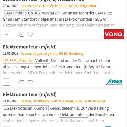
Beleuchtungssystemen...
23.07.2026
Hessen, Kassel Kreisfreie Stadt, 34369, Hofgeismar
EAM GmbH & Co. KG
Verstärken Sie unser Team der EAM Netz
GmbH am Standort Hofgeismar als
Elektromonteur
(m/w/d)
Netzbetrieb Ihre Aufgaben Durchführung von Kabelmontagen im
Nieder- und Mittelspannungsbereich Inspektion, Wartung und
Störungsbeseitigung Zählertätigkeiten, Recherchen und
Ablesungen von Strom und Gas Dokumentation der eigenen
Elektromonteur (m/w/d)
26.06.2026
Hessen, Vogelsbergkreis, 35315, Homberg
17,65 € / Stunde
Vollzeit
Sie sind auf der Suche nach einem
abwechslungsreichen Job als
Elektromonteur
(m/w/d)? Dann
haben wir bei ARWA Personaldienstleistungen GmbH genau den
richtigen Job für Sie im Rahmen der Arbeitnehmerüberlassung
mit Option auf Übernahme! Hier die Eckdaten zum Job 17,65 € bis
18,00 € pro Stunde Homberg Vollzeit Elektrotechnik &
Elektromonteur (m/w/d)
24.06.2026
Hessen, Offenbach Kreisfreie Stadt, 63263, Neu Isenburg
ZG Elektrotechnik GmbH
Gebäudetechnik. Zur Verstärkung
unseres Teams suchen wir einen
Elektromonteur,
der Baustellen
sauber und fachgerecht umsetzt, Installationen nach Plan
ausführt und Wert auf präzise Arbeit legt. AUFGABEN 1.