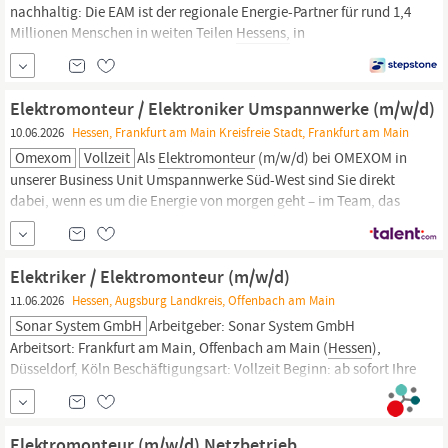
nachhaltig: Die EAM ist der regionale Energie-Partner für rund 1,4
Millionen Menschen in weiten Teilen
Hessens,
in
Südniedersachsen sowie in Teilen von Nordrhein-Westfalen,
Thüringen und Rheinland-Pfalz. Als 100 Prozent kommunales
Unternehmen sorgt die EAM für eine sichere Energieversorgung,
Elektromonteur / Elektroniker Umspannwerke (m/w/d)
entwickelt
10.06.2026
Hessen, Frankfurt am Main Kreisfreie Stadt, Frankfurt am Main
Omexom
Vollzeit
Als
Elektromonteur
(m/w/d) bei OMEXOM in
unserer Business Unit Umspannwerke Süd-West sind Sie direkt
dabei, wenn es um die Energie von morgen geht – im Team, das
Zusammenhalt lebt und Projekte gemeinsam vorantreibt.
erhalten Sie einen ersten Eindruck von der spannenden und
vielfältigen Welt von Omexom. Das erwartet Sie Attraktive
Elektriker / Elektromonteur (m/w/d)
11.06.2026
Hessen, Augsburg Landkreis, Offenbach am Main
Sonar System GmbH
Arbeitgeber: Sonar System GmbH
Arbeitsort: Frankfurt am Main, Offenbach am Main (
Hessen
),
Düsseldorf, Köln Beschäftigungsart: Vollzeit Beginn: ab sofort Ihre
Aufgaben: Installation von Stromverteilern und Schaltschränken
Montage und Anschluss von Steckdosen und Schaltern Verlegung
von Kabeln und Leitungen Installation von
Elektromonteur (m/w/d) Netzbetrieb