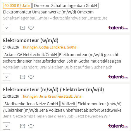
40.000 € / Jahr
Omexom Schaltanlagenbau GmbH
Elektromonteur
Umspannwerke (m/w/d) Omexom
Schaltanlagenbau GmbH – deutschlandweiter Einsatz Die
Omexom Schaltanlagenbau GmbH ist Teil der Omexom-Gruppe
und spezialisiert auf den Bau, die Montage und Instandhaltung
von Umspannwerken und Schaltanlagen im Mittel- und
Elektromonteur (w/m/d)
Hochspannungsbereich. Omexom steht für Energieinfrastruktur
14.06.2026
Thüringen, Gotha Landkreis, Gotha
der Zukunft –
Axians GA Netztechnik GmbH
Elektromonteur
(m/w/d) gesucht –
sichere dir einen herausfordernden Job in Gotha mit erstklassigen
Vorteilen! Standort: Drei Gleichen Du bist auf der Suche nach
einer spannenden Tätigkeit im elektrotechnischen Bereich?
Verstärke unser Team als
Elektromonteur
(m/w/d) und profitiere
von einem sicheren Arbeitsplatz in einer wachsenden...
Elektromonteur (m/w/d) / Elektriker (m/w/d)
22.05.2026
Thüringen, Jena Kreisfreie Stadt, Jena
Stadtwerke Jena Netze GmbH
Vollzeit
Elektromonteur
(m/w/d)
/ Elektriker (m/w/d) Jena Vollzeit ​unbefristet ​ab sofort Stadtwerke
Jena Netze GmbH Teilen Sie diesen Job! Jetzt bewerben Wir
vernetzen die Region: Mit technisch einwandfreien Energienetzen
und Anlagen stehen die Stadtwerke Jena Netze für eine sichere