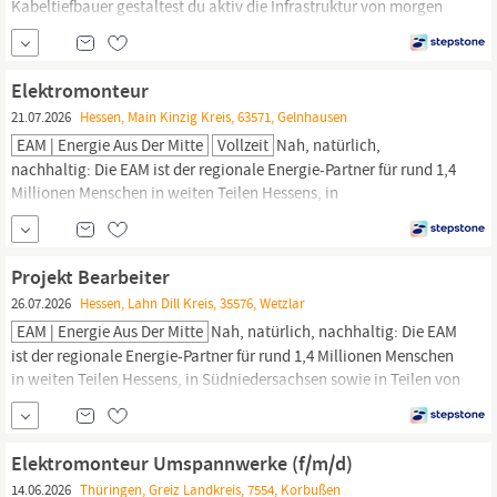
Kabeltiefbauer gestaltest du aktiv die Infrastruktur von morgen
mit, von Elektroinstallationen bis zur Wartung komplexer
Verkehrsleitsysteme. Hier findest du die Chance, deine Expertise
sinnvoll einzusetzen und einen echten Unterschied in der
Elektromonteur
Mobilität zu bewirken....
21.07.2026
Hessen, Main Kinzig Kreis, 63571, Gelnhausen
EAM | Energie Aus Der Mitte
Vollzeit
Nah, natürlich,
nachhaltig: Die EAM ist der regionale Energie-Partner für rund 1,4
Millionen Menschen in weiten Teilen Hessens, in
Südniedersachsen sowie in Teilen von Nordrhein-Westfalen,
Thüringen
und Rheinland-Pfalz. Als 100 Prozent kommunales
Unternehmen sorgt die EAM für eine sichere Energieversorgung,
Projekt Bearbeiter
entwickelt
26.07.2026
Hessen, Lahn Dill Kreis, 35576, Wetzlar
EAM | Energie Aus Der Mitte
Nah, natürlich, nachhaltig: Die EAM
ist der regionale Energie-Partner für rund 1,4 Millionen Menschen
in weiten Teilen Hessens, in Südniedersachsen sowie in Teilen von
Nordrhein-Westfalen,
Thüringen
und Rheinland-Pfalz. Als 100
Prozent kommunales Unternehmen sorgt die EAM für eine sichere
Energieversorgung, entwickelt
Elektromonteur Umspannwerke (f/m/d)
14.06.2026
Thüringen, Greiz Landkreis, 7554, Korbußen