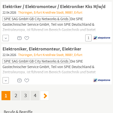
Energieversorgung in Jena und der Region.
Elektriker / Elektromonteur / Elektroniker Kks M/w/d
22.04.2026
Thüringen, Erfurt Kreisfreie Stadt, 99087, Erfurt
SPIE SAG GmbH GB City Networks & Grids
Die SPIE
Gastechnischer Service GmbH, Teil von SPIE Deutschland &
Zentraleuropa, ist führend im Bereich Gastechnik und bietet
innovative Lösungen rund um das Verteilnetz zu den
1
Versorgungsmedien Gas, Wasser und Strom an. Unsere
Leistungen umfassen Odorierservice, Wartung und
Elektroniker, Elektromonteur, Elektriker
Instandhaltung von Gasdruckregel- und Messanlagen,
22.04.2026
Thüringen, Erfurt Kreisfreie Stadt, 99087, Erfurt
bundesweiten Zählerservice,...
SPIE SAG GmbH GB City Networks & Grids
Die SPIE
Gastechnischer Service GmbH, Teil von SPIE Deutschland &
Zentraleuropa, ist führend im Bereich Gastechnik und bietet
innovative Lösungen rund um das Verteilnetz zu den
Versorgungsmedien Gas, Wasser und Strom an. Unsere
Leistungen umfassen Odorierservice, Wartung und
Instandhaltung von Gasdruckregel- und Messanlagen,
1
2
3
4
bundesweiten Zählerservice,...
Berufe & Begriffe