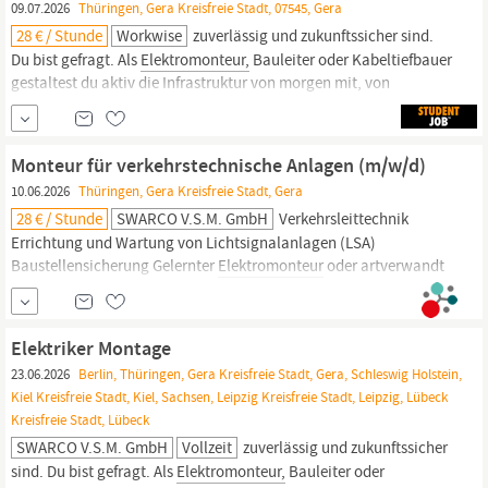
09.07.2026
Thüringen, Gera Kreisfreie Stadt, 07545, Gera
28 € / Stunde
Workwise
zuverlässig und zukunftssicher sind.
Du bist gefragt. Als
Elektromonteur,
Bauleiter oder Kabeltiefbauer
gestaltest du aktiv die Infrastruktur von morgen mit, von
Elektroinstallationen bis zur Wartung komplexer
Verkehrsleitsysteme. Hier findest du die Chance, deine Expertise
sinnvoll einzusetzen und einen echten Unterschied in der
Monteur für verkehrstechnische Anlagen (m/w/d)
Mobilität zu
10.06.2026
Thüringen, Gera Kreisfreie Stadt, Gera
28 € / Stunde
SWARCO V.S.M. GmbH
Verkehrsleittechnik
Errichtung und Wartung von Lichtsignalanlagen (LSA)
Baustellensicherung Gelernter
Elektromonteur
oder artverwandt
von Vorteil Erste Erfahrung im Elektro- und/oder Kabeltiefbau von
Vorteil Verantwortungsbewusstsein und Selbständigkeit im
Denken und Handeln Führerschein Klasse B erforderlich; Klasse
Elektriker Montage
C/CE fördern wir gerne!...
23.06.2026
Berlin, Thüringen, Gera Kreisfreie Stadt, Gera, Schleswig Holstein,
Kiel Kreisfreie Stadt, Kiel, Sachsen, Leipzig Kreisfreie Stadt, Leipzig, Lübeck
Kreisfreie Stadt, Lübeck
SWARCO V.S.M. GmbH
Vollzeit
zuverlässig und zukunftssicher
sind. Du bist gefragt. Als
Elektromonteur,
Bauleiter oder