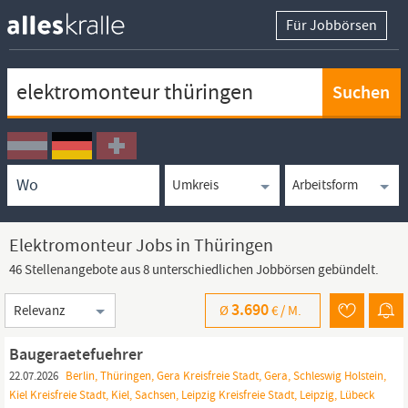
Für Jobbörsen
Keywortsuche
Ortssuche
Umkreissuche
Arbeitsform
Elektromonteur Jobs in Thüringen
46 Stellenangebote aus 8 unterschiedlichen Jobbörsen gebündelt.
Sortierung
3.690
Ø
€ /
M.
Baugeraetefuehrer
22.07.2026
Berlin, Thüringen, Gera Kreisfreie Stadt, Gera, Schleswig Holstein,
Kiel Kreisfreie Stadt, Kiel, Sachsen, Leipzig Kreisfreie Stadt, Leipzig, Lübeck