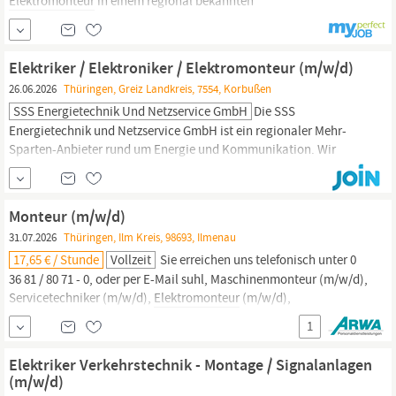
Elektromonteur
in einem regional bekannten
Handwerksunternehmen mit einem breiten Leistungsspektrum zu
arbeiten? Dann bist du in unserem Team genau richtig. Wir bieten
dir ein spannendes und abwechslungsreiches Tätigkeitsfeld.
Elektriker / Elektroniker / Elektromonteur (m/w/d)
26.06.2026
Thüringen, Greiz Landkreis, 7554, Korbußen
SSS Energietechnik Und Netzservice GmbH
Die SSS
Energietechnik und Netzservice GmbH ist ein regionaler Mehr-
Sparten-Anbieter rund um Energie und Kommunikation. Wir
liefern alle Leistungen rund um Strom-, Gas- und
Kommunikationsnetze aus einer Hand. Die SSS Gruppe ist eine
mittelständische, familiengeführte Unternehmensgruppe mit
Monteur (m/w/d)
über 600 Mitarbeitern in mehr als 30 Standorten. Mit fünf
31.07.2026
Thüringen, Ilm Kreis, 98693, Ilmenau
operativen...
17,65 € / Stunde
Vollzeit
Sie erreichen uns telefonisch unter 0
36 81 / 80 71 - 0, oder per E-Mail suhl, Maschinenmonteur (m/w/d),
Servicetechniker (m/w/d),
Elektromonteur
(m/w/d),
Kfz‑Mechaniker (m/w/d), Industriemechaniker (m/w/d), Bau‑ und
1
Montagefacharbeiter (m/w/d) oder Verfahrensmechaniker
(m/w/d) Bewerben Sie sich jetzt online!
Elektriker Verkehrstechnik - Montage / Signalanlagen
(m/w/d)