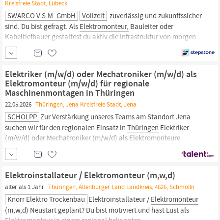
Kreisfreie Stadt, Lübeck
SWARCO V.S.M. GmbH
Vollzeit
zuverlässig und zukunftssicher
sind. Du bist gefragt. Als
Elektromonteur,
Bauleiter oder
Kabeltiefbauer gestaltest du aktiv die Infrastruktur von morgen
mit, von Elektroinstallationen bis zur Wartung komplexer
Verkehrsleitsysteme. Hier findest du die Chance, deine Expertise
sinnvoll einzusetzen und einen echten Unterschied in der
Elektriker (m/w/d) oder Mechatroniker (m/w/d) als
Mobilität zu bewirken.
Elektromonteur (m/w/d) für regionale
Maschinenmontagen in Thüringen
22.05.2026
Thüringen, Jena Kreisfreie Stadt, Jena
SCHOLPP
Zur Verstärkung unseres Teams am Standort Jena
suchen wir für den regionalen Einsatz in
Thüringen
Elektriker
(m/w/d) oder Mechatroniker (m/w/d) als
Elektromonteure
(m/w/d) für regionale Maschinenmontagen. Ihre
Herausforderung: Wir bewegen die Industrie. Schnelle
Erreichbarkeit und hohe Flexibilität sind unsere Stärken in der
Elektroinstallateur / Elektromonteur (m,w,d)
älter als 1 Jahr
Thüringen, Altenburger Land Landkreis, 4626, Schmölln
Knorr Elektro Trockenbau
Elektroinstallateur /
Elektromonteur
(m,w,d) Neustart geplant? Du bist motiviert und hast Lust als