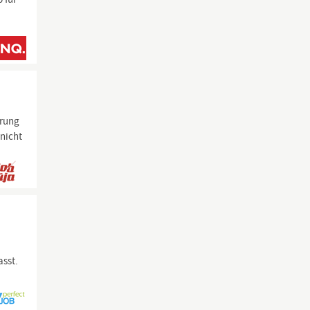
hrung
 nicht
asst.