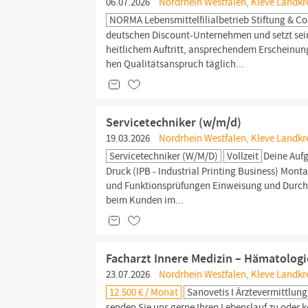
06.07.2026
Nordrhein Westfalen, Kleve Landkr
NORMA Lebensmittelfilialbetrieb Stiftung & C
deut­schen Dis­count-Un­ter­neh­men und setzt sein 
heit­li­chem Auf­tritt, an­spre­chen­dem Er­schei­nu
hen Qua­li­täts­an­spruch täg­lich...
Servicetechniker (w/m/d)
19.03.2026
Nordrhein Westfalen, Kleve Landkr
Servicetechniker (w/m/d)
Vollzeit
Deine Aufg
Druck (IPB - Industrial Printing Business) Mo
und Funktionsprüfungen Einweisung und Durc
beim Kunden im...
Facharzt Innere Medizin – Hämatologie
23.07.2026
Nordrhein Westfalen, Kleve Landkr
12.500 € / Monat
Sanovetis I Ärztevermittlung
senden Sie uns gerne Ihren Lebenslauf zu oder k