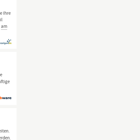
e Ihre
il
h
am
ne
ftige
eiten.
erden.