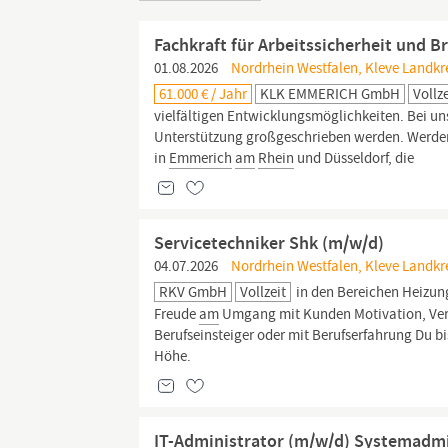
Fachkraft für Arbeitssicherheit und 
01.08.2026
Nordrhein Westfalen, Kleve Landkr
61.000 € / Jahr
KLK EMMERICH GmbH
Vollze
vielfältigen Entwicklungsmöglichkeiten. Bei un
Unterstützung großgeschrieben werden. Werden 
in
Emmerich
am
Rhein
und Düsseldorf, die
Servicetechniker Shk (m/w/d)
04.07.2026
Nordrhein Westfalen, Kleve Landkr
RKV GmbH
Vollzeit
in den Bereichen Heizung
Freude
am
Umgang mit Kunden Motivation, Ve
Berufseinsteiger oder mit Berufserfahrung Du b
Höhe.
IT-Administrator (m/w/d) Systemadmini