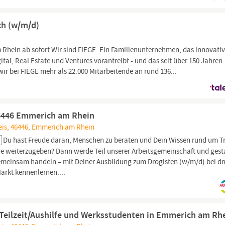
ch (w/m/d)
m
Rhein
ab sofort Wir sind FIEGE. Ein Familienunternehmen, das innovati
tal, Real Estate und Ventures vorantreibt - und das seit über 150 Jahren.
ir bei FIEGE mehr als 22.000 Mitarbeitende an rund 136...
46446 Emmerich am Rhein
eis, 46446, Emmerich am Rhein
Du hast Freude daran, Menschen zu beraten und Dein Wissen rund um T
e weiterzugeben? Dann werde Teil unserer Arbeitsgemeinschaft und gest
gemeinsam handeln – mit Deiner Ausbildung zum Drogisten (w/m/d) bei d
arkt kennenlernen:...
n Teilzeit/Aushilfe und Werksstudenten in Emmerich am Rh