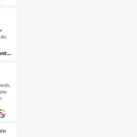
ve
 Als
rends,
alte
m.
ein