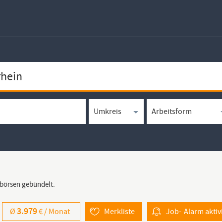
bbörsen gebündelt.
3.979
Ø
€ /
Monat
Merkliste
Job-
Alarm
aktiv