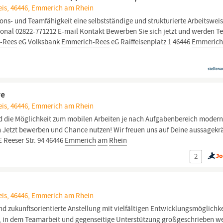
eis, 46446, Emmerich am Rhein
s- und Teamfähigkeit eine selbstständige und strukturierte Arbeitsweis
sonal 02822-771212 E-mail Kontakt Bewerben Sie sich jetzt und werden Te
-Rees
eG Volksbank
Emmerich-Rees
eG Raiffeisenplatz 1 46446
Emmeric
re
eis, 46446, Emmerich am Rhein
und die Möglichkeit zum mobilen Arbeiten je nach Aufgabenbereich moder
 Jetzt bewerben und Chance nutzen! Wir freuen uns auf Deine aussagekrä
Reeser Str. 94 46446
Emmerich
am
Rhein
2
eis, 46446, Emmerich am Rhein
nd zukunftsorientierte Anstellung mit vielfältigen Entwicklungsmöglichk
ld, in dem Teamarbeit und gegenseitige Unterstützung großgeschrieben w