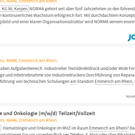
eis, 46446, Emmerich am Rhein
o. KG NL Kerpen
NOR­MA ge­hört seit über fünf Jahr­zehn­ten zu den füh­ren­
kon­ti­nu­ier­li­ches Wachs­tum er­folg­reich fort: Mit durch­dach­tem Kon­zept
ngs­bild und ei­ner kla­ren Or­ga­ni­sa­ti­ons­struk­tur wird NOR­MA sei­nem enor
eis, 46446, Emmerich am Rhein
aben Aufgabenbereich: Industrieller Textildirektdruck und/oder Wide Fo
ntage und Inbetriebnahme von Industriedruckern Durchführung von Repara
hführung von technischen Schulungen
am
Standort
Emmerich
am
Rhein,
 und Onkologie (m/w/d) Teilzeit/Vollzeit
eis, 46446, Emmerich am Rhein
Hämatologie und Onkologie im MVZ im Raum
Emmerich
am
Rhein?
Da
ontaktieren Sie uns unverbindlich per Telefon, E-Mail oder über WhatsApp