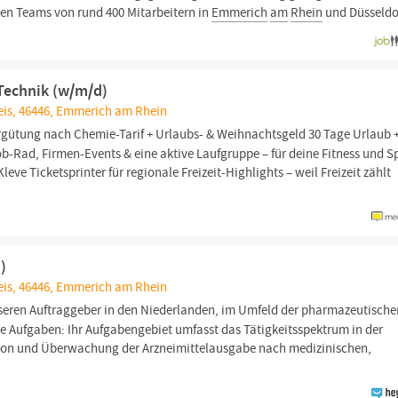
ten Teams von rund 400 Mitarbeitern in
Emmerich
am
Rhein
und Düsseldor
Technik (w/m/d)
eis, 46446, Emmerich am Rhein
ergütung nach Chemie-Tarif + Urlaubs- & Weihnachtsgeld 30 Tage Urlaub 
-Rad, Firmen-Events & eine aktive Laufgruppe – für deine Fitness und 
leve Ticketsprinter für regionale Freizeit-Highlights – weil Freizeit zählt
)
eis, 46446, Emmerich am Rhein
seren Auftraggeber in den Niederlanden, im Umfeld der pharmazeutische
hre Aufgaben: Ihr Aufgabengebiet umfasst das Tätigkeitsspektrum in der
ion und Überwachung der Arzneimittelausgabe nach medizinischen,