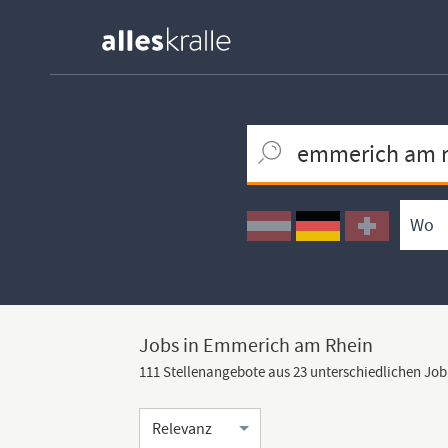
Keywortsuche
Ortssuche
Umkreissuche
Arbeitsform
Jobs in Emmerich am Rhein
111 Stellenangebote aus 23 unterschiedlichen Jo
Sortierung