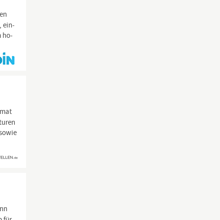
den
, ein­
m ho­
rmat
turen
sowie
nn
 für