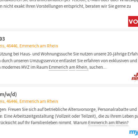
 nicht exakt Ihren Vorstellungen entspricht, beraten wir Sie gerne zu
193
eis, 46446, Emmerich am Rhein
tützung bei Haus- und Wohnungssuche Sie nutzen unsere 20-jährige Erfa
 durch unseren Umzugsservice entlastet Sie erfahren von exklusiven und
 ein modernes MVZ im Raum
Emmerich
am
Rhein,
suchen...
(m/w/d)
eis, 46446, Emmerich am Rhein
gen: Freuen Sie sich auf betriebliche Altersvorsorge, Personalrabatte und
: Eine Arbeitszeitgestaltung (Vollzeit oder Teilzeit), die zu Ihrem Leben p
 Rücksicht auf Ihr Familienleben nimmt. Warum
Emmerich
am
Rhein?