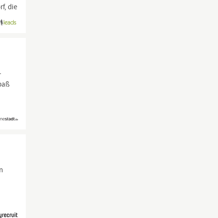
f, die
+
Spaß
n