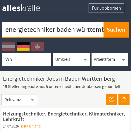
Für Jobbörsen
Keywortsuche
Ortssuche
Umkreissuche
Arbeitsform
Energietechniker Jobs in Baden Württemberg
19 Stellenangebote aus 5 unterschiedlichen Jobbörsen gebündelt.
Sortierung
Heizungstechniker, Energietechniker, Klimatechniker,
Lehrkraft
14.07.2026
Deutschland