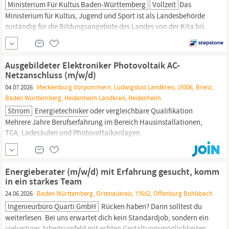
Ministerium Für Kultus Baden-Württemberg
Vollzeit
Das
Ministerium für Kultus, Jugend und Sport ist als Landesbehörde
zuständig für die Bildungsangebote des Landes von der Kita bis
zur Hochschulreife. Ihr Ziel: Lehrkraft (m/w/d) im Bereich
Sanitär-, Heizungs- und Klimatechnik bzw. Energietechnik an
beruflichen Schulen in
Baden-Württemberg
Die Vermittlung von
Ausgebildeter Elektroniker Photovoltaik AC-
beruflichen und
Netzanschluss (m/w/d)
04.07.2026
Mecklenburg Vorpommern, Ludwigslust Landkreis, 19306, Brenz,
Baden Württemberg, Heidenheim Landkreis, Heidenheim
Strrom
Energietechniker
oder vergleichbare Qualifikation
Mehrere Jahre Berufserfahrung im Bereich Hausinstallationen,
TGA, Ladesäulen und Photovoltaikanlagen,
Energiespeichersysteme wünschenswert Du bist in der Lage den
Netzanschluss einer PV-Anlage (von Wechselrichter-Ausgang bis
zum Netzanschlusspunkt) AC-seitig selbst zu montieren und in
Energieberater (m/w/d) mit Erfahrung gesucht, komm
Betrieb zu nehmen...
in ein starkes Team
24.06.2026
Baden Württemberg, Ortenaukreis, 77652, Offenburg Bohlsbach
Ingenieurbüro Quarti GmbH
Rücken haben? Dann solltest du
weiterlesen. Bei uns erwartet dich kein Standardjob, sondern ein
vielseitiges Arbeitsumfeld mit echten Gestaltungsmöglichkeiten.