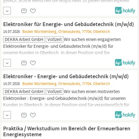
gesetzt JEDEM Menschen die Möglichkeit zu geben seinen eigenen
Ökostrom herstellen zu können. Wir entwickeln und vertreiben
innovative Energielösung für den Balkon, Garten oder die
Terrasse und schaffen dadurch Möglichkeiten der
Elektroniker für Energie- und Gebäudetechnik (m/w/d)
Ökostromerzeugung in einem breit...
15.07.2026
Baden Württemberg, Ortenaukreis, 77704, Oberkirch
DEKRA Arbeit GmbH
Vollzeit
Wir suchen einen engagierten
Elektroniker für Energie- und Gebäudetechnik (m/w/d) für
unseren Kunden in Oberkirch. In dieser Position sind Sie
verantwortlich für die Planung, Installation und Wartung von
elektrischen Anlagen in Wohn- und Geschäftsgebäuden. Wenn Sie
eine Leidenschaft für Elektrotechnik haben und gerne im Team
Elektroniker - Energie- und Gebäudetechnik (m/w/d)
arbeiten, freuen wir uns auf Ihre Bewerbung....
15.07.2026
Baden Württemberg, Ortenaukreis, 77704, Oberkirch
DEKRA Arbeit GmbH
Vollzeit
Wir suchen einen motivierten
Elektroniker - Energie- und Gebäudetechnik (m/w/d) für unseren
Kunden in Oberkirch. In dieser Position sind Sie verantwortlich für
die Installation, Wartung und Reparatur von elektrischen
Systemen in Wohn- und Gewerbegebäuden. Wenn Sie ein
Interesse an Elektrotechnik haben und gerne im Team arbeiten,
Praktika / Werkstudium im Bereich der Erneuerbaren
freuen wir uns auf Ihre Bewerbung....
Energiesysteme