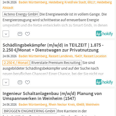
24.06.2026
Baden Württemberg, Heidelberg Kreisfreie Stadt, 69117, Heidelberg
Altstadt
Acteno Energy GmbH
Die Energiewende ist in vollem Gange. Die
Energieerzeugung wird schrittweise auf erneuerbare Energie
umgestellt und die Netze entwickeln sich zu Smart Grids, in denen
Erzeuger, Verbraucher und Händler eng kooperieren. Acteno stellt
die Lösungen bereit, damit Unternehmen aus Industrie und
Gewerbe in diesem Umfeld Chancen erkennen und nutzen
Schädlingsbekämpfer (m/w/d) in TEILZEIT | 1.875 -
können. Wir suchen kluge Köpfe...
2.250 €/Monat + Dienstwagen zur Privatnutzung
24.06.2026
Baden Württemberg, Rastatt Landkreis, 76437, Rastatt Location
2.250 € / Monat
Riverstate Premium Recruiting
Sie sind
ausgebildeter Schädlingsbekämpfer und auf der Suche nach
neuen beruflichen Chancen? Einer Chance, bei der Sie nicht nur
Ihre fachliche Expertise unter Beweis stellen, sondern auch in
Teilzeit (25 oder 30 Stunden/Woche) arbeiten können? Dann ist
dieses Angebot in der Schädlingsbekämpfung genau das Richtige
Ingenieur Schaltanlagenbau (m/w/d) Planung von
für Sie! Es erwarten Sie eine interessante und...
Umspannwerken in Weinheim (1547)
24.06.2026
Baden Württemberg, Rhein Neckar Kreis, 69469, Weinheim
BRÜGGEN ENGINEERING GmbH
Ihre Karriere in der