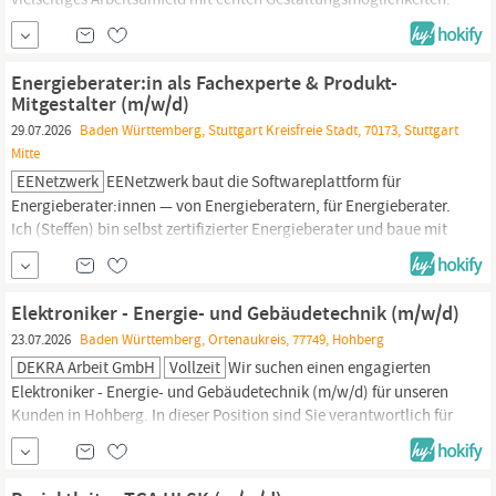
Wir sind seit über 40 Jahren ein gefragter Partner für Tragwerks-
und Energieplanung in
Baden.
Wir planen vielseitig, sowohl
kleinere, als auch umfangreiche Projekte:
Energieberater:in als Fachexperte & Produkt-
Mitgestalter (m/w/d)
29.07.2026
Baden Württemberg, Stuttgart Kreisfreie Stadt, 70173, Stuttgart
Mitte
EENetzwerk
EENetzwerk baut die Softwareplattform für
Energieberater:innen — von Energieberatern, für Energieberater.
Ich (Steffen) bin selbst zertifizierter Energieberater und baue mit
meinem Team die Software, die uns den Alltag abnimmt. Ich
suche jemanden, der seit ein paar Jahren berät und mehr
gestalten will: sein Praxiswissen weitergeben und direkt am
Elektroniker - Energie- und Gebäudetechnik (m/w/d)
Produkt mitwirken....
23.07.2026
Baden Württemberg, Ortenaukreis, 77749, Hohberg
DEKRA Arbeit GmbH
Vollzeit
Wir suchen einen engagierten
Elektroniker - Energie- und Gebäudetechnik (m/w/d) für unseren
Kunden in Hohberg. In dieser Position sind Sie verantwortlich für
die Installation, Wartung und Reparatur von elektrischen Anlagen
im Bereich der Energie- und Gebäudetechnik. Wenn Sie eine
Leidenschaft für Elektrotechnik haben und gerne in einem