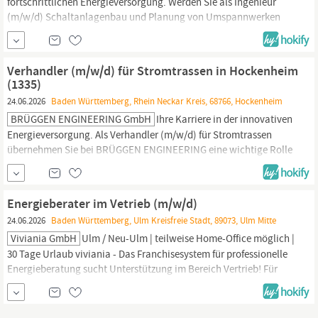
fortschrittlichen Energieversorgung. Werden Sie als Ingenieur
(m/w/d) Schaltanlagenbau und Planung von Umspannwerken
bei BRÜGGEN ENGINEERING in Weinheim zur Schlüsselfigur in
der Energieinfrastruktur. In dieser Position planen und realisieren
Sie Schaltanlagen und Umspannwerke für die Energieversorgung.
Verhandler (m/w/d) für Stromtrassen in Hockenheim
Ihre Erfahrung im Schaltanlagenbau und Ihre...
(1335)
24.06.2026
Baden Württemberg, Rhein Neckar Kreis, 68766, Hockenheim
BRÜGGEN ENGINEERING GmbH
Ihre Karriere in der innovativen
Energieversorgung. Als Verhandler (m/w/d) für Stromtrassen
übernehmen Sie bei BRÜGGEN ENGINEERING eine wichtige Rolle
in der Sicherstellung eines stabilen Energieversorgungsnetzes.
Tragen Sie dazu bei, einen reibungslosen Betrieb der
Stromtrassen durch professionelle Verhandlungen und sorgfältige
Energieberater im Vetrieb (m/w/d)
Dokumentation zu sichern. AUFGABEN...
24.06.2026
Baden Württemberg, Ulm Kreisfreie Stadt, 89073, Ulm Mitte
Viviania GmbH
Ulm / Neu-Ulm | teilweise Home-Office möglich |
30 Tage Urlaub viviania - Das Franchisesystem für professionelle
Energieberatung sucht Unterstützung im Bereich Vertrieb! Für
den Aufbau und die eigenständige Betreuung unseres Standorts
im Raum Ulm / Neu-Ulm suchen wir engagierte und
leistungsorientierte Nachwuchskräfte im Bereich