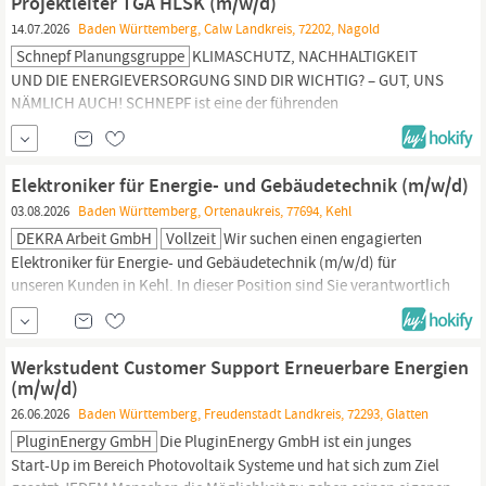
Projektleiter TGA HLSK (m/w/d)
dynamischen Umfeld arbeiten,...
14.07.2026
Baden Württemberg, Calw Landkreis, 72202, Nagold
Schnepf Planungsgruppe
KLIMASCHUTZ, NACHHALTIGKEIT
UND DIE ENERGIEVERSORGUNG SIND DIR WICHTIG? – GUT, UNS
NÄMLICH AUCH! SCHNEPF ist eine der führenden
Planungsgruppen im Bereich erneuerbarer Energien und
technischer Gebäudeausrüstung in Deutschland mit Hauptsitz in
Nagold (Schwarzwald) und je einer Niederlassung in Baunatal
Elektroniker für Energie- und Gebäudetechnik (m/w/d)
bei Kassel und Nürnberg. Durch innovative und hocheffiziente
03.08.2026
Baden Württemberg, Ortenaukreis, 77694, Kehl
Energie...
DEKRA Arbeit GmbH
Vollzeit
Wir suchen einen engagierten
Elektroniker für Energie- und Gebäudetechnik (m/w/d) für
unseren Kunden in Kehl. In dieser Position sind Sie verantwortlich
für die Planung, Installation und Wartung von elektrischen
Systemen in verschiedenen Einrichtungen. Wenn Sie eine
Leidenschaft für Technik haben und gerne im Team arbeiten,
Werkstudent Customer Support Erneuerbare Energien
freuen wir uns auf Ihre Bewerbung. Aufgaben: -...
(m/w/d)
26.06.2026
Baden Württemberg, Freudenstadt Landkreis, 72293, Glatten
PluginEnergy GmbH
Die PluginEnergy GmbH ist ein junges
Start-Up im Bereich Photovoltaik Systeme und hat sich zum Ziel