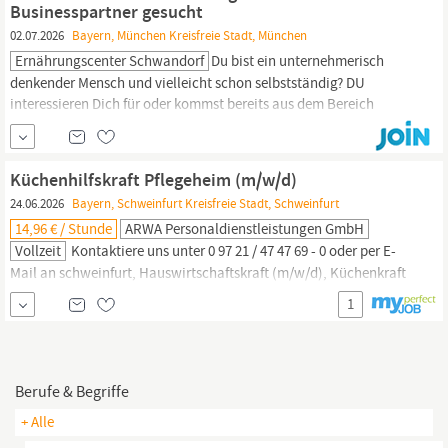
Businesspartner gesucht
02.07.2026
Bayern, München Kreisfreie Stadt, München
Ernährungscenter Schwandorf
Du bist ein unternehmerisch
denkender Mensch und vielleicht schon selbstständig? DU
interessieren Dich für oder kommst bereits aus dem Bereich
Ernährung oder Sport/Wellness und möchtest in diesem Bereich
Deine Zukunft aufbauen? Deine Vorteile: - Fertiges Konzept -
Branchenfremder Einstieg möglich - Flexible Arbeitszeiten -
Küchenhilfskraft Pflegeheim (m/w/d)
Neben- oder Haupteinkommen - Bestehende...
24.06.2026
Bayern, Schweinfurt Kreisfreie Stadt, Schweinfurt
14,96 € / Stunde
ARWA Personaldienstleistungen GmbH
Vollzeit
Kontaktiere uns unter 0 97 21 / 47 47 69 - 0 oder per E-
Mail an schweinfurt, Hauswirtschaftskraft (m/w/d), Küchenkraft
(m/w/d), Koch (m/w/d) (m/w/d), Verpflegungsfachkraft (m/w/d),
1
Servicekraft Küche (m/w/d) oder
Ernährungsberater/in
(m/w/d)
Bewirb Dich jetzt! Mit Deiner Bewerbung erklärst Du Dich mit den
Datenschutzrichtlinien der Firma ARWA...
Berufe & Begriffe
+ Alle