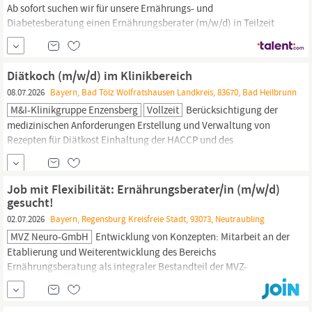
Ab sofort suchen wir für unsere Ernährungs- und
Diabetesberatung einen
Ernährungsberater
(m/w/d) in Teilzeit
(23h) Das Krankenhaus Barmherzige Brüder Regensburg ist
akademisches Lehrkrankenhaus der Universität Regensburg und
mit 985 Planbetten und rund 3.800 Mitarbeiterinnen und
Diätkoch (m/w/d) im Klinikbereich
Mitarbeitern das
08.07.2026
Bayern, Bad Tölz Wolfratshausen Landkreis, 83670, Bad Heilbrunn
M&i-Klinikgruppe Enzensberg
Vollzeit
Berücksichtigung der
medizinischen Anforderungen Erstellung und Verwaltung von
Rezepten für Diätkost Einhaltung der HACCP und des
Lebensmittelgesetzes Zusammenarbeit mit Ärzten,
Ernährungsberatern
und anderen medizinischen Fachkräften
Über uns In der m&i-Fachklinik Bad Heilbrunn behandeln wir
Job mit Flexibilität: Ernährungsberater/in (m/w/d)
Patienten in den Fachbereichen Neurologie,
gesucht!
02.07.2026
Bayern, Regensburg Kreisfreie Stadt, 93073, Neutraubling
MVZ Neuro-GmbH
Entwicklung von Konzepten: Mitarbeit an der
Etablierung und Weiterentwicklung des Bereichs
Ernährungsberatung als integraler Bestandteil der MVZ-
Leistungen. Qualifikation Gerne erstelle ich für Sie eine
professionelle Stellenausschreibung für eine
Ernährungsberaterin/einen
Ernährungsberater
in Ihrem MVZ. Ich