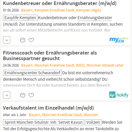
Kundenbetreuer oder Ernährungsberater (m/w/d)
habe die Überschrift modern...
07.05.2026
Bayern, Kempten Kreisfreie Stadt, Kempten Allgäu
Easylife Kempten
Kundenbetreuer oder
Ernährungsberater
(m/w/d) Zur Unterstützung unseres Standorts in Kempten, suchen
wir ab sofort einen Mitarbeiter/in auf Basis von Vollzeit. Bei
easylife unterstützen Sie Menschen professionell beim gesunden
Abnehmen. Sie haben ein gepflegtes Erscheinungsbild,
selbstbewusstes Auftreten, Erfahrungen im Bereich Vertrieb und
Fitnesscoach oder Ernährungsberater als
Spaß am...
Businesspartner gesucht
24.06.2026
Bayern, München Kreisfreie Stadt, 80331, München Altstadt Lehel
Ernährungscenter Schwandorf
Du bist ein unternehmerisch
denkender Mensch und vielleicht schon selbstständig? DU
interessieren Dich für oder kommst bereits aus dem Bereich
Ernährung oder Sport/Wellness und möchtest in diesem Bereich
Deine Zukunft aufbauen? Deine Vorteile: - Fertiges Konzept -
Branchenfremder Einstieg möglich - Flexible Arbeitszeiten -
Verkaufstalent im Einzelhandel (m/w/d)
Neben- oder Haupteinkommen - Bestehende...
älter als 1 Jahr
Bayern, München Kreisfreie Stadt, München
Sprint München Situlistr. Inh. Servet Kavun
Vollzeit
Werden Sie
Teil der Erfolgsgeschichte Als Verkäufer/in an einer Tankstelle zu