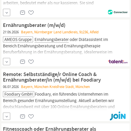
arbeiten, bedeutet mehr als nur kassieren. Sie sind
Markenbotschafter,
Ernährungsberater,
Zuhörer, Problemlöser
und Ersthelfer – in einer Person. Sie stehen für den ;Guten Tag“,
den wir unseren Kunden versprechen und stellen sich mit Ihrer
Ernährungsberater (m/w/d)
Freundlichkeit und der Freude an...
27.05.2026
Bayern, Nürnberger Land Landkreis, 91236, Alfeld
AMEOS Gruppe
Ernährungsberater
oder Diätassistent im
Bereich Ernährungsberatung und Ernährungstherapie
Berufserfahrung in der Ernährungsberatung, idealerweise im
klinischen oder therapeutischen Umfeld, wünschenswert Hohe
Sozialkompetenz sowie ein reflektiertes und teamorientiertes
Auftreten im multiprofessionellen Team Flexibilität,
Remote: Selbstständige/r Online Coach &
Innovationsfreude und
Ernährungsberater/in (m/w/d) bei Foodiary
06.07.2026
Bayern, München Kreisfreie Stadt, München
Foodiary GmbH
Foodiary, ein führendes Unternehmen im
Bereich gesunder Ernährungsumstellung. Aktuell arbeiten wir
deutschlandweit mit über 100 Online
Ernährungsberatern
und
Coaches, sowie über 300 Kooperationspartnern zusammen.
Foodiary bietet dir zahlreiche Vorteile: Gesunde Ernährung leicht
gemacht: Foodiary hat sich zum Ziel gesetzt, gesunde Ernährung
Fitnesscoach oder Ernährungsberater als