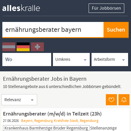
Für Jobbörsen
Keywortsuche
Ortssuche
Umkreissuche
Arbeitsform
Ernährungsberater Jobs in Bayern
10 Stellenangebote aus 6 unterschiedlichen Jobbörsen gebündelt.
Sortierung
Ernährungsberater (m/w/d) in Teilzeit (23h)
27.06.2026
Bayern, Regensburg Kreisfreie Stadt, Regensburg
Krankenhaus Barmherzige Brüder Regensburg
Stellenanzeige