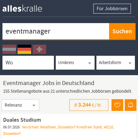
Für Jobbörsen
Keywortsuche
Ortssuche
Umkreissuche
Arbeitsform
Eventmanager Jobs in Deutschland
155 Stellenangebote aus 21 unterschiedlichen Jobbörsen gebündelt.
Sortierung
3.244
Ø
€ /
M.
Duales Studium
06.07.2026
Nordrhein Westfalen, Düsseldorf Kreisfreie Stadt, 40210,
Düsseldorf