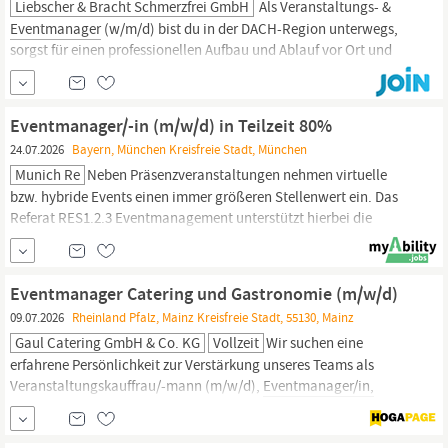
Liebscher & Bracht Schmerzfrei GmbH
Als Veranstaltungs- &
Eventmanager
(w/m/d) bist du in der DACH-Region unterwegs,
sorgst für einen professionellen Aufbau und Ablauf vor Ort und
schaffst eine Atmosphäre, in der sich unsere Teilnehmenden
rundum wohlfühlen. Dabei bist du mehr als nur organisatorische
Unterstützung: Du bist Gastgeber, Möglichmacher und Teil
Eventmanager/-in (m/w/d) in Teilzeit 80%
unseres #teamliebscherbracht.
24.07.2026
Bayern, München Kreisfreie Stadt, München
Munich Re
Neben Präsenzveranstaltungen nehmen virtuelle
bzw. hybride Events einen immer größeren Stellenwert ein. Das
Referat RES1.2.3 Eventmanagement unterstützt hierbei die
Geschäfts- und Zentralbereiche von Munich Re bei der Planung,
Organisation und Durchführung von Veranstaltungen. Zur
Erweiterung unseres Teams suchen wir einen erfahrenen
Eventmanager Catering und Gastronomie (m/w/d)
Eventmanager
mit...
09.07.2026
Rheinland Pfalz, Mainz Kreisfreie Stadt, 55130, Mainz
Gaul Catering GmbH & Co. KG
Vollzeit
Wir suchen eine
erfahrene Persönlichkeit zur Verstärkung unseres Teams als
Veranstaltungskauffrau/-mann (m/w/d),
Eventmanager/in,
Veranstaltungs- oder Serviceleiter/in. Deine Aufgaben: Du
übernimmst die Veranstaltungsabsprachen mit dem Team und