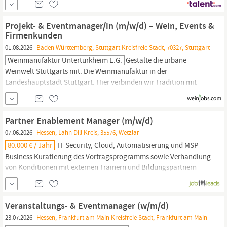
sind Sie das Herz unseres Berliner Büros und tragen maßgeblich
zu einem positiven und produktiven Arbeitsumfeld...
Projekt- & Eventmanager/in (m/w/d) – Wein, Events &
Firmenkunden
01.08.2026
Baden Württemberg, Stuttgart Kreisfreie Stadt, 70327, Stuttgart
Weinmanufaktur Untertürkheim E.G.
Gestalte die urbane
Weinwelt Stuttgarts mit. Die Weinmanufaktur in der
Landeshauptstadt Stuttgart. Hier verbinden wir Tradition mit
modernen Weinerlebnissen. Für die Weiterentwicklung unseres
Veranstaltungsbereichs suchen wir zum 01.09.2026 eine
engagierte Persönlichkeit mit Ideen, Organisationstalent und
Partner Enablement Manager (m/w/d)
Begeisterung für besondere Erlebnisse. Deine Aufgaben Akquise
07.06.2026
Hessen, Lahn Dill Kreis, 35576, Wetzlar
und...
80.000 € / Jahr
IT-Security, Cloud, Automatisierung und MSP-
Business Kuratierung des Vortragsprogramms sowie Verhandlung
von Konditionen mit externen Trainern und Bildungspartnern
Koordination und Abstimmung mit Trainern, Content-Erstellern
und
Eventmanagern
zur Sicherstellung der Schulungslogistik
Weiterentwicklung und Pflege der E-Learning-Plattform...
Veranstaltungs- & Eventmanager (w/m/d)
23.07.2026
Hessen, Frankfurt am Main Kreisfreie Stadt, Frankfurt am Main