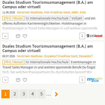
Duales Studium Tourismusmanagement (B.A.) am
Campus oder virtuell
11.06.2026
Nordrhein Westfalen, Köln Kreisfreie Stadt, 50667, Köln
270 € / Monat
IU Internationale Hochschule
Vollzeit
und ein
offenes Auftreten Karrieremöglichkeiten: Hotelmanager:in
Eventmanager:in
Travel Sales Manager:in und weitere spannende
Berufe Du fragst Dich, bei welchen Praxispartnern Du
1
durchstarten kannst? Wir bieten Dir eine große Auswahl, zu der
beispielsweise die Dorint Hotels & Resort, TUI, McDonalds und
Duales Studium Tourismusmanagement (B.A.) am
Sixt SE zählen.
Campus oder virtuell
06.07.2026
Nordrhein Westfalen, Düsseldorf Kreisfreie Stadt, Düsseldorf
270 € / Monat
IU Internationale Hochschule
Eventmanager:in
Travel Sales Manager:in und weitere spannende Berufe Du fragst
Dich, bei welchen Praxispartnern Du durchstarten kannst? Wir
bieten Dir eine große Auswahl, zu der beispielsweise die Dorint
1
Hotels & Resort, TUI, McDonalds und Sixt SE zählen. Auf Dich
warten auf jeden Fall ideale Karriereperspektiven durch
praxisorientierte Lehre: 2 von 3
1
2
3
4
5
…