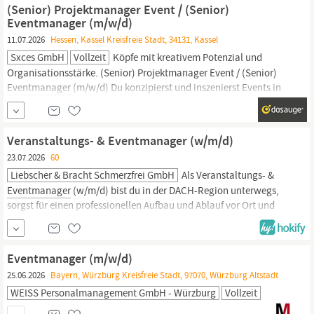
unseren exklusiven Kunden für Veranstaltungen Du bist
(Senior) Projektmanager Event / (Senior)
verantwortlicher Ansprechpartner
Eventmanager (m/w/d)
11.07.2026
Hessen, Kassel Kreisfreie Stadt, 34131, Kassel
Sxces GmbH
Vollzeit
Köpfe mit kreativem Potenzial und
Organisationsstärke. (Senior) Projektmanager Event / (Senior)
Eventmanager
(m/w/d) Du konzipierst und inszenierst Events in
unterschiedlichen Formaten. Als zentraler Ansprechpartner
(m/w/d) für unsere Kunden übernimmst du die Verantwortung für
die gesamte Projektabwicklung: von der Konzeption bis zur
Veranstaltungs- & Eventmanager (w/m/d)
Umsetzung vor Ort.
23.07.2026
60
Liebscher & Bracht Schmerzfrei GmbH
Als Veranstaltungs- &
Eventmanager
(w/m/d) bist du in der DACH-Region unterwegs,
sorgst für einen professionellen Aufbau und Ablauf vor Ort und
schaffst eine Atmosphäre, in der sich unsere Teilnehmenden
rundum wohlfühlen. Dabei bist du mehr als nur organisatorische
Unterstützung: Du bist Gastgeber, Möglichmacher und Teil
Eventmanager (m/w/d)
unseres #teamliebscherbracht.
25.06.2026
Bayern, Würzburg Kreisfreie Stadt, 97070, Würzburg Altstadt
WEISS Personalmanagement GmbH - Würzburg
Vollzeit