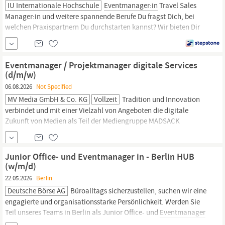
IU Internationale Hochschule
Eventmanager:in
Travel Sales
Manager:in und weitere spannende Berufe Du fragst Dich, bei
welchen Praxispartnern Du durchstarten kannst? Wir bieten Dir
eine große Auswahl, zu der beispielsweise die Dorint Hotels &
Resort, TUI, McDonalds und Sixt SE zählen. Auf Dich warten auf
jeden Fall ideale Karriereperspektiven durch praxisorientierte
Eventmanager / Projektmanager digitale Services
Lehre: 2 von 3
(d/m/w)
06.08.2026
Not Specified
MV Media GmbH & Co. KG
Vollzeit
Tradition und Innovation
verbindet und mit einer Vielzahl von Angeboten die digitale
Zukunft von Medien als Teil der Mediengruppe MADSACK
gestaltet. Wir suchen in Rostock für unser Vertriebsmarketing
unbefristet einen
Eventmanager/Projektmanager
digitale
Services (d/m/w). Für deine Story bedeutet das konkret
Junior Office- und Eventmanager in - Berlin HUB
Ganzheitliches Eventmanagement:
(w/m/d)
22.05.2026
Berlin
Deutsche Börse AG
Büroalltags sicherzustellen, suchen wir eine
engagierte und organisationsstarke Persönlichkeit. Werden Sie
Teil unseres Teams in Berlin als Junior Office- und
Eventmanager
in (m/w/d). Ihre Verantwortlichkeiten: In dieser vielseitigen Rolle