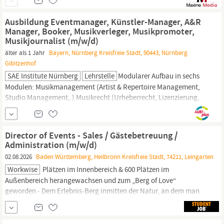
Ausbildung Eventmanager, Künstler-Manager, A&R
Manager, Booker, Musikverleger, Musikpromoter,
Musikjournalist (m/w/d)
älter als 1 Jahr
Bayern, Nürnberg Kreisfreie Stadt, 90443, Nürnberg
Gibitzenhof
SAE Institute Nürnberg
Lehrstelle
Modularer Aufbau in sechs
Modulen: Musikmanagement (Artist & Repertoire Management,
Studio Management,.) Musikrecht (Urheberrecht, Lizenzierung,
Veranstaltungsrecht, Vertragsrecht,.) Musikmarkt (Budgetierung,
Musikverlag, Plattenlabel, Musikvertrieb,.) Veranstaltungsmarkt
(Eventmanagement, Konzeptentwicklung, Konzert- &
Director of Events - Sales / Gästebetreuung /
Tourneeplanung,.) Kommunikation ...
Administration (m/w/d)
02.08.2026
Baden Württemberg, Heilbronn Kreisfreie Stadt, 74211, Leingarten
Workwise
Plätzen im Innenbereich & 600 Plätzen im
Außenbereich herangewachsen und zum „Berg of Love“
geworden - Dem Erlebnis-Berg inmitten der Natur, an dem man
spürt, dass Liebe in jedem Detail steckt.Du liebst Events, die
Menschen begeistern? Die Heuchelberger Warte sucht aktuell
einen
Eventmanager
(m/w/d), der besondere Feste möglich