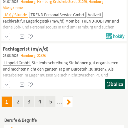
04.07.2026
Hamburg, Hamburg Kreisfreie Stadt, 21029, Hamburg
Altengamme
18 € / Stunde
TREND PersonalService GmbH
Vollzeit
Fachkraft für Lagerlogistik (m/w/d) Moin bei TREND·JOB! Wir sind
deine Job- und Personalscouts in und um
Hamburg
und suchen
dich ab sofort als Fachkraft für Lagerlogistik,
Fachlagerist
(m/w/d) in Vollzeit zum sofortigen Einsatz. ARBEITSZEITEN Mo.-
Fr. 06:00 bis 14:00 Uhr und Fr. 14:00 bis 22:00 Uhr im Wechsel WIR
Fachlagerist (m/w/d)
BIETEN DIR 18 Euro...
26.06.2026
Hamburg, 22525
Lippold GmbH
Stellenbeschreibung Sie können gut organisieren
und möchten nicht den ganzen Tag im Bürostuhl zu sitzen?; Als
Mitarbeiter im Lager müssen Sie sich nicht zwischen PC und
Gabelstapler entscheiden. Hier kommt es auf das Zusammenspiel
an, um den Warenein und -ausgang im Lager optimal zu
koordinieren. Neben der logistischen Planung prüfen Sie die Güter
nach Empfang auf...
1
2
3
4
5
…
Berufe & Begriffe