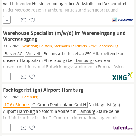
weit führenden Hersteller bio­logischer Wirkstoffe und Arznei­mittel
in der Metropol­region
Hamburg.
Mittel­ständisch geprägt und
inhaber­geführt bieten wir unseren anspruchs­vollen Kunden hoch­
wertige Produkte und Dienst­leistungen von der Durch­führung
klinischer Studien über die Entwick­lung und Formu­lierung von
Warehouse Specialist (m/w/d) im Wareneingang und
Arznei...
Warenausgang
30.07.2026
Schleswig Holstein, Stormarn Landkreis, 22926, Ahrensburg
Basler AG
Vollzeit
Bei uns arbeiten etwa 850 Mitarbeitende an
unserem Hauptsitz in Ahrensburg (bei
Hamburg)
sowie an
unseren Vertriebs- und Entwicklungsstandorten in Europa, Asien
und Nordamerika. Entscheidende Faktoren für unsere über 35-
jährige Erfolgsgeschichte sind Mut zum Risiko, die Bereitschaft,
ständigen Wandel als normal zu begreifen, und die
Fachlagerist (gn) Airport Hamburg
Leidenschaft,...
22.05.2026
Hamburg
17 € / Stunde
Gi Group Deutschland GmbH
Fachlagerist
(gn)
Airport
Hamburg
ab sofort in Vollzeit in
Hamburg
Starte deine
Luftfahrtkarriere bei der Gi Group, ein international agierender
Personaldienstleister mit mehr als 500 Standorten in 40 Ländern.
Deine Aufgaben bei uns als
Fachlagerist
Verpackungs- und