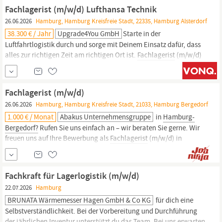
Logistikzentrum
Hamburg,
European Logistics, DACHSER SE Bei
Fachlagerist (m/w/d) Lufthansa Technik
DACHSER sind alle...
26.06.2026
Hamburg, Hamburg Kreisfreie Stadt, 22335, Hamburg Alsterdorf
38.300 € / Jahr
Upgrade4You GmbH
Starte in der
Luftfahrtlogistik durch und sorge mit Deinem Einsatz dafür, dass
alles zur richtigen Zeit am richtigen Ort ist.
Fachlagerist
(m/w/d)
Lufthansa Technik in
Hamburg
Du suchst einen Job, der mehr ist
als klassische Lagerarbeit? Dann erwartet Dich bei Lufthansa
Technik Logistik Services in
Hamburg-Fuhlsbüttel
...
Fachlagerist (m/w/d)
26.06.2026
Hamburg, Hamburg Kreisfreie Stadt, 21033, Hamburg Bergedorf
1.000 € / Monat
Abakus Unternehmensgruppe
in
Hamburg-
Bergedorf?
Rufen Sie uns einfach an – wir beraten Sie gerne. Wir
freuen uns auf Ihre Bewerbung als
Fachlagerist
(m/w/d) in
Hamburg-Bergedorf!
Fachkraft für Lagerlogistik (m/w/d)
22.07.2026
Hamburg
BRUNATA Wärmemesser Hagen GmbH & Co KG
für dich eine
Selbstverständlichkeit. Bei der Vorbereitung und Durchführung
der jährlichen Inventur unterstützt du das Team. Bei uns erwarten