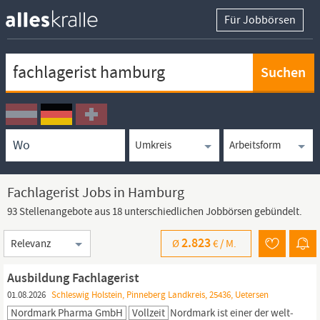
Für Jobbörsen
Keywortsuche
Ortssuche
Umkreissuche
Arbeitsform
Fachlagerist Jobs in Hamburg
93 Stellenangebote aus 18 unterschiedlichen Jobbörsen gebündelt.
Sortierung
2.823
Ø
€ /
M.
Ausbildung Fachlagerist
01.08.2026
Schleswig Holstein, Pinneberg Landkreis, 25436, Uetersen
Nordmark Pharma GmbH
Vollzeit
Nordmark ist einer der welt­