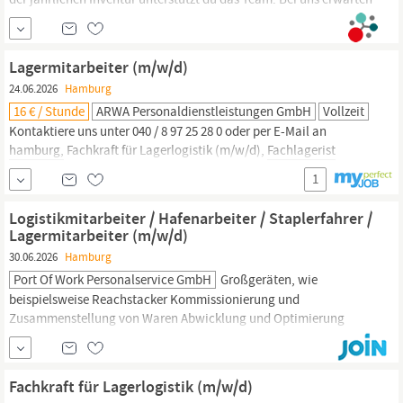
dich flexible Arbeitszeiten ohne Wochenend- und Schichtarbeit.
Damit bringst du uns voran Du hast eine abgeschlossene
Ausbildung als
Fachlagerist,
Fachkraft für Lagerlogistik (m/w/d)
Lagermitarbeiter (m/w/d)
oder eine ähnliche Ausbildung...
24.06.2026
Hamburg
16 € / Stunde
ARWA Personaldienstleistungen GmbH
Vollzeit
Kontaktiere uns unter 040 / 8 97 25 28 0 oder per E-Mail an
hamburg,
Fachkraft für Lagerlogistik (m/w/d),
Fachlagerist
(m/w/d), Logistikmitarbeiter (m/w/d), Kommissionierer (m/w/d),
1
Versandmitarbeiter (m/w/d), Staplerfahrer (m/w/d),
Lagerfachkraft (m/w/d) oder Logistikfachkraft (m/w/d) Bewirb
Logistikmitarbeiter / Hafenarbeiter / Staplerfahrer /
Dich jetzt! Mit Deiner Bewerbung
Lagermitarbeiter (m/w/d)
30.06.2026
Hamburg
Port Of Work Personalservice GmbH
Großgeräten, wie
beispielsweise Reachstacker Kommissionierung und
Zusammenstellung von Waren Abwicklung und Optimierung
logistischer Prozesse Erfassung und Dokumentation der Vorgänge
im Warenwirtschaftssystem Qualifikation Abgeschlossene
Ausbildung als
Fachlagerist,
Fachkraft für Hafen- oder
Fachkraft für Lagerlogistik (m/w/d)
Lagerlogistik oder eine vergleichbare Qualifikation