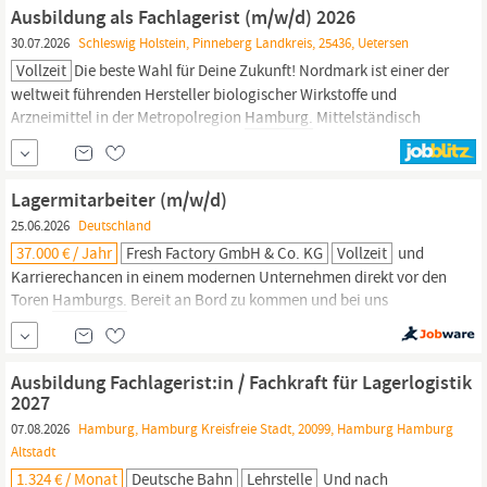
Versandvorbereitungen von Waren...
Ausbildung als Fachlagerist (m/w/d) 2026
30.07.2026
Schleswig Holstein, Pinneberg Landkreis, 25436, Uetersen
Vollzeit
Die beste Wahl für Deine Zukunft! Nordmark ist einer der
weltweit führenden Hersteller biologischer Wirkstoffe und
Arzneimittel in der Metropolregion
Hamburg.
Mittelständisch
geprägt und inhabergeführt bieten wir unseren anspruchsvollen
Kunden hochwertige Produkte und Dienstleistungen von der
Durchführung klinischer Studien
Lagermitarbeiter (m/w/d)
25.06.2026
Deutschland
37.000 € / Jahr
Fresh Factory GmbH & Co. KG
Vollzeit
und
Karrierechancen in einem modernen Unternehmen direkt vor den
Toren
Hamburgs.
Bereit an Bord zu kommen und bei uns
anzuheuern? Dann sende uns Deinen Lebenslauf per E-Mail an
anboord@freshfactory.com Wir freuen uns auf Verstärkung!
Unsere Kontaktdaten: Fresh Factory GmbH & Co. KG
Ausbildung Fachlagerist:in / Fachkraft für Lagerlogistik
Personalabteilung Mittelweg 5a 22145 Braak 040/ 54 750 75-40
2027
07.08.2026
Hamburg, Hamburg Kreisfreie Stadt, 20099, Hamburg Hamburg
Altstadt
1.324 € / Monat
Deutsche Bahn
Lehrstelle
Und nach