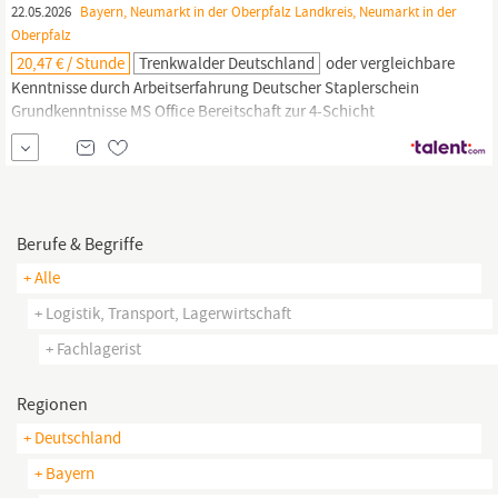
22.05.2026
Bayern, Neumarkt in der Oberpfalz Landkreis, Neumarkt in der
Oberpfalz
20,47 € / Stunde
Trenkwalder Deutschland
oder vergleichbare
Kenntnisse durch Arbeitserfahrung Deutscher Staplerschein
Grundkenntnisse MS Office Bereitschaft zur 4-Schicht
Trenkwalder Personaldienste GmbH Stefan Wagner Consultant
93049
Regensburg,
Herrmann-Köhl-Straße 3 Tel. +4994163091512
Email: Trenkwalder steht für Chancengleichheit und Diversität!
Berufe & Begriffe
+ Alle
+ Logistik, Transport, Lagerwirtschaft
+ Fachlagerist
Regionen
+ Deutschland
+ Bayern