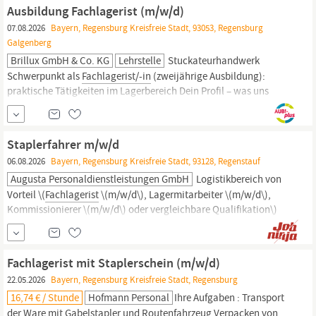
Kommissionierung und Versand von Gütern Guter Umgang mit
Ausbildung Fachlagerist (m/w/d)
dem Tablet sowie ausgeprägte Teamfähigkeit
07.08.2026
Bayern, Regensburg Kreisfreie Stadt, 93053, Regensburg
Galgenberg
Brillux GmbH & Co. KG
Lehrstelle
Stuckateurhandwerk
Schwerpunkt als
Fachlagerist/-in
(zweijährige Ausbildung):
praktische Tätigkeiten im Lagerbereich Dein Profil – was uns
überzeugt Schulabschluss: mindestens Hauptschulabschluss oder
Fachoberschulreife/Mittlere Reife Einsatzbereitschaft,
Zuverlässigkeit und Verantwortungsbewusstsein selbstständige,
Staplerfahrer m/w/d
flexible und
06.08.2026
Bayern, Regensburg Kreisfreie Stadt, 93128, Regenstauf
Augusta Personaldienstleistungen GmbH
Logistikbereich von
Vorteil \(
Fachlagerist
\(m/w/d\), Lagermitarbeiter \(m/w/d\),
Kommissionierer \(m/w/d\) oder vergleichbare Qualifikation\)
Sorgfältige und eigenständige Arbeitsweise Staplerschein
Teamfähigkeit und Einsatzbereitschaft Ihre Benefits Unbefristetes
Arbeitsverhältnis mit Übernahmeoption Individueller Lohn mit
Fachlagerist mit Staplerschein (m/w/d)
Zusatzleistungen \(z.B. VMA...
22.05.2026
Bayern, Regensburg Kreisfreie Stadt, Regensburg
16,74 € / Stunde
Hofmann Personal
Ihre Aufgaben : Transport
der Ware mit Gabelstapler und Routenfahrzeug Verpacken von