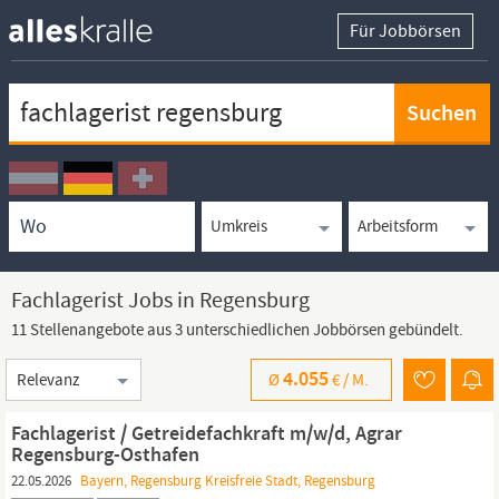
Für Jobbörsen
Keywortsuche
Ortssuche
Umkreissuche
Arbeitsform
Fachlagerist Jobs in Regensburg
11 Stellenangebote aus 3 unterschiedlichen Jobbörsen gebündelt.
Sortierung
4.055
Ø
€ /
M.
Fachlagerist / Getreidefachkraft m/w/d, Agrar
Regensburg-Osthafen
22.05.2026
Bayern, Regensburg Kreisfreie Stadt, Regensburg