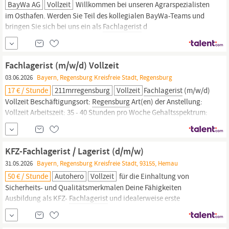
BayWa AG
Vollzeit
Willkommen bei unseren Agrarspezialisten
im Osthafen. Werden Sie Teil des kollegialen BayWa-Teams und
bringen Sie sich bei uns ein als
Fachlagerist
d
Stellenbeschreibung Ihre spannenden Aufgaben: Bedienung der
hochmodernen und komplexen Maschinen und Anlagen, inklusive
Durchführung einfacher Wartungsarbeiten Kundenorientiertes
Fachlagerist (m/w/d) Vollzeit
Abarbeiten von Ein- und
03.06.2026
Bayern, Regensburg Kreisfreie Stadt, Regensburg
17 € / Stunde
211mrregensburg
Vollzeit
Fachlagerist
(m/w/d)
Vollzeit Beschäftigungsort:
Regensburg
Art(en) der Anstellung:
Vollzeit Arbeitszeit: 35 - 40 Stunden pro Woche Gehaltsspektrum:
17 - 19 Euro pro Stunde Herzlich Willkommen bei den
Maschinenring Personaldiensten! Das bieten wir Dir: eine
attraktive Bezahlung über Tarif (GVP) 50 € Edenred
KFZ-Fachlagerist / Lagerist (d/m/w)
Mitarbeiterkarte
31.05.2026
Bayern, Regensburg Kreisfreie Stadt, 93155, Hemau
50 € / Stunde
Autohero
Vollzeit
für die Einhaltung von
Sicherheits- und Qualitätsmerkmalen Deine Fähigkeiten
Ausbildung als KFZ-
Fachlagerist
und idealerweise erste
praktische Erfahrung im Bereich KFZ-Teile und Lager Sehr gute
Kenntnisse in logistischen Prozessen - Annahme, Lagerung,