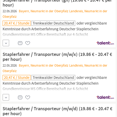
Formenbau, Spritzguss und die Montage. Zur Verstärkung unseres
hour)
Teams suchen wir...
22.05.2026
Bayern, Neumarkt in der Oberpfalz Landkreis, Neumarkt in der
Oberpfalz
20,47 € / Stunde
Trenkwalder Deutschland
oder vergleichbare
Kenntnisse durch Arbeitserfahrung Deutscher Staplerschein
Grundkenntnisse MS Office Bereitschaft zur 4-Schicht
Trenkwalder Personaldienste GmbH Stefan Wagner Consultant
93049
Regensburg,
Herrmann-Köhl-Straße 3 Tel. +4994163091512
Email: Trenkwalder steht für Chancengleichheit und Diversität!
Staplerfahrer / Transporteur (m/w/x) (19.86 € - 20.47 €
per hour)
22.05.2026
Bayern, Neumarkt in der Oberpfalz Landkreis, Neumarkt in der
Oberpfalz
20,47 € / Stunde
Trenkwalder Deutschland
oder vergleichbare
Kenntnisse durch Arbeitserfahrung Deutscher Staplerschein
Grundkenntnisse MS Office Bereitschaft zur 4-Schicht
Trenkwalder Personaldienste GmbH Stefan Wagner Consultant
93049
Regensburg,
Herrmann-Köhl-Straße 3 Tel. +4994163091512
Email: Trenkwalder steht für Chancengleichheit und Diversität!
Staplerfahrer / Transporteur (m/w/d) (19.86 € - 20.47 €
per hour)