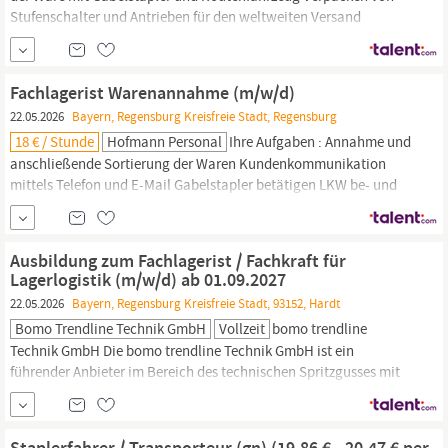
Stufenschalter und Antrieben für den weltweiten Versand
Kommissionieren von Waren nach Auftrag als
Fachlagerist
(m/w/d) Verbuchen der Vorgänge im Warenwirtschaftssystem
Durchführen von Bestandskontrollen Umsetzung und Einhaltung
Fachlagerist Warenannahme (m/w/d)
der
22.05.2026
Bayern, Regensburg Kreisfreie Stadt, Regensburg
18 € / Stunde
Hofmann Personal
Ihre Aufgaben : Annahme und
anschließende Sortierung der Waren Kundenkommunikation
mittels Telefon und E-Mail Gabelstapler betätigen LKW be- und
entladen Ihre Qualifikationen: Ausbildung zur Fachkraft für
Lagerwirtschaft/Lagerlogistik oder Berufserfahrung im
Logistikbereich als
Fachlagerist
(m/w/d) oder Quereinsteiger Mit
Ausbildung zum Fachlagerist / Fachkraft für
schneller Auffassungsgabe Keine
Lagerlogistik (m/w/d) ab 01.09.2027
22.05.2026
Bayern, Regensburg Kreisfreie Stadt, 93152, Hardt
Bomo Trendline Technik GmbH
Vollzeit
bomo trendline
Technik GmbH Die bomo trendline Technik GmbH ist ein
führender Anbieter im Bereich des technischen Spritzgusses mit
40 Jahren Erfahrung. Als innovatives und nachhaltiges
Unternehmen setzen wir höchste Maßstäbe in Qualität und
Kundenservice. Unsere Kernkompetenzen umfassen den
Staplerfahrer / Transporteur (gn) (19.86 € - 20.47 € per