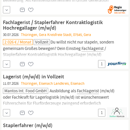
Belieferung. Als Familienunternehmen in dritter Generation
verbinden wir maximales Qualitätsbewusstsein mit dem Streben
nach permanenter Verbesserung und Weiterentwicklung.
Fachlagerist
(m/w/d) - Bereich Kfz-Ersatzteile und
Fachlagerist / Staplerfahrer Kontraktlogistik
Werkstattbedarf...
Hochregallager (m/w/d)
30.07.2026
Thüringen, Gera Kreisfreie Stadt, 07545, Gera
2.026 € / Monat
Vollzeit
Du willst nicht nur stapeln, sondern
gemeinsam Großes bewegen? Dein Einstieg
Fachlagerist
/
Staplerfahrer Kontraktlogistik Hochregallager (m/w/d)
Arbeitsort: Gera Ref.Nr. CLC/G/2026-YF Vollzeit Befristet bis
1
14.05.27 ️ab sofort Ohne Anschreiben und Lebenslauf – einfach
„JETZT BEWERBEN“ über unser kurzes Formular.
Lagerist (m/w/d) in Vollzeit
11.07.2026
Thüringen, Eisenach Landkreis, Eisenach
Mantos Int. Food GmbH
Ausbildung als
Fachlagerist
(m/w/d)
oder Fachkraft für Lagerlogistik (m/w/d) ist wünschenswert
Führerschein für Flurförderzeuge zwingend erforderlich
Deutschkenntnisse in Wort und Schrift Teamfähigkeit,
1
Zuverlässigkeit und Qualitätsbewusstsein Hohe Eigenmotivation
und Flexibilität Schichtbereitschaft ist zwingende Voraussetzung
Staplerfahrer (m/w/d)
Wir bieten Ihnen: