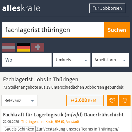
Für Jobbörsen
Keywortsuche
Ortssuche
Umkreissuche
Arbeitsform
Fachlagerist Jobs in Thüringen
73 Stellenangebote aus 19 unterschiedlichen Jobbörsen gebündelt.
Sortierung
2.608
Ø
€ /
M.
Fachkraft für Lagerlogistik (m/w/d) Dauerfrühschicht
22.05.2026
Thüringen, Ilm Kreis, 99310, Arnstadt
Sauels Schinken
Zur Verstärkung unseres Teams in
Thüringen/