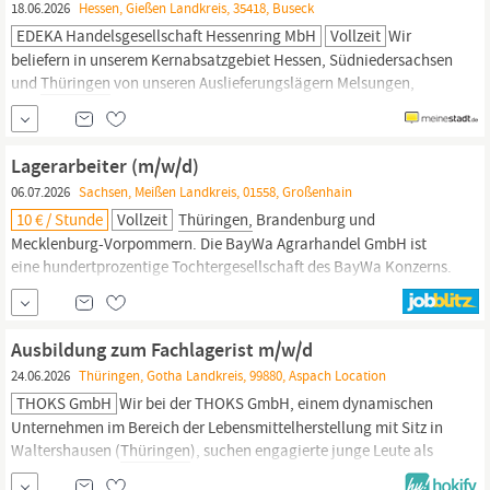
18.06.2026
Hessen, Gießen Landkreis, 35418, Buseck
EDEKA Handelsgesellschaft Hessenring MbH
Vollzeit
Wir
beliefern in unserem Kernabsatzgebiet Hessen, Südniedersachsen
und
Thüringen
von unseren Auslieferungslägern Melsungen,
Großen-Buseck und Straußfurt die selbständigen EDEKA-
Einzelhändler sowie unsere Regiebetriebe mit Lebensmitteln und
Non-Food Artikeln. Lagerung: ;Sie sind zuständig für die Ein- und
Lagerarbeiter (m/w/d)
Auslagerung von Waren in verschiedenen...
06.07.2026
Sachsen, Meißen Landkreis, 01558, Großenhain
10 € / Stunde
Vollzeit
Thüringen,
Brandenburg und
Mecklenburg-Vorpommern. Die BayWa Agrarhandel GmbH ist
eine hundertprozentige Tochtergesellschaft des BayWa Konzerns.
Willkommen bei der BayWa Agrarhandel GmbH in Großenhain.
Werden Sie Teil des kollegialen BayWa-Teams und bringen Sie
sich bei uns ein als Lagerarbeiter (m/w/d) Als Lagerarbeiter sind
Ausbildung zum Fachlagerist m/w/d
Sie verantwortlich
24.06.2026
Thüringen, Gotha Landkreis, 99880, Aspach Location
THOKS GmbH
Wir bei der THOKS GmbH, einem dynamischen
Unternehmen im Bereich der Lebensmittelherstellung mit Sitz in
Waltershausen (
Thüringen
), suchen engagierte junge Leute als
Auszubildende zum
Fachlagerist
m/w/d, um unser Logistik-Team