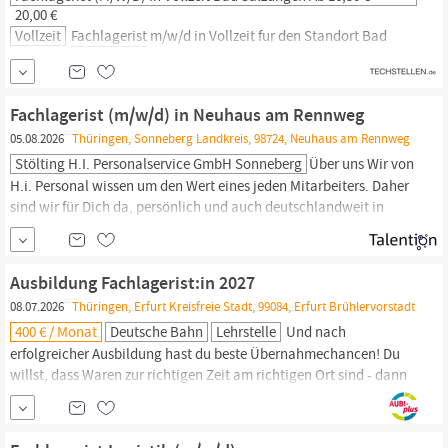
20,00 €
Vollzeit
Fachlagerist
m/w/d in Vollzeit fur den Standort Bad
Salzungen gesucht. Einstellung ab sofort oder nach Absprache.
Arbeitszeit Vollzeit. Arbeitgeberleistungen /
Unternehmensangebot Eine offene Unternehmenskultur mit
Fachlagerist (m/w/d) in Neuhaus am Rennweg
hervorragendem Betriebsklima! Einen unbefristeten Vertrag und
05.08.2026
Thüringen, Sonneberg Landkreis, 98724, Neuhaus am Rennweg
leistungsgerechte Bezahlung Flexible Arbeitszeiten,
Stölting H.i. Personalservice GmbH Sonneberg
Über uns Wir von
H.i. Personal wissen um den Wert eines jeden Mitarbeiters. Daher
sind wir für Dich da, persönlich und auch deutschlandweit in
Deiner Nähe. Wir bieten Dir eine faire Bezahlung für attraktive
Arbeitsplätze, völlig unkompliziert und flexibel. Wir suchen ab
sofort
Fachlagerist
(m/w/d) in Neuhaus am Rennweg. Dein Profil:
Ausbildung Fachlagerist:in 2027
08.07.2026
Thüringen, Erfurt Kreisfreie Stadt, 99084, Erfurt Brühlervorstadt
400 € / Monat
Deutsche Bahn
Lehrstelle
Und nach
erfolgreicher Ausbildung hast du beste Übernahmechancen! Du
willst, dass Waren zur richtigen Zeit am richtigen Ort sind - dann
ist die Ausbildung in der Logistik genau das Richtige für dich!
Zum 1. September 2027 suchen wir dich für die zweijährige
Ausbildung
Fachlagerist:in
(w/m/d) für die Deutsche