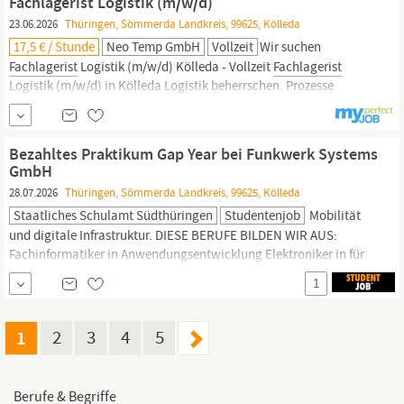
Fachlagerist Logistik (m/w/d)
Umschlaggesellschaft
23.06.2026
Thüringen, Sömmerda Landkreis, 99625, Kölleda
17,5 € / Stunde
Neo Temp GmbH
Vollzeit
Wir suchen
Fachlagerist
Logistik (m/w/d) Kölleda - Vollzeit
Fachlagerist
Logistik (m/w/d) in Kölleda Logistik beherrschen. Prozesse
verstehen. Verantwortung übernehmen. Für unseren Kunden in
Kölleda suchen wir einen erfahrenen
Fachlageristen
zur
Unterstützung im Bereich Lager und Logistik. Googeln Sie gern
Bezahltes Praktikum Gap Year bei Funkwerk Systems
NEO Temp...
GmbH
28.07.2026
Thüringen, Sömmerda Landkreis, 99625, Kölleda
Staatliches Schulamt Südthüringen
Studentenjob
Mobilität
und digitale Infrastruktur. DIESE BERUFE BILDEN WIR AUS:
Fachinformatiker in Anwendungsentwicklung Elektroniker in für
Geräte und Systeme Industrieelektriker in Fachkraft für
1
Lagerlogistik
Fachlagerist
in IN DIESE BEREICHE KANNST DU
WÄHREND DES PRAKTIKUMS EINBLICKE GEWINNEN.
Fertigung/Produktion Lager Entwicklung DARUM SOLLTEST DU
1
2
3
4
5
UNS ALS...
Berufe & Begriffe