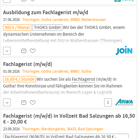
zu verstärken. Mit einer Mitarbeiterzahl zwischen 51 und 200
Personen legen wir großen Wert auf
Ausbildung zum Fachlagerist m/w/d
27.06.2026
Thüringen, Gotha Landkreis, 99880, Waltershausen
900 € / Monat
THOKS GmbH
Wir bei der THOKS GmbH, einem
dynamischen Unternehmen im Bereich der
Lebensmittelherstellung mit Sitz in Waltershausen (
Thüringen
),
suchen engagierte junge Leute als Auszubildende zum
Fachlagerist
m/w/d, um unser Logistik-Team zu verstärken. Mit
einer Mitarbeiterzahl zwischen 51 und 200 Personen legen wir
Fachlagerist (m/w/d)
großen Wert auf
01.08.2026
Thüringen, Gotha Landkreis, 99867, Gotha
16,69 € / Stunde
Wir suchen Sie als
Fachlagerist
(m/w/d) in
Gotha! Ihre Kenntnisse und Fähigkeiten können Sie im Rahmen
der Arbeitnehmerüberlassung im Bereich Lager & Logistik
vertiefen. Ihr Job ist in Vollzeit, SchichtWochenende und Sie
1
erhalten 16,69 € pro Stunde. Wir bieten Ihnen Langfristiger Einsatz
im Kundenunternehmen Sehr gute Übernahmechancen
Fachlagerist (m/w/d) in Vollzeit Bad Salzungen ab 16,50
€ - 20,00 €
23.09.2025
Thüringen, Wartburgkreis, 36433, Bad Salzungen
Fachlagerist (m/w/d) In Vollzeit Bad Salzungen Ab 16,50 € -