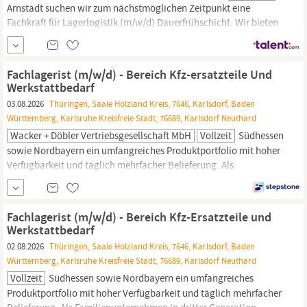
Arnstadt suchen wir zum nächstmöglichen Zeitpunkt eine
Fachkraft für Lagerlogistik (m/w/d) Dauerfrühschicht. Wir bieten
Ihnen: Ein familiäres Arbeitsumfeld in einem Unternehmen mit
125 Jahren Tradition und Erfahrung in der Fleischverarbeitung
Einen unbefristeten Arbeitsvertrag Eine individuelle und...
Fachlagerist (m/w/d) - Bereich Kfz-ersatzteile Und
Werkstattbedarf
03.08.2026
Thüringen, Saale Holzland Kreis, 7646, Karlsdorf, Baden
Württemberg, Karlsruhe Kreisfreie Stadt, 76689, Karlsdorf Neuthard
Wacker + Döbler Vertriebsgesellschaft MbH
Vollzeit
Südhessen
sowie Nordbayern ein umfangreiches Produktportfolio mit hoher
Verfügbarkeit und täglich mehrfacher Belieferung. Als
Familienunternehmen in dritter Generation verbinden wir
maximales Qualitätsbewusstsein mit dem Streben nach
permanenter Verbesserung und Weiterentwicklung.
Fachlagerist
Fachlagerist (m/w/d) - Bereich Kfz-Ersatzteile und
(m/w/d) - Bereich Kfz-Ersatzteile und Werkstattbedarf...
Werkstattbedarf
02.08.2026
Thüringen, Saale Holzland Kreis, 7646, Karlsdorf, Baden
Württemberg, Karlsruhe Kreisfreie Stadt, 76689, Karlsdorf Neuthard
Vollzeit
Südhessen sowie Nordbayern ein umfangreiches
Produktportfolio mit hoher Verfügbarkeit und täglich mehrfacher