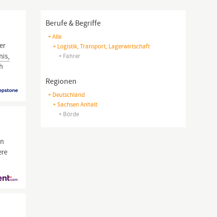
Berufe & Begriffe
+ Alle
er
+ Logistik, Transport, Lagerwirtschaft
nis,
+ Fahrer
ch
Regionen
+ Deutschland
+ Sachsen Anhalt
+ Börde
en
ere