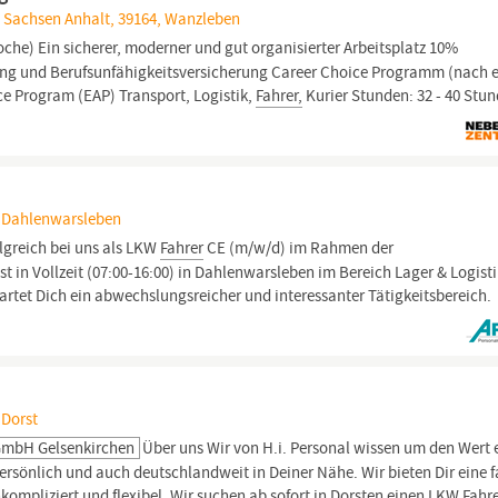
, Sachsen Anhalt, 39164, Wanzleben
che) Ein sicherer, moderner und gut organisierter Arbeitsplatz 10%
ung und Berufsunfähigkeitsversicherung Career Choice Programm (nach 
ce Program (EAP) Transport, Logistik,
Fahrer,
Kurier Stunden: 32 - 40 Stu
, Dahlenwarsleben
folgreich bei uns als LKW
Fahrer
CE (m/w/d) im Rahmen der
t in Vollzeit (07:00-16:00) in Dahlenwarsleben im Bereich Lager & Logisti
artet Dich ein abwechslungsreicher und interessanter Tätigkeitsbereich.
 Dorst
 GmbH Gelsenkirchen
Über uns Wir von H.i. Personal wissen um den Wert 
persönlich und auch deutschlandweit in Deiner Nähe. Wir bieten Dir eine f
unkompliziert und flexibel. Wir suchen ab sofort in Dorsten einen LKW
Fahr