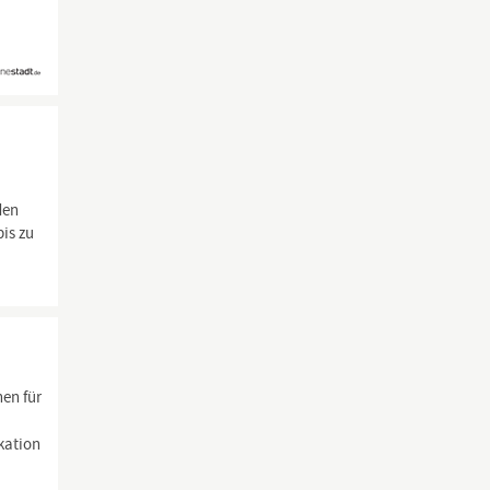
den
is zu
en für
kation