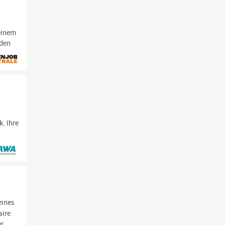
einem
nden
k. Ihre
eines
aire
er