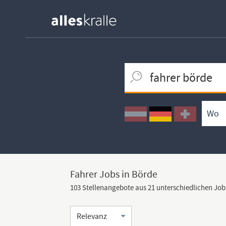
Keywortsuche
Ortssuche
Umkreissuche
Arbeitsform
Fahrer Jobs in Börde
103 Stellenangebote aus 21 unterschiedlichen Jo
Sortierung