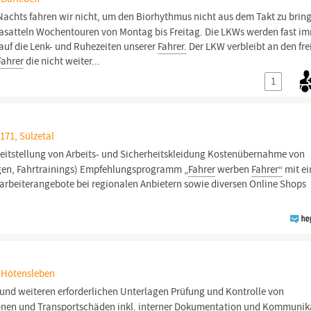
achts fahren wir nicht, um den Biorhythmus nicht aus dem Takt zu brin
egasatteln Wochentouren von Montag bis Freitag. Die LKWs werden fast i
auf die Lenk- und Ruhezeiten unserer
Fahrer.
Der LKW verbleibt an den fre
Fahrer
die nicht weiter...
1
171, Sülzetal
reitstellung von Arbeits- und Sicherheitskleidung Kostenübernahme von
en, Fahrtrainings) Empfehlungsprogramm „
Fahrer
werben
Fahrer“
mit e
tarbeiterangebote bei regionalen Anbietern sowie diversen Online Shops
, Hötensleben
und weiteren erforderlichen Unterlagen Prüfung und Kontrolle von
nen und Transportschäden inkl. interner Dokumentation und Kommunik