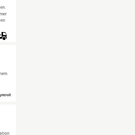
gen.
mmer
ien
inem
ation