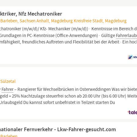
ektriker, Nfz Mechatroniker
, Barleben, Sachsen Anhalt, Magdeburg Kreisfreie Stadt, Magdeburg
hatroniker (m/w/d)/ Kfz- Mechaniker (m/w/d)) · Kenntnisse im Bereich d
· Grundlagen in PC-Kenntnisse (Office-Anwendungen) · Gültige
Fahrerlaub
fähigkeit, freundliches Auftreten und Flexibilität bei der Arbeit · Ein ho
 Sülzetal
w
Fahrer
– Rangierer für Wechselbrücken in Osterweddingen Was wir biet
geld + 25% Nachtzulage steuerfrei schon ab 20:00 Uhr (bis 6:00 Uhr) Weit
laubsgeld Du kannst sofort unbefristet in Teilzeit starten Du
rnationaler Fernverkehr - Lkw-Fahrer-gesucht.com
 Barleben