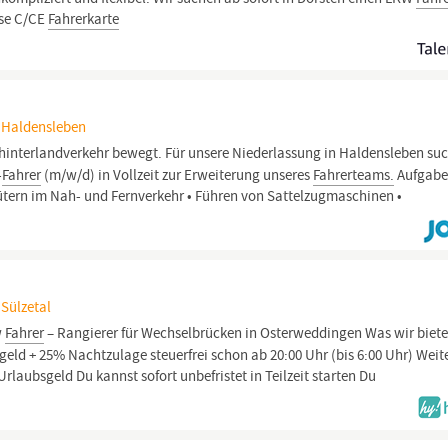
sse C/CE
Fahrerkarte
, Haldensleben
interlandverkehr bewegt. Für unsere Niederlassung in Haldensleben su
-
Fahrer
(m/w/d) in Vollzeit zur Erweiterung unseres
Fahrerteams.
Aufgabe
tern im Nah- und Fernverkehr • Führen von Sattelzugmaschinen •
 Sülzetal
w
Fahrer
– Rangierer für Wechselbrücken in Osterweddingen Was wir biet
geld + 25% Nachtzulage steuerfrei schon ab 20:00 Uhr (bis 6:00 Uhr) Weit
laubsgeld Du kannst sofort unbefristet in Teilzeit starten Du