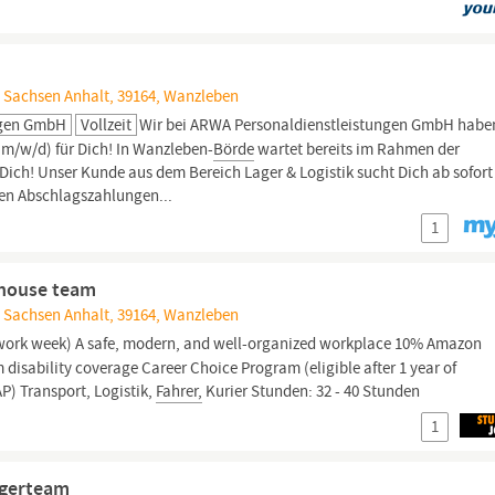
, Sachsen Anhalt, 39164, Wanzleben
ngen GmbH
Vollzeit
Wir bei ARWA Personaldienstleistungen GmbH habe
(m/w/d) für Dich! In Wanzleben-
Börde
wartet bereits im Rahmen der
ich! Unser Kunde aus dem Bereich Lager & Logistik sucht Dich ab sofort
rten Abschlagszahlungen...
1
ehouse team
, Sachsen Anhalt, 39164, Wanzleben
work week) A safe, modern, and well-organized workplace 10% Amazon
disability coverage Career Choice Program (eligible after 1 year of
) Transport, Logistik,
Fahrer,
Kurier Stunden: 32 - 40 Stunden
1
agerteam