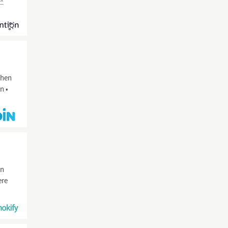
chen
n •
en
ere