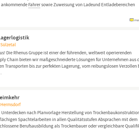
für ankommende
Fahrer
sowie Zuweisung von Ladeund Entladebereichen
agerlogistik
 Sülzetal
! Die Rhenus Gruppe ist einer der führenden, weltweit operierenden
upply Chain bieten wir maßgeschneiderte Lösungen für Unternehmen aus 
n Transporten bis zur perfekten Lagerung, vom reibungslosen Verzollen b
..
Heimkehr
, Hermsdorf
Unterdecken nach Planvorlage Herstellung von Trockenbaukonstruktion
flächigen Spachtelarbeiten in allen Qualitätsstufen Absprachen mit dem
schlossene Berufsausbildung als Trockenbauer oder vergleichbare Qualifi