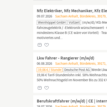
Nfz Elektriker, Nfz Mechaniker, Kfz El
09.07.2026
Sachsen Anhalt, Bördekreis, 39179
Weinhöppel GmbH
Vollzeit
(m/w/d)/ Kfz-Mec
Fahrzeugelektrik / -Elektronik wünschenswert 
mindestens Klasse B (CE wäre von Vorteil) · Team
motiviertes und...
Lkw Fahrer - Rangierer (m/w/d)
06.08.2026
Sachsen Anhalt, Bördekreis, 39171,
19,06 € / Stunde
Deutsche Post AG
Werde Lk
19,06 € Tarif-Stundenlohn inkl. 50% Weihnachts
50% Weihnachtsgeld im November Bis zu 332 € Ur
Berufskraftfahrer (m/w/d) | CE | inte
28.07.2026
Sachsen Anhalt, Bördekreis, 39179,