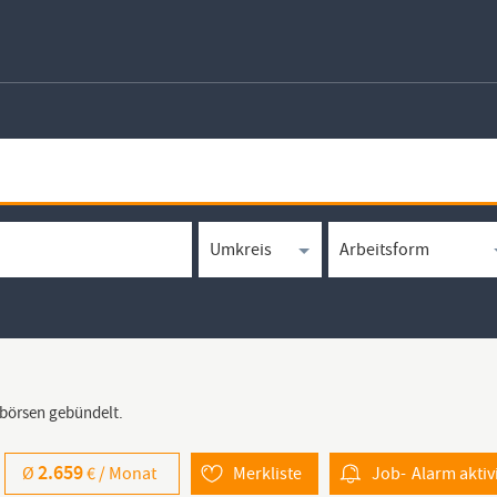
bbörsen gebündelt.
2.659
Ø
€ /
Monat
Merkliste
Job-
Alarm
aktiv