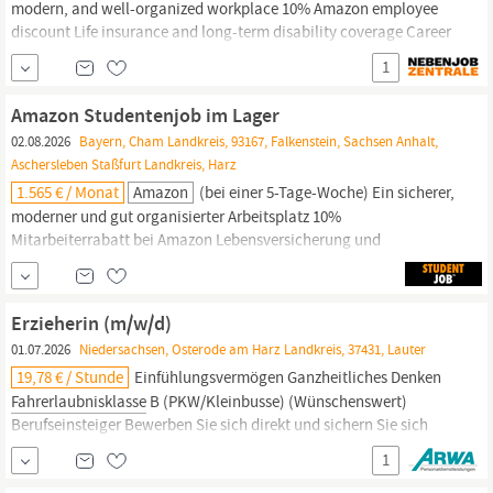
modern, and well-organized workplace 10% Amazon employee
discount Life insurance and long-term disability coverage Career
Choice Program (eligible after 1 year of employment) Employee
1
Assistance Program (EAP) Transport, Logistik,
Fahrer,
Kurier
Stunden: 32 - 40 Stunden
Amazon Studentenjob im Lager
02.08.2026
Bayern, Cham Landkreis, 93167, Falkenstein, Sachsen Anhalt,
Aschersleben Staßfurt Landkreis, Harz
1.565 € / Monat
Amazon
(bei einer 5-Tage-Woche) Ein sicherer,
moderner und gut organisierter Arbeitsplatz 10%
Mitarbeiterrabatt bei Amazon Lebensversicherung und
Berufsunfähigkeitsversicherung Career Choice Programm (nach
einem Jahr Betriebszugehörigkeit) Employee Assistance Program
(EAP) Transport, Logistik,
Fahrer,
Kurier Stunden: 32 - 40 Stunden
Erzieherin (m/w/d)
01.07.2026
Niedersachsen, Osterode am Harz Landkreis, 37431, Lauter
19,78 € / Stunde
Einfühlungsvermögen Ganzheitliches Denken
Fahrerlaubnisklasse
B (PKW/Kleinbusse) (Wünschenswert)
Berufseinsteiger Bewerben Sie sich direkt und sichern Sie sich
Ihren Job der Woche! Wir stehen Ihnen von Montag bis
1
Donnerstag von 08:00 bis 17:00 Uhr und am Freitag von 08:00 bis