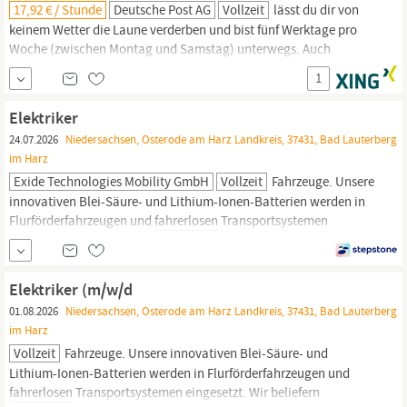
17,92 € / Stunde
Deutsche Post AG
Vollzeit
lässt du dir von
keinem Wetter die Laune verderben und bist fünf Werktage pro
Woche (zwischen Montag und Samstag) unterwegs. Auch
Quereinsteiger, Rentner oder Studenten sind bei uns herzlich
1
willkommen, denn du zählst, wie du bist! Wir freuen uns auf deine
Bewerbung als
Fahrer,
am besten online! Klicke dazu einfach auf
Elektriker
den Bewerben -Button –
24.07.2026
Niedersachsen, Osterode am Harz Landkreis, 37431, Bad Lauterberg
im Harz
Exide Technologies Mobility GmbH
Vollzeit
Fahrzeuge. Unsere
innovativen Blei-Säure- und Lithium-Ionen-Batterien werden in
Flurförderfahrzeugen und
fahrerlosen
Transportsystemen
eingesetzt. Wir beliefern Erstausrüster, Ersatzteilmarkt und
Sonderprojekte mit unseren Top-Marken und denen unserer
Kunden. Für unseren Standort in Bad Lauterberg suchen wir zum
Elektriker (m/w/d
nächstmöglichen Zeitpunkt einen...
01.08.2026
Niedersachsen, Osterode am Harz Landkreis, 37431, Bad Lauterberg
im Harz
Vollzeit
Fahrzeuge. Unsere innovativen Blei-Säure- und
Lithium-Ionen-Batterien werden in Flurförderfahrzeugen und
fahrerlosen
Transportsystemen eingesetzt. Wir beliefern