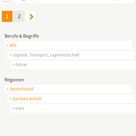
besten online! Klicke dazu einfach auf den Bewerben -Button –
auch ganz ohne Lebenslauf.
1
2
Berufe & Begriffe
+ Alle
+ Logistik, Transport, Lagerwirtschaft
+ Fahrer
Regionen
+ Deutschland
+ Sachsen Anhalt
+ Harz