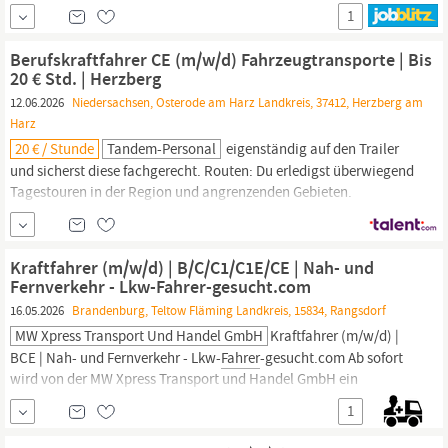
Erstausrüster, Ersatzteilmarkt und Sonderprojekte mit unseren
1
Top-Marken und denen unserer Kunden. Für unseren Standort in
Bad Lauterberg suchen wir zum nächstmöglichen Zeitpunkt
Berufskraftfahrer CE (m/w/d) Fahrzeugtransporte | Bis
einen...
20 € Std. | Herzberg
12.06.2026
Niedersachsen, Osterode am Harz Landkreis, 37412, Herzberg am
Harz
20 € / Stunde
Tandem-Personal
eigenständig auf den Trailer
und sicherst diese fachgerecht. Routen: Du erledigst überwiegend
Tagestouren in der Region und angrenzenden Gebieten.
Fahrzeugpflege: Du behandelst die hochwertigen Neufahrzeuge
und dein Arbeitsgerät mit größter Sorgfalt. Das bringst du mit:
Fahrerlaubnis:
Führerschein Klasse CE sowie eine gültige
Kraftfahrer (m/w/d) | B/C/C1/C1E/CE | Nah- und
Fahrerkarte.
Qualifikation:
Fernverkehr - Lkw-Fahrer-gesucht.com
16.05.2026
Brandenburg, Teltow Fläming Landkreis, 15834, Rangsdorf
MW Xpress Transport Und Handel GmbH
Kraftfahrer (m/w/d) |
BCE | Nah- und Fernverkehr - Lkw-
Fahrer
-gesucht.com Ab sofort
wird von der MW Xpress Transport und Handel GmbH ein
Kraftfahrer (m/w/d) aus 15834 Rangsdorf und Umgebung
1
gesucht. In einer Minute bewerben --> https:/lkw-
fahrer
-
gesucht.comalleskralle/ MW Xpress Transport und Handel GmbH