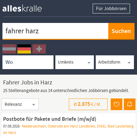
Für Jobbörsen
Keywortsuche
Ortssuche
Umkreissuche
Arbeitsform
Fahrer Jobs in Harz
25 Stellenangebote aus 14 unterschiedlichen Jobbörsen gebündelt.
Sortierung
2.875
Ø
€ /
M.
Postbote für Pakete und Briefe (m/w/d)
07.08.2026
Niedersachsen, Osterode am Harz Landkreis, 37431, Bad Lauterberg
im Harz