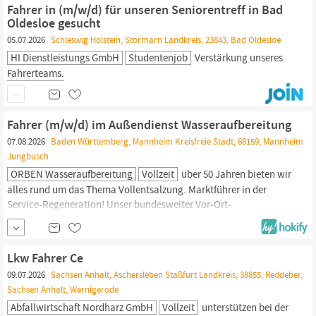
15:00 Uhr jederzeit persönlich zur Verfügung. Außerdem erreichen
Fahrer in (m/w/d) für unseren Seniorentreff in Bad
Sie uns...
Oldesloe gesucht
05.07.2026
Schleswig Holstein, Stormarn Landkreis, 23843, Bad Oldesloe
HI Dienstleistungs GmbH
Studentenjob
Verstärkung unseres
Fahrerteams.
Fahrer (m/w/d) im Außendienst Wasseraufbereitung
07.08.2026
Baden Württemberg, Mannheim Kreisfreie Stadt, 68159, Mannheim
Jungbusch
ORBEN Wasseraufbereitung
Vollzeit
über 50 Jahren bieten wir
alles rund um das Thema Vollentsalzung. Marktführer in der
Service-Regeneration! Unser bundesweiter Vor-Ort-
Regenerationsservice bereitet auch das Ionenaustauscher
Harz
Ihrer Patronen schnell, günstig und unkompliziert wieder auf. Zur
weiteren Verstärkung suchen wir zum nächstmöglichen Zeitpunkt
Lkw Fahrer Ce
FAHRER
(M/W/D)
09.07.2026
Sachsen Anhalt, Aschersleben Staßfurt Landkreis, 38855, Reddeber,
Sachsen Anhalt, Wernigerode
Abfallwirtschaft Nordharz GmbH
Vollzeit
unterstützen bei der