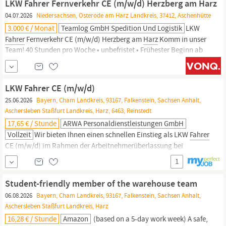
LKW Fahrer Fernverkehr CE (m/w/d) Herzberg am Harz
Seit 2017 steuern wir unsere...
04.07.2026
Niedersachsen, Osterode am Harz Landkreis, 37412, Aschenhütte
3.000 € / Monat
Teamlog GmbH Spedition Und Logistik
LKW
Fahrer
Fernverkehr CE (m/w/d) Herzberg am
Harz
Komm in unser
Team! 40 Stunden pro Woche • unbefristet • Frühester Beginn ab
sofort 3.000 EUR pro Monat Dein zukünftiges Aufgabengebiet als
LKW
Fahrer
Fernverkehr CE (m/w/d) Fahrten im nationalen
Fernverkehr Überwachung der Ladetätigkeiten
LKW Fahrer CE (m/w/d)
Eigenverantwortliche...
25.06.2026
Bayern, Cham Landkreis, 93167, Falkenstein, Sachsen Anhalt,
Aschersleben Staßfurt Landkreis, Harz, 6463, Reinstedt
17,65 € / Stunde
ARWA Personaldienstleistungen GmbH
Vollzeit
Wir bieten Ihnen einen schnellen Einstieg als LKW
Fahrer
CE (m/w/d) im Rahmen der Arbeitnehmerüberlassung bei
unserem Kunden in der Branche Lager & Logistik an. Ihr neuer Job
1
ist in Vollzeit und befindet sich in Falkenstein/
Harz
(Reinstedt).
Wir bieten Ihnen Betreuung vor Ort Bis zu 30 Tage Urlaub pro Jahr
Student-friendly member of the warehouse team
Sicherer Arbeitsplatz
06.08.2026
Bayern, Cham Landkreis, 93167, Falkenstein, Sachsen Anhalt,
Aschersleben Staßfurt Landkreis, Harz
16,28 € / Stunde
Amazon
(based on a 5-day work week) A safe,