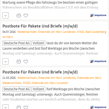
Wartung sowie Pflege des Fahrzeugs Sie besitzen einen gültigen
Führerschein als Berufskraftfahrer (Klasse C/CE mit dem Eintrag
95) sowie eine
Fahrerkarte
Den Landkreis
Harz
kennen Sie wie Ihre
Westentasche Als absoluter Teamplayer stehen
Einsatzbereitschaft, Zuverlässigkeit und Flexibilität ganz oben
Postbote Für Pakete Und Briefe (m/w/d)
auf Ihrer...
04.07.2026
Niedersachsen, Osterode am Harz Landkreis, 37431, Bad Lauterberg
im Harz
Deutsche Post AG
Vollzeit
lässt du dir von keinem Wetter die
Laune verderben und bist fünf Werktage pro Woche (zwischen
Montag und Samstag) unterwegs. Auch Quereinsteiger, Rentner
oder Studenten sind bei uns herzlich willkommen, denn du zählst,
wie du bist! Wir freuen uns auf deine Bewerbung als
Fahrer,
am
besten online! Klicke dazu einfach auf den Bewerben -Button –
Postbote Für Pakete Und Briefe (m/w/d)
21.03.2026
Niedersachsen, Osterode am Harz Landkreis, Osterode am Harz,
Niedersachsen, 37520, Osterode am Harz Location
Deutsche Post AG
Vollzeit
fünf Werktage pro Woche (zwischen
Montag und Samstag) unterwegs. Auch Quereinsteiger, Rentner
oder Studenten sind bei uns herzlich willkommen, denn du zählst,
wie du bist! Wir freuen uns auf deine Bewerbung als
Fahrer,
am