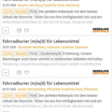
mit
31.07.2026
Bayern, Würzburg Kreisfreie Stadt, Würzburg
13,9 € / Stunde
Flink
Der perfekte Nebenjob mit dem besten
Gehalt der Branche. Teilen Sie uns Ihre Verfügbarkeit mit und wir
teilen Ihnen Schichten zu, die Sie mit Schule, Studium oder
Hobbys vereinbaren können. Einleitung: Unsere Warenlager sind
clever verteilt in städtischen Gebieten mit hoher
Bevölkerungsdichte und ermöglichen mit Hilfe unserer E-Bikes-
Fahrradkurier (m/w/d) für Lebensmittel
Flotte die schnellste Lebensmittel...
30.07.2026
Nordrhein Westfalen, Gütersloh Landkreis, Gütersloh
13,9 € / Stunde
Flink
Studentenjob
Einleitung: Unsere
Warenlager sind clever verteilt in städtischen Gebieten mit hoher.
Einleitung: Unsere Warenlager sind clever verteilt in städtischen
Gebieten mit hoher Bevölkerungsdichte und ermöglichen mit
Hilfe unserer E-Bikes-Flotte die schnellste Lebensmittel-Lieferung
weit und breit. Flink ist der führende Schnelllieferdienst für
Fahrradkurier (m/w/d) für Lebensmittel
Supermarkt-Produkte in...
04.07.2026
Baden Württemberg, Pforzheim Kreisfreie Stadt, Pforzheim
13,9 € / Stunde
Flink
Der perfekte Nebenjob mit dem besten
Gehalt der Branche. Teilen Sie uns Ihre Verfügbarkeit mit und wir
teilen Ihnen Schichten zu, die Sie mit Schule, Studium oder
Hobbys vereinbaren können. Einleitung: Unsere Warenlager sind