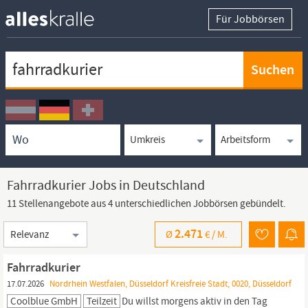
Für Jobbörsen
Keywortsuche
Ortssuche
Umkreissuche
Arbeitsform
Fahrradkurier Jobs in Deutschland
11 Stellenangebote aus 4 unterschiedlichen Jobbörsen gebündelt.
Sortierung
2.471
Ø
€ /
M.
Fahrradkurier
17.07.2026
Nordrhein Westfalen, Düsseldorf Kreisfreie Stadt, 0020, Düsseldorf
Coolblue GmbH
Teilzeit
Du willst morgens aktiv in den Tag