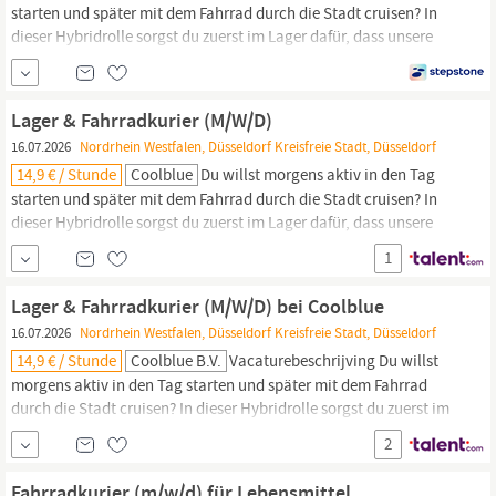
starten und später mit dem Fahrrad durch die Stadt cruisen? In
dieser Hybridrolle sorgst du zuerst im Lager dafür, dass unsere
blauen Lieferwagen startklar sind – und anschließend begeisterst
du unsere Kund innen als
Fahrradkurier.
Du lieferst mit dem
Fahrrad Pakete aus, begeisterst Kund innen mit deinem Service
Lager & Fahrradkurier (M/W/D)
und...
16.07.2026
Nordrhein Westfalen, Düsseldorf Kreisfreie Stadt, Düsseldorf
14,9 € / Stunde
Coolblue
Du willst morgens aktiv in den Tag
starten und später mit dem Fahrrad durch die Stadt cruisen? In
dieser Hybridrolle sorgst du zuerst im Lager dafür, dass unsere
blauen Lieferwagen startklar sind – und anschließend begeisterst
1
du unsere Kund innen als
Fahrradkurier.
Du lieferst mit dem
Fahrrad Pakete aus, begeisterst Kund innen mit deinem Service
Lager & Fahrradkurier (M/W/D) bei Coolblue
und...
16.07.2026
Nordrhein Westfalen, Düsseldorf Kreisfreie Stadt, Düsseldorf
14,9 € / Stunde
Coolblue B.V.
Vacaturebeschrijving Du willst
morgens aktiv in den Tag starten und später mit dem Fahrrad
durch die Stadt cruisen? In dieser Hybridrolle sorgst du zuerst im
Lager dafür, dass unsere blauen Lieferwagen startklar sind – und
2
anschließend begeisterst du unsere Kund innen als
Fahrradkurier.
Du lieferst mit dem Fahrrad Pakete aus, begeisterst Kund innen
Fahrradkurier (m/w/d) für Lebensmittel