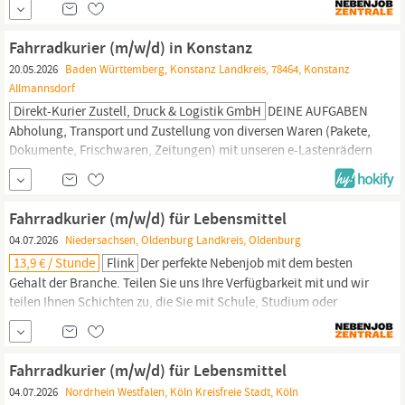
clever verteilt in städtischen Gebieten mit hoher
Bevölkerungsdichte und ermöglichen mit Hilfe unserer E-Bikes-
Fahrradkurier (m/w/d) in Konstanz
Flotte die schnellste Lebensmittel...
20.05.2026
Baden Württemberg, Konstanz Landkreis, 78464, Konstanz
Allmannsdorf
Direkt-Kurier Zustell, Druck & Logistik GmbH
DEINE AUFGABEN
Abholung, Transport und Zustellung von diversen Waren (Pakete,
Dokumente, Frischwaren, Zeitungen) mit unseren e-Lastenrädern
Kommunikation mit Kunden und Kollegen, um Lieferdetails zu
klären oder Probleme zu lösen Nutzung von Navigationssystemen
und Apps am Smartphone Unterstützung in operativen Themen
Fahrradkurier (m/w/d) für Lebensmittel
rund um die Zustellung DEIN PROFIL Spaß am Radfahren ...
04.07.2026
Niedersachsen, Oldenburg Landkreis, Oldenburg
13,9 € / Stunde
Flink
Der perfekte Nebenjob mit dem besten
Gehalt der Branche. Teilen Sie uns Ihre Verfügbarkeit mit und wir
teilen Ihnen Schichten zu, die Sie mit Schule, Studium oder
Hobbys vereinbaren können. Einleitung: Unsere Warenlager sind
clever verteilt in städtischen Gebieten mit hoher
Bevölkerungsdichte und ermöglichen mit Hilfe unserer E-Bikes-
Fahrradkurier (m/w/d) für Lebensmittel
Flotte die schnellste Lebensmittel...
04.07.2026
Nordrhein Westfalen, Köln Kreisfreie Stadt, Köln