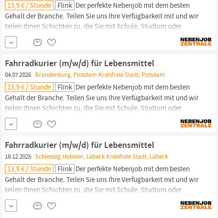
13,9 € / Stunde
Flink
Der perfekte Nebenjob mit dem besten
Gehalt der Branche. Teilen Sie uns Ihre Verfügbarkeit mit und wir
teilen Ihnen Schichten zu, die Sie mit Schule, Studium oder
Hobbys vereinbaren können. Einleitung: Unsere Warenlager sind
clever verteilt in städtischen Gebieten mit hoher
Bevölkerungsdichte und ermöglichen mit Hilfe unserer E-Bikes-
Fahrradkurier (m/w/d) für Lebensmittel
Flotte die schnellste Lebensmittel...
04.07.2026
Brandenburg, Potsdam Kreisfreie Stadt, Potsdam
13,9 € / Stunde
Flink
Der perfekte Nebenjob mit dem besten
Gehalt der Branche. Teilen Sie uns Ihre Verfügbarkeit mit und wir
teilen Ihnen Schichten zu, die Sie mit Schule, Studium oder
Hobbys vereinbaren können. Einleitung: Unsere Warenlager sind
clever verteilt in städtischen Gebieten mit hoher
Bevölkerungsdichte und ermöglichen mit Hilfe unserer E-Bikes-
Fahrradkurier (m/w/d) für Lebensmittel
Flotte die schnellste Lebensmittel...
18.12.2025
Schleswig Holstein, Lübeck Kreisfreie Stadt, Lübeck
13,9 € / Stunde
Flink
Der perfekte Nebenjob mit dem besten
Gehalt der Branche. Teilen Sie uns Ihre Verfügbarkeit mit und wir
teilen Ihnen Schichten zu, die Sie mit Schule, Studium oder
Hobbys vereinbaren können. Einleitung: Unsere Warenlager sind
clever verteilt in städtischen Gebieten mit hoher