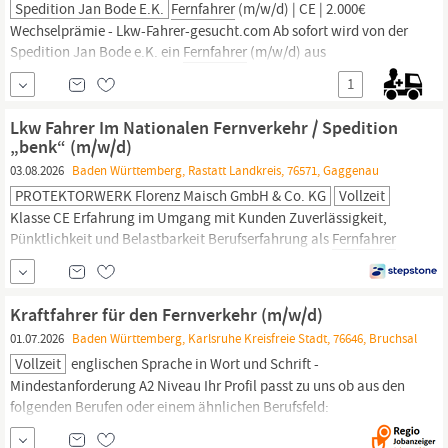
Spedition Jan Bode E.K.
Fernfahrer
(m/w/d) | CE | 2.000€
Wechselprämie - Lkw-Fahrer-gesucht.com Ab sofort wird von der
Spedition Jan Bode e.K. ein
Fernfahrer
(m/w/d) aus
Niedersachsen und Umgebung gesucht. Starte bei Hamburgs #1
1
Logistiker und sichere dir 2.000€ Wechselprämie! In einer Minute
bewerben --> https:/lkw-fahrer-gesucht.comalleskralle/
Lkw Fahrer Im Nationalen Fernverkehr / Spedition
Spedition...
„benk“ (m/w/d)
03.08.2026
Baden Württemberg, Rastatt Landkreis, 76571, Gaggenau
PROTEKTORWERK Florenz Maisch GmbH & Co. KG
Vollzeit
Klasse CE Erfahrung im Umgang mit Kunden Zuverlässigkeit,
Pünktlichkeit und Belastbarkeit Berufserfahrung als
Fernfahrer
von Vorteil Ein kollegiales und professionelles Umfeld mit großem
Gestaltungsspielraum und vielfältigen persönlichen Entfaltungs-
und Entwicklungsmöglichkeiten Langfristige Perspektiven und
Kraftfahrer für den Fernverkehr (m/w/d)
Werteverständnis in einem erfolgreichen
01.07.2026
Baden Württemberg, Karlsruhe Kreisfreie Stadt, 76646, Bruchsal
Vollzeit
englischen Sprache in Wort und Schrift -
Mindestanforderung A2 Niveau Ihr Profil passt zu uns ob aus den
folgenden Berufen oder einem ähnlichen Berufsfeld:
Berufskraftfahrer (m/w/d) - Fernverkehr LKW-Fahrer (m/w/d) -