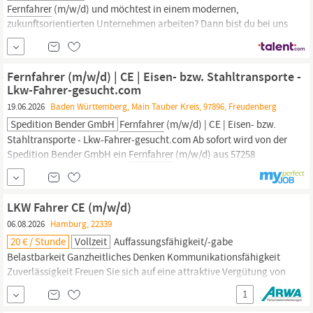
Fernfahrer
(m/w/d) und möchtest in einem modernen,
zukunftsorientierten Unternehmen arbeiten? Dann bist du bei uns
genau richtig! Verstärke das Team unseres Kunden und
transportiere Schüttgüter sicher und zuverlässig, national und
regional. Wir bieten dir ein angenehmes Arbeitsumfeld und
Fernfahrer (m/w/d) | CE | Eisen- bzw. Stahltransporte -
langfristige Perspektiven....
Lkw-Fahrer-gesucht.com
19.06.2026
Baden Württemberg, Main Tauber Kreis, 97896, Freudenberg
Spedition Bender GmbH
Fernfahrer
(m/w/d) | CE | Eisen- bzw.
Stahltransporte - Lkw-Fahrer-gesucht.com Ab sofort wird von der
Spedition Bender GmbH ein
Fernfahrer
(m/w/d) aus 57258
Freudenberg und Umgebung gesucht. In einer Minute bewerben --
> https:/lkw-fahrer-gesucht.commulti/ Spedition Bender GmbH
www.spedition-bender.de Ab sofort oder schnellstmöglich
LKW Fahrer CE (m/w/d)
gesucht:
Fernfahrer
(m/w/d) Das...
06.08.2026
Hamburg, 22339
20 € / Stunde
Vollzeit
Auffassungsfähigkeit/-gabe
Belastbarkeit Ganzheitliches Denken Kommunikationsfähigkeit
Zuverlässigkeit Freuen Sie sich auf eine attraktive Vergütung von
20,00 € bis 24,00 € pro Stunde! Sie haben noch Fragen zum Job?
1
Kontaktieren Sie uns unter 040 / 8 97 25 28 0 oder per E-Mail an