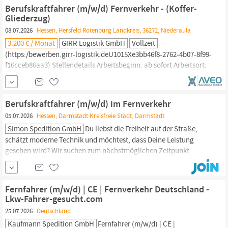
hamburg (m/w/d), Berufskraftfahrer (m/w/d), Lastkraftfahrer
Berufskraftfahrer (m/w/d) Fernverkehr - (Koffer-
(m/w/d),
Fernfahrer
(m/w/d), Güterkraftfahrer
Gliederzug)
08.07.2026
Hessen, Hersfeld Rotenburg Landkreis, 36272, Niederaula
3.200 € / Monat
GIRR Logistik GmbH
Vollzeit
(https:/bewerben.girr-logistik.deU1015Xe3bb46f8-2762-4b07-8f99-
f16cceb86aa3) Stellendetails Arbeitsbeginn: ab sofort Arbeitsort:
36272 Niederaula Beruf: - Lkw-Fahrer (m/w/d) - Kraftfahrer
(m/w/d) -
Fernfahrer
(m/w/d) - Fahrer im Güterverkehr (m/w/d)
Branche: Spedition Vertragsart: Vollzeit & unbefristet Verdienst:
Berufskraftfahrer (m/w/d) im Fernverkehr
nach Vereinbarung + Spesen...
05.07.2026
Hessen, Darmstadt Kreisfreie Stadt, Darmstadt
Simon Spedition GmbH
Du liebst die Freiheit auf der Straße,
schätzt moderne Technik und möchtest, dass Deine Leistung
gesehen wird? Wir suchen zum nächstmöglichen Zeitpunkt
motivierte
Fernfahrer
(m/w/d), die für uns die Kilometer fressen
und unsere Waren sicher ans Ziel bringen. Aufgaben On the Road:
Du übernimmst den europaweiten Transport
Fernfahrer (m/w/d) | CE | Fernverkehr Deutschland -
Lkw-Fahrer-gesucht.com
25.07.2026
Deutschland
Kaufmann Spedition GmbH
Fernfahrer
(m/w/d) | CE |