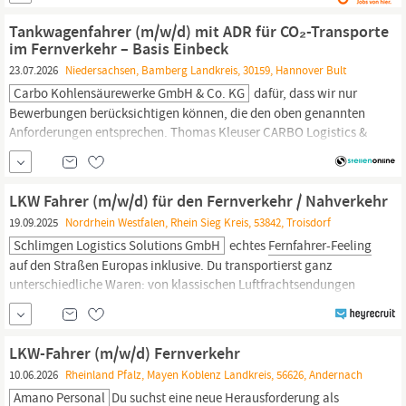
nationaler/internationaler Fernverkehr
Fernfahrer
(m/w/d)
Kraftfahrer (m/w/d) für den Güterfernverkehr Logistikfahrer
Tankwagenfahrer (m/w/d) mit ADR für CO₂-Transporte
(m/w/d)
im Fernverkehr – Basis Einbeck
23.07.2026
Niedersachsen, Bamberg Landkreis, 30159, Hannover Bult
Carbo Kohlensäurewerke GmbH & Co. KG
dafür, dass wir nur
Bewerbungen berücksichtigen können, die den oben genannten
Anforderungen entsprechen. Thomas Kleuser CARBO Logistics &
Services GmbH & Co. KG Jetzt bewerben
Berufskraftfahrer,Tankwagen,ADR,Gefahrgut,Einbeck,Montag bis
Freitag,Tankzug,Gase,Module 95,
Fernfahrer,Norddeutschland
LKW Fahrer (m/w/d) für den Fernverkehr / Nahverkehr
19.09.2025
Nordrhein Westfalen, Rhein Sieg Kreis, 53842, Troisdorf
Schlimgen Logistics Solutions GmbH
echtes
Fernfahrer-Feeling
auf den Straßen Europas inklusive. Du transportierst ganz
unterschiedliche Waren: von klassischen Luftfrachtsendungen
über Handels- und Industriegüter bis hin zu zeitkritischen
Sendungen. Dabei sorgst du dafür, dass Im- und Exporte
zuverlässig und termingerecht ihr Ziel erreichen. Deine Touren
LKW-Fahrer (m/w/d) Fernverkehr
führen dich von unserem Lager aus...
10.06.2026
Rheinland Pfalz, Mayen Koblenz Landkreis, 56626, Andernach
Amano Personal
Du suchst eine neue Herausforderung als