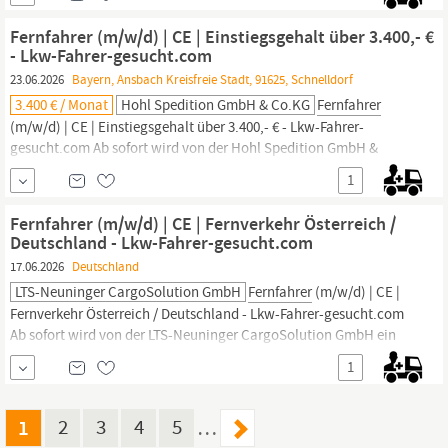
Minute bewerben --> https:/lkw-fahrer-gesucht.comalleskralle/
Cloud Logistics Ab sofort oder schnellstmöglich gesucht:
Fernfahrer (m/w/d) | CE | Einstiegsgehalt über 3.400,- €
Fernfahrer
(m/w/d) Zur
- Lkw-Fahrer-gesucht.com
23.06.2026
Bayern, Ansbach Kreisfreie Stadt, 91625, Schnelldorf
3.400 € / Monat
Hohl Spedition GmbH & Co.KG
Fernfahrer
(m/w/d) | CE | Einstiegsgehalt über 3.400,- € - Lkw-Fahrer-
gesucht.com Ab sofort wird von der Hohl Spedition GmbH &
Co.KG ein
Fernfahrer
(m/w/d) aus 91625 Schnelldorf und
1
Umgebung gesucht. In einer Minute bewerben --> https:/lkw-
fahrer-gesucht.comalleskralle/ Hohl Spedition GmbH & Co.KG
Fernfahrer (m/w/d) | CE | Fernverkehr Österreich /
WANTED - WIR SUCHEN DICH!
Deutschland - Lkw-Fahrer-gesucht.com
17.06.2026
Deutschland
LTS-Neuninger CargoSolution GmbH
Fernfahrer
(m/w/d) | CE |
Fernverkehr Österreich / Deutschland - Lkw-Fahrer-gesucht.com
Ab sofort wird von der LTS-Neuninger CargoSolution GmbH ein
Fernfahrer
(m/w/d) aus Sachsen gesucht. In einer Minute
1
bewerben --> https:/lkw-fahrer-gesucht.comalleskralle/ LTS-
Neuninger CargoSolution GmbH Die Firma LTS-Neuninger GmbH
wurde im Jahr...
1
2
3
4
5
…