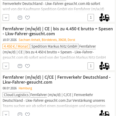
Fernverkehr Deutschland - Lkw-Fahrer-gesucht.com Ab sofort
wird von der Kaufmann Spedition GmbH ein
Fernfahrer
(m/w/d)
aus Hannover und Umgebung gesucht. In einer Minute bewerben
1
--> https:/lkw-fahrer-gesucht.comalleskralle/ Kaufmann
Spedition GmbH Transportunternehmen seit 1928 Mit
Fernfahrer (m/w/d) | CE | bis zu 4.450 € brutto + Spesen
- Lkw-Fahrer-gesucht.com
18.07.2026
Sachsen Anhalt, Bördekreis, 39638, Dorst
4.450 € / Monat
Spedition Markus Nitz GmbH
Fernfahrer
(m/w/d) | CE | bis zu 4.450 € brutto + Spesen - Lkw-Fahrer-
gesucht.com Ab sofort wird von der Spedition Markus Nitz GmbH
ein
Fernfahrer
(m/w/d) aus 46286 Dorsten und Umgebung
1
gesucht. Bis zu 4.450 € brutto als Springer + Spesen | bis zu 3.925 €
brutto + Spesen bei festem Fahrzeug. In einer Minute bewerben -->
Fernfahrer (m/w/d) | C/CE | Fernverkehr Deutschland -
Lkw-Fahrer-gesucht.com
08.07.2026
Hamburg
Cloud Logistics
Fernfahrer
(m/w/d) | C/CE | Fernverkehr
Deutschland - Lkw-Fahrer-gesucht.com Zur Verstärkung unseres
Teams suchen wir ab sofort einen zuverlässigen und engagierten
Berufskraftfahrer (m/w/d) im Fernverkehr ab Hamburg. In einer