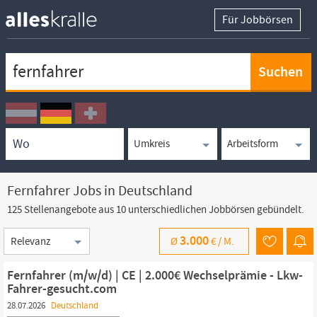
Für Jobbörsen
Keywortsuche
Ortssuche
Umkreissuche
Arbeitsform
Fernfahrer Jobs in Deutschland
125 Stellenangebote aus 10 unterschiedlichen Jobbörsen gebündelt.
Sortierung
3.000
Ø
€ /
M.
Fernfahrer (m/w/d) | CE | 2.000€ Wechselprämie - Lkw-
Fahrer-gesucht.com
28.07.2026
Deutschland