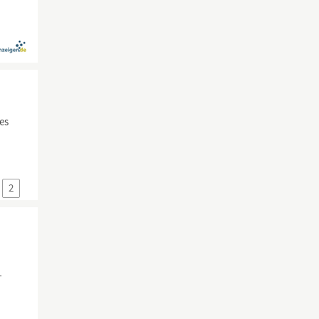
es
2
-