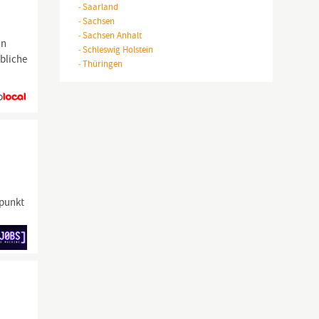
-
Saarland
-
Sachsen
-
Sachsen Anhalt
an
-
Schleswig Holstein
ebliche
-
Thüringen
tpunkt