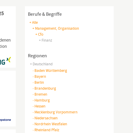
25
Berufe & Begriffe
+ Alle
+ Management, Organisation
+ Cfo
 denen
+ Finanz
tion
Regionen
+ Deutschland
-
Baden Württemberg
-
Bayern
-
Berlin
-
Brandenburg
-
Bremen
-
Hamburg
-
Hessen
-
Mecklenburg Vorpommern
-
Niedersachsen
-
Nordrhein Westfalen
-
Rheinland Pfalz