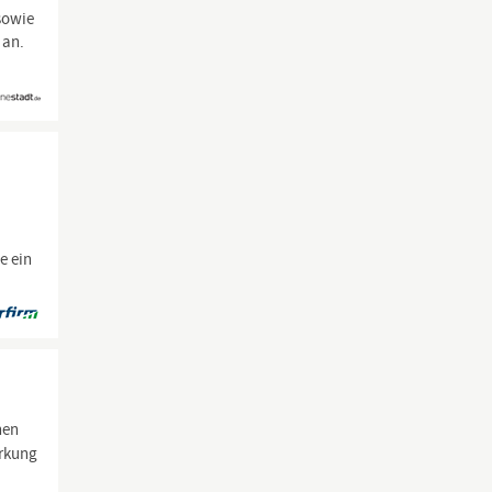
sowie
 an.
e ein
nen
irkung