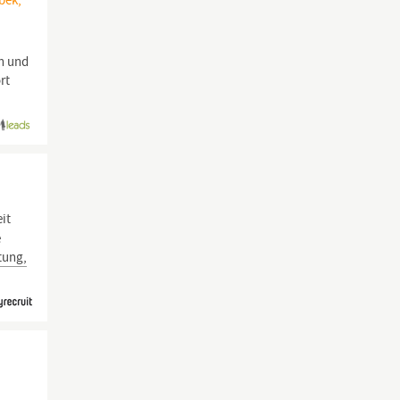
bek,
en und
rt
it
e
tung,