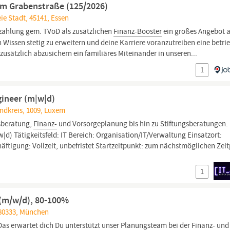
im Grabenstraße (125/2026)
ie Stadt, 45141, Essen
zahlung gem. TVöD als zusätzlichen
Finanz-Booster
ein großes Angebot 
Wissen stetig zu erweitern und deine Karriere voranzutreiben eine betri
zusätzlich abzusichern ein familiäres Miteinander in unseren...
1
ineer (m|w|d)
ndkreis, 1009, Luxem
sberatung,
Finanz-
und Vorsorgeplanung bis hin zu Stiftungsberatungen.
d) Tätigkeitsfeld: IT Bereich: Organisation/IT/Verwaltung Einsatzort:
äftigung: Vollzeit, unbefristet Startzeitpunkt: zum nächstmöglichen Zei
1
 (m/w/d), 80-100%
 80333, München
as erwartet dich Du unterstützt unser Planungsteam bei der
Finanz-
und