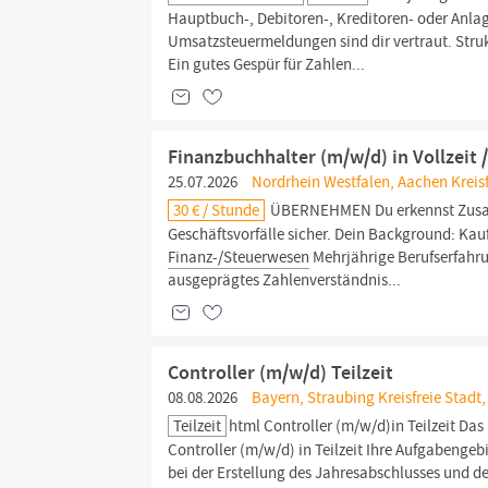
Hauptbuch-, Debitoren-, Kreditoren- oder Anla
Umsatzsteuermeldungen sind dir vertraut. Struk
Ein gutes Gespür für Zahlen...
Finanzbuchhalter (m/w/d) in Vollzeit /
25.07.2026
Nordrhein Westfalen, Aachen Kreisf
30 € / Stunde
ÜBERNEHMEN Du erkennst Zusa
Geschäftsvorfälle sicher. Dein Background: K
Finanz-/Steuerwesen
Mehrjährige Berufserfahru
ausgeprägtes Zahlenverständnis...
Controller (m/w/d) Teilzeit
08.08.2026
Bayern, Straubing Kreisfreie Stadt
Teilzeit
html Controller (m/w/d)in Teilzeit D
Controller (m/w/d) in Teilzeit Ihre Aufgabengeb
bei der Erstellung des Jahresabschlusses und 