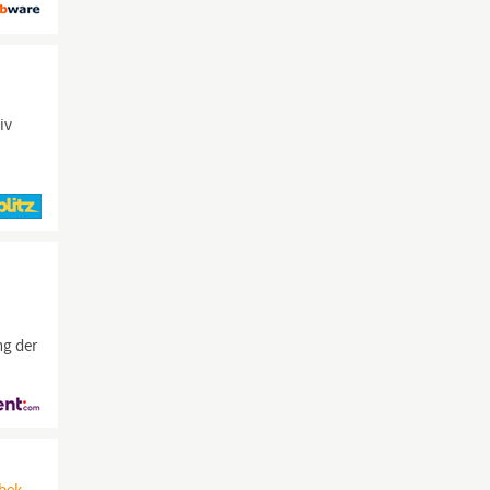
iv
ng der