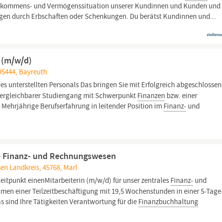
Einkommens- und Vermögenssituation unserer Kundinnen und Kunden und
gen durch Erbschaften oder Schenkungen. Du berätst Kundinnen und...
 (m/w/d)
 95444, Bayreuth
s unterstellten Personals Das bringen Sie mit Erfolgreich abgeschlossen
 vergleichbarer Studiengang mit Schwerpunkt
Finanzen
bzw. einer
Mehrjährige Berufserfahrung in leitender Position im
Finanz-
und
le Finanz- und Rechnungswesen
en Landkreis, 45768, Marl
itpunkt einenMitarbeiterin (m/w/d) für unser zentrales
Finanz-
und
men einer Teilzeitbeschäftigung mit 19,5 Wochenstunden in einer 5-Tage
as sind Ihre Tätigkeiten Verantwortung für die
Finanzbuchhaltung