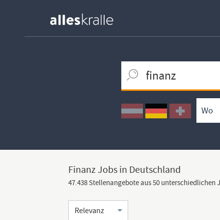
Keywortsuche
Ortssuche
Umkreissuche
Arbeitsform
Finanz Jobs in Deutschland
47.438 Stellenangebote aus 50 unterschiedlichen
Sortierung