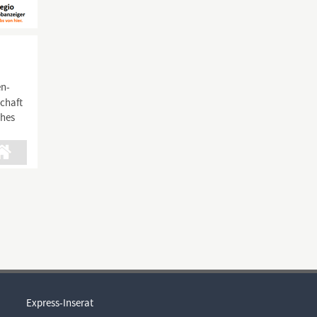
en-
schaft
ches
Express-Inserat