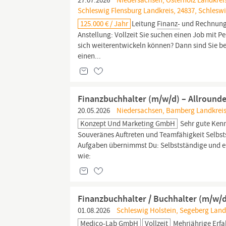
27.07.2026
Niedersachsen, Osterholz Landkreis
Schleswig Flensburg Landkreis, 24837, Schlesw
125.000 € / Jahr
Leitung
Finanz-
und Rechnungsw
Anstellung: Vollzeit Sie suchen einen Job mit P
sich weiterentwickeln können? Dann sind Sie be
einen...
Finanzbuchhalter (m/w/d) – Allround
20.05.2026
Niedersachsen, Bamberg Landkreis
Konzept Und Marketing GmbH
Sehr gute Kenn
Souveränes Auftreten und Teamfähigkeit Selbsts
Aufgaben übernimmst Du: Selbstständige und e
wie:
Finanzbuchhalter / Buchhalter (m/w/
01.08.2026
Schleswig Holstein, Segeberg Land
Medico-Lab GmbH
Vollzeit
Mehrjährige Erf