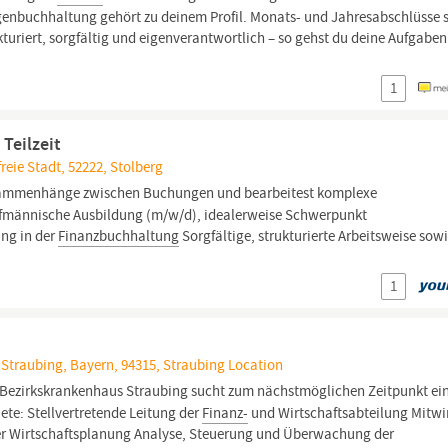
genbuchhaltung gehört zu deinem Profil. Monats- und Jahresabschlüsse 
turiert, sorgfältig und eigenverantwortlich – so gehst du deine Aufgaben
1
 Teilzeit
reie Stadt, 52222, Stolberg
mmenhänge zwischen Buchungen und bearbeitest komplexe
aufmännische Ausbildung (m/w/d), idealerweise Schwerpunkt
ng in der
Finanzbuchhaltung
Sorgfältige, strukturierte Arbeitsweise sowi
1
, Straubing, Bayern, 94315, Straubing Location
as Bezirkskrankenhaus Straubing sucht zum nächstmöglichen Zeitpunkt ei
iete: Stellvertretende Leitung der
Finanz-
und Wirtschaftsabteilung Mitw
der Wirtschaftsplanung Analyse, Steuerung und Überwachung der