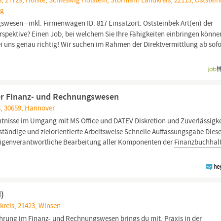
, 27729, Holste, Schleswig Holstein, Stormarn Landkreis, 22113, Oststein
ig
esen - inkl. Firmenwagen ID: 817 Einsatzort: Oststeinbek Art(en) der
erspektive? Einen Job, bei welchem Sie Ihre Fähigkeiten einbringen könn
i uns genau richtig! Wir suchen im Rahmen der Direktvermittlung ab sofo
er Finanz- und Rechnungswesen
, 30659, Hannover
tnisse im Umgang mit MS Office und DATEV Diskretion und Zuverlässigke
tändige und zielorientierte Arbeitsweise Schnelle Auffassungsgabe Dies
igenverantwortliche Bearbeitung aller Komponenten der
Finanzbuchhal
d)
kreis, 21423, Winsen
ahrung im
Finanz-
und Rechnungswesen brings du mit. Praxis in der