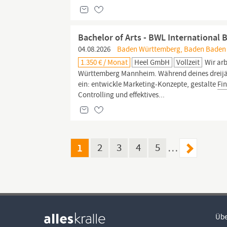
Bachelor of Arts - BWL International 
04.08.2026
Baden Württemberg, Baden Baden K
1.350 € / Monat
Heel GmbH
Vollzeit
Wir arb
Württemberg Mannheim. Während deines dreijähr
ein: entwickle Marketing-Konzepte, gestalte
Fi
Controlling und effektives...
1
2
3
4
5
…
Übe