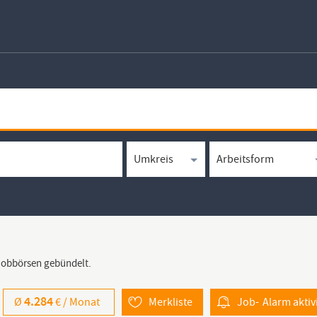
 Jobbörsen gebündelt.
4.284
Ø
€ /
Monat
Merkliste
Job-
Alarm
aktiv