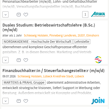
Personalsachbearbeiter (m/w/d), Lohn- und Gehaltsbuchhalter
(m/w/d), Verwaltungsfachangestellter (m/w/d), Buchhalter
(m/w/d),
Finanzbuchhalter
(m/w/d) oder Steuerfachangestellter
1
(m/w/d) Warten Sie nicht länger und bewerben Sie sich jetzt! Mit
Ihrer Bewerbung erklären Sie sich mit den...
Duales Studium: Betriebswirtschaftslehre (B.Sc.)
(m/w/d)
älter als 1 Jahr
Schleswig Holstein, Pinneberg Landkreis, 25337, Elmshorn
NORDAKADEMIE - Hochschule Der Wirtschaft
Lehrstelle
übernehmen und komplexe Geschäftsprozesse effizienter
gestalten. Z. B. in diesen Bereichen: Marketing und Vertrieb
Produktmanagement
Finanz-
und Rechnungswesen Controlling
Organisation Personalwesen Materialwirtschaft und Logistik
Projektmanagement Gut zu wissen: Bereits mit der Wahl deines
Finanzbuchhalter:in / Steuerfachangestellte:r (m/w/d)
Ausbildungsbetriebs kannst du bestimmen, in welche Richtung
09.07.2026
Schleswig Holstein, Lübeck Kreisfreie Stadt, Lübeck
du...
MARTENS & PRAHL Gruppe
übernimmt administrative Arbeiten,
entwickelt strategische Visionen, liefert Support in Werbung oder
Beratung. Außerdem entwickelt sie Konzepte und Produkte,
organisiert Fortbildungen und fördert den ständigen Austausch
von Know-How. Für unser Rechnungswesen-Team in der Holding
am Standort Lübeck suchen wir zum nächstmöglichen Zeitpunkt