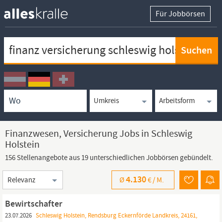
Für Jobbörsen
Keywortsuche
Ortssuche
Umkreissuche
Arbeitsform
Finanzwesen, Versicherung Jobs in Schleswig
Holstein
156 Stellenangebote aus 19 unterschiedlichen Jobbörsen gebündelt.
Sortierung
4.130
Ø
€ /
M.
Bewirtschafter
23.07.2026
Schleswig Holstein, Rendsburg Eckernförde Landkreis, 24161,