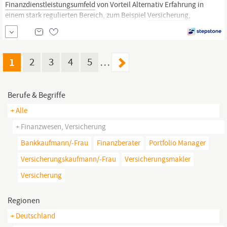
Finanzdienstleistungsumfeld
von Vorteil Alternativ Erfahrung in
einem stark regulierten Bereich, zum Beispiel
Versicherung,
Krankenhaus, Defence oder öffentlicher Sektor Kenntnisse in
Service-Reviews, SLA-Management, IT-Controlling und IT-
Vertragsmanagement Vertrautheit mit regulatorischen Prozessen,
Audits...
1
2
3
4
5
…
Berufe & Begriffe
+ Alle
+ Finanzwesen, Versicherung
Bankkaufmann/-Frau
Finanzberater
Portfolio Manager
Versicherungskaufmann/-Frau
Versicherungsmakler
Versicherung
Regionen
+ Deutschland