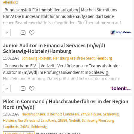
Altenholz
Bundesanstalt Für Immobilienaufgaben
Machen Sie mit uns
BImA! Die Bundes­anstalt für Immobilien­aufgaben darf keine
neuen Beamten­verhältnisse begründen. Die Über­nahme von auf
Lebenszeit verbeamteten Personen ist mit Zustimmung des
Bundes­ministeriums der
Finanzen
(BMF) möglich. Veranlassen
und Überwachen von Bewirtschaftungs­vorgängen Rechnungs­
Junior Auditor in Financial Services (m/w/d)
bearbeitung unter Anwendung von SAP (BALIMA)
Schleswig-Holstein/Hamburg
11.06.2026
Schleswig Holstein, Flensburg Kreisfreie Stadt, Flensburg
Genoverband E.V.
Vollzeit
Verstärke unsere Teams als Junior
Auditor in (m/w/d) im Prüfungsaußendienst in
Schleswig-
Holstein
und Hamburg. Dabei prüfst und betreust du in deinem
regionalen Einsatzgebiet unsere Kreditgenossenschaften (z. B.
Volks- und Raiffeisenbanken). Die Tätigkeiten erfolgen in den
Räumlichkeiten unserer Mandanten und Mandantinnen oder
Pilot in Command / Hubschrauberführer in der Region
remote im Rahmen des...
Nord (m/w/d)
12.06.2026
Niedersachsen, Osterholz Landkreis, 27729, Holste, Schleswig
Holstein, Nordfriesland Landkreis, 25899, Niebüll, Schleswig Flensburg
Landkreis, 24837, Schleswig