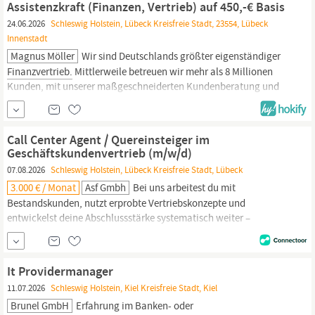
Assistenzkraft (Finanzen, Vertrieb) auf 450,-€ Basis
eine:n
Finanzbuchhalter:in
(m/w/d).
24.06.2026
Schleswig Holstein, Lübeck Kreisfreie Stadt, 23554, Lübeck
Innenstadt
Magnus Möller
Wir sind Deutschlands größter eigenständiger
Finanzvertrieb.
Mittlerweile betreuen wir mehr als 8 Millionen
Kunden, mit unserer maßgeschneiderten Kundenberatung und
beraten sie im Gegensatz zu den meisten Banken und
Versicherungen
mit einer branchenübergreifenden
Produktauswahl. Die Deutsche Vermögensberatung erhielt als
Call Center Agent / Quereinsteiger im
erster und einziger
Finanzvertrieb
die Bestnote „exzellent...
Geschäftskundenvertrieb (m/w/d)
07.08.2026
Schleswig Holstein, Lübeck Kreisfreie Stadt, Lübeck
3.000 € / Monat
Asf Gmbh
Bei uns arbeitest du mit
Bestandskunden, nutzt erprobte Vertriebskonzepte und
entwickelst deine Abschlussstärke systematisch weiter –
unterstützt durch Coaching, Training und klare Strukturen. Das
bieten wir dir – Vertrieb, der sich lohnt Bei uns steht dein Erfolg im
Mittelpunkt. Leistung zahlt sich aus – fachlich wie
finanziell:
It Providermanager
11.07.2026
Schleswig Holstein, Kiel Kreisfreie Stadt, Kiel
Brunel GmbH
Erfahrung im Banken- oder