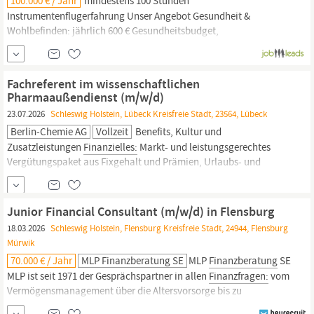
100.000 € / Jahr
mindestens 100 Stunden
Instrumentenflugerfahrung Unser Angebot Gesundheit &
Wohlbefinden: jährlich 600 € Gesundheitsbudget,
Facharzt‑Terminservice, Videosprechstunde & digitaler
Gesundheitscoach mit FairFamily, Krisenbegleitung Mobilität:
Fahrradleasing (Eurorad), vergünstigte Kfz‑
Versicherung
Fachreferent im wissenschaftlichen
Vereinbarkeit von Beruf & Familie:
Pharmaaußendienst (m/w/d)
23.07.2026
Schleswig Holstein, Lübeck Kreisfreie Stadt, 23564, Lübeck
Berlin-Chemie AG
Vollzeit
Benefits, Kultur und
Zusatzleistungen
Finanzielles:
Markt- und leistungsgerechtes
Vergütungspaket aus Fixgehalt und Prämien, Urlaubs- und
Weihnachtsgeld, betriebliche Altersvorsorge,
Versicherungsleistungen,
Babyprämie, Bonus zu Firmenjubiläen,
performanceabhängige Auszeichnungen, Rabatte über Plattform
Junior Financial Consultant (m/w/d) in Flensburg
Corporate Benefits Work-Life...
18.03.2026
Schleswig Holstein, Flensburg Kreisfreie Stadt, 24944, Flensburg
Mürwik
70.000 € / Jahr
MLP Finanzberatung SE
MLP
Finanzberatung
SE
MLP ist seit 1971 der Gesprächspartner in allen
Finanzfragen:
vom
Vermögensmanagement über die Altersvorsorge bis zu
Versicherungen.
Unser Erfolgskonzept: Wir beraten auf