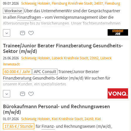
09.07.2026
Schleswig Holstein, Flensburg Kreisfreie Stadt, 24937, Flensburg
Workwise
Über das UnternehmenWir sind der Gesprächspartner
in allen
Finanzfragen
– vom Vermögensmanagement über die
Altersvorsorge bis zu
Versicherungen.
Unser Tochterunternehmen
FERI betreut institutionelle Investoren und große
Privatvermögen. Unternehmen begleiten wir über unseren
Geschäftsbereich TPC. Die DOMCURA AG ist als Assekuradeur
Trainee/Junior Berater Finanzberatung Gesundheits-
auf...
Sektor (m/w/d)
25.06.2026
Schleswig Holstein, Lübeck Kreisfreie Stadt, 23552, Lübeck
Innenstadt
60.000 € / Jahr
APC Consult
Trainee/Junior Berater
Finanzberatung
Gesundheits-Sektor (m/w/d) Wir suchen für
unseren Kunden, ein spezialisiertes
Finanzberatungsunternehmen,
motivierte und zuverlässige
Trainee/Junior Berater
Finanzberatung
im Gesundheits-Sektor
(m/w/d) Ihre Aufgaben: Sie starten im Karriere-
Bürokaufmann Personal- und Rechnungswesen
Einstiegsprogramm und eignen sich umfangreiches Wissen zu
(m/w/d)
Finanzprodukten,
01.07.2026
Schleswig Holstein, Kiel Kreisfreie Stadt, 24159, Kiel
17,65 € / Stunde
für
Finanz-
und Rechnungswesen (m/w/d),