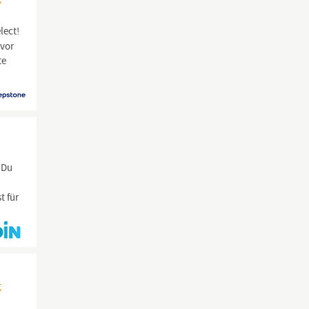
lect!
 vor
te
 Du
t für
g