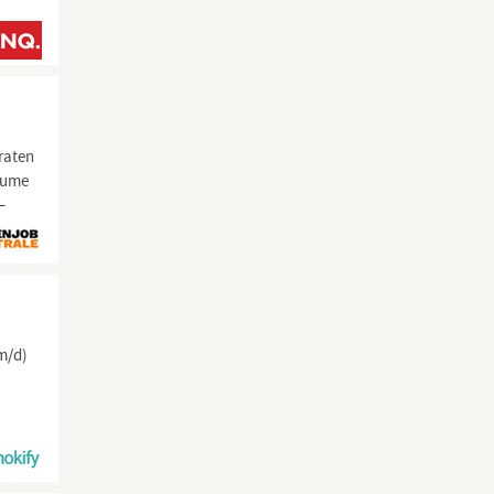
eraten
räume
–
m/d)