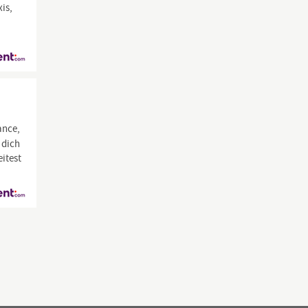
is,
ance,
 dich
eitest