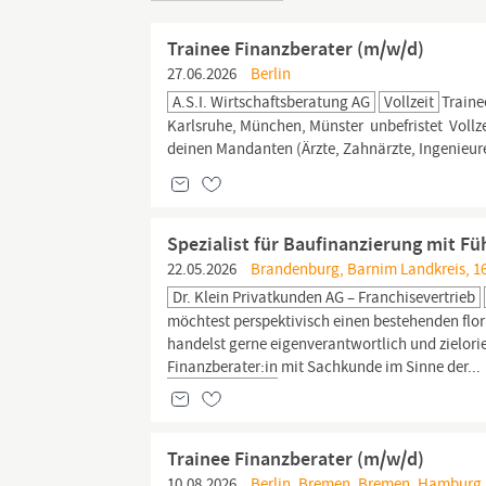
Trainee Finanzberater (m/w/d)
27.06.2026
Berlin
A.S.I. Wirtschaftsberatung AG
Vollzeit
Train
Karlsruhe, München, Münster ​ unbefristet ​ Voll
deinen Mandanten (Ärzte, Zahnärzte, Ingenieure
Spezialist für Baufinanzierung mit F
22.05.2026
Brandenburg, Barnim Landkreis, 16
Dr. Klein Privatkunden AG – Franchisevertrieb
möchtest perspektivisch einen bestehenden fl
handelst gerne eigenverantwortlich und zielorie
Finanzberater:in
mit Sachkunde im Sinne der...
Trainee Finanzberater (m/w/d)
10.08.2026
Berlin, Bremen, Bremen, Hamburg,