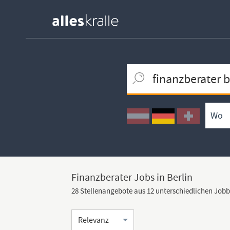
Keywortsuche
Ortssuche
Umkreissuche
Arbeitsform
Finanzberater Jobs in Berlin
28 Stellenangebote aus 12 unterschiedlichen Job
Sortierung