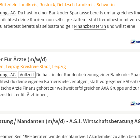
tterfeld Landkreis, Rostock, Delitzsch Landkreis, Schwerin
lungs AG
Du hast in einer Bank oder Sparkasse bereits umfangreiches K
chtest deine Karriere nun selbst gestalten – statt fremdbestimmt von s
 arbeitest bereits als selbstständige:r
Finanzberater:in
und willst eine
r Für Ärzte (m/w/d)
 Leipzig Kreisfreie Stadt, Leipzig
lungs AG
Vollzeit
Du hast in der Kundenbetreuung einer Bank oder Spa
t du deine eigenen Karriereziele verfolgen, statt vorgegebene Absatzz
eutsche Ärzte Finanz gehört zur weltweit erfolgreichen AXA Gruppe und zur
stleister für Ärzt:innen,...
ratung / Mandanten (m/w/d) - A.S.I. Wirtschaftsberatung A
ehmen Seit 1969 beraten wir deutschlandweit Akademiker zu allen beruf