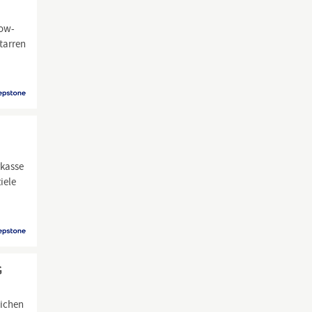
now-
tarren
rkasse
iele
G
lichen