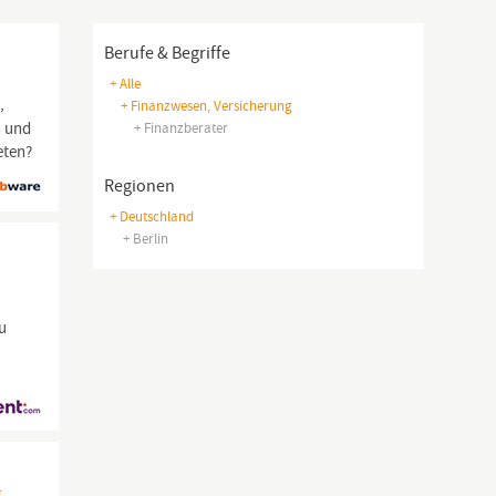
Berufe & Begriffe
+ Alle
,
+ Finanzwesen, Versicherung
n und
+ Finanzberater
eten?
Regionen
+ Deutschland
+ Berlin
u
s
g