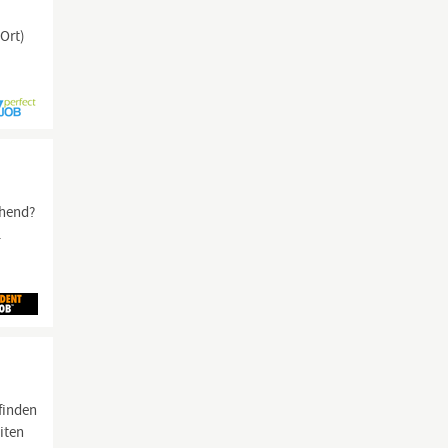
Ort)
chend?
.
finden
iten