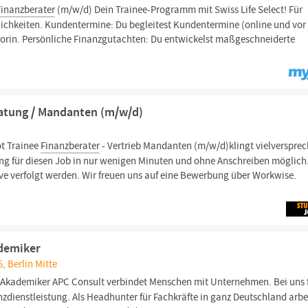
Finanzberater
(m/w/d) Dein Trainee-Programm mit Swiss Life Select! Für
chkeiten. Kundentermine: Du begleitest Kundentermine (online und vor 
rin. Persönliche Finanzgutachten: Du entwickelst maßgeschneiderte
eratung / Mandanten (m/w/d)
t Trainee
Finanzberater
- Vertrieb Mandanten (m/w/d)klingt vielverspre
ng für diesen Job in nur wenigen Minuten und ohne Anschreiben möglich
ve verfolgt werden. Wir freuen uns auf eine Bewerbung über Workwise.
ademiker
5, Berlin Mitte
 Akademiker APC Consult verbindet Menschen mit Unternehmen. Bei uns 
nzdienstleistung. Als Headhunter für Fachkräfte in ganz Deutschland arbe