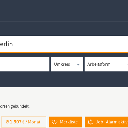
börsen gebündelt.
1.907
Ø
€ /
Monat
Merkliste
Job-
Alarm
aktiv