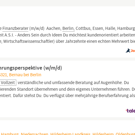
ee
Finanzberater
(m/w/d) ​ Aachen,
Berlin,
Cottbus, Essen, Halle, Hamburg
zeit A.S.I. - Anders Sein durch Ideen Du möchtest kundenorientiert arbeite
, Wirtschaftswissenschaftler) über Jahrzehnte einen echten Mehrwert bi
ührungsperspektive (w/m/d)
321, Bernau bei Berlin
Vollzeit
verständliche und umfassende Beratung auf Augenhöhe. Du
orierenden Standort übernehmen und dein eigenes Unternehmen führen. D
ntiert. Dafür stehst Du: Du verfügst über mehrjährige Berufserfahrung al
 Hamburg, Niedersachsen, Hildesheim Landkreis, Hildesheim, Oldenbur