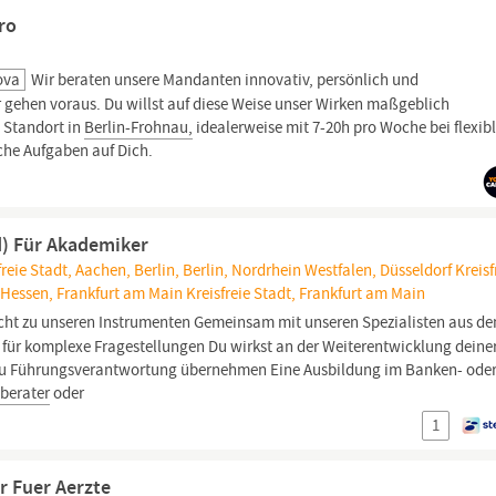
ro
ova
Wir beraten unsere Mandanten innovativ, persönlich und
ir gehen voraus. Du willst auf diese Weise unser Wirken maßgeblich
 Standort in
Berlin-Frohnau,
idealerweise mit 7-20h pro Woche bei flexib
he Aufgaben auf Dich.
d) Für Akademiker
eie Stadt, Aachen, Berlin, Berlin, Nordrhein Westfalen, Düsseldorf Kreisf
, Hessen, Frankfurt am Main Kreisfreie Stadt, Frankfurt am Main
cht zu unseren Instrumenten Gemeinsam mit unseren Spezialisten aus d
n für komplexe Fragestellungen Du wirkst an der Weiterentwicklung deine
t du Führungsverantwortung übernehmen Eine Ausbildung im Banken- ode
berater
oder
1
r Fuer Aerzte