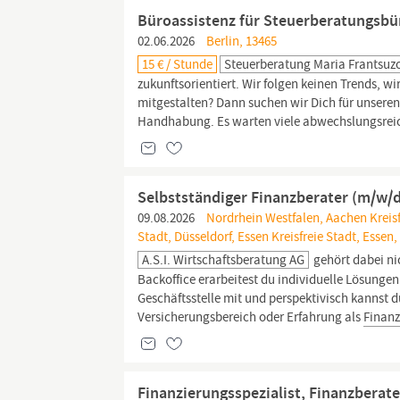
Büroassistenz für Steuerberatungsbü
02.06.2026
Berlin, 13465
15 € / Stunde
Steuerberatung Maria Frantsuz
zukunftsorientiert. Wir folgen keinen Trends, w
mitgestalten? Dann suchen wir Dich für unseren
Handhabung. Es warten viele abwechslungsreic
Selbstständiger Finanzberater (m/w/
09.08.2026
Nordrhein Westfalen, Aachen Kreisfr
Stadt, Düsseldorf, Essen Kreisfreie Stadt, Essen
A.S.I. Wirtschaftsberatung AG
gehört dabei ni
Backoffice erarbeitest du individuelle Lösunge
Geschäftsstelle mit und perspektivisch kanns
Versicherungsbereich oder Erfahrung als
Finanz
Finanzierungsspezialist, Finanzberate