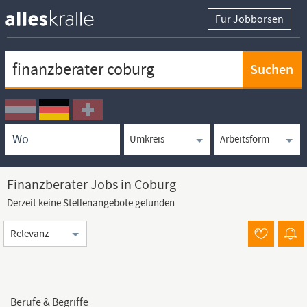
Für Jobbörsen
Keywortsuche
Ortssuche
Umkreissuche
Arbeitsform
Finanzberater Jobs in Coburg
Derzeit keine Stellenangebote gefunden
Sortierung
Berufe & Begriffe