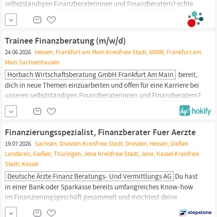
selbstständigen
Finanzberaterinnen
und
Finanzberatern?
echte
Berufserfahrung sowie Training on the Job durch unser
Mentoring-Programm. Finanzwissen von dem du auch persönlich
profitieren kannst. eine sinnstiftende Tätigkeit, mit der du
Trainee Finanzberatung (m/w/d)
finanzielle Bildung...
24.06.2026
Hessen, Frankfurt am Main Kreisfreie Stadt, 60598, Frankfurt am
Main Sachsenhausen
Horbach Wirtschaftsberatung GmbH Frankfurt Am Main
bereit,
dich in neue Themen einzuarbeiten und offen für eine Karriere bei
unseren selbstständigen
Finanzberaterinnen
und
Finanzberatern?
BENEFITS Dann bieten wir dir: echte Berufserfahrung sowie
Training on t
Finanzierungsspezialist, Finanzberater Fuer Aerzte
19.07.2026
Sachsen, Dresden Kreisfreie Stadt, Dresden, Hessen, Gießen
Landkreis, Gießen, Thüringen, Jena Kreisfreie Stadt, Jena, Kassel Kreisfreie
Stadt, Kassel
Deutsche Ärzte Finanz Beratungs- Und Vermittlungs AG
Du hast
in einer Bank oder Sparkasse bereits umfangreiches Know-how
im Finanzierungsgeschäft gesammelt und möchtest deine
Karriere nun selbst gestalten – statt fremdbestimmt von starren