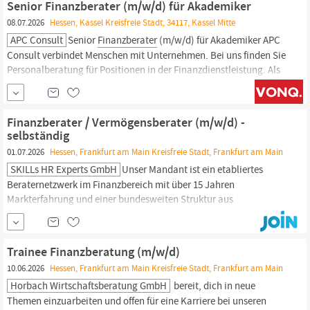
Senior Finanzberater (m/w/d) für Akademiker
08.07.2026
Hessen, Kassel Kreisfreie Stadt, 34117, Kassel Mitte
APC Consult
Senior
Finanzberater
(m/w/d) für Akademiker APC
Consult verbindet Menschen mit Unternehmen. Bei uns finden Sie
Personalberatung für Positionen in der Finanzdienstleistung. Als
Headhunter für Fachkräfte in ganz Deutschland arbeiten wir
erfolgreich als Bindeglied zwischen unseren Mandanten und
unseren Kandidaten.
Finanzberater / Vermögensberater (m/w/d) -
selbständig
01.07.2026
Hessen, Frankfurt am Main Kreisfreie Stadt, Frankfurt am Main
SKILLs HR Experts GmbH
Unser Mandant ist ein etabliertes
Beraternetzwerk im Finanzbereich mit über 15 Jahren
Markterfahrung und einer bundesweiten Struktur aus
selbstständigen Beratern und Spezialisten. Der Fokus liegt auf
einer ganzheitlichen Beratung in den Bereichen Investment,
Versicherungen und Finanzierung. Ziel des Modells ist es,
Trainee Finanzberatung (m/w/d)
unternehmerisch denkenden Beratern eine Plattform zu...
10.06.2026
Hessen, Frankfurt am Main Kreisfreie Stadt, Frankfurt am Main
Horbach Wirtschaftsberatung GmbH
bereit, dich in neue
Themen einzuarbeiten und offen für eine Karriere bei unseren