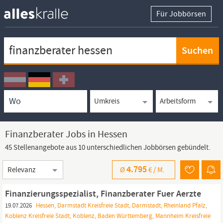
Für Jobbörsen
Keywortsuche
Ortssuche
Umkreissuche
Arbeitsform
Finanzberater Jobs in Hessen
45 Stellenangebote aus 10 unterschiedlichen Jobbörsen gebündelt.
Sortierung
4.795
Ø
€ /
M.
Finanzierungsspezialist, Finanzberater Fuer Aerzte
19.07.2026
Hessen, Darmstadt Kreisfreie Stadt, Darmstadt, Rheinland Pfalz,
Koblenz Kreisfreie Stadt, Koblenz, Baden Württemberg, Mannheim Kreisfreie