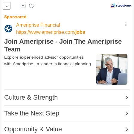
der der Mensch im Mittelpunkt steht? Dann komm zu uns nach
Nidda! Als
Finanzberater
(m/w/d) bei der Sparkasse Oberhessen
berätst Deine Potenzialkunden