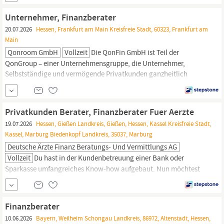
Bankstrukturen und Hierarchien zu sein? Oder du arbeitest bereits
als selbstständige:r
Finanzberater:in
und willst eine exklusive
Unternehmer, Finanzberater
Zielgruppe mit hohem...
20.07.2026
Hessen, Frankfurt am Main Kreisfreie Stadt, 60323, Frankfurt am
Main
Qonroom GmbH
Vollzeit
Die QonFin GmbH ist Teil der
QonGroup – einer Unternehmensgruppe, die Unternehmer,
Selbstständige und vermögende Privatkunden ganzheitlich
begleitet. Gemeinsam mit unseren Schwesterunternehmen aus
den Bereichen Steuerberatung, Vermögensverwaltung,
Immobilien, Unternehmensberatung und weiteren
Privatkunden Berater, Finanzberater Fuer Aerzte
Spezialisierungen schaffen wir Lösungen, die weit über
19.07.2026
Hessen, Gießen Landkreis, Gießen, Hessen, Kassel Kreisfreie Stadt,
klassische...
Kassel, Marburg Biedenkopf Landkreis, 35037, Marburg
Deutsche Ärzte Finanz Beratungs- Und Vermittlungs AG
Vollzeit
Du hast in der Kundenbetreuung einer Bank oder
Sparkasse umfangreiches Know-how aufgebaut. Nun möchtest
du deine eigenen Karriereziele verfolgen, statt vorgegebene
Absatzziele zu erfüllen? Dann bist du bei uns richtig. Die Deutsche
Ärzte Finanz gehört zur weltweit erfolgreichen AXA Gruppe und
Finanzberater
zur apoBank. Sie ist Deutschlands größter Finanzdienstleister für
10.06.2026
Bayern, Weilheim Schongau Landkreis, 86972, Altenstadt, Hessen,
Ärzt:innen,...