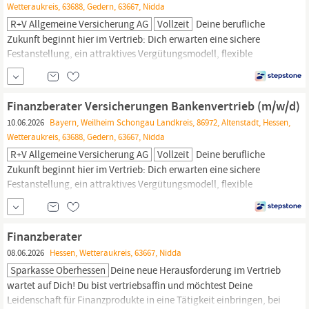
Wetteraukreis, 63688, Gedern, 63667, Nidda
R+V Allgemeine Versicherung AG
Vollzeit
Deine berufliche
Zukunft beginnt hier im Vertrieb: Dich erwarten eine sichere
Festanstellung, ein attraktives Vergütungsmodell, flexible
Arbeitsmöglichkeiten und zahlreiche Benefits – in einem
Unternehmen, in dem Wertschätzung, Förderung und
Entwicklung gelebte Werte sind. Werde Teil unseres Teams!
Finanzberater Versicherungen Bankenvertrieb (m/w/d)
Finanzberater
Versicherungen Bankenvertrieb (m/w/d)...
10.06.2026
Bayern, Weilheim Schongau Landkreis, 86972, Altenstadt, Hessen,
Wetteraukreis, 63688, Gedern, 63667, Nidda
R+V Allgemeine Versicherung AG
Vollzeit
Deine berufliche
Zukunft beginnt hier im Vertrieb: Dich erwarten eine sichere
Festanstellung, ein attraktives Vergütungsmodell, flexible
Arbeitsmöglichkeiten und zahlreiche Benefits – in einem
Unternehmen, in dem Wertschätzung, Förderung und
Entwicklung gelebte Werte sind. Werde Teil unseres Teams!
Finanzberater
Finanzberater
Versicherungen Bankenvertrieb (m/w/d)...
08.06.2026
Hessen, Wetteraukreis, 63667, Nidda
Sparkasse Oberhessen
Deine neue Herausforderung im Vertrieb
wartet auf Dich! Du bist vertriebsaffin und möchtest Deine
Leidenschaft für Finanzprodukte in eine Tätigkeit einbringen, bei