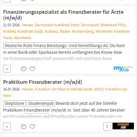
Berufserfahrung als
Finanzberater:in
mit Sachkunde im Sinne der
Wohnimmobilienkreditrichtlinie. Idealerweise konntest du erste
Finanzierungsspezialist als Finanzberater für Ärzte
Erfahrungen...
(m/w/d)
21.07.2026
Hessen, Darmstadt Kreisfreie Stadt, Darmstadt, Rheinland Pfalz,
Koblenz Kreisfreie Stadt, Koblenz, Baden Württemberg, Mannheim Kreisfreie
Stadt, Mannheim
Deutsche Ärzte Finanz Beratungs- Und Vermittlungs AG
Du hast
in einer Bank oder Sparkasse bereits umfangreiches Know-how
im Finanzierungsgeschäft gesammelt und möchtest deine
Karriere nun selbst gestalten – statt fremdbestimmt von starren
Bankstrukturen und Hierarchien zu sein? Oder du arbeitest bereits
als selbstständige:r
Finanzberater:in
und willst eine exklusive
Praktikum Finanzberater (m/w/d)
Zielgruppe mit hohem...
16.07.2026
Hessen, Frankfurt am Main Kreisfreie Stadt, 60310, Frankfurt am
Main
StepStone
Studentenjob
Bewirb dich jetzt auf die Stetelle
Praktikum
Finanzberater
(m/w/d) in. Seit über 40 Jahren beraten
wir Privatkundinnen und Privatkunden sowie Firmenkunden im
Bereich Finanzen und Versicherungen. Wir stellen die Träume und
1
Pläne unserer Kundinnen und Kunden in den Mittelpunkt und
erarbeiten gemeinsam einen persönlichen Finanzplan –