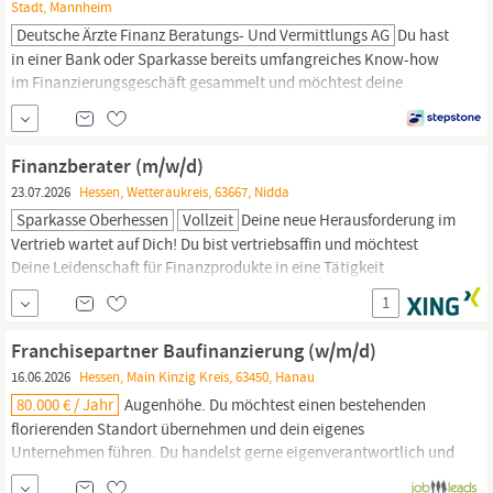
Stadt, Mannheim
Deutsche Ärzte Finanz Beratungs- Und Vermittlungs AG
Du hast
in einer Bank oder Sparkasse bereits umfangreiches Know-how
im Finanzierungsgeschäft gesammelt und möchtest deine
Karriere nun selbst gestalten – statt fremdbestimmt von starren
Bankstrukturen und Hierarchien zu sein? Oder du arbeitest bereits
als selbstständige:r
Finanzberater:in
und willst eine exklusive
Finanzberater (m/w/d)
Zielgruppe mit hohem...
23.07.2026
Hessen, Wetteraukreis, 63667, Nidda
Sparkasse Oberhessen
Vollzeit
Deine neue Herausforderung im
Vertrieb wartet auf Dich! Du bist vertriebsaffin und möchtest
Deine Leidenschaft für Finanzprodukte in eine Tätigkeit
einbringen, bei der der Mensch im Mittelpunkt steht? Dann komm
1
zu uns nach Nidda! Als
Finanzberater
(m/w/d) bei der Sparkasse
Oberhessen berätst Deine Potenzialkunden
Franchisepartner Baufinanzierung (w/m/d)
16.06.2026
Hessen, Main Kinzig Kreis, 63450, Hanau
80.000 € / Jahr
Augenhöhe. Du möchtest einen bestehenden
florierenden Standort übernehmen und dein eigenes
Unternehmen führen. Du handelst gerne eigenverantwortlich und
zielorientiert. Dafür stehst du Du verfügst über mehrjährige