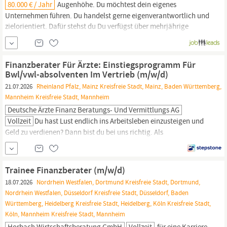
80.000 € / Jahr
Augenhöhe. Du möchtest dein eigenes
Unternehmen führen. Du handelst gerne eigenverantwortlich und
zielorientiert. Dafür stehst du Du verfügst über mehrjährige
Berufserfahrung als
Finanzberater:in
mit Sachkunde im Sinne der
Wohnimmobilienkreditrichtlinie. Idealerweise konntest du erste
Erfahrungen in der Zusammenstellung und
Finanzberater Für Ärzte: Einstiegsprogramm Für
Bwl/vwl-absolventen Im Vertrieb (m/w/d)
21.07.2026
Rheinland Pfalz, Mainz Kreisfreie Stadt, Mainz, Baden Württemberg,
Mannheim Kreisfreie Stadt, Mannheim
Deutsche Ärzte Finanz Beratungs- Und Vermittlungs AG
Vollzeit
Du hast Lust endlich ins Arbeitsleben einzusteigen und
Geld zu verdienen? Dann bist du bei uns richtig. Als
Finanzberater:in
für Ärzte (m/w/d) lernst du im Training on the job
Mediziner:innen bedarfsgerecht zu beraten und passgenaue
Lösungen zu Finanz- und Versicherungsfragen zu finden. Die
Trainee Finanzberater (m/w/d)
Deutsche Ärzte Finanz gehört zur weltweit erfolgreichen AXA...
18.07.2026
Nordrhein Westfalen, Dortmund Kreisfreie Stadt, Dortmund,
Nordrhein Westfalen, Düsseldorf Kreisfreie Stadt, Düsseldorf, Baden
Württemberg, Heidelberg Kreisfreie Stadt, Heidelberg, Köln Kreisfreie Stadt,
Köln, Mannheim Kreisfreie Stadt, Mannheim
Horbach Wirtschaftsberatung GmbH
Vollzeit
für eine Karriere