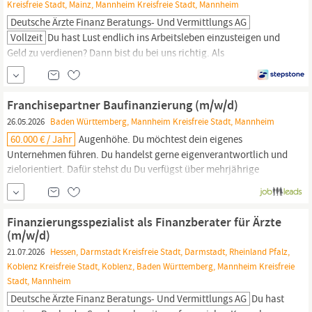
Kreisfreie Stadt, Mainz, Mannheim Kreisfreie Stadt, Mannheim
Deutsche Ärzte Finanz Beratungs- Und Vermittlungs AG
Vollzeit
Du hast Lust endlich ins Arbeitsleben einzusteigen und
Geld zu verdienen? Dann bist du bei uns richtig. Als
Finanzberater:in
für Ärzte (m/w/d) lernst du im Training on the job
Mediziner:innen bedarfsgerecht zu beraten und passgenaue
Lösungen zu Finanz- und Versicherungsfragen zu finden. Die
Franchisepartner Baufinanzierung (m/w/d)
Deutsche Ärzte Finanz gehört zur weltweit erfolgreichen AXA...
26.05.2026
Baden Württemberg, Mannheim Kreisfreie Stadt, Mannheim
60.000 € / Jahr
Augenhöhe. Du möchtest dein eigenes
Unternehmen führen. Du handelst gerne eigenverantwortlich und
zielorientiert. Dafür stehst du Du verfügst über mehrjährige
Berufserfahrung als
Finanzberater:in
mit Sachkunde im Sinne der
Wohnimmobilienkreditrichtlinie. Idealerweise konntest du erste
Erfahrungen in der Zusammenstellung und
Finanzierungsspezialist als Finanzberater für Ärzte
(m/w/d)
21.07.2026
Hessen, Darmstadt Kreisfreie Stadt, Darmstadt, Rheinland Pfalz,
Koblenz Kreisfreie Stadt, Koblenz, Baden Württemberg, Mannheim Kreisfreie
Stadt, Mannheim
Deutsche Ärzte Finanz Beratungs- Und Vermittlungs AG
Du hast