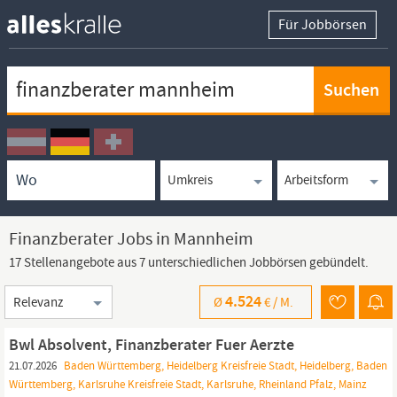
Für Jobbörsen
Keywortsuche
Ortssuche
Umkreissuche
Arbeitsform
Finanzberater Jobs in Mannheim
17 Stellenangebote aus 7 unterschiedlichen Jobbörsen gebündelt.
Sortierung
4.524
Ø
€ /
M.
Bwl Absolvent, Finanzberater Fuer Aerzte
21.07.2026
Baden Württemberg, Heidelberg Kreisfreie Stadt, Heidelberg, Baden
Württemberg, Karlsruhe Kreisfreie Stadt, Karlsruhe, Rheinland Pfalz, Mainz