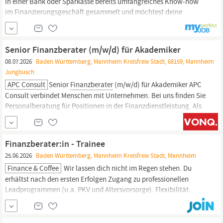
in einer Bank oder Sparkasse bereits umfangreiches Know-how
im Finanzierungsgeschäft gesammelt und möchtest deine
Karriere nun selbst gestalten – statt fremdbestimmt von starren
Bankstrukturen und Hierarchien zu sein? Oder du arbeitest bereits
als selbstständige:r
Finanzberater:in
und willst eine exklusive
Senior Finanzberater (m/w/d) für Akademiker
Zielgruppe mit hohem...
08.07.2026
Baden Württemberg, Mannheim Kreisfreie Stadt, 68159, Mannheim
Jungbusch
APC Consult
Senior
Finanzberater
(m/w/d) für Akademiker APC
Consult verbindet Menschen mit Unternehmen. Bei uns finden Sie
Personalberatung für Positionen in der Finanzdienstleistung. Als
Headhunter für Fachkräfte in ganz Deutschland arbeiten wir
erfolgreich als Bindeglied zwischen unseren Mandanten und
unseren Kandidaten.
Finanzberater:in - Trainee
25.06.2026
Baden Württemberg, Mannheim Kreisfreie Stadt, Mannheim
Finance & Coffee
Wir lassen dich nicht im Regen stehen. Du
erhältst nach den ersten Erfolgen Zugang zu professionellen
Leadprogrammen (u.a. PKV und Altersvorsorge). Flexibilität:
Arbeite in unserem stylischen 450qm Designoffice in
Mannheim
oder flexibel von zu Hause aus. Wir freuen uns von dir zu hören!