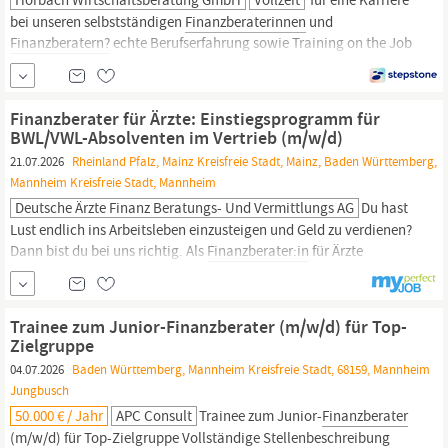
bei unseren selbstständigen
Finanzberaterinnen
und
Finanzberatern?
echte Berufserfahrung sowie Training on the Job
durch unser Mentoring-Programm. Finanzwissen von dem du
auch persönlich profitieren kannst. eine sinnstiftende Tätigkeit,
mit der du finanzielle Bildung in die Bevölkerung bringst.
Finanzberater für Ärzte: Einstiegsprogramm für
BWL/VWL-Absolventen im Vertrieb (m/w/d)
21.07.2026
Rheinland Pfalz, Mainz Kreisfreie Stadt, Mainz, Baden Württemberg,
Mannheim Kreisfreie Stadt, Mannheim
Deutsche Ärzte Finanz Beratungs- Und Vermittlungs AG
Du hast
Lust endlich ins Arbeitsleben einzusteigen und Geld zu verdienen?
Dann bist du bei uns richtig. Als
Finanzberater:in
für Ärzte
(m/w/d) lernst du im Training on the job Mediziner:innen
bedarfsgerecht zu beraten und passgenaue Lösungen zu Finanz-
und Versicherungsfragen zu finden. Die Deutsche Ärzte Finanz
Trainee zum Junior-Finanzberater (m/w/d) für Top-
gehört zur weltweit erfolgreichen AXA...
Zielgruppe
04.07.2026
Baden Württemberg, Mannheim Kreisfreie Stadt, 68159, Mannheim
Jungbusch
50.000 € / Jahr
APC Consult
Trainee zum Junior-
Finanzberater
(m/w/d) für Top-Zielgruppe Vollständige Stellenbeschreibung