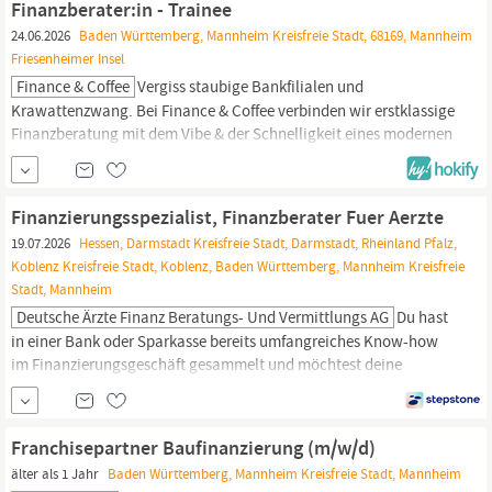
Finanzberater:in - Trainee
24.06.2026
Baden Württemberg, Mannheim Kreisfreie Stadt, 68169, Mannheim
Friesenheimer Insel
Finance & Coffee
Vergiss staubige Bankfilialen und
Krawattenzwang. Bei Finance & Coffee verbinden wir erstklassige
Finanzberatung mit dem Vibe & der Schnelligkeit eines modernen
Start-ups. Egal ob bereits in der Finanzwelt zu Hause oder einfach
ein Naturtalent im Vertrieb?Finance & Coffee ist die Plattform für
die nächste Generation von Berater:innen. Wir kombinieren...
Finanzierungsspezialist, Finanzberater Fuer Aerzte
19.07.2026
Hessen, Darmstadt Kreisfreie Stadt, Darmstadt, Rheinland Pfalz,
Koblenz Kreisfreie Stadt, Koblenz, Baden Württemberg, Mannheim Kreisfreie
Stadt, Mannheim
Deutsche Ärzte Finanz Beratungs- Und Vermittlungs AG
Du hast
in einer Bank oder Sparkasse bereits umfangreiches Know-how
im Finanzierungsgeschäft gesammelt und möchtest deine
Karriere nun selbst gestalten – statt fremdbestimmt von starren
Bankstrukturen und Hierarchien zu sein? Oder du arbeitest bereits
als selbstständige:r
Finanzberater:in
und willst eine exklusive
Franchisepartner Baufinanzierung (m/w/d)
Zielgruppe mit hohem...
älter als 1 Jahr
Baden Württemberg, Mannheim Kreisfreie Stadt, Mannheim