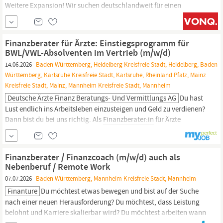
Weitere Expansion! Wir suchen deutschlandweit für einen
Konzern motivierte Absolventen als Trainees zum Junior-
Finanzberater
(m/w/d) für Top-Zielgruppe Ihre Vorteile: ·
Selbstbestimmtes Arbeiten mit Büro in der jeweiligen
Finanzberater für Ärzte: Einstiegsprogramm für
Niederlassung ·
BWL/VWL-Absolventen im Vertrieb (m/w/d)
14.06.2026
Baden Württemberg, Heidelberg Kreisfreie Stadt, Heidelberg, Baden
Württemberg, Karlsruhe Kreisfreie Stadt, Karlsruhe, Rheinland Pfalz, Mainz
Kreisfreie Stadt, Mainz, Mannheim Kreisfreie Stadt, Mannheim
Deutsche Ärzte Finanz Beratungs- Und Vermittlungs AG
Du hast
Lust endlich ins Arbeitsleben einzusteigen und Geld zu verdienen?
Dann bist du bei uns richtig. Als
Finanzberater:in
für Ärzte
(m/w/d) lernst du im Training on the job Mediziner:innen
bedarfsgerecht zu beraten und passgenaue Lösungen zu Finanz-
und Versicherungsfragen zu finden. Die Deutsche Ärzte Finanz
Finanzberater / Finanzcoach (m/w/d) auch als
gehört zur weltweit erfolgreichen AXA...
Nebenberuf / Remote Work
07.07.2026
Baden Württemberg, Mannheim Kreisfreie Stadt, Mannheim
Finanture
Du möchtest etwas bewegen und bist auf der Suche
nach einer neuen Herausforderung? Du möchtest, dass Leistung
belohnt und Karriere skalierbar wird? Du möchtest arbeiten wann
du willst und von wo du willst? Dann könntest genau DU zu uns