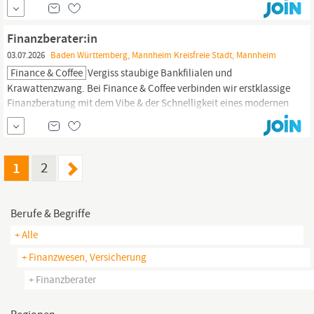
passen! Wer wir sind Wir sind ein junges und erfolgreiches Start-
up im Bereich der Finanzberatung aus der Rhein-Neckar-Region
Finanzberater:in
und suchen...
03.07.2026
Baden Württemberg, Mannheim Kreisfreie Stadt, Mannheim
Finance & Coffee
Vergiss staubige Bankfilialen und
Krawattenzwang. Bei Finance & Coffee verbinden wir erstklassige
Finanzberatung mit dem Vibe & der Schnelligkeit eines modernen
Start-ups. Egal ob bereits in der Finanzwelt zu Hause oder einfach
ein Naturtalent im Vertrieb? Finance & Coffee ist die Plattform für
die nächste Generation von Berater:innen. Wir kombinieren...
1
2
Berufe & Begriffe
+ Alle
+ Finanzwesen, Versicherung
+ Finanzberater