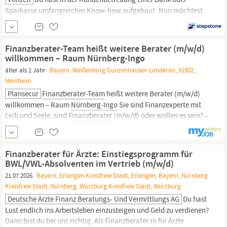
Sparkasse umfangreiches Know-how aufgebaut. Nun möchtest
du deine eigenen Karriereziele verfolgen, statt vorgegebene
Absatzziele zu erfüllen? Dann bist du bei uns richtig. Die Deutsche
Ärzte Finanz gehört zur weltweit erfolgreichen AXA Gruppe und
Finanzberater-Team heißt weitere Berater (m/w/d)
zur apoBank. Sie ist Deutschlands größter Finanzdienstleister für
willkommen – Raum Nürnberg-Ingo
Ärzt:innen,...
älter als 1 Jahr
Bayern, Weißenburg Gunzenhausen Landkreis, 91802,
Meinheim
Plansecur
Finanzberater-Team
heißt weitere Berater (m/w/d)
willkommen – Raum
Nürnberg-Ingo
Sie sind Finanzexperte mit
Leib und Seele, sind
Finanzberater
(m/w/d) oder wollen es sein? –
Dann ergänzen Sie unser 5-köpfiges Plansecur-Team in Meinheim,
das seit nunmehr 25 Jahren für werteorientierte Beratung steht
und Privat- sowie...
Finanzberater für Ärzte: Einstiegsprogramm für
BWL/VWL-Absolventen im Vertrieb (m/w/d)
21.07.2026
Bayern, Erlangen Kreisfreie Stadt, Erlangen, Bayern, Nürnberg
Kreisfreie Stadt, Nürnberg, Würzburg Kreisfreie Stadt, Würzburg
Deutsche Ärzte Finanz Beratungs- Und Vermittlungs AG
Du hast
Lust endlich ins Arbeitsleben einzusteigen und Geld zu verdienen?
Dann bist du bei uns richtig. Als
Finanzberater:in
für Ärzte