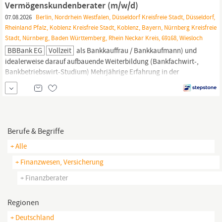
Vermögenskundenberater (m/w/d)
07.08.2026
Berlin, Nordrhein Westfalen, Düsseldorf Kreisfreie Stadt, Düsseldorf,
Rheinland Pfalz, Koblenz Kreisfreie Stadt, Koblenz, Bayern, Nürnberg Kreisfreie
Stadt, Nürnberg, Baden Württemberg, Rhein Neckar Kreis, 69168, Wiesloch
BBBank EG
Vollzeit
als Bankkauffrau / Bankkaufmann) und
idealerweise darauf aufbauende Weiterbildung (Bankfachwirt-,
Bankbetriebswirt-Studium) Mehrjährige Erfahrung in der
Kundenberatung mit ganzheitlichem Beratungsansatz (z. B. als
Privatkundenberater (m/w/d), Privatkundenbetreuer (m/w/d),
Individualkundenberater (m/w/d), Vermögensberater (m/w/d),
Finanzberater
(m/w/d),
Berufe & Begriffe
+ Alle
+ Finanzwesen, Versicherung
+ Finanzberater
Regionen
+ Deutschland