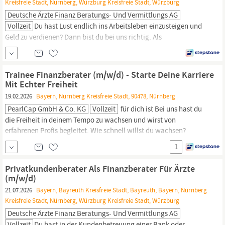
Kreisfreie Stadt, Nürnberg, Würzburg Kreisfreie Stadt, Würzburg
Deutsche Ärzte Finanz Beratungs- Und Vermittlungs AG
Vollzeit
Du hast Lust endlich ins Arbeitsleben einzusteigen und
Geld zu verdienen? Dann bist du bei uns richtig. Als
Finanzberater:in
für Ärzte (m/w/d) lernst du im Training on the job
Mediziner:innen bedarfsgerecht zu beraten und passgenaue
Lösungen zu Finanz- und Versicherungsfragen zu finden. Die
Trainee Finanzberater (m/w/d) - Starte Deine Karriere
Deutsche Ärzte Finanz gehört zur weltweit erfolgreichen AXA...
Mit Echter Freiheit
19.02.2026
Bayern, Nürnberg Kreisfreie Stadt, 90478, Nürnberg
PearlCap GmbH & Co. KG
Vollzeit
für dich ist Bei uns hast du
die Freiheit in deinem Tempo zu wachsen und wirst von
erfahrenen Profis begleitet. Wie schnell willst du wachsen?
Trainee
Finanzberater
(m/w/d) – Starte deine Karriere mit echter
1
Freiheit Ganzheitliche Beratung Erstellung individueller
Finanzkonzepte unter Anleitung Begleitung deiner Mandanten bei
Privatkundenberater Als Finanzberater Für Ärzte
wegweisenden...
(m/w/d)
21.07.2026
Bayern, Bayreuth Kreisfreie Stadt, Bayreuth, Bayern, Nürnberg
Kreisfreie Stadt, Nürnberg, Würzburg Kreisfreie Stadt, Würzburg
Deutsche Ärzte Finanz Beratungs- Und Vermittlungs AG
Vollzeit
Du hast in der Kundenbetreuung einer Bank oder