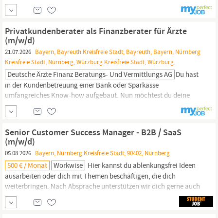
(m/w/d) lernst du im Training on the job Mediziner:innen
bedarfsgerecht zu beraten und passgenaue Lösungen zu Finanz-
und Versicherungsfragen zu finden. Die Deutsche Ärzte Finanz
Privatkundenberater als Finanzberater für Ärzte
gehört zur weltweit erfolgreichen AXA...
(m/w/d)
21.07.2026
Bayern, Bayreuth Kreisfreie Stadt, Bayreuth, Bayern, Nürnberg
Kreisfreie Stadt, Nürnberg, Würzburg Kreisfreie Stadt, Würzburg
Deutsche Ärzte Finanz Beratungs- Und Vermittlungs AG
Du hast
in der Kundenbetreuung einer Bank oder Sparkasse
umfangreiches Know-how aufgebaut. Nun möchtest du deine
eigenen Karriereziele verfolgen, statt vorgegebene Absatzziele zu
erfüllen? Dann bist du bei uns richtig. Die Deutsche Ärzte Finanz
gehört zur weltweit erfolgreichen AXA Gruppe und zur apoBank.
Senior Customer Success Manager - B2B / SaaS
Sie ist Deutschlands größter Finanzdienstleister für Ärzt:innen,...
(m/w/d)
05.08.2026
Bayern, Nürnberg Kreisfreie Stadt, 90402, Nürnberg
500 € / Monat
Workwise
Hier kannst du ablenkungsfrei Ideen
ausarbeiten oder dich mit Themen beschäftigen, die dich
weiterbringen. Nach Absprache unterstützen wir dich gerne auch
finanziell bei deiner Weiterbildung Betriebliche Altersvorsorge
(BAV): Mit unseren
Finanzberatern
findest du heraus, ob unsere
betriebliche Altersvorsorge zu deinen Bedürfnissen passt.