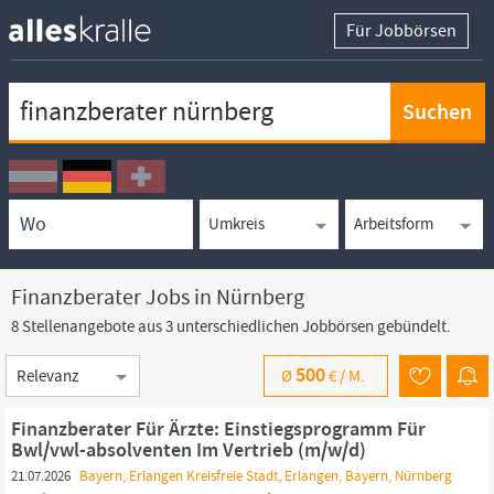
Für Jobbörsen
Keywortsuche
Ortssuche
Umkreissuche
Arbeitsform
Finanzberater Jobs in Nürnberg
8 Stellenangebote aus 3 unterschiedlichen Jobbörsen gebündelt.
Sortierung
500
Ø
€ /
M.
Finanzberater Für Ärzte: Einstiegsprogramm Für
Bwl/vwl-absolventen Im Vertrieb (m/w/d)
21.07.2026
Bayern, Erlangen Kreisfreie Stadt, Erlangen, Bayern, Nürnberg