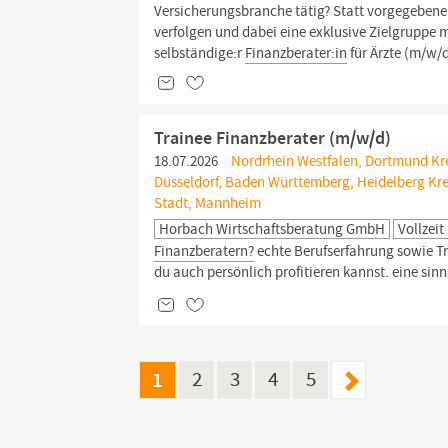
Versicherungsbranche tätig? Statt vorgegebene A
verfolgen und dabei eine exklusive Zielgruppe 
selbständige:r
Finanzberater:in
für Ärzte (m/w/d
Trainee Finanzberater (m/w/d)
18.07.2026
Nordrhein Westfalen, Dortmund Krei
Düsseldorf, Baden Württemberg, Heidelberg Kreis
Stadt, Mannheim
Horbach Wirtschaftsberatung GmbH
Vollzeit
Finanzberatern?
echte Berufserfahrung sowie T
du auch persönlich profitieren kannst. eine sinn
1
2
3
4
5