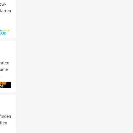
now-
tarren
eraten
räume
–
finden
iten