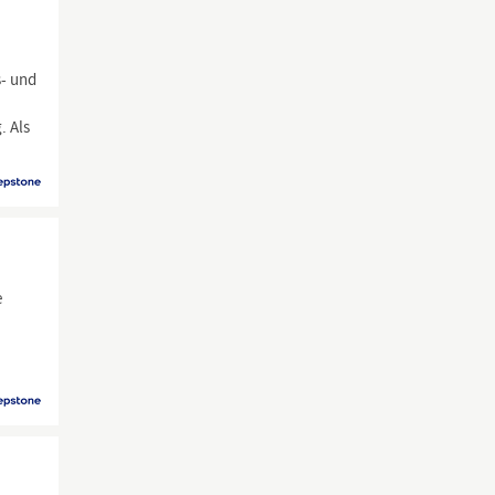
s- und
. Als
e