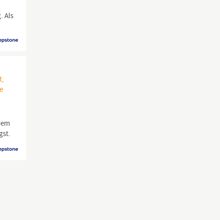
. Als
t,
ie
 dem
gst.