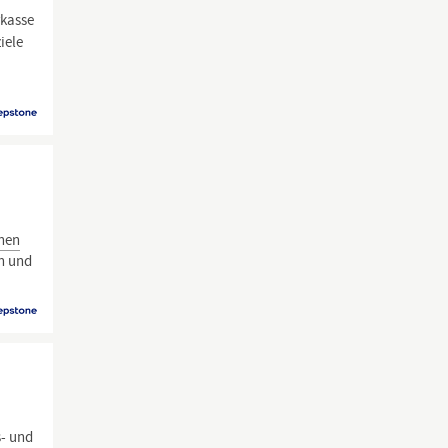
rkasse
iele
i
nnen
en und
s- und