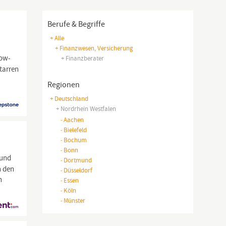
Berufe & Begriffe
+ Alle
+ Finanzwesen, Versicherung
now-
+ Finanzberater
tarren
Regionen
+ Deutschland
+ Nordrhein Westfalen
-
Aachen
-
Bielefeld
-
Bochum
-
Bonn
 und
-
Dortmund
n den
-
Düsseldorf
n
-
Essen
-
Köln
-
Münster