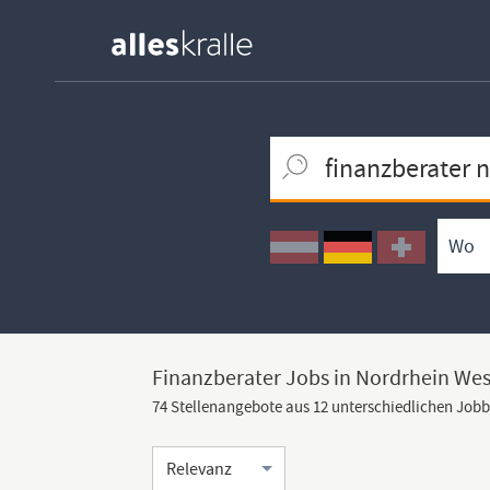
Keywortsuche
Ortssuche
Umkreissuche
Arbeitsform
Finanzberater Jobs in Nordrhein Wes
74 Stellenangebote aus 12 unterschiedlichen Job
Sortierung