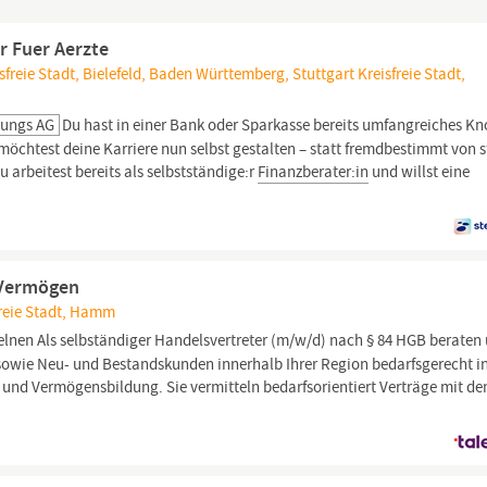
r Fuer Aerzte
sfreie Stadt, Bielefeld, Baden Württemberg, Stuttgart Kreisfreie Stadt,
lungs AG
Du hast in einer Bank oder Sparkasse bereits umfangreiches K
chtest deine Karriere nun selbst gestalten – statt fremdbestimmt von s
 arbeitest bereits als selbstständige:r
Finanzberater:in
und willst eine
/Vermögen
reie Stadt, Hamm
elnen Als selbständiger Handelsvertreter (m/w/d) nach § 84 HGB beraten
sowie Neu- und Bestandskunden innerhalb Ihrer Region bedarfsgerecht i
und Vermögensbildung. Sie vermitteln bedarfsorientiert Verträge mit de