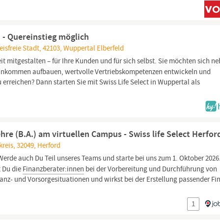
 - Quereinstieg möglich
isfreie Stadt, 42103, Wuppertal Elberfeld
eit mitgestalten – für Ihre Kunden und für sich selbst. Sie möchten sich n
 Einkommen aufbauen, wertvolle Vertriebskompetenzen entwickeln und
u erreichen? Dann starten Sie mit Swiss Life Select in Wuppertal als
re (B.A.) am virtuellen Campus - Swiss life Select Herfor
reis, 32049, Herford
Werde auch Du Teil unseres Teams und starte bei uns zum 1. Oktober 2026
t Du die
Finanzberater:innen
bei der Vorbereitung und Durchführung von
anz- und Vorsorgesituationen und wirkst bei der Erstellung passender Fi
1