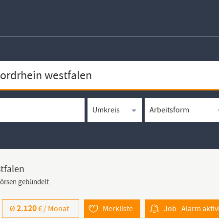
tfalen
börsen gebündelt.
2.120
Ø
€ /
Monat
Merkliste
Job-
Alarm
aktiv