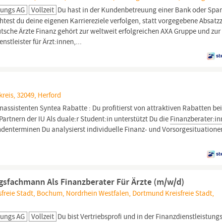
lungs AG
Vollzeit
Du hast in der Kundenbetreuung einer Bank oder Spa
t du deine eigenen Karriereziele verfolgen, statt vorgegebene Absatzz
eutsche Ärzte Finanz gehört zur weltweit erfolgreichen AXA Gruppe und zur
stleister für Ärzt:innen,...
reis, 32049, Herford
nassistenten Syntea Rabatte : Du profitierst von attraktiven Rabatten be
artnern der IU Als duale:r Student:in unterstützt Du die
Finanzberater:i
denterminen Du analysierst individuelle Finanz- und Vorsorgesituation
sfachmann Als Finanzberater Für Ärzte (m/w/d)
reie Stadt, Bochum, Nordrhein Westfalen, Dortmund Kreisfreie Stadt,
lungs AG
Vollzeit
Du bist Vertriebsprofi und in der Finanzdienstleistung