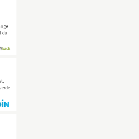
hrige
t du
st,
 werde