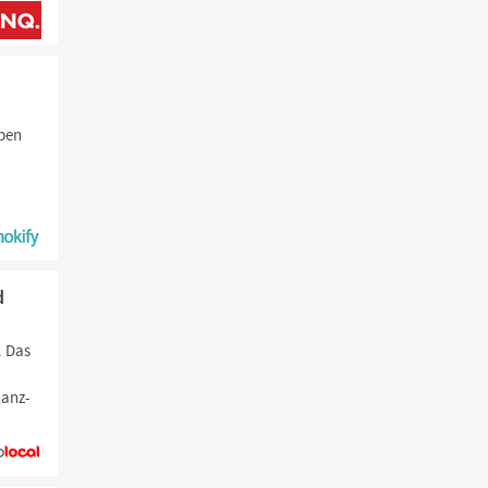
eben
d
. Das
nanz-