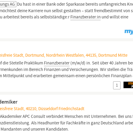
lungs AG
Du hast in einer Bank oder Sparkasse bereits umfangreiches K
chtest deine Karriere nun selbst gestalten – statt fremdbestimmt von s
 arbeitest bereits als selbstständige:r
Finanzberater:in
und willst eine
isfreie Stadt, Dortmund, Nordrhein Westfalen, 44135, Dortmund Mitte
uf die Stetelle Praktikum
Finanzberater
(m/w/d) in. Seit über 40 Jahren b
rmenkunden im Bereich Finanzen und Versicherungen. Wir stellen die T
n Mittelpunkt und erarbeiten gemeinsam einen persönlichen Finanzplan 
1
ademiker
isfreie Stadt, 40210, Düsseldorf Friedrichstadt
 Akademiker APC Consult verbindet Menschen mit Unternehmen. Bei uns 
nzdienstleistung. Als Headhunter für Fachkräfte in ganz Deutschland arbe
en Mandanten und unseren Kandidaten.