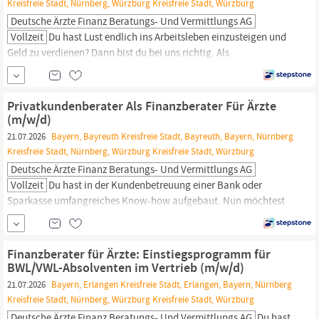
Kreisfreie Stadt, Nürnberg, Würzburg Kreisfreie Stadt, Würzburg
Deutsche Ärzte Finanz Beratungs- Und Vermittlungs AG
Vollzeit
Du hast Lust endlich ins Arbeitsleben einzusteigen und
Geld zu verdienen? Dann bist du bei uns richtig. Als
Finanzberater:in
für Ärzte (m/w/d) lernst du im Training on the job
Mediziner:innen bedarfsgerecht zu beraten und passgenaue
Lösungen zu Finanz- und Versicherungsfragen zu finden. Die
Privatkundenberater Als Finanzberater Für Ärzte
Deutsche Ärzte Finanz gehört zur weltweit erfolgreichen AXA...
(m/w/d)
21.07.2026
Bayern, Bayreuth Kreisfreie Stadt, Bayreuth, Bayern, Nürnberg
Kreisfreie Stadt, Nürnberg, Würzburg Kreisfreie Stadt, Würzburg
Deutsche Ärzte Finanz Beratungs- Und Vermittlungs AG
Vollzeit
Du hast in der Kundenbetreuung einer Bank oder
Sparkasse umfangreiches Know-how aufgebaut. Nun möchtest
du deine eigenen Karriereziele verfolgen, statt vorgegebene
Absatzziele zu erfüllen? Dann bist du bei uns richtig. Die Deutsche
Ärzte Finanz gehört zur weltweit erfolgreichen AXA Gruppe und
Finanzberater für Ärzte: Einstiegsprogramm für
zur apoBank. Sie ist Deutschlands größter Finanzdienstleister für
BWL/VWL-Absolventen im Vertrieb (m/w/d)
Ärzt:innen,...
21.07.2026
Bayern, Erlangen Kreisfreie Stadt, Erlangen, Bayern, Nürnberg
Kreisfreie Stadt, Nürnberg, Würzburg Kreisfreie Stadt, Würzburg
Deutsche Ärzte Finanz Beratungs- Und Vermittlungs AG
Du hast