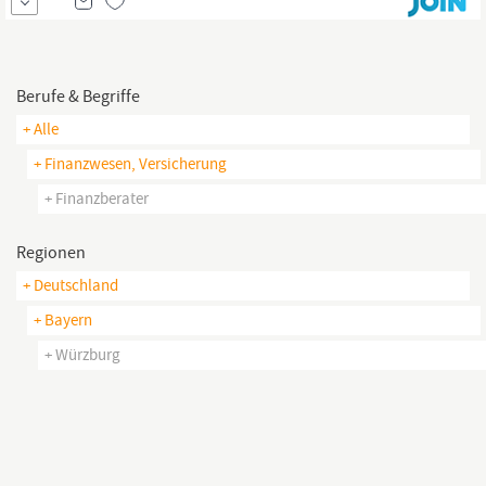
FORMAXX-Beratungssystematik Zieldefinition und
Erfolgscontrolling auf Team- und Individualebene Steuerung der
Berufe & Begriffe
+ Alle
+ Finanzwesen, Versicherung
+ Finanzberater
Regionen
+ Deutschland
+ Bayern
+ Würzburg