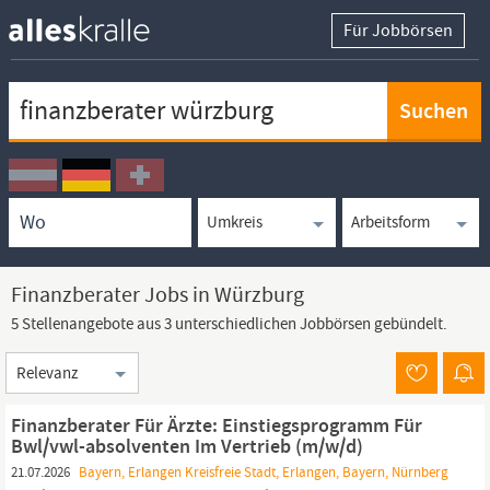
Für Jobbörsen
Keywortsuche
Ortssuche
Umkreissuche
Arbeitsform
Finanzberater Jobs in Würzburg
5 Stellenangebote aus 3 unterschiedlichen Jobbörsen gebündelt.
Sortierung
Finanzberater Für Ärzte: Einstiegsprogramm Für
Bwl/vwl-absolventen Im Vertrieb (m/w/d)
21.07.2026
Bayern, Erlangen Kreisfreie Stadt, Erlangen, Bayern, Nürnberg