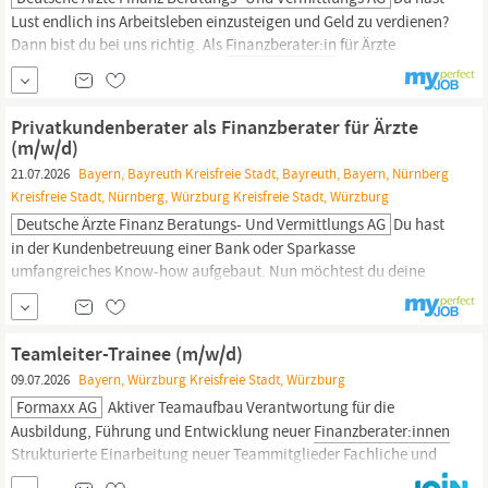
Lust endlich ins Arbeitsleben einzusteigen und Geld zu verdienen?
Dann bist du bei uns richtig. Als
Finanzberater:in
für Ärzte
(m/w/d) lernst du im Training on the job Mediziner:innen
bedarfsgerecht zu beraten und passgenaue Lösungen zu Finanz-
und Versicherungsfragen zu finden. Die Deutsche Ärzte Finanz
Privatkundenberater als Finanzberater für Ärzte
gehört zur weltweit erfolgreichen AXA...
(m/w/d)
21.07.2026
Bayern, Bayreuth Kreisfreie Stadt, Bayreuth, Bayern, Nürnberg
Kreisfreie Stadt, Nürnberg, Würzburg Kreisfreie Stadt, Würzburg
Deutsche Ärzte Finanz Beratungs- Und Vermittlungs AG
Du hast
in der Kundenbetreuung einer Bank oder Sparkasse
umfangreiches Know-how aufgebaut. Nun möchtest du deine
eigenen Karriereziele verfolgen, statt vorgegebene Absatzziele zu
erfüllen? Dann bist du bei uns richtig. Die Deutsche Ärzte Finanz
gehört zur weltweit erfolgreichen AXA Gruppe und zur apoBank.
Teamleiter-Trainee (m/w/d)
Sie ist Deutschlands größter Finanzdienstleister für Ärzt:innen,...
09.07.2026
Bayern, Würzburg Kreisfreie Stadt, Würzburg
Formaxx AG
Aktiver Teamaufbau Verantwortung für die
Ausbildung, Führung und Entwicklung neuer
Finanzberater:innen
Strukturierte Einarbeitung neuer Teammitglieder Fachliche und
vertriebliche Begleitung in der Startphase Vermittlung der