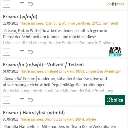
Friseurmeister/in/Bachelor
Professional im
Friseur-Handwerk
Stellenbeschreibung Wir suchen zum nächstmöglichen Zeitpunkt
einein (m/w/d) als technische Betriebsleitung
Friseur (w/m/d)
26.05.2026
Niedersachsen, Rotenburg Wümme Landkreis, 27412, Tarmstedt
Friseur, Katrin Witte
Du arbeitest leidenschaftlich gerne im
Dienst der Schönheit am Kunden und möchtest diese
Leidenschaft mit einer optimalen Work-Life Balance in Einklang
bringen? Dann werde Teil unseres Teams. Zur Verstärkung unseres
Teams suchen wir ab sofort einen motivierten und kreativen
Friseur
(m/w/d) in Vollzeit. Unser Salon befindet sich in Ruhiger,
Friseur/in (m/w/d) - Vollzeit / Teilzeit
gut...
07.07.2026
Niedersachsen, Emsland Landkreis, 49808, Lingen Ems Altenlingen
Genau So! Frisöre
moderner, stilvoller Salon Kreative und
abwechslungsreiche Arbeit Regelmäßige Weiterbildungen
Wertschätzung und ein familiäres Miteinander Faire Bezahlung
und attraktive Mitarbeitervorteile Raum für deine Ideen und
persönliche Entwicklung Das bringst du mit Abgeschlossene
Ausbildung als
Friseur/in
Leidenschaft für dein Handwerk Freude
Friseur / Hairstylist (w/m/d)
am Umgang mit...
30.06.2026
Niedersachsen, Diepholz Landkreis, 28844, Weyhe
Radolla Hairstyling
Miteinanders im Team Keine Verkaufsziele,