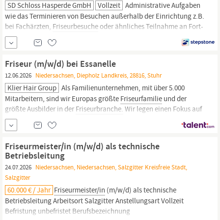
SD Schloss Hasperde GmbH
Vollzeit
Administrative Aufgaben
wie das Terminieren von Besuchen außerhalb der Einrichtung z.B.
bei Fachärzten,
Friseurbesuche
oder ähnliches Teilnahme an Fort-
und Weiterbildungen je nach Schulungsbedarf und Interessen
abgeschlossene dreijährige Ausbildung als Pflegefachfrau/-mann
(m/w/d) in (m/w/d) / Krankenschwester (m/w/d) / Krankenpfleger
Friseur (m/w/d) bei Essanelle
(m/w/d) /...
12.06.2026
Niedersachsen, Diepholz Landkreis, 28816, Stuhr
Klier Hair Group
Als Familienunternehmen, mit über 5.000
Mitarbeitern, sind wir Europas größte
Friseurfamilie
und der
größte Ausbilder in der
Friseurbranche.
Wir legen einen Fokus auf
unsere Mitarbeiter, ein Team, welches wir ständig erweitern und
das stetig wächst. Durch Schulungen und
Weiterbildungsmöglichkeiten schaffen wir
Friseurmeister/in (m/w/d) als technische
Betriebsleitung
24.07.2026
Niedersachsen, Niedersachsen, Salzgitter Kreisfreie Stadt,
Salzgitter
60.000 € / Jahr
Friseurmeister/in
(m/w/d) als technische
Betriebsleitung Arbeitsort Salzgitter Anstellungsart Vollzeit
Befristung unbefristet Berufsbezeichnung