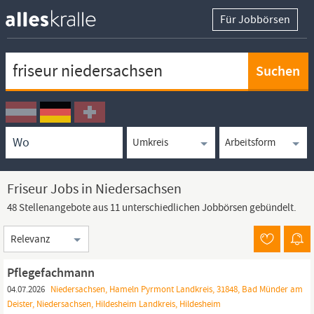
Für Jobbörsen
Keywortsuche
Ortssuche
Umkreissuche
Arbeitsform
Friseur Jobs in Niedersachsen
48 Stellenangebote aus 11 unterschiedlichen Jobbörsen gebündelt.
Sortierung
Pflegefachmann
04.07.2026
Niedersachsen, Hameln Pyrmont Landkreis, 31848, Bad Münder am
Deister, Niedersachsen, Hildesheim Landkreis, Hildesheim