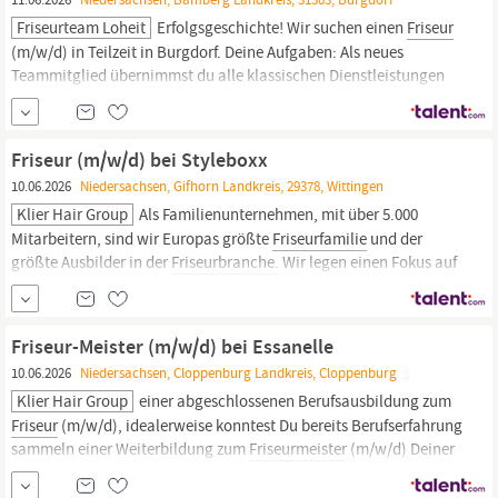
Friseurteam Loheit
Erfolgsgeschichte! Wir suchen einen
Friseur
(m/w/d) in Teilzeit in Burgdorf. Deine Aufgaben: Als neues
Teammitglied übernimmst du alle klassischen Dienstleistungen
des
Friseurberufs.
Dazu gehören Haarschnitte für Damen, Herren
und Kinder, Colorationen, Strähnentechniken, Balayage,
Haarpflege, Styling sowie Hochsteck- und Brautfrisuren.
Friseur (m/w/d) bei Styleboxx
10.06.2026
Niedersachsen, Gifhorn Landkreis, 29378, Wittingen
Klier Hair Group
Als Familienunternehmen, mit über 5.000
Mitarbeitern, sind wir Europas größte
Friseurfamilie
und der
größte Ausbilder in der
Friseurbranche.
Wir legen einen Fokus auf
unsere Mitarbeiter, ein Team, welches wir ständig erweitern und
das stetig wächst. Durch Schulungen und
Weiterbildungsmöglichkeiten schaffen wir
Friseur-Meister (m/w/d) bei Essanelle
10.06.2026
Niedersachsen, Cloppenburg Landkreis, Cloppenburg
Klier Hair Group
einer abgeschlossenen Berufsausbildung zum
Friseur
(m/w/d), idealerweise konntest Du bereits Berufserfahrung
sammeln einer Weiterbildung zum
Friseurmeister
(m/w/d) Deiner
Leidenschaft für das
Friseurhandwerk
einem serviceorientierten
Handeln, einer positiven Ausstrahlung und einer offenen