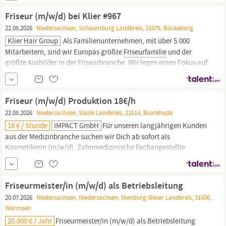
Kommunikationsweise gegenüber...
Friseur (m/w/d) bei Klier #967
22.05.2026
Niedersachsen, Schaumburg Landkreis, 31675, Bückeburg
Klier Hair Group
Als Familienunternehmen, mit über 5.000
Mitarbeitern, sind wir Europas größte
Friseurfamilie
und der
größte Ausbilder in der
Friseurbranche.
Wir legen einen Fokus auf
unsere Mitarbeiter, ein Team, welches wir ständig erweitern und
das stetig wächst. Durch Schulungen und
Weiterbildungsmöglichkeiten schaffen wir
Friseur (m/w/d) Produktion 18€/h
22.05.2026
Niedersachsen, Stade Landkreis, 21614, Buxtehude
18 € / Stunde
IMPACT GmbH
Für unseren langjährigen Kunden
aus der Medizinbranche suchen wir Dich ab sofort als
Kosmetikerin (m/w/d), Zahnmedizinische Fachangestellte
(m/w/d),
Friseur
(m/w/d) oder Podologe (m/w/d) in Vollzeit am
Standort Buxtehude. Unser Kunde sucht langfristig und plant
eine Übernahme. Verdiene bis zu 18 € pro Stunde 2-
Friseurmeister/in (m/w/d) als Betriebsleitung
Schichtbetrieb.
20.07.2026
Niedersachsen, Niedersachsen, Nienburg Weser Landkreis, 31606,
Warmsen
20.000 € / Jahr
Friseurmeister/in
(m/w/d) als Betriebsleitung