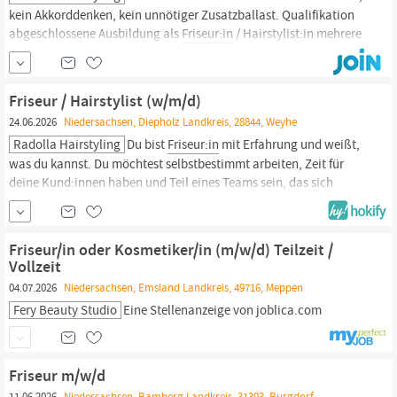
kein Akkorddenken, kein unnötiger Zusatzballast. Qualifikation
abgeschlossene Ausbildung als
Friseur:in
/ Hairstylist:in mehrere
Jahre Berufserfahrung von Vorteil sicheres, professionelles
Auftreten gegenüber Kund:innen eigenständige, strukturierte
Arbeitsweise Qualitätsbewusstsein und Freude an guter
Friseur / Hairstylist (w/m/d)
Friseurarbeit
Teamfähigkeit,
24.06.2026
Niedersachsen, Diepholz Landkreis, 28844, Weyhe
Radolla Hairstyling
Du bist
Friseur:in
mit Erfahrung und weißt,
was du kannst. Du möchtest selbstbestimmt arbeiten, Zeit für
deine Kund:innen haben und Teil eines Teams sein, das sich
vertraut – ohne unnötige Hierarchien und ohne Dauerstress.
Unser Anspruch ist klar: Qualität, Kundenbindung und
professionelles Arbeiten – in einem herzlichen, offenen
Friseur/in oder Kosmetiker/in (m/w/d) Teilzeit /
Miteinander. AUFGABEN
Vollzeit
04.07.2026
Niedersachsen, Emsland Landkreis, 49716, Meppen
Fery Beauty Studio
Eine Stellenanzeige von joblica.com
Friseur m/w/d
11.06.2026
Niedersachsen, Bamberg Landkreis, 31303, Burgdorf