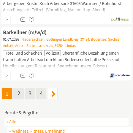
Arbeitgeber: Kristin Koch Arbeitsort: 31606 Warmsen / Bohnhorst
Anstellungsart: Teilzeit (Vormittag, Nachmittag, Abend)
Befristung: unbefristet Berufsbezeichnung:
Friseurmeister/in
/
Bachelor Professional im
Friseur-Handwerk
Friseurmeister/in
/
Bachelor Professional im
Friseur-Handwerk
Stellenbeschreibung:
Barkellner (m/w/d)
01.07.2026
Niedersachsen, Göttingen Landkreis, 37434, Bodensee, Sachsen
Anhalt, Anhalt Zerbst Landkreis, 39264, Lindau
Hotel Bad Schachen
Vollzeit
übertarifliche Bezahlung einen
traumhaften Arbeitsort direkt am Bodenseeufer halbe Preise auf
Hotelleistungen (Restaurant, Spabehandlungen,
Friseur)
hogabackfill Inventur;Engagement;Produkte
bestellen;Englisch;Gepflegtes
Aussehen;Deutsch;Bar;Hotellerie;Verantwortung;Engagement,
Gastronomie, Hotellerie | Service- und Barpersonal, Feste
1
2
3
4
Anstellung, Mit...
Berufe & Begriffe
+ Alle
+ Wellness, Fitness, Ernährung