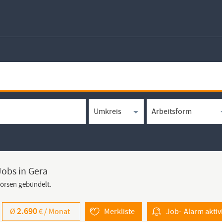
Jobs in Gera
börsen gebündelt.
2.690
Ø
€ /
Monat
Merkliste
Job-
Alarm
aktiv