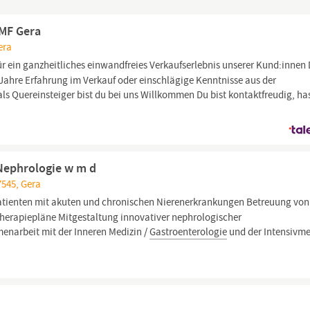
WMF Gera
era
ür ein ganzheitliches einwandfreies Verkaufserlebnis unserer Kund:innen
 Jahre Erfahrung im Verkauf oder einschlägige Kenntnisse aus der
s Quereinsteiger bist du bei uns Willkommen Du bist kontaktfreudig, ha
/ Nephrologie w m d
7545, Gera
atienten mit akuten und chronischen Nierenerkrankungen Betreuung von
 Therapiepläne Mitgestaltung innovativer nephrologischer
enarbeit mit der Inneren Medizin /
Gastroenterologie
und der Intensivme