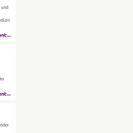
n und
edizin
der
ender