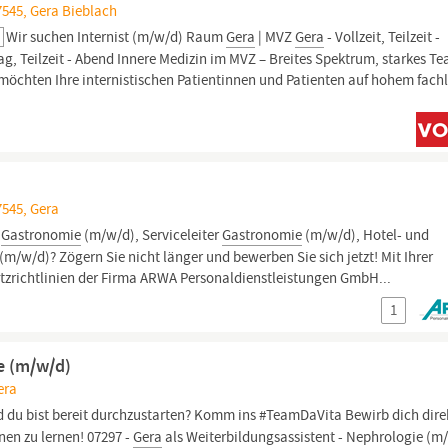
7545, Gera Bieblach
Wir suchen Internist (m/w/d) Raum
Gera
| MVZ
Gera
- Vollzeit, Teilzeit -
ittag, Teilzeit - Abend Innere Medizin im MVZ – Breites Spektrum, starkes T
 möchten Ihre internistischen Patientinnen und Patienten auf hohem fac
7545, Gera
r
Gastronomie
(m/w/d), Serviceleiter
Gastronomie
(m/w/d), Hotel- und
(m/w/d)? Zögern Sie nicht länger und bewerben Sie sich jetzt! Mit Ihrer
tzrichtlinien der Firma ARWA Personaldienstleistungen GmbH...
1
e (m/w/d)
era
nd du bist bereit durchzustarten? Komm ins #TeamDaVita Bewirb dich direk
nen zu lernen! 07297 -
Gera
als Weiterbildungsassistent - Nephrologie (m