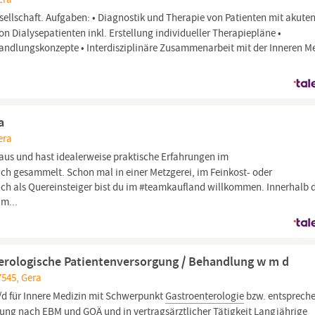
sellschaft. Aufgaben: • Diagnostik und Therapie von Patienten mit akute
 Dialysepatienten inkl. Erstellung individueller Therapiepläne •
andlungskonzepte • Interdisziplinäre Zusammenarbeit mit der Inneren M
a
era
aus und hast idealerweise praktische Erfahrungen im
ch gesammelt. Schon mal in einer Metzgerei, im Feinkost- oder
ch als Quereinsteiger bist du im #teamkaufland willkommen. Innerhalb 
im...
terologische Patientenversorgung / Behandlung w m d
7545, Gera
d für Innere Medizin mit Schwerpunkt
Gastroenterologie
bzw. entsprech
ung nach EBM und GOÄ und in vertragsärztlicher Tätigkeit Langjährige