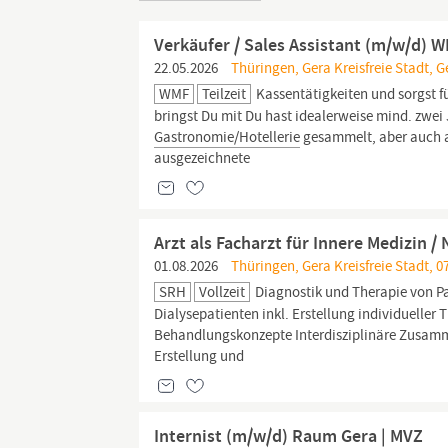
Verkäufer / Sales Assistant (m/w/d) 
22.05.2026
Thüringen, Gera Kreisfreie Stadt, G
WMF
Teilzeit
Kassentätigkeiten und sorgst f
bringst Du mit Du hast idealerweise mind. zwei
Gastronomie/Hotellerie
gesammelt, aber auch al
ausgezeichnete
Arzt als Facharzt für Innere Medizin 
01.08.2026
Thüringen, Gera Kreisfreie Stadt, 0
SRH
Vollzeit
Diagnostik und Therapie von P
Dialysepatienten inkl. Erstellung individueller
Behandlungskonzepte Interdisziplinäre Zusamm
Erstellung und
Internist (m/w/d) Raum Gera | MVZ