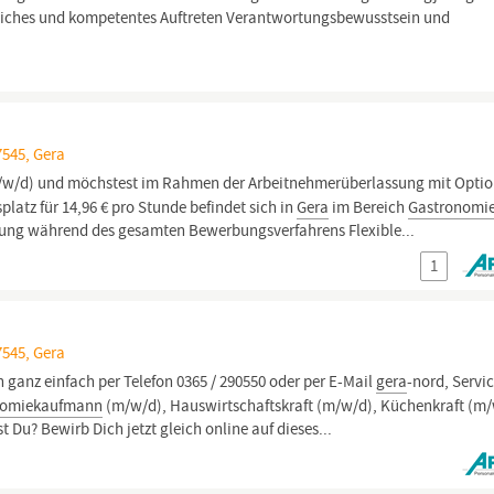
dliches und kompetentes Auftreten Verantwortungsbewusstsein und
7545, Gera
m/w/d) und möchstest im Rahmen der Arbeitnehmerüberlassung mit Optio
latz für 14,96 € pro Stunde befindet sich in
Gera
im Bereich
Gastronomi
euung während des gesamten Bewerbungsverfahrens Flexible...
1
7545, Gera
 ganz einfach per Telefon 0365 / 290550 oder per E-Mail
gera
-nord, Servi
nomiekaufmann
(m/w/d), Hauswirtschaftskraft (m/w/d), Küchenkraft (m
 Du? Bewirb Dich jetzt gleich online auf dieses...