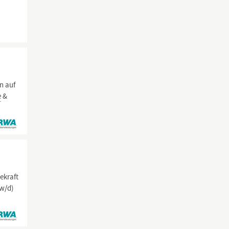
n auf
e
&
cekraft
/w/d)