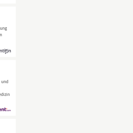
rung
en
n und
edizin