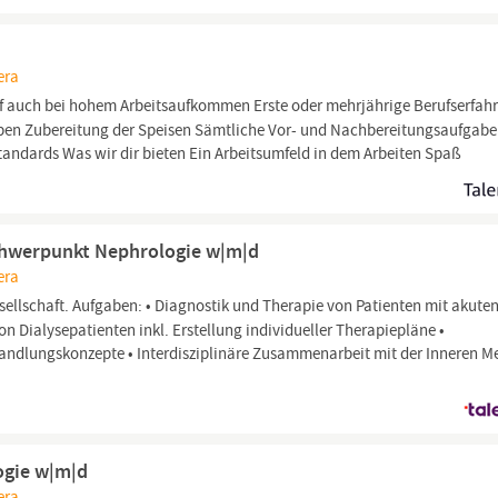
era
f auch bei hohem Arbeitsaufkommen Erste oder mehrjährige Berufserfah
aben Zubereitung der Speisen Sämtliche Vor- und Nachbereitungsaufgab
andards Was wir dir bieten Ein Arbeitsumfeld in dem Arbeiten Spaß
 Schwerpunkt Nephrologie w|m|d
era
sellschaft. Aufgaben: • Diagnostik und Therapie von Patienten mit akute
 Dialysepatienten inkl. Erstellung individueller Therapiepläne •
andlungskonzepte • Interdisziplinäre Zusammenarbeit mit der Inneren M
logie w|m|d
era