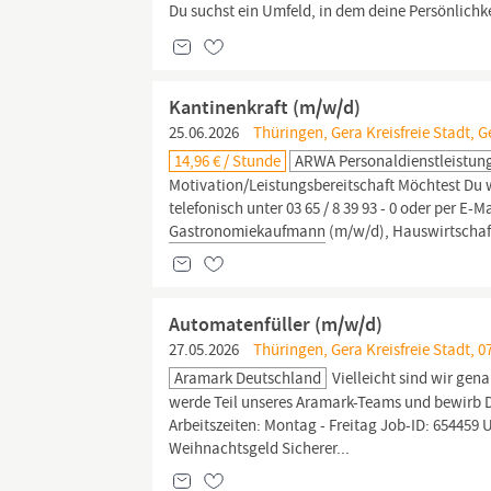
Du suchst ein Umfeld, in dem deine Persönlichk
Kantinenkraft (m/w/d)
25.06.2026
Thüringen, Gera Kreisfreie Stadt, G
14,96 € / Stunde
ARWA Personaldienstleistu
Motivation/Leistungsbereitschaft Möchtest Du w
telefonisch unter 03 65 / 8 39 93 - 0 oder per E-M
Gastronomiekaufmann
(m/w/d), Hauswirtschafts
Automatenfüller (m/w/d)
27.05.2026
Thüringen, Gera Kreisfreie Stadt, 0
Aramark Deutschland
Vielleicht sind wir gen
werde Teil unseres Aramark-Teams und bewirb D
Arbeitszeiten: Montag - Freitag Job-ID: 654459 
Weihnachtsgeld Sicherer...