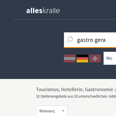
Keywortsuche
Ortssuche
Umkreissuche
Arbeitsform
Tourismus, Hotellerie, Gastronomie 
32 Stellenangebote aus 10 unterschiedlichen Job
Sortierung