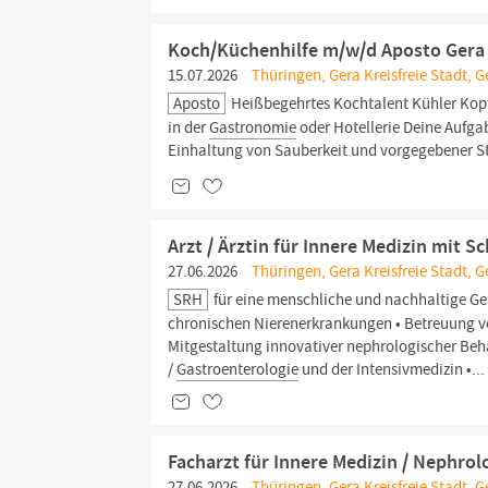
Koch/Küchenhilfe m/w/d Aposto Gera
15.07.2026
Thüringen, Gera Kreisfreie Stadt, G
Aposto
Heißbegehrtes Kochtalent Kühler Kop
in der
Gastronomie
oder Hotellerie Deine Aufg
Einhaltung von Sauberkeit und vorgegebener St
Arzt / Ärztin für Innere Medizin mit
27.06.2026
Thüringen, Gera Kreisfreie Stadt, G
SRH
für eine menschliche und nachhaltige Ge
chronischen Nierenerkrankungen • Betreuung von
Mitgestaltung innovativer nephrologischer Beh
/
Gastroenterologie
und der Intensivmedizin •...
Facharzt für Innere Medizin / Nephro
27.06.2026
Thüringen, Gera Kreisfreie Stadt, G