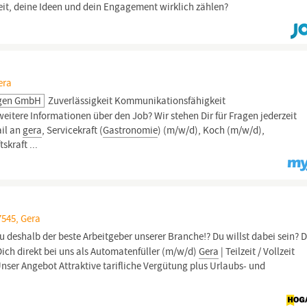
eit, deine Ideen und dein Engagement wirklich zählen?
era
ngen GmbH
Zuverlässigkeit Kommunikationsfähigkeit
eitere Informationen über den Job? Wir stehen Dir für Fragen jederzeit
ail an
gera
, Servicekraft (
Gastronomie
) (m/w/d), Koch (m/w/d),
kraft ...
7545, Gera
au deshalb der beste Arbeitgeber unserer Branche!? Du willst dabei sein? 
ich direkt bei uns als Automatenfüller (m/w/d)
Gera
| Teilzeit / Vollzeit
Unser Angebot Attraktive tarifliche Vergütung plus Urlaubs- und