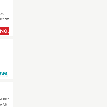
eam
hlichem
t hier
/w/d)