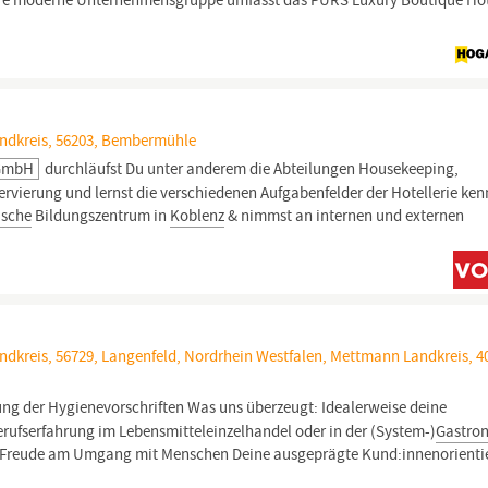
sere moderne Unternehmensgruppe umfasst das PURS Luxury Boutique Hot
andkreis, 56203, Bembermühle
 GmbH
durchläufst Du unter anderem die Abteilungen Housekeeping,
rvierung und lernst die verschiedenen Aufgabenfelder der Hotellerie ke
ische
Bildungszentrum in
Koblenz
& nimmst an internen und externen
dkreis, 56729, Langenfeld, Nordrhein Westfalen, Mettmann Landkreis, 4
ng der Hygienevorschriften Was uns überzeugt: Idealerweise deine
rufserfahrung im Lebensmitteleinzelhandel oder in der (System-)
Gastro
ne Freude am Umgang mit Menschen Deine ausgeprägte Kund:innenorient