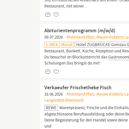
Sitz im historischen Andernach am Rhein. Un
Restaurant, mit seiner...
Abiturientenprogramm (m/w/d)
09.07.2026
Rheinland Pfalz, Mayen Koblenz L
1.300 € / Monat
Hotel ZUGBRÜCKE Grenzau
Restaurant, Bankett, Küche, Rezeption und Rese
Du besuchst im Blockunterricht das
Gastronom
Schulungen Das bringst du mit!
Verkaeufer Frischetheke Fisch
16.06.2026
Rheinland Pfalz, Mayen Koblenz Lan
Langenfeld Rheinland
REWE
Warenpräsenz, Frische und die Einhaltu
abgeschlossene Berufsausbildung oder deine Be
Deine Begeisterung für den Handel sowie dei
und