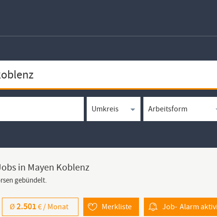
 Jobs in Mayen Koblenz
örsen gebündelt.
2.501
Ø
€ /
Monat
Merkliste
Job-
Alarm
aktiv