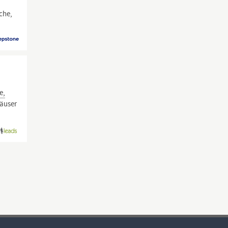
che,
e,
häuser