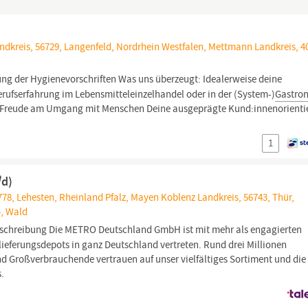
dkreis, 56729, Langenfeld, Nordrhein Westfalen, Mettmann Landkreis, 4
ng der Hygienevorschriften Was uns überzeugt: Idealerweise deine
rufserfahrung im Lebensmitteleinzelhandel oder in der (System-)
Gastro
ne Freude am Umgang mit Menschen Deine ausgeprägte Kund:innenorient
1
/d)
778, Lehesten, Rheinland Pfalz, Mayen Koblenz Landkreis, 56743, Thür,
4, Wald
chreibung Die METRO Deutschland GmbH ist mit mehr als engagierten
ieferungsdepots in ganz Deutschland vertreten. Rund drei Millionen
d Großverbrauchende vertrauen auf unser vielfältiges Sortiment und die
.