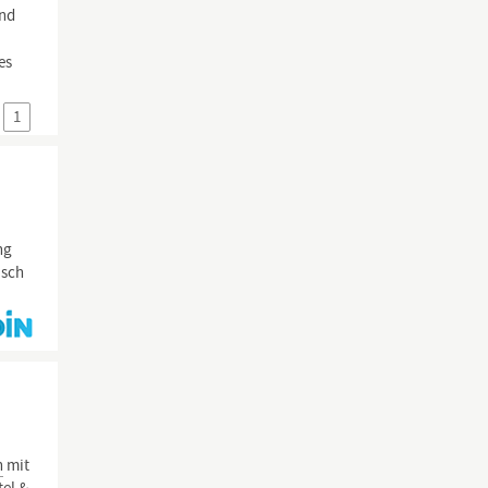
und
es
1
ng
isch
n
mit