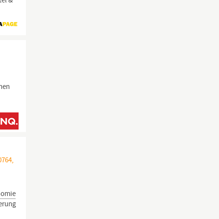
el &
nnen
0764,
nomie
ierung