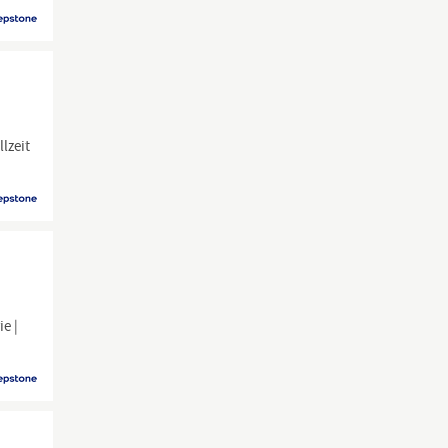
llzeit
ie |