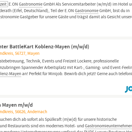
zeit
E.ON
Gastronomie
GmbH Als Servicemitarbeiter (w/m/d) im Hotel 
ath (Eifel, Deutschland), Teil der E.ON
Gastronomie
GmbH, bist du in
tronomie Gastgeber für unsere Gäste und trägst damit als Gesicht unser
center BattleKart Koblenz-Mayen (m/w/d)
ndkreis, 56727, Mayen
tebetreuung, Technik, Events und Freizeit Lockere, professionelle
inzubringen Spannender Arbeitsplatz mit Kart-, Gaming- und Event-Feeli
lenz-Mayen
an! Perfekt für Minijob. Bewirb dich jetzt! Gerne auch telefon
n Mayen m/w/d
ndkreis, 56626, Andernach
suchen dich ab sofort als Spülkraft (m|w|d) für unsere historische
 und Restaurants sind ein modernes Hotel- und
Gastronomieunternehme