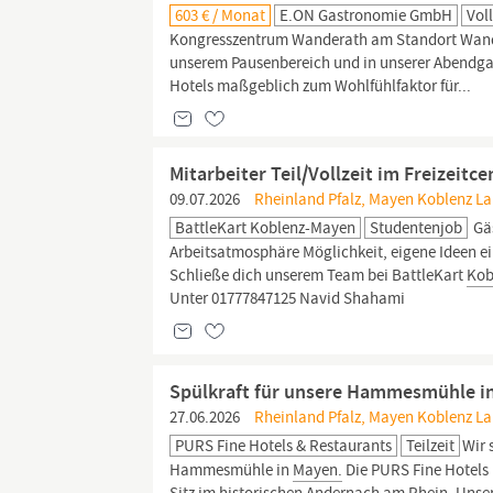
603 € / Monat
E.ON Gastronomie GmbH
Voll
Kongresszentrum Wanderath am Standort Wander
unserem Pausenbereich und in unserer Abendgas
Hotels maßgeblich zum Wohlfühlfaktor für...
Mitarbeiter Teil/Vollzeit im Freizeit
09.07.2026
Rheinland Pfalz, Mayen Koblenz La
BattleKart Koblenz-Mayen
Studentenjob
Gäs
Arbeitsatmosphäre Möglichkeit, eigene Ideen e
Schließe dich unserem Team bei BattleKart
Kob
Unter 01777847125 Navid Shahami
Spülkraft für unsere Hammesmühle i
27.06.2026
Rheinland Pfalz, Mayen Koblenz La
PURS Fine Hotels & Restaurants
Teilzeit
Wir 
Hammesmühle in
Mayen.
Die PURS Fine Hotels