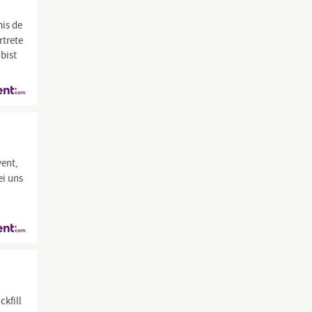
is de
rtrete
bist
vent,
ei uns
kfill