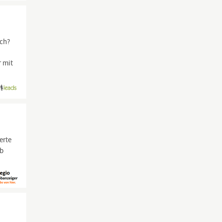
ich?
r mit
erte
ab