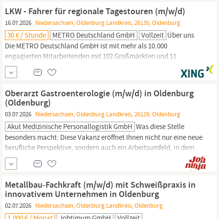
und Freizeit bringst du eine ordentliche Portion Begeisterung
LKW - Fahrer für regionale Tagestouren (m/w/d)
mit....
16.07.2026
Niedersachsen, Oldenburg Landkreis, 26135, Oldenburg
30 € / Stunde
METRO Deutschland GmbH
Vollzeit
Über uns
Die METRO Deutschland GmbH ist mit mehr als 10.000
engagierten Mitarbeitenden mit 102 Großmärkten und 11
Belieferungsdepots in ganz Deutschland vertreten. Rund drei
Millionen Kundinnen und Kunden aus der
Gastronomie
und
Großverbrauchende vertrauen auf unser vielfältiges Sortiment
Oberarzt Gastroenterologie (m/w/d) in Oldenburg
und die erstklassigen Leistungen unseres Unternehmens.
(Oldenburg)
03.07.2026
Niedersachsen, Oldenburg Landkreis, 26129, Oldenburg
Akut Medizinische Personallogistik GmbH
Was diese Stelle
besonders macht: Diese Vakanz eröffnet Ihnen nicht nur eine neue
berufliche Perspektive, sondern auch ein Arbeitsumfeld, in dem
Teamgeist, Qualität und Patientenzuwendung im Mittelpunkt
stehen. Im Auftrag unseres Kunden, einem Krankenhaus im Raum
Oldenburg,
suchen wir Sie zum nächstmöglichen Zeitpunkt als
Metallbau‑Fachkraft (m/w/d) mit Schweißpraxis in
Oberarzt
innovativem Unternehmen in Oldenburg
02.07.2026
Niedersachsen, Oldenburg Landkreis, Oldenburg
1.000 € / Monat
Jobtimum GmbH
Vollzeit