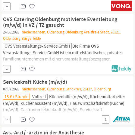
hochwertige
Gastronomieeinrichtungen
und maßgeschneiderte
Innenausbaukonzepte – suchen wir eine Metallbau‑Fachkraft
(m/w/d) im Raum
Oldenburg.
Das Unternehmen plant, entwickelt
OVS Catering Oldenburg motivierte Eventleitung
und realisiert individuelle
Gastrokonzepte
(m/w/d) in VZ / TZ gesucht
24.06.2026
Niedersachsen, Oldenburg Oldenburg Kreisfreie Stadt, 26121,
Oldenburg Bürgerfelde
OVS Veranstaltungs- Service GmbH
Die Firma OVS
Veranstaltungs-Service GmbH ist ein mittelständisches, privates
Familienunternehmen mit einer veranstaltungsbezogenen
Gastronomie.
Wir bewirten seit 1996 exklusiv alle
Veranstaltungen in den Weser-Ems-Hallen
Oldenburg
und
koordinieren auch alle unsere sonstigen Aktivitäten (z.B. Außer-
Servicekraft Küche (m/w/d)
Haus Eventcatering) von dort aus. Zur...
07.07.2026
Niedersachsen, Oldenburg Landkreis, 26127, Oldenburg
15 € / Stunde
Vollzeit
Küchenhilfe (m/w/d), Küchenmitarbeiter
(m/w/d), Küchenassistent (m/w/d), Hauswirtschaftskraft (Küche)
(m/w/d),
Gastronomiefachkraft
(m/w/d), Servicekraft
Gastronomie
(m/w/d), Servicekraft im Restaurant (m/w/d) oder
1
Gastronomieassistent
(m/w/d)? Dann bewirb Dich jetzt gleich
online auf dieses Stellenangebot! Mit Deiner...
Ass.-Arzt/ -ärztin in der Anästhesie