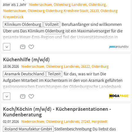
älter als 1 Jahr
Niedersachsen, Oldenburg Landkreis, Oldenburg,
Niedersachsen, Oldenburg Oldenburg Kreisfreie Stadt, 26133, Oldenburg
Kreyenbrück
Klinikum Oldenburg
Vollzeit
Berufsanfänger sind willkommen
Über uns Das Klinikum
Oldenburg
ist ein Maximalversorger für die
gesamte Weser-Ems-Region und Teil der Universitätsmedizin in
Oldenburg.
Unser Haus unterhält 26 Kliniken und Institute und
beschäftigt rund 3.000 Mitarbeiterinnen und Mitarbeiter. Damit
zählen wir zu den größten Arbeitgebern in der Region.
Küchenhilfe (m/w/d)
18.06.2026
Niedersachsen, Oldenburg Landkreis, 26122, Oldenburg
Aramark Deutschland
Teilzeit
für das, was wir tun Die
Aufgaben Mitarbeit im Küchenteam in den von Aramark geführten
gastronomischen
Einrichtungen der
Oldenburgische
Landesbank
AG Unterstützung bei der Vor- und Zubereitung frischer Speisen
Ausgabe von Speisen an unsere Gäste Bedienung des
Kassensystems Übernahme von Spül- und Reinigungsarbeiten
Koch/Köchin (m/w/d) - Küchenpräsentationen -
Dein Profil Offene...
Kundenberatung
02.07.2026
Niedersachsen, Oldenburg Landkreis, 27243, Harpstedt
Roland Manufaktur GmbH
Stellenbeschreibung Du liebst das