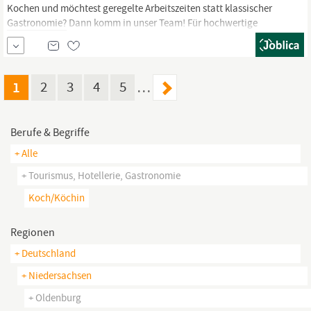
Kochen und möchtest geregelte Arbeitszeiten statt klassischer
Gastronomie?
Dann komm in unser Team! Für hochwertige
Küchenpräsentationen und Live-Kochvorführungen suchen wir in
Harpstedt eine engagierte Persönlichkeit in Vollzeit mit
Leidenschaft fürs Kochen und der Freude am Umgang mit
Menschen. Start :
1
2
3
4
5
…
Berufe & Begriffe
+ Alle
+ Tourismus, Hotellerie, Gastronomie
Koch/köchin
Regionen
+ Deutschland
+ Niedersachsen
+ Oldenburg