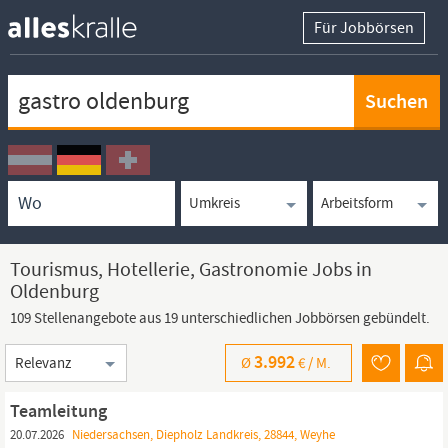
Für Jobbörsen
Keywortsuche
Ortssuche
Umkreissuche
Arbeitsform
Tourismus, Hotellerie, Gastronomie Jobs in
Oldenburg
109 Stellenangebote aus 19 unterschiedlichen Jobbörsen gebündelt.
Sortierung
3.992
Ø
€ /
M.
Teamleitung
20.07.2026
Niedersachsen, Diepholz Landkreis, 28844, Weyhe