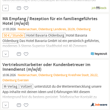
Grund- und Regelversorgung: Weiterentwicklung der
Gastroenterologie,
Patientenversorgung, Diagnostik und
Therapie, Endoskopie, Sonografie, Führen von Mitarbeitern.
MA Empfang / Rezeption für ein familiengeführtes
Hotel (m/w/d)
17.03.2026
Niedersachsen, Oldenburg Landkreis, 26135, Oldenburg
50 € / Stunde
Hotel Bavaria Oldenburg
Hotel Bavaria
Oldenburg
Das Hotel Bavaria GmbH ist ein persönlich geführtes,
modernes 3-Sterne-Superior Stadthotel mit 40 Zimmern
unterschiedlicher Kategorien. Hervorragende Verkehrslage,
verbunden mit zeitgemäßer Ausstattung, wohltuender
Aufmerksamkeit und zuvorkommendem Service machen den
Vertriebsmitarbeiter oder Kundenbetreuer im
Aufenthalt für Privat- und Geschäftsreisende
Innendienst (m/w/d)
10.06.2026
Niedersachsen, Oldenburg Oldenburg Kreisfreie Stadt, 26122,
Oldenburg Eversten
M-Verlag
Vollzeit
unterstützt du die Weiterentwicklung unsere
App-Inhalte mit deinen Ideen und Erfahrungen Mit diesem
Hintergrund bist du bestens gerüstet: Telefonischer Kontakt zu
Kunden macht dir Freude. Der Vertrieb von Produkten oder
Werbung liegt dir sehr. Für die Branchen
Gastronomie,
Handel