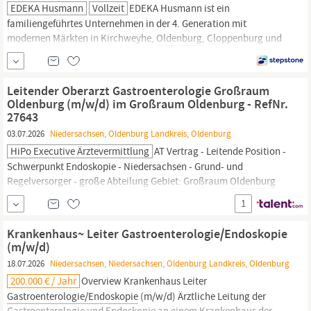
EDEKA Husmann
Vollzeit
EDEKA Husmann ist ein
familiengeführtes Unternehmen in der 4. Generation mit
modernen Märkten in Kirchweyhe,
Oldenburg,
Cloppenburg und
Wiefelstede-Metjendorf. Mit rund 400 engagierten Mitarbeitenden
stehen wir für Frische, Qualität, Regionalität und persönlichen
Service. Wir lieben Lebensmittel – und das zeigen wir unseren
Leitender Oberarzt Gastroenterologie Großraum
Kundinnen und Kunden
Oldenburg (m/w/d) im Großraum Oldenburg - RefNr.
27643
03.07.2026
Niedersachsen, Oldenburg Landkreis, Oldenburg
HiPo Executive Ärztevermittlung
AT Vertrag - Leitende Position -
Schwerpunkt Endoskopie - Niedersachsen - Grund- und
Regelversorger - große Abteilung Gebiet: Großraum
Oldenburg
Arbeitgeber: Unser Kunde, ein Krankenhaus im Großraum
1
Oldenburg,
sucht zum nächstmöglichen Zeitpunkt einen
Leitenden Oberarzt
Gastroenterologie
(m/w/d) zur Unterstützung
Krankenhaus~ Leiter Gastroenterologie/Endoskopie
seiner Abteilung für
Gastroenterologie.
(m/w/d)
18.07.2026
Niedersachsen, Niedersachsen, Oldenburg Landkreis, Oldenburg
200.000 € / Jahr
Overview Krankenhaus Leiter
Gastroenterologie/Endoskopie
(m/w/d) Ärztliche Leitung der
Gastroenterologie
und Endoskopie an einem Krankenhaus der