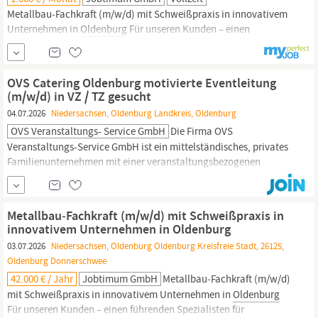
Metallbau‑Fachkraft (m/w/d) mit Schweißpraxis in innovativem
Unternehmen in
Oldenburg
Für unseren Kunden – einen
führenden Spezialisten für hochwertige
Gastronomieeinrichtungen
und maßgeschneiderte
Innenausbaukonzepte – suchen wir eine Metallbau‑Fachkraft
OVS Catering Oldenburg motivierte Eventleitung
(m/w/d) im Raum
Oldenburg.
Das Unternehmen plant, entwickelt
(m/w/d) in VZ / TZ gesucht
und realisiert individuelle
Gastrokonzepte
04.07.2026
Niedersachsen, Oldenburg Landkreis, Oldenburg
OVS Veranstaltungs- Service GmbH
Die Firma OVS
Veranstaltungs-Service GmbH ist ein mittelständisches, privates
Familienunternehmen mit einer veranstaltungsbezogenen
Gastronomie.
Wir bewirten seit 1996 exklusiv alle
Veranstaltungen in den Weser-Ems-Hallen
Oldenburg
und
koordinieren auch alle unsere sonstigen Aktivitäten (z.B. Außer-
Metallbau‑Fachkraft (m/w/d) mit Schweißpraxis in
Haus Eventcatering) von dort aus. Zur...
innovativem Unternehmen in Oldenburg
03.07.2026
Niedersachsen, Oldenburg Oldenburg Kreisfreie Stadt, 26125,
Oldenburg Donnerschwee
42.000 € / Jahr
Jobtimum GmbH
Metallbau‑Fachkraft (m/w/d)
mit Schweißpraxis in innovativem Unternehmen in
Oldenburg
Für unseren Kunden – einen führenden Spezialisten für